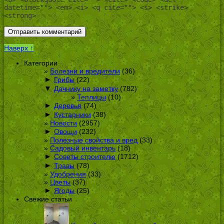
datetime=""> <em> <i> <q cite=""> <s> <strike>
<strong>
Наверх ↑
Категории
Болезни и вредители
(36)
►
Грибы
(22)
▼
Дачнику на заметку
(782)
Теплицы
(10)
►
Деревья
(74)
►
Кустарники
(38)
Новости
(2957)
►
Овощи
(232)
Полезные свойства и вред
(33)
Садовый инвентарь
(18)
►
Советы строителю
(1712)
►
Травы
(78)
Удобрения
(33)
Цветы
(37)
►
Ягоды
(25)
Свежие статьи