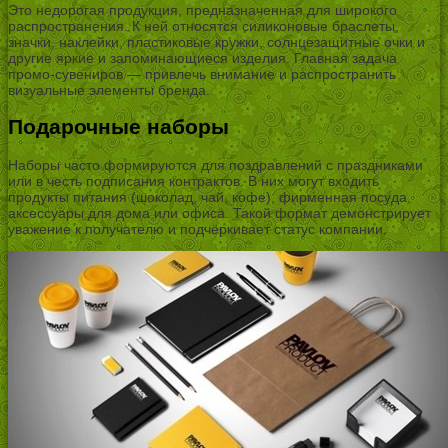
Это недорогая продукция, предназначенная для широкого
распространения. К ней относятся силиконовые браслеты,
значки, наклейки, пластиковые кружки, солнцезащитные очки и
другие яркие и запоминающиеся изделия. Главная задача
промо-сувениров — привлечь внимание и распространить
визуальные элементы бренда.
Подарочные наборы
Наборы часто формируются для поздравлений с праздниками
или в честь подписания контрактов. В них могут входить
продукты питания (шоколад, чай, кофе), фирменная посуда,
аксессуары для дома или офиса. Такой формат демонстрирует
уважение к получателю и подчёркивает статус компании.