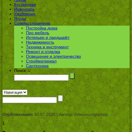
Кустарники
Инвентарь
Удобрения
Ягоды
Советы строителю
Постройка дома
Про мебель
Интерьер и ландшафт
Недвижимость
Техника и инструмент
Ремонт и отделка
Освещение и электричество
Стройматериал
Сантехника
Поиск →
Опубликовано
30.07.2025 |
Автор: Администратор
1