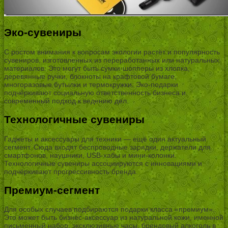
Эко-сувениры
С ростом внимания к вопросам экологии растёт и популярность
сувениров, изготовленных из переработанных или натуральных
материалов. Это могут быть сумки-шопперы из хлопка,
деревянные ручки, блокноты на крафтовой бумаге,
многоразовые бутылки и термокружки. Эко-подарки
подчёркивают социальную ответственность бизнеса и
современный подход к ведению дел.
Технологичные сувениры
Гаджеты и аксессуары для техники — ещё один актуальный
сегмент. Сюда входят беспроводные зарядки, держатели для
смартфонов, наушники, USB-хабы и мини-колонки.
Технологичные сувениры ассоциируются с инновациями и
подчёркивают прогрессивность бренда.
Премиум-сегмент
Для особых случаев подбираются подарки класса «премиум».
Это может быть бизнес-аксессуар из натуральной кожи, именной
письменный набор, эксклюзивные часы, брендовый алкоголь в