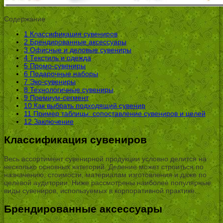
Содержание
1
Классификация сувениров
2
Брендированные аксессуары
3
Офисные и деловые сувениры
4
Текстиль и одежда
5
Промо-сувениры
6
Подарочные наборы
7
Эко-сувениры
8
Технологичные сувениры
9
Премиум-сегмент
10
Как выбрать подходящий сувенир
11
Пример таблицы: сопоставление сувениров и целей
12
Заключение
Классификация сувениров
Весь ассортимент сувенирной продукции условно делится на
несколько основных категорий. Деление может строиться по
назначению, стоимости, материалам изготовления и даже по
целевой аудитории. Ниже рассмотрены наиболее популярные
виды сувениров, используемых в корпоративной практике.
Брендированные аксессуары