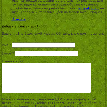
клиента гораздо эффективнее стандартной рекламы. Для
тех, кто ищет качественные и разнообразные сувениры
для бизнеса, отличным решением станет
https://kgift.ru/
—
здесь собраны интересные идеи на любой вкус и бюджет.
Ответить
Добавить комментарий
Ваш e-mail не будет опубликован.
Обязательные поля помечены
*
Имя
*
E-mail
*
Комментарий
Можно использовать следующие
HTML
-теги и атрибуты:
<a
href="" title=""> <abbr title=""> <acronym title="">
<b> <blockquote cite=""> <cite> <code> <del