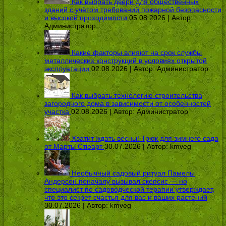
Как выбрать двери для общественных
зданий с учётом требований пожарной безопасности
и высокой проходимости
05.08.2026 | Автор:
Администратор
Какие факторы влияют на срок службы
металлических конструкций в условиях открытой
эксплуатации
02.08.2026 | Автор:
Администратор
Как выбрать технологию строительства
загородного дома в зависимости от особенностей
участка
02.08.2026 | Автор:
Администратор
Хватит ждать весны! Трюк для зимнего сада
от Марты Стюарт
30.07.2026 | Автор:
kmveg
Необычный садовый ритуал Памелы
Андерсон поначалу вызывал скепсис — но
специалист по садоводческой терапии утверждает,
что это секрет счастья для вас и ваших растений
30.07.2026 | Автор:
kmveg