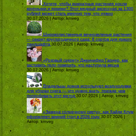
Хотите, чтобы комнатные растения росли
крупными и яркими? Этот медный аксессуар за 1300
рублей может стать именно тем, что нужно
30.07.2026 | Автор:
kmveg
Широколиственные вечнозеленые растения
— секрет круглогодичного сада: 8 сортов для яркого
ландшафта
30.07.2026 | Автор:
kmveg
«Розовый секрет» Дженнифер Гарнер: как
заставить тело поверить, что наступила весна
30.07.2026 | Автор:
kmveg
Владельцы домов используют воздуходувки
для уборки снега — что нужно знать, прежде чем
попробовать этот метод
30.07.2026 | Автор:
kmveg
«Замена солнечному свету»: как Хайди Клум
оформляет зимний стол в 2026 году
30.07.2026 |
Автор:
kmveg