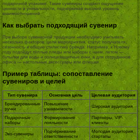
подарочной упаковке. Такие сувениры создают ощущение
ценности и уникальности, подчёркивая высокий уровень
взаимоотношений.
Как выбрать подходящий сувенир
При выборе сувенирной продукции необходимо учитывать
несколько факторов: цели мероприятия, статус получателя,
сезонность и общую стилистику бренда. Например, к Новому
году подойдут тёплые пледы или наборы с чаем, летом —
бутылки для воды и солнцезащитные очки, а для сотрудников
офиса — настольные аксессуары или флешки.
Пример таблицы: сопоставление
сувениров и целей
Тип сувенира
Основная цель
Целевая аудитория
Брендированные
Повышение
Широкая аудитория
ручки
узнаваемости
Подарочные
Формирование
Партнёры, VIP-
наборы
лояльности
клиенты
Подчёркивание
Молодая аудитория,
Эко-сувениры
ответственности
стартапы