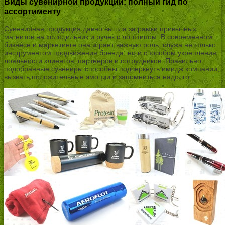
Виды сувенирной продукции: полный гид по
ассортименту
Сувенирная продукция давно вышла за рамки привычных
магнитов на холодильник и ручек с логотипом. В современном
бизнесе и маркетинге она играет важную роль, служа не только
инструментом продвижения бренда, но и способом укрепления
лояльности клиентов, партнёров и сотрудников. Правильно
подобранные сувениры способны подчеркнуть имидж компании,
вызвать положительные эмоции и запомниться надолго.