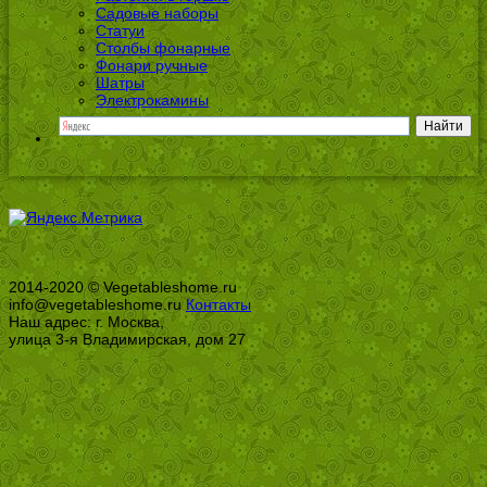
Садовые наборы
Статуи
Столбы фонарные
Фонари ручные
Шатры
Электрокамины
2014-2020 © Vegetableshome.ru
info@vegetableshome.ru
Контакты
Наш адрес: г. Москва,
улица 3-я Владимирская, дом 27