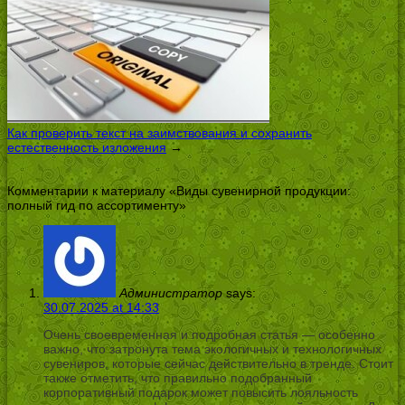
Как проверить текст на заимствования и сохранить
естественность изложения
→
Комментарии к материалу «Виды сувенирной продукции:
полный гид по ассортименту»
Администратор
says:
30.07.2025 at 14:33
Очень своевременная и подробная статья — особенно
важно, что затронута тема экологичных и технологичных
сувениров, которые сейчас действительно в тренде. Стоит
также отметить, что правильно подобранный
корпоративный подарок может повысить лояльность