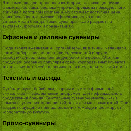
Это самая распространённая категория, включающая ручки,
блокноты, флешки, брелоки и прочие предметы повседневного
обихода с логотипом компании. Их отличает доступная цена,
универсальность и высокая эффективность в плане
узнаваемости бренда. Такие сувениры часто раздают на
выставках, форумах и презентациях.
Офисные и деловые сувениры
Сюда входят ежедневники, органайзеры, визитницы, календари,
папки, наборы письменных принадлежностей и другая
атрибутика, предназначенная для работы в офисе. Этот тип
продукции особенно популярен среди корпоративных клиентов,
так как сочетает в себе практичность и представительский стиль.
Текстиль и одежда
Футболки, худи, бейсболки, шарфы и сумки с фирменной
символикой — эффективный инструмент для неформального
продвижения бренда. Текстильные сувениры уместны как в
рамках внутренних мероприятий, так и для массовых акций. Они
создают ощущение принадлежности к команде и формируют
корпоративную культуру.
Промо-сувениры