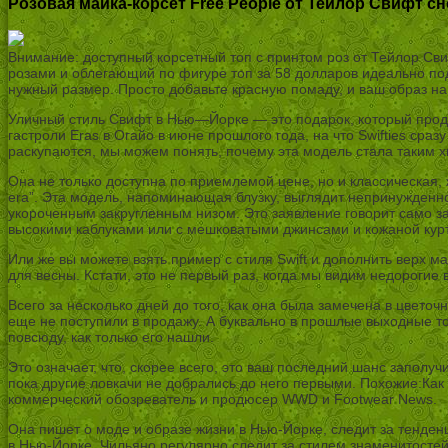
Розовая майка-корсет Free People от Тейлор Свифт с
Внимание: доступный корсетный топ с принтом роз от Тейлор Сви
розами и облегающий по фигуре топ за 58 долларов идеально под
нужный размер. Просто добавьте красную помаду, и ваш образ на
Уличный стиль Свифт в Нью—Йорке — это подарок, который продолж
гастроли Eras в Огайо в июне прошлого года, на что Swifties сра
раскупаются, мы можем понять, почему эта модель стала таким 
Она не только доступна по приемлемой цене, но и классическая,
era”. Эта модель, напоминающая блузку, выглядит непринужденно,
укороченным закругленным низом. Это заявление говорит само за
высокими каблуками или с мешковатыми джинсами и кожаной куртк
Или же вы можете взять пример с стиля Swift и дополнить верх 
для весны. Кстати, это не первый раз, когда мы видим недорогие
Всего за несколько дней до того, как она была замечена в цвето
еще не поступили в продажу. А буквально в прошлые выходные то
повсюду, как только его нашли.
Это означает, что, скорее всего, это ваш последний шанс заполуч
пока другие ловкачи не добрались до него первыми. Похожие:К
коммерческий обозреватель и продюсер WWD и Footwear News.
Она пишет о моде и образе жизни в Нью-Йорке, следит за тенден
в Нью-Йорке. Чильяно регулярно следит за стилем знаменитостей