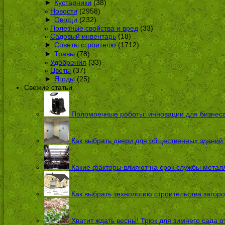
►
Кустарники
(38)
Новости
(2958)
►
Овощи
(232)
Полезные свойства и вред
(33)
Садовый инвентарь
(18)
►
Советы строителю
(1712)
►
Травы
(78)
Удобрения
(33)
Цветы
(37)
►
Ягоды
(25)
Свежие статьи
Поломоечные роботы: инновации для бизнес
Как выбрать двери для общественных зданий
Какие факторы влияют на срок службы металл
Как выбрать технологию строительства загоро
Хватит ждать весны! Трюк для зимнего сада 