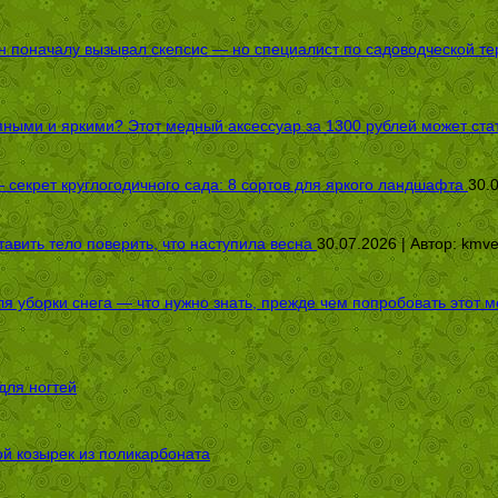
оначалу вызывал скепсис — но специалист по садоводческой терап
пными и яркими? Этот медный аксессуар за 1300 рублей может стат
секрет круглогодичного сада: 8 сортов для яркого ландшафта
30.
авить тело поверить, что наступила весна
30.07.2026 | Автор:
kmv
я уборки снега — что нужно знать, прежде чем попробовать этот м
для ногтей
ой козырек из поликарбоната