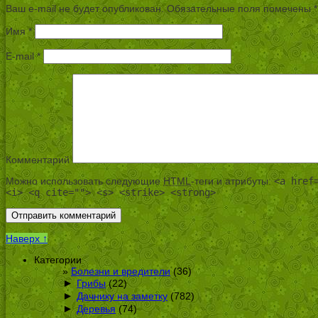
Ваш e-mail не будет опубликован.
Обязательные поля помечены
*
Имя
*
E-mail
*
Комментарий
Можно использовать следующие
HTML
-теги и атрибуты:
<a href
<i> <q cite=""> <s> <strike> <strong>
Наверх ↑
Категории
Болезни и вредители
(36)
►
Грибы
(22)
►
Дачнику на заметку
(782)
►
Деревья
(74)