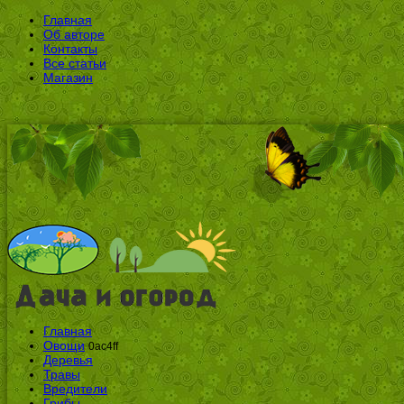
Главная
Об авторе
Контакты
Все статьи
Магазин
Главная
Овощи
0ac4ff
Деревья
Травы
Вредители
Грибы