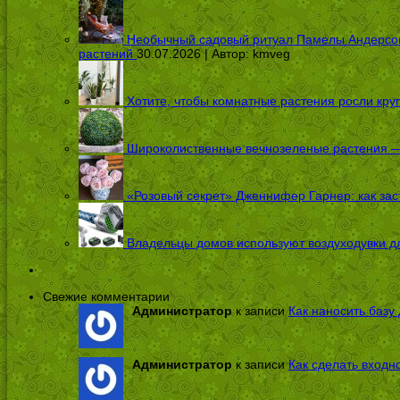
Необычный садовый ритуал Памелы Андерсон п
растений
30.07.2026 | Автор:
kmveg
Хотите, чтобы комнатные растения росли кру
Широколиственные вечнозеленые растения — 
«Розовый секрет» Дженнифер Гарнер: как заст
Владельцы домов используют воздуходувки дл
Свежие комментарии
Администратор
к записи
Как наносить базу 
Администратор
к записи
Как сделать входн