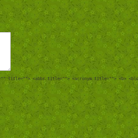
="" title=""> <abbr title=""> <acronym title=""> <b> <bl