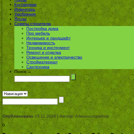
Кустарники
Инвентарь
Удобрения
Ягоды
Советы строителю
Постройка дома
Про мебель
Интерьер и ландшафт
Недвижимость
Техника и инструмент
Ремонт и отделка
Освещение и электричество
Стройматериал
Сантехника
Поиск →
Опубликовано
19.11.2024 |
Автор: Администратор
0