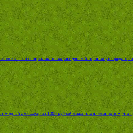
епсис — но специалист по садоводческой терапии утверждает, что
т медный аксессуар за 1300 рублей может стать именно тем, что 