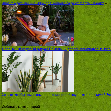
Хватит ждать весны! Трюк для зимнего сада от Марты Стюарт
→
Необычный садовый ритуал Памелы Андерсон поначалу вызывал ск
Хотите, чтобы комнатные растения росли крупными и яркими? Это
Добавить комментарий