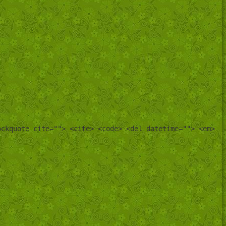
ockquote cite=""> <cite> <code> <del datetime=""> <em>