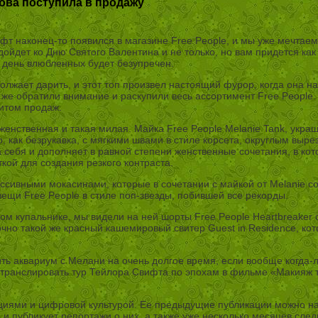
нова поступила в продажу
фт наконец-то появился в магазине Free People, и мы уже мечтаем
ойдет ко Дню Святого Валентина и не только, но вам придется как
 день влюбленных будет безупречен.
ает дарить, и этот топ произвел настоящий фурор, когда она наде
зу же обратили внимание и раскупили весь ассортимент Free People
хитом продаж.
 женственная и такая милая. Майка Free People Melanie Tank, укр
 как безрукавка, с мягкими швами в стиле корсета, округлым выре
 себя и дополняет в равной степени женственные сочетания, в кот
ой для создания резкого контраста.
массивными мокасинами, которые в сочетании с майкой от Melanie 
 вещи Free People в стиле поп-звезды, побившей все рекорды.
чном купальнике, мы видели на ней шорты Free People Heartbreake
чно такой же красный кашемировый свитер Guest in Residence, кот
ить аквариум с Мелани на очень долгое время, если вообще когда-л
ак транслировать тур Тейлора Свифта по эпохам в фильме «Макияж
циями и цифровой культурой. Ее предыдущие публикации можно найт
 и публикует репортажи о них, а также уже несколько месяцев сл