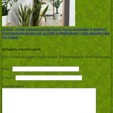
Хотите, чтобы комнатные растения росли крупными и яркими?
Этот медный аксессуар за 1300 рублей может стать именно тем,
что нужно
→
Добавить комментарий
Ваш e-mail не будет опубликован.
Обязательные поля помечены
*
Имя
*
E-mail
*
Комментарий