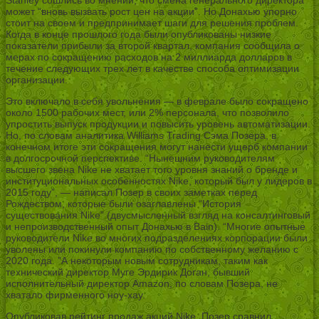
может “вновь вызвать рост цен на акции”. Но Донахью упорно
стоит на своем и предпринимает шаги для решения проблем.
Когда в конце прошлого года были опубликованы низкие
показатели прибыли за второй квартал, компания сообщила о
мерах по сокращению расходов на 2 миллиарда долларов в
течение следующих трех лет в качестве способа оптимизации
организации.
Это включало в себя увольнения — в феврале было сокращено
около 1500 рабочих мест, или 2% персонала, что позволило
упростить выпуск продукции и повысить уровень автоматизации.
Но, по словам аналитика Williams Trading Сэма Позера, в
конечном итоге эти сокращения могут нанести ущерб компании
в долгосрочной перспективе. “Нынешним руководителям
высшего звена Nike не хватает того уровня знаний о бренде и
институциональных особенностях Nike, который был у лидеров в
2015 году”, — написал Позер в своих заметках перед
Рождеством, которые были озаглавлены “История
существования Nike” (двусмысленный взгляд на консалтинговый
и непроизводственный опыт Донахью в Bain). “Многие опытные
руководители Nike во многих подразделениях корпорации были
уволены или покинули компанию по собственному желанию с
2020 года. ”А некоторым новым сотрудникам, таким как
технический директор Муге Эрдирик Доган, бывший
исполнительный директор Amazon, по словам Позера, не
хватало фирменного ноу-хау.
Опубликовав рейтинг продаж акций Nike, Позер сравнил