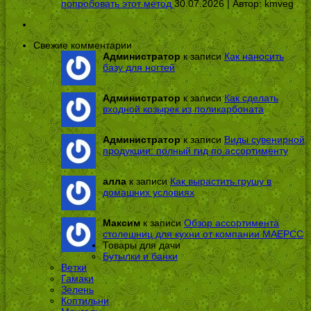
попробовать этот метод
30.07.2026 | Автор:
kmveg
Свежие комментарии
Администратор
к записи
Как наносить
базу для ногтей
Администратор
к записи
Как сделать
входной козырек из поликарбоната
Администратор
к записи
Виды сувенирной
продукции: полный гид по ассортименту
алла
к записи
Как вырастить грушу в
домашних условиях
Максим
к записи
Обзор ассортимента
столешниц для кухни от компании МАЕРСС
Товары для дачи
Бутылки и банки
Ветки
Гамаки
Зелень
Коптильни