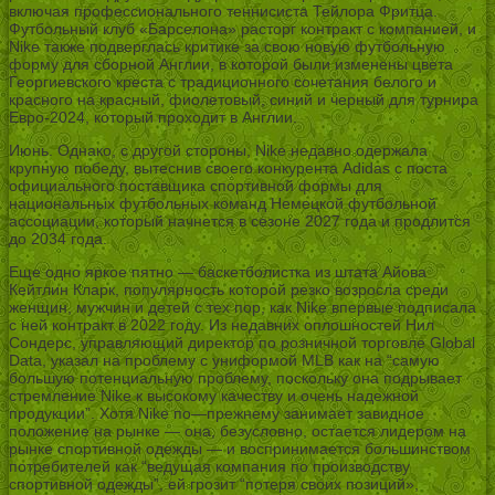
включая профессионального теннисиста Тейлора Фритца.
Футбольный клуб «Барселона» расторг контракт с компанией, и
Nike также подверглась критике за свою новую футбольную
форму для сборной Англии, в которой были изменены цвета
Георгиевского креста с традиционного сочетания белого и
красного на красный, фиолетовый, синий и черный для турнира
Евро-2024, который проходит в Англии.
Июнь. Однако, с другой стороны, Nike недавно одержала
крупную победу, вытеснив своего конкурента Adidas с поста
официального поставщика спортивной формы для
национальных футбольных команд Немецкой футбольной
ассоциации, который начнется в сезоне 2027 года и продлится
до 2034 года.
Еще одно яркое пятно — баскетболистка из штата Айова
Кейтлин Кларк, популярность которой резко возросла среди
женщин, мужчин и детей с тех пор, как Nike впервые подписала
с ней контракт в 2022 году. Из недавних оплошностей Нил
Сондерс, управляющий директор по розничной торговле Global
Data, указал на проблему с униформой MLB как на “самую
большую потенциальную проблему, поскольку она подрывает
стремление Nike к высокому качеству и очень надежной
продукции”. Хотя Nike по—прежнему занимает завидное
положение на рынке — она, безусловно, остается лидером на
рынке спортивной одежды — и воспринимается большинством
потребителей как “ведущая компания по производству
спортивной одежды”, ей грозит “потеря своих позиций»,