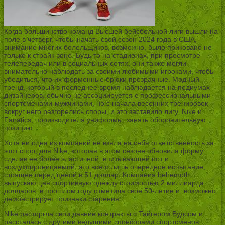
Когда большинство команд Высшей бейсбольной лиги вышли на
поле в четверг, чтобы начать свой сезон 2024 года в США,
внимание многих болельщиков, возможно, было приковано не
только к страйк-зоне. Будь то на стадионах, при просмотре
телепередач или в социальных сетях, они также могли
внимательно наблюдать за своими любимыми игроками, чтобы
убедиться, что их форменные брюки прозрачные. Модный
тренд, который в последнее время наблюдается на подиумах
дизайнеров, обычно не ассоциируется с профессиональными
спортсменами-мужчинами, но с начала весенних тренировок
вокруг него разгорелись споры, и это заставило лигу, Nike и
Fanatics, производителя униформы, занять оборонительную
позицию.
Хотя ни одна из компаний не взяла на себя ответственность за
этот спор, для Nike, которая в этом сезоне обновила форму,
сделав ее более эластичной, впитывающей пот и
воздухопроницаемой, это всего лишь очередное испытание,
стоящее перед ценой в 51 доллар. Компания behemoth,
выпускающая спортивную одежду стоимостью 2 миллиарда
долларов, в прошлом году отметила свое 50-летие и, возможно,
демонстрирует признаки старения.
Nike расторгла свои давние контракты с Тайгером Вудсом и
рассталась с другими ведущими спонсорами спортсменов,