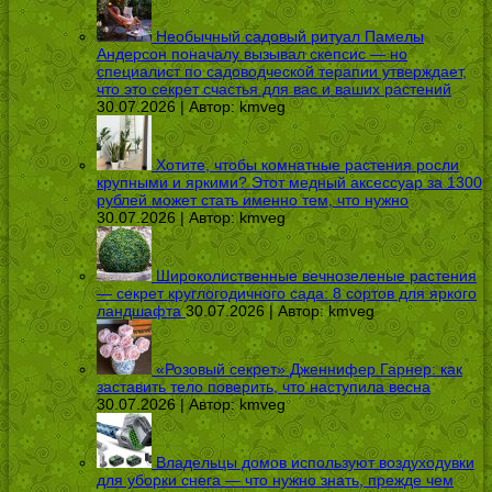
Необычный садовый ритуал Памелы
Андерсон поначалу вызывал скепсис — но
специалист по садоводческой терапии утверждает,
что это секрет счастья для вас и ваших растений
30.07.2026 | Автор:
kmveg
Хотите, чтобы комнатные растения росли
крупными и яркими? Этот медный аксессуар за 1300
рублей может стать именно тем, что нужно
30.07.2026 | Автор:
kmveg
Широколиственные вечнозеленые растения
— секрет круглогодичного сада: 8 сортов для яркого
ландшафта
30.07.2026 | Автор:
kmveg
«Розовый секрет» Дженнифер Гарнер: как
заставить тело поверить, что наступила весна
30.07.2026 | Автор:
kmveg
Владельцы домов используют воздуходувки
для уборки снега — что нужно знать, прежде чем