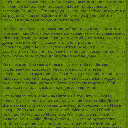
особенно в связи с тем, что более молодые компании, такие как
On, считаются более инновационными и интересными, ”
возразил Сондерс. “Есть ощущение, что Nike сейчас находится в
затруднительном положении, и ей нужно усердно работать,
чтобы вернуть себе былую популярность.
Последние неудачи не помогают ей добиться этого”. Хотя такие
компании, как On и Hoka, являются крошечными по сравнению с
Nike, они демонстрируют “фантастический рост и завоевывают
доверие клиентов”, — сказал он. “Это угроза для Nike.
Опасность для Nike, как крупнейшего игрока на рынке,
заключается в том, что она видит, как ее доля сокращается из-за
того, что многие другие игроки отнимают ее у нее.
Им не нужно откусывать большие куски, чтобы добиться
существенного эффекта”. Несмотря на то, что такие
перспективные компании, как On и Hoka, наступают ей на пятки,
Nike сталкивается с неоднозначными показателями продаж, в
том числе с вялым ростом в Китае в третьем квартале 2024
финансового года, самом последнем по времени.
Это вызвало слухи среди аналитиков о том, что, учитывая
проблемы компании, дни генерального директора Nike Джона
Донахью могут быть сочтены. Донахью присоединился к Nike в
январе 2020 года после работы в ServiceNow Inc. И PayPal
Holdings. “Руководство Nike находится в центре внимания, —
пишет аналитик Stifel Джим Даффи, — и смена руководства
может способствовать росту цен на акции. Аналитики Morgan
Stanley сошлись во мнении, что смена генерального директора