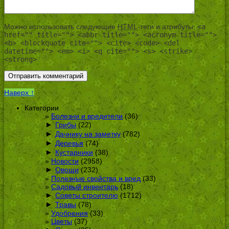
Можно использовать следующие
HTML
-теги и атрибуты:
<a
href="" title=""> <abbr title=""> <acronym title="">
<b> <blockquote cite=""> <cite> <code> <del
datetime=""> <em> <i> <q cite=""> <s> <strike>
<strong>
Наверх ↑
Категории
Болезни и вредители
(36)
►
Грибы
(22)
►
Дачнику на заметку
(782)
►
Деревья
(74)
►
Кустарники
(38)
Новости
(2958)
►
Овощи
(232)
Полезные свойства и вред
(33)
Садовый инвентарь
(18)
►
Советы строителю
(1712)
►
Травы
(78)
Удобрения
(33)
Цветы
(37)