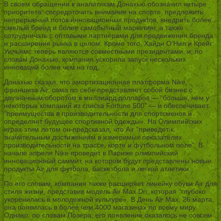
В своем обращении к аналитикам Донахью обозначил четыре
приоритета: сосредоточить внимание на спорте, предложить
непрерывный поток инновационных продуктов, внедрить более
смелый бренд и более самобытный маркетинг, а также
сотрудничать с оптовыми партнерами для продвижения бренда
и расширения рынка в целом. Кроме того, Хайди О’Нил и Крейг
Уильямс теперь являются совместными президентами, и, по
словам Донахью, компания ускорила запуск нескольких
инноваций более чем на год.
Донахью сказал, что амортизационная платформа Nike,
франшиза Air, сама по себе представляет собой бизнес с
двузначным оборотом в миллиард долларов — “больше, чем у
некоторых компаний из списка Fortune 500” — и обеспечивает
“преимущества в производительности для спортсменов и
определяет будущее спортивной одежды». На Олимпийских
играх этим летом он предсказал, что Air “приведет к
значительным достижениям в измеримых показателях
производительности на трассе, корте и футбольном поле”. В
начале апреля Nike проведет в Париже олимпийский
инновационный саммит, на котором будут представлены новые
продукты Air для футбола, баскетбола и легкой атлетики.
По его словам, компания также расширяет линейку обуви Air для
стиля жизни, представив модель Air Max Dn, которая “глубоко
укоренилась в молодежной культуре». В День Air Max, 26 марта,
она появилась в более чем 4000 магазинах по всему миру.
Однако, по словам Позера, его появление оказалось не совсем