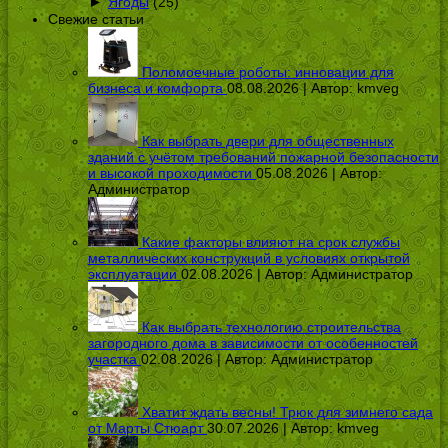
►
Ягоды
(25)
Свежие статьи
Поломоечные роботы: инновации для
бизнеса и комфорта
08.08.2026 | Автор:
kmveg
Как выбрать двери для общественных
зданий с учётом требований пожарной безопасности
и высокой проходимости
05.08.2026 | Автор:
Администратор
Какие факторы влияют на срок службы
металлических конструкций в условиях открытой
эксплуатации
02.08.2026 | Автор:
Администратор
Как выбрать технологию строительства
загородного дома в зависимости от особенностей
участка
02.08.2026 | Автор:
Администратор
Хватит ждать весны! Трюк для зимнего сада
от Марты Стюарт
30.07.2026 | Автор:
kmveg