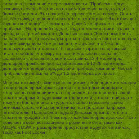
ситуацию в компании с переломом кости: “Проблемы могут
возникнуть очень быстро, но на их устранение всегда уходит
больше времени. Это похоже на версию того же самого. Опять
же, Nike никуда не денется или что-то в этом роде. Это отличная
крупная компания”, — сказал он. Даже Nike признает свои
проблемы. На прошлой неделе, когда компания отчитывалась о
доходах за третий квартал, Донахью сказал: “Если посмотреть
на наш бизнес, то результаты третьего квартала соответствовали
нашим ожиданиям. Тем не менее, мы знаем, что Nike не
реализует свой потенциал”. В третьем квартале спортивный
гигант сообщил, что выручка незначительно выросла по
сравнению с прошлым годом и составила 12,4 миллиарда
долларов, превысив прогноз аналитиков в 12,28 миллиарда
долларов и опередив предыдущие прогнозы компании. Чистая
прибыль снизилась на 5% до 1,2 миллиарда долларов.
Меняем тактику В связи с меняющимися тенденциями компания
в настоящее время отказывается от некоторых инициатив,
которые она предпринимала в прошлом, в частности от своей
стратегии прямой поддержки потребителей, которая привела к
тому, что бренд перестал уделять особое внимание своим
оптовым каналам и сосредоточился на поставках напрямую
потребителю. На прошлой неделе Донахью признал, что эта
стратегия нуждается в “некоторых важных корректировках». ”Это
включает в себя возвращение в розничные сети, такие как
Macy’s и DSW, и расширение присутствия в других магазинах,
таких как Foot Locker.