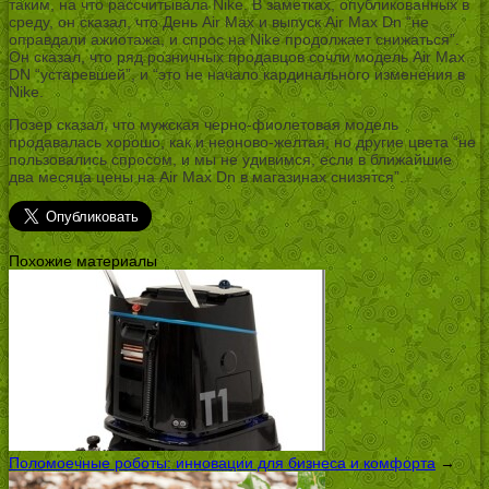
таким, на что рассчитывала Nike. В заметках, опубликованных в
среду, он сказал, что День Air Max и выпуск Air Max Dn “не
оправдали ажиотажа, и спрос на Nike продолжает снижаться”.
Он сказал, что ряд розничных продавцов сочли модель Air Max
DN “устаревшей”, и “это не начало кардинального изменения в
Nike.
Позер сказал, что мужская черно-фиолетовая модель
продавалась хорошо, как и неоново-желтая, но другие цвета “не
пользовались спросом, и мы не удивимся, если в ближайшие
два месяца цены на Air Max Dn в магазинах снизятся”.
Похожие материалы
Поломоечные роботы: инновации для бизнеса и комфорта
→