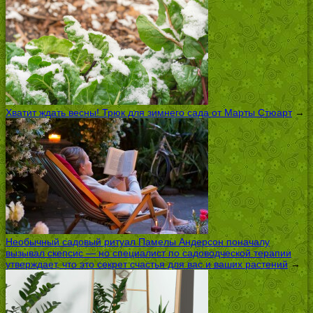
Хватит ждать весны! Трюк для зимнего сада от Марты Стюарт
→
Необычный садовый ритуал Памелы Андерсон поначалу
вызывал скепсис — но специалист по садоводческой терапии
утверждает, что это секрет счастья для вас и ваших растений
→