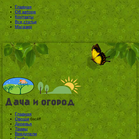
Главная
Об авторе
Контакты
Все статьи
Магазин
Главная
Овощи
0ac4ff
Деревья
Травы
Вредители
Грибы