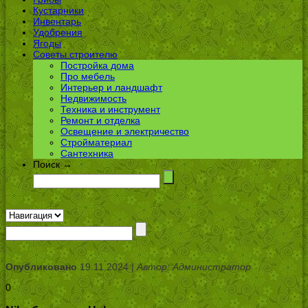
Кустарники
Инвентарь
Удобрения
Ягоды
Советы строителю
Постройка дома
Про мебель
Интерьер и ландшафт
Недвижимость
Техника и инструмент
Ремонт и отделка
Освещение и электричество
Стройматериал
Сантехника
Поиск →
Опубликовано
19.11.2024 |
Автор: Администратор
0