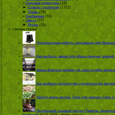
Садовый инвентарь
(18)
►
Советы строителю
(1712)
►
Травы
(78)
Удобрения
(33)
Цветы
(37)
►
Ягоды
(25)
Свежие статьи
Поломоечные роботы: инновации для бизнес
Как выбрать двери для общественных зданий
Какие факторы влияют на срок службы металл
Как выбрать технологию строительства загоро
Хватит ждать весны! Трюк для зимнего сада 
Необычный садовый ритуал Памелы Андерсон п
растений
30.07.2026 | Автор:
kmveg