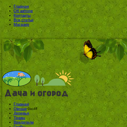
Главная
Об авторе
Контакты
Все статьи
Магазин
Главная
Овощи
0ac4ff
Деревья
Травы
Вредители
Грибы