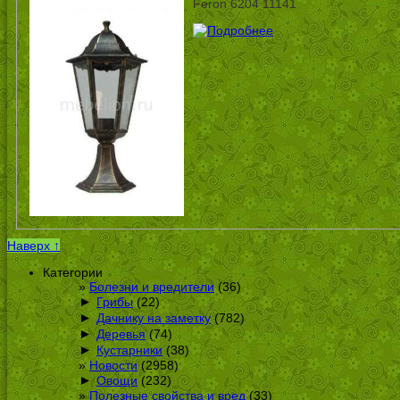
Feron 6204 11141
Наверх ↑
Категории
Болезни и вредители
(36)
►
Грибы
(22)
►
Дачнику на заметку
(782)
►
Деревья
(74)
►
Кустарники
(38)
Новости
(2958)
►
Овощи
(232)
Полезные свойства и вред
(33)