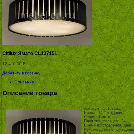
Citilux Ямато CL137151
12,410.00
Р
УБ.
Добавить в корзину
Описание
Описание товара
Артикул - CL137151,
Бренд - Citilux (Дания),
Серия - Ямато,
Гарантия, месяцев - 24,
Время изготовления, дней -
Рекомендуемые помещения 
Кабинет,