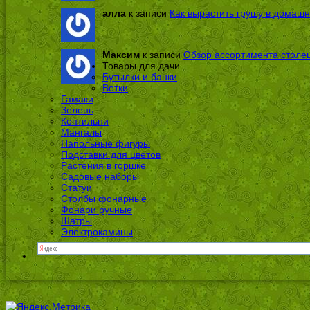
алла
к записи
Как вырастить грушу в домашн
Максим
к записи
Обзор ассортимента столе
Товары для дачи
Бутылки и банки
Ветки
Гамаки
Зелень
Коптильни
Мангалы
Напольные фигуры
Подставки для цветов
Растения в горшке
Садовые наборы
Статуи
Столбы фонарные
Фонари ручные
Шатры
Электрокамины