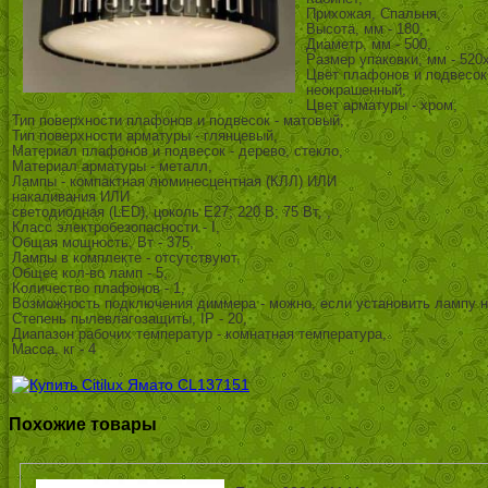
Прихожая, Спальня,
Высота, мм - 180,
Диаметр, мм - 500,
Размер упаковки, мм - 520
Цвет плафонов и подвесок 
неокрашенный,
Цвет арматуры - хром,
Тип поверхности плафонов и подвесок - матовый,
Тип поверхности арматуры - глянцевый,
Материал плафонов и подвесок - дерево, стекло,
Материал арматуры - металл,
Лампы - компактная люминесцентная (КЛЛ) ИЛИ
накаливания ИЛИ
светодиодная (LED), цоколь E27; 220 В; 75 Вт, ,
Класс электробезопасности - I,
Общая мощность, Вт - 375,
Лампы в комплекте - отсутствуют,
Общее кол-во ламп - 5,
Количество плафонов - 1,
Возможность подключения диммера - можно, если установить лампу н
Степень пылевлагозащиты, IP - 20,
Диапазон рабочих температур - комнатная температура,
Масса, кг - 4
Похожие товары