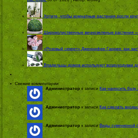
Хотите, чтобы комнатные растения росли кру
Широколиственные вечнозеленые растения — 
«Розовый секрет» Дженнифер Гарнер: как заст
Владельцы домов используют воздуходувки дл
Свежие комментарии
Администратор
к записи
Как наносить базу 
Администратор
к записи
Как сделать входн
Администратор
к записи
Виды сувенирной п