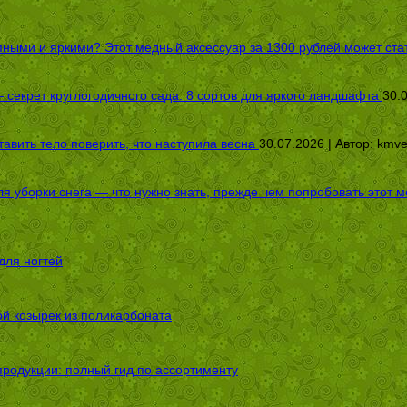
пными и яркими? Этот медный аксессуар за 1300 рублей может стат
секрет круглогодичного сада: 8 сортов для яркого ландшафта
30.
авить тело поверить, что наступила весна
30.07.2026 | Автор:
kmv
я уборки снега — что нужно знать, прежде чем попробовать этот м
для ногтей
ой козырек из поликарбоната
родукции: полный гид по ассортименту