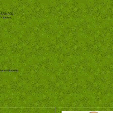
x520x200,
- венге,
акаливания,