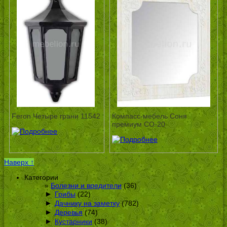
Feron Четыре грани 11542
Компасс-мебель Соня
премиум СО-20
Наверх ↑
Категории
Болезни и вредители
(36)
►
Грибы
(22)
►
Дачнику на заметку
(782)
►
Деревья
(74)
►
Кустарники
(38)