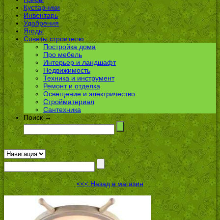
Кустарники
Инвентарь
Удобрения
Ягоды
Советы строителю
Постройка дома
Про мебель
Интерьер и ландшафт
Недвижимость
Техника и инструмент
Ремонт и отделка
Освещение и электричество
Стройматериал
Сантехника
Поиск →
<<< Назад в магазин