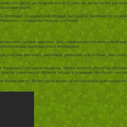
отому что цветет до поздней осени. К тому же, кусты такого расте
к пышноцветущий.
ты группами. Создавая миксбордер, выбирайте растения со схожим
кажитесь от капризных в уходе растений.
апоминает луговые цветники. Для создания английского миксборде
спользование парковых роз и вербеновых.
ать простые растения, например, розмарин или полынь. Они отли
. Например, посадите манжетку, листья которой способны образов
 участку равномерно. Можете посадить ромашки. Необычно смотря
или белые цветы. Яркие цвета лучше не использовать для создани