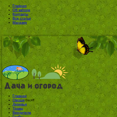
Главная
Об авторе
Контакты
Все статьи
Магазин
Главная
Овощи
0ac4ff
Деревья
Травы
Вредители
Грибы