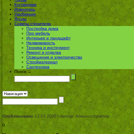
Кустарники
Инвентарь
Удобрения
Ягоды
Советы строителю
Постройка дома
Про мебель
Интерьер и ландшафт
Недвижимость
Техника и инструмент
Ремонт и отделка
Освещение и электричество
Стройматериал
Сантехника
Поиск →
Опубликовано
12.03.2020 |
Автор: Администратор
0