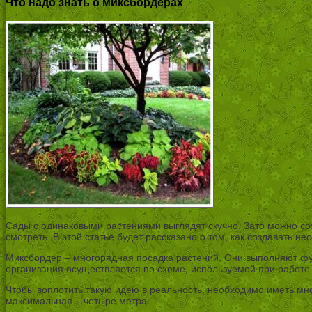
Что надо знать о миксбордерах
Сады с одинаковыми растениями выглядят скучно. Зато можно соз
смотреть. В этой статье будет рассказано о том, как создавать 
Миксбордер – многорядная посадка растений. Они выполняют фун
организация осуществляется по схеме, используемой при работе
Чтобы воплотить такую идею в реальность, необходимо иметь мн
максимальная – четыре метра.