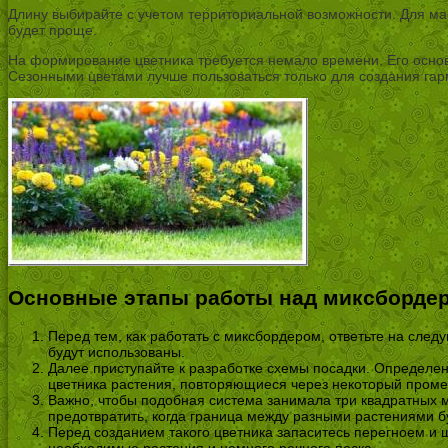
Длину выбирайте с учетом территориальной возможности. Для ма
будет проще.
На формирование цветника требуется немало времени. Его основа
Сезонными цветами лучше пользоваться только для создания га
Основные этапы работы над миксборде
Перед тем, как работать с миксбордером, ответьте на следу
будут использованы.
Далее приступайте к разработке схемы посадки. Определен
цветника растения, повторяющиеся через некоторый проме
Важно, чтобы подобная система занимала три квадратных м
предотвратить, когда граница между разными растениями бу
Перед созданием такого цветника запаситесь перегноем и щ
необходимые растения и немного речного песка.