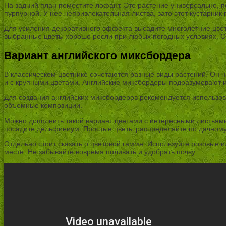
На задний план поместите лофант. Это растение универсально, п
пурпурной. У нее непривлекательная листва, зато этот кустарни
Для усиления декоративного эффекта высадите многолетние цве
выбранные цветы хорошо росли при любых погодных условиях. От
Вариант английского миксбордера
В классическом цветнике сочетаются разные виды растений. Он н
и с крупными цветами. Английские миксбордеры подразумевают и
Для создания английских миксбордеров рекомендуется использов
объемные композиции.
Можно дополнить такой вариант цветами с интересными листьями
посадите дельфиниум. Простые цветы распределяйте по дачному
Отдельно стоит сказать о цветовой гамме. Используйте розовые 
месте. Не забывайте вовремя поливать и удобрять почву.