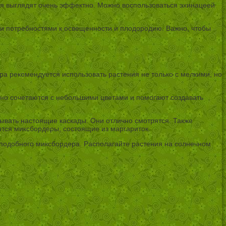
ния выглядят очень эффектно. Можно воспользоваться эхинацеей
и потребностями к освещенности и плодородию. Важно, чтобы
ра рекомендуется использовать растения не только с мелкими, но
чно сочетаются с небольшими цветами и помогают создавать
ывать настоящие каскады. Они отлично смотрятся. Также
тся миксбордеры, состоящие из маргариток.
я подобного миксбордера. Располагайте растения на солнечном