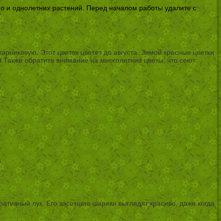
 но и однолетних растений. Перед началом работы удалите с
арниковую. Этот цветок цветет до августа. Зимой красные цветки
й.Также обратите внимание на многолетние цветы, что сеют
ративный лук. Его засохшие шарики выглядят красиво, даже когда