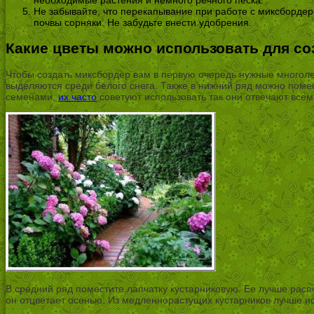
Не забывайте, что перекапывание при работе с миксбордеро
почвы сорняки. Не забудьте внести удобрения.
Какие цветы можно использовать для со
Чтобы создать миксбордер вам в первую очередь нужные многолет
выделяются среди белого снега. Также в нижний ряд можно помес
семенами,
их часто
советуют использовать так они отвечают все
В средний ряд поместите лапчатку кустарниковую. Ее лучше расп
он отцветает осенью. Из медленнорастущих кустарников лучше и