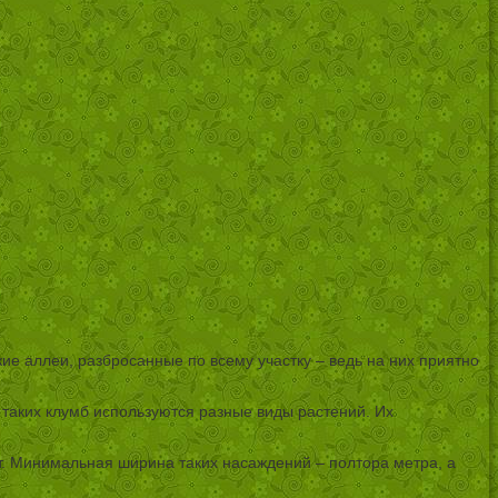
е аллеи, разбросанные по всему участку – ведь на них приятно
таких клумб используются разные виды растений. Их
т. Минимальная ширина таких насаждений – полтора метра, а