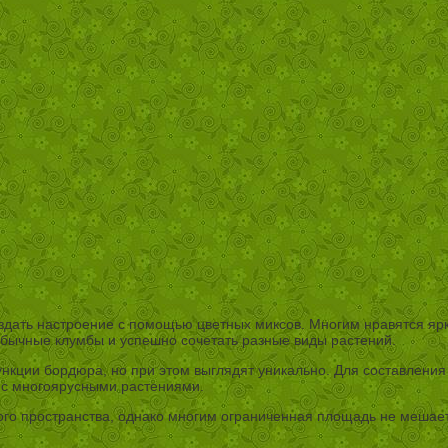
дать настроение с помощью цветных миксов. Многим нравятся ярки
необычные клумбы и успешно сочетать разные виды растений.
кции бордюра, но при этом выглядят уникально. Для составления 
 с многоярусными растениями.
ого пространства, однако многим ограниченная площадь не мешае