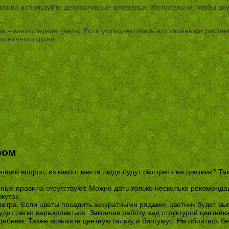
ссива используйте декоративные ожерелья. Желательно, чтобы вну
 – многолетние цветы. Если укомплектовать его хвойными растени
рмоничного фона.
ром
ющий вопрос: из какого места люди будут смотреть на цветник? Так
ные правила отсутствуют. Можно дать только несколько рекоменда
жуток.
етра. Если цветы посадить аккуратными рядами, цветник будет выг
дет легко варьироваться. Закончив работу над структурой цветни
ебнем. Также возьмите цветную гальку и биогумус. Не обойтись б