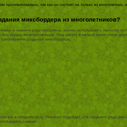
м противопоказано, так как он состоит не только из многолетних,
здания миксбордера из многолетников?
ники, в нижнем ряду, например, можно использовать лапчатку куст
тить герань величественную. Она цветет в начале июля сорок дне
м требованиям создания миксбордера.
олагать в среднем ряду. Неплохо подойдет для среднего ряда деко
спользовать самшит.