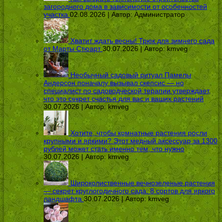
загородного дома в зависимости от особенностей
участка
02.08.2026 | Автор:
Администратор
Хватит ждать весны! Трюк для зимнего сада
от Марты Стюарт
30.07.2026 | Автор:
kmveg
Необычный садовый ритуал Памелы
Андерсон поначалу вызывал скепсис — но
специалист по садоводческой терапии утверждает,
что это секрет счастья для вас и ваших растений
30.07.2026 | Автор:
kmveg
Хотите, чтобы комнатные растения росли
крупными и яркими? Этот медный аксессуар за 1300
рублей может стать именно тем, что нужно
30.07.2026 | Автор:
kmveg
Широколиственные вечнозеленые растения
— секрет круглогодичного сада: 8 сортов для яркого
ландшафта
30.07.2026 | Автор:
kmveg