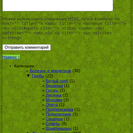
Можно использовать следующие
HTML
-теги и атрибуты:
<a
href="" title=""> <abbr title=""> <acronym title="">
<b> <blockquote cite=""> <cite> <code> <del
datetime=""> <em> <i> <q cite=""> <s> <strike>
<strong>
Наверх ↑
Категории
Болезни и вредители
(36)
▼
Грибы
(22)
Белый гриб
(1)
Вешенка
(1)
Груздь
(1)
Лисичка
(2)
Моховик
(1)
Опята
(1)
Подберезовик
(1)
Подосиновик
(1)
Сморчок
(1)
Советы
(8)
Шампиньоны
(1)