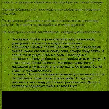
тяжело, в процессе обработки она приобретает синий оттенок.
Однако избавиться от него можно при добавлении лимонной
кислоты.
Также можно добавлять в салаты и использовать в качестве
закусок. Эти грибы не калорийные и очень вкусные.
На зиму грибы можно заготавливать следующими способами:
Заморозка. Грибы хорошо перебирают, промывают,
укладывают в емкость и кладут в морозилку.
Мариновка. Самый простой рецепт: на один килограмм
грибов нужно столовую ложку соли, сахара пару ложек, 9
процентный уксус и 250 мл воды. Необходимо
прокипятить воду, добавить в нее специи и залить уксус. В
стерильные банки заливают маринад, закручивают
крышками и укутывают в теплую ткань. Остывшие банки
ставят в холодное место.
Соленье. Этот способ приготовления достаточно простой.
Потребуется только соль и сами грибы. Предстоит
засыпать соль в воду до полного растворения. Далее в
раствор укладывают грибы и ставят гнет.