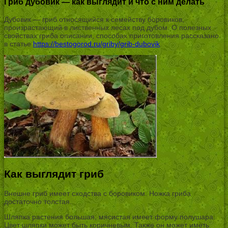
Гриб дубовик — как выглядит и что с ним делать
Дубовик — гриб относящийся к семейству боровиков,
произрастающий в лиственных лесах под дубом. О полезных
свойствах гриба описании, способах приготовления рассказано
в статье
https://bestogorod.ru/griby/grib-dubovik
.
Как выглядит гриб
Внешне гриб имеет сходства с боровиком. Ножка гриба
достаточно толстая.
Шляпка растения большая, мясистая имеет форму полушара.
Цвет шляпки может быть коричневым. Также он может иметь