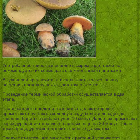
Употребление грибов запрещено в сыром виде, также не
рекомендуется их совмещать с алкогольными напитками.
В кулинарии предпочитают использовать только шляпку
растения, поскольку ножка достаточно жесткая.
Проведение термической обработки осуществляется в два
этапа.
Части, которые предстоит готовить отделяют, хорошо
промывают, опускают в холодную воду, солят и доводят до
кипения. Вариться грибам нужно 10 минут. Далее, их промывают
через дуршлаг и отправляют вариться еще на 20 минут. После
таких процедур можно готовить грибные деликатесы.
Следует отметить, что мякоть этих растений усваивается