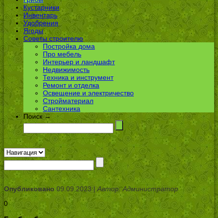
Кустарники
Инвентарь
Удобрения
Ягоды
Советы строителю
Постройка дома
Про мебель
Интерьер и ландшафт
Недвижимость
Техника и инструмент
Ремонт и отделка
Освещение и электричество
Стройматериал
Сантехника
Поиск →
Опубликовано
09.09.2023 |
Автор: Администратор
0