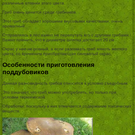
различные оттенки этого цвета.
Гриб очень ценится среди грибников.
Этот гриб обладает хорошими вкусовыми качествами, очень
ароматный.
Отправляясь в лес важно не перепутать его с другими грибами.
Важно помнить, что в диаметре шляпка достигает 20 см.
Окрас у нее не ровный, а если разломать гриб мякоть желтого
цвета, со временем приобретающая синеватый окрас.
Особенности приготовления
поддубовиков
Данная разновидность грибов относится к условно съедобным.
Это означает, что гриб можно употреблять, но только при
условии термической
Обработки, поскольку в них отмечается содержание токсических
веществ.