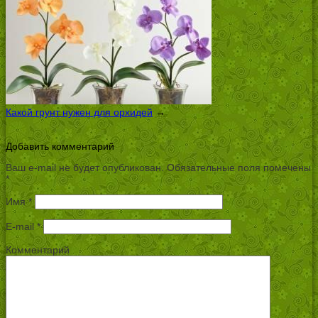
Какой грунт нужен для орхидей
→
Добавить комментарий
Ваш e-mail не будет опубликован.
Обязательные поля помечены
*
Имя
*
E-mail
*
Комментарий