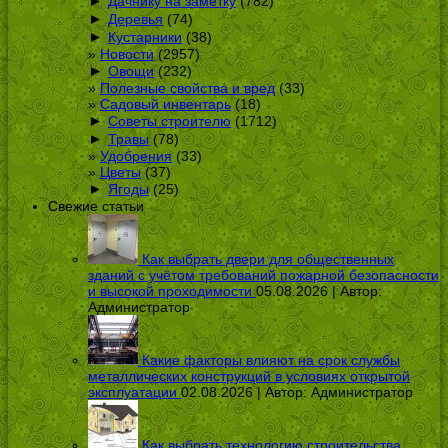
►
Дачнику на заметку
(782)
►
Деревья
(74)
►
Кустарники
(38)
Новости
(2957)
►
Овощи
(232)
Полезные свойства и вред
(33)
Садовый инвентарь
(18)
►
Советы строителю
(1712)
►
Травы
(78)
Удобрения
(33)
Цветы
(37)
►
Ягоды
(25)
Свежие статьи
Как выбрать двери для общественных
зданий с учётом требований пожарной безопасности
и высокой проходимости
05.08.2026 | Автор:
Администратор
Какие факторы влияют на срок службы
металлических конструкций в условиях открытой
эксплуатации
02.08.2026 | Автор:
Администратор
Как выбрать технологию строительства