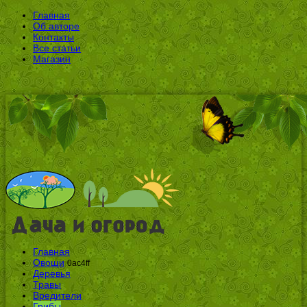
Главная
Об авторе
Контакты
Все статьи
Магазин
Главная
Овощи
0ac4ff
Деревья
Травы
Вредители
Грибы