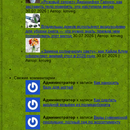
«Розовый секрет» Дженнифер Гарнер: как
заставить тело поверить, что наступила весна
30.07.2026 | Автор:
kmveg
Владельцы домов используют воздуходувки
для уборки снега — что нужно знать, прежде чем
попробовать этот метод
30.07.2026 | Автор:
kmveg
«Замена солнечному свету»: как Хайди Клум
оформляет зимний стол в 2026 году
30.07.2026 |
Автор:
kmveg
Свежие комментарии
Администратор
к записи
Как наносить
базу для ногтей
Администратор
к записи
Как сделать
входной козырек из поликарбоната
Администратор
к записи
Виды сувенирной
продукции: полный гид по ассортименту