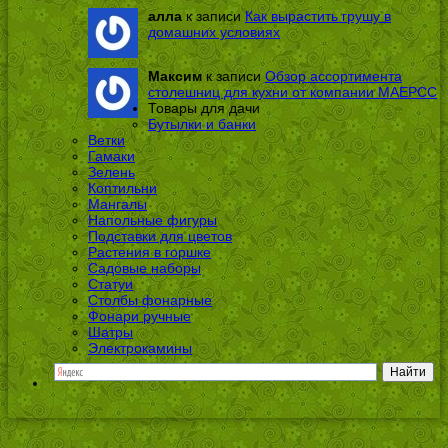
алла
к записи
Как вырастить грушу в
домашних условиях
Максим
к записи
Обзор ассортимента
столешниц для кухни от компании МАЕРСС
Товары для дачи
Бутылки и банки
Ветки
Гамаки
Зелень
Коптильни
Мангалы
Напольные фигуры
Подставки для цветов
Растения в горшке
Садовые наборы
Статуи
Столбы фонарные
Фонари ручные
Шатры
Электрокамины