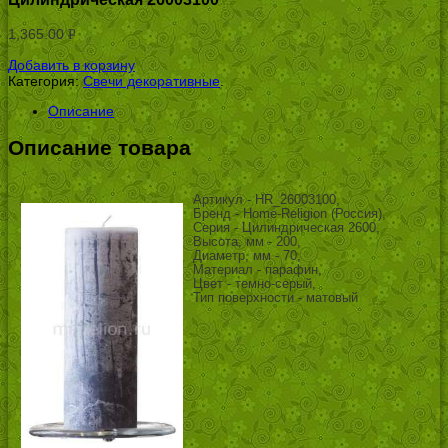
1,365.00
Р
УБ.
Добавить в корзину
Категория:
Свечи декоративные
.
Описание
Описание товара
Артикул - HR_26003100,
Бренд - Home-Religion (Россия),
Серия - Цилиндрическая 2600,
Высота, мм - 200,
Диаметр, мм - 70,
Материал - парафин,
Цвет - темно-серый,
Тип поверхности - матовый