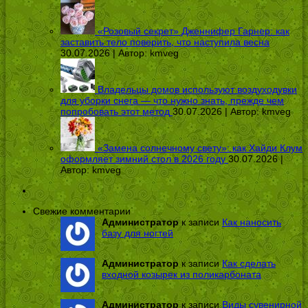
«Розовый секрет» Дженнифер Гарнер: как
заставить тело поверить, что наступила весна
30.07.2026 | Автор:
kmveg
Владельцы домов используют воздуходувки
для уборки снега — что нужно знать, прежде чем
попробовать этот метод
30.07.2026 | Автор:
kmveg
«Замена солнечному свету»: как Хайди Клум
оформляет зимний стол в 2026 году
30.07.2026 |
Автор:
kmveg
Свежие комментарии
Администратор
к записи
Как наносить
базу для ногтей
Администратор
к записи
Как сделать
входной козырек из поликарбоната
Администратор
к записи
Виды сувенирной