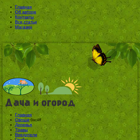
Главная
Об авторе
Контакты
Все статьи
Магазин
Главная
Овощи
0ac4ff
Деревья
Травы
Вредители
Грибы