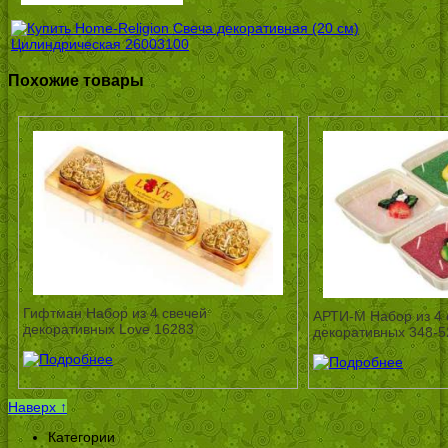
Похожие товары
Гифтман Набор из 4 свечей
АРТИ-М Набор из 4 
декоративных Love 16283
декоративных 348-5
Наверх ↑
Категории