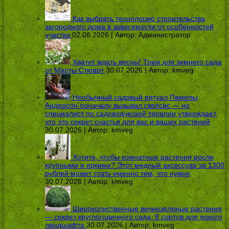
Как выбрать технологию строительства
загородного дома в зависимости от особенностей
участка
02.08.2026 | Автор:
Администратор
Хватит ждать весны! Трюк для зимнего сада
от Марты Стюарт
30.07.2026 | Автор:
kmveg
Необычный садовый ритуал Памелы
Андерсон поначалу вызывал скепсис — но
специалист по садоводческой терапии утверждает,
что это секрет счастья для вас и ваших растений
30.07.2026 | Автор:
kmveg
Хотите, чтобы комнатные растения росли
крупными и яркими? Этот медный аксессуар за 1300
рублей может стать именно тем, что нужно
30.07.2026 | Автор:
kmveg
Широколиственные вечнозеленые растения
— секрет круглогодичного сада: 8 сортов для яркого
ландшафта
30.07.2026 | Автор:
kmveg