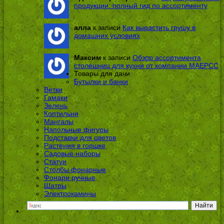
продукции: полный гид по ассортименту
алла
к записи
Как вырастить грушу в
домашних условиях
Максим
к записи
Обзор ассортимента
столешниц для кухни от компании МАЕРСС
Товары для дачи
Бутылки и банки
Ветки
Гамаки
Зелень
Коптильни
Мангалы
Напольные фигуры
Подставки для цветов
Растения в горшке
Садовые наборы
Статуи
Столбы фонарные
Фонари ручные
Шатры
Электрокамины