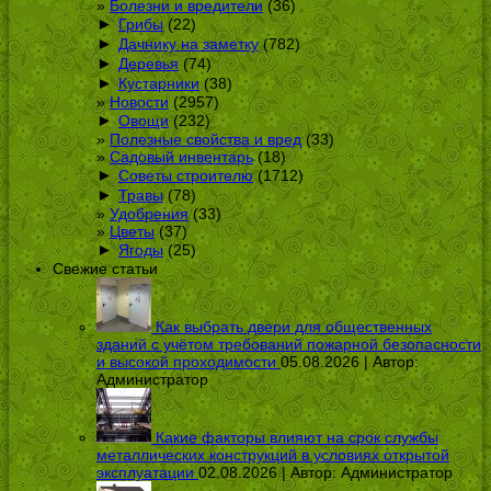
Болезни и вредители
(36)
►
Грибы
(22)
►
Дачнику на заметку
(782)
►
Деревья
(74)
►
Кустарники
(38)
Новости
(2957)
►
Овощи
(232)
Полезные свойства и вред
(33)
Садовый инвентарь
(18)
►
Советы строителю
(1712)
►
Травы
(78)
Удобрения
(33)
Цветы
(37)
►
Ягоды
(25)
Свежие статьи
Как выбрать двери для общественных
зданий с учётом требований пожарной безопасности
и высокой проходимости
05.08.2026 | Автор:
Администратор
Какие факторы влияют на срок службы
металлических конструкций в условиях открытой
эксплуатации
02.08.2026 | Автор:
Администратор