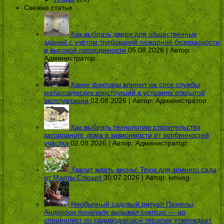
Свежие статьи
Как выбрать двери для общественных
зданий с учётом требований пожарной безопасности
и высокой проходимости
05.08.2026 | Автор:
Администратор
Какие факторы влияют на срок службы
металлических конструкций в условиях открытой
эксплуатации
02.08.2026 | Автор:
Администратор
Как выбрать технологию строительства
загородного дома в зависимости от особенностей
участка
02.08.2026 | Автор:
Администратор
Хватит ждать весны! Трюк для зимнего сада
от Марты Стюарт
30.07.2026 | Автор:
kmveg
Необычный садовый ритуал Памелы
Андерсон поначалу вызывал скепсис — но
специалист по садоводческой терапии утверждает,