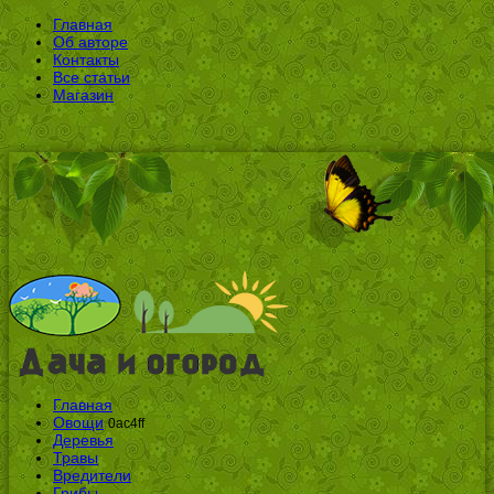
Главная
Об авторе
Контакты
Все статьи
Магазин
Главная
Овощи
0ac4ff
Деревья
Травы
Вредители
Грибы