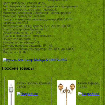
Цвет арматуры - старая медь,
Тип поверхности плафонов и подвесок - прозрачный,
Тип поверхности арматуры - матовый,
Материал плафонов и подвесок - поликарбонат,
Материал арматуры - металл,
Лампы - компактная люминесцентная (КЛЛ) ИЛИ
накаливания ИЛИ
светодиодная (LED), цоколь E27; 220 В; 100 Вт, ,
Класс электробезопасности - II,
Общая мощность, Вт - 300,
Лампы в комплекте - отсутствуют,
Общее кол-во ламп - 3,
Количество плафонов - 3,
Степень пылевлагозащиты, IP - 44,
Диапазон рабочих температур - от -40^C до +40^C,
Масса, кг - 8, 46
Похожие товары
Feron Восемь граней
Feron Сфера
11209
11385