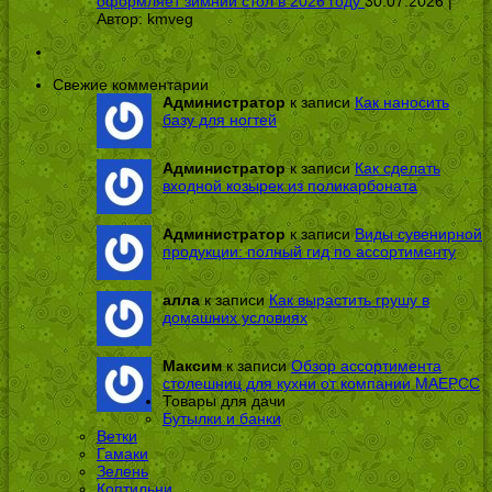
оформляет зимний стол в 2026 году
30.07.2026 |
Автор:
kmveg
Свежие комментарии
Администратор
к записи
Как наносить
базу для ногтей
Администратор
к записи
Как сделать
входной козырек из поликарбоната
Администратор
к записи
Виды сувенирной
продукции: полный гид по ассортименту
алла
к записи
Как вырастить грушу в
домашних условиях
Максим
к записи
Обзор ассортимента
столешниц для кухни от компании МАЕРСС
Товары для дачи
Бутылки и банки
Ветки
Гамаки
Зелень
Коптильни