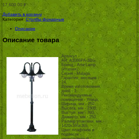
17,600.00
Р
УБ.
Добавить в корзину
Категория:
Столбы фонарные
.
Описание
Описание товара
Артикул -
AR_A1086PA-3BG,
Бренд - Arte Lamp
(Италия),
Серия - Malaga,
Гарантия, месяцев -
24,
Время изготовления,
дней - 1,
Рекомендуемые
помещения - Улица,
Ширина, мм - 250,
Высота, мм - 2300,
Выступ, мм - 760,
Диаметр, мм - 250,
Размер упаковки, мм -
1420x345x365,
Цвет плафонов и
подвесок -
неокрашенный,