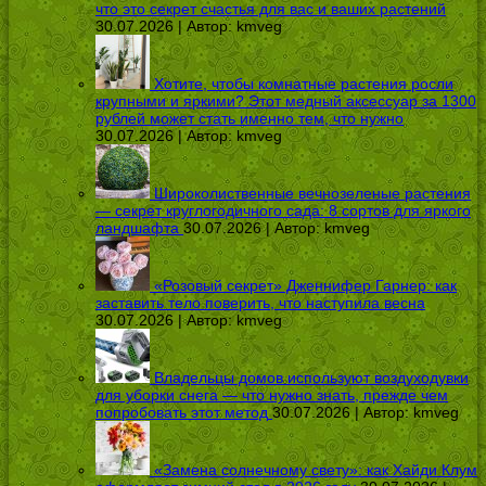
что это секрет счастья для вас и ваших растений
30.07.2026 | Автор:
kmveg
Хотите, чтобы комнатные растения росли
крупными и яркими? Этот медный аксессуар за 1300
рублей может стать именно тем, что нужно
30.07.2026 | Автор:
kmveg
Широколиственные вечнозеленые растения
— секрет круглогодичного сада: 8 сортов для яркого
ландшафта
30.07.2026 | Автор:
kmveg
«Розовый секрет» Дженнифер Гарнер: как
заставить тело поверить, что наступила весна
30.07.2026 | Автор:
kmveg
Владельцы домов используют воздуходувки
для уборки снега — что нужно знать, прежде чем
попробовать этот метод
30.07.2026 | Автор:
kmveg
«Замена солнечному свету»: как Хайди Клум