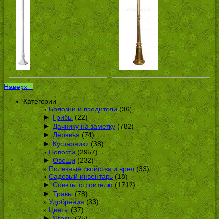
Наверх ↑
Категории
Болезни и вредители
(36)
►
Грибы
(22)
►
Дачнику на заметку
(782)
►
Деревья
(74)
►
Кустарники
(38)
Новости
(2957)
►
Овощи
(232)
Полезные свойства и вред
(33)
Садовый инвентарь
(18)
►
Советы строителю
(1712)
►
Травы
(78)
Удобрения
(33)
Цветы
(37)
►
Ягоды
(25)