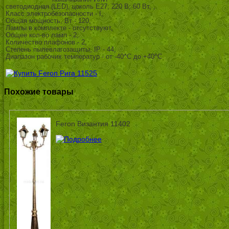
светодиодная (LED), цоколь E27; 220 В; 60 Вт, ,
Класс электробезопасности - I,
Общая мощность, Вт - 120,
Лампы в комплекте - отсутствуют,
Общее кол-во ламп - 2,
Количество плафонов - 2,
Степень пылевлагозащиты, IP - 44,
Диапазон рабочих температур - от -40^C до +40^C
Похожие товары
Feron Византия 11402