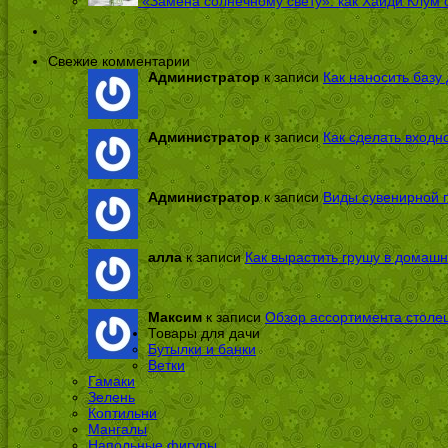
«Замена солнечному свету»: как Хайди Клум 
Свежие комментарии
Администратор
к записи
Как наносить базу 
Администратор
к записи
Как сделать входн
Администратор
к записи
Виды сувенирной п
алла
к записи
Как вырастить грушу в домашн
Максим
к записи
Обзор ассортимента столе
Товары для дачи
Бутылки и банки
Ветки
Гамаки
Зелень
Коптильни
Мангалы
Напольные фигуры