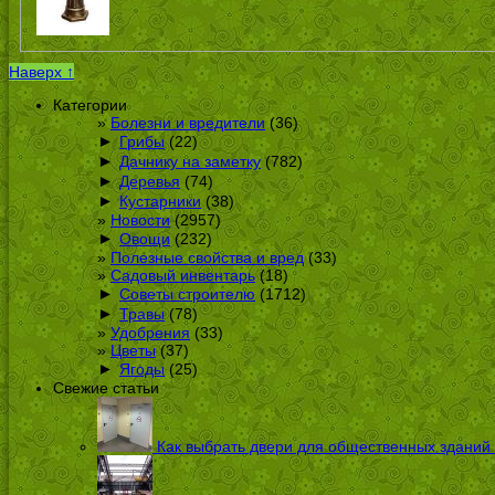
Наверх ↑
Категории
Болезни и вредители
(36)
►
Грибы
(22)
►
Дачнику на заметку
(782)
►
Деревья
(74)
►
Кустарники
(38)
Новости
(2957)
►
Овощи
(232)
Полезные свойства и вред
(33)
Садовый инвентарь
(18)
►
Советы строителю
(1712)
►
Травы
(78)
Удобрения
(33)
Цветы
(37)
►
Ягоды
(25)
Свежие статьи
Как выбрать двери для общественных зданий