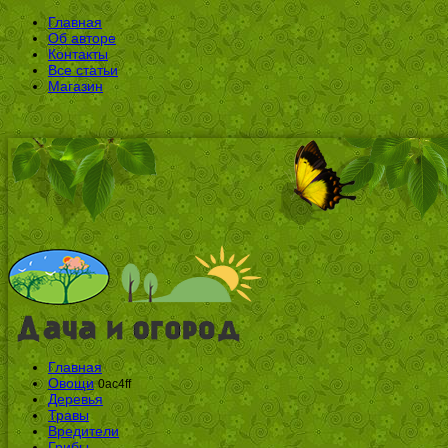
Главная
Об авторе
Контакты
Все статьи
Магазин
Главная
Овощи
0ac4ff
Деревья
Травы
Вредители
Грибы