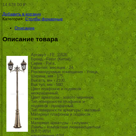
14,678.00
Р
УБ.
Добавить в корзину
Категория:
Столбы фонарные
.
Описание
Описание товара
Артикул - FE_11525,
Бренд - Feron (Китай),
Серия - Рига,
Гарантия, месяцев - 24,
Рекомендуемые помещения - Улица,
Ширина, мм - 175,
Высота, мм - 2100,
Выступ, мм - 580,
Цвет плафонов и подвесок -
неокрашенный,
Цвет арматуры - золото черненое,
Тип поверхности плафонов и
подвесок - прозрачный,
Тип поверхности арматуры - матовый,
Материал плафонов и подвесок -
стекло,
Материал арматуры - силумин,
Лампы - компактная люминесцентная
(КЛЛ) ИЛИ
накаливания ИЛИ