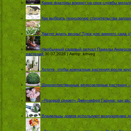
Какие факторы влияют на срок службы металл
Как выбрать технологию строительства загоро
Хватит ждать весны! Трюк для зимнего сада 
Необычный садовый ритуал Памелы Андерсон п
растений
30.07.2026 | Автор:
kmveg
Хотите, чтобы комнатные растения росли кру
Широколиственные вечнозеленые растения — 
«Розовый секрет» Дженнифер Гарнер: как заст
Владельцы домов используют воздуходувки дл