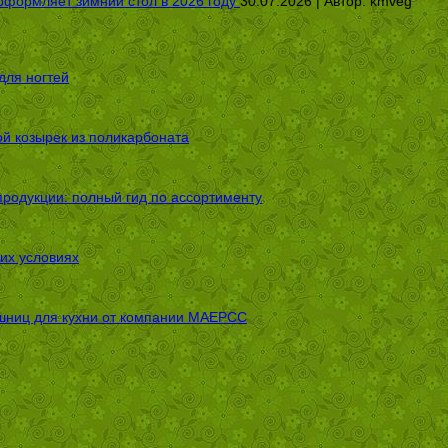
оформляет зимний стол в 2026 году
30.07.2026 | Автор:
kmveg
для ногтей
ой козырек из поликарбоната
родукции: полный гид по ассортименту
их условиях
шниц для кухни от компании МАЕРСС