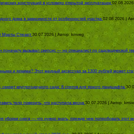
ических конструкций в условиях открытой эксплуатации
02.08.2026
дного дома в зависимости от особенностей участка
02.08.2026 | Ав
от Марты Стюарт
30.07.2026 | Автор:
kmveg
оначалу вызывал скепсис — но специалист по садоводческой терап
пными и яркими? Этот медный аксессуар за 1300 рублей может стат
секрет круглогодичного сада: 8 сортов для яркого ландшафта
30.
авить тело поверить, что наступила весна
30.07.2026 | Автор:
kmv
я уборки снега — что нужно знать, прежде чем попробовать этот м