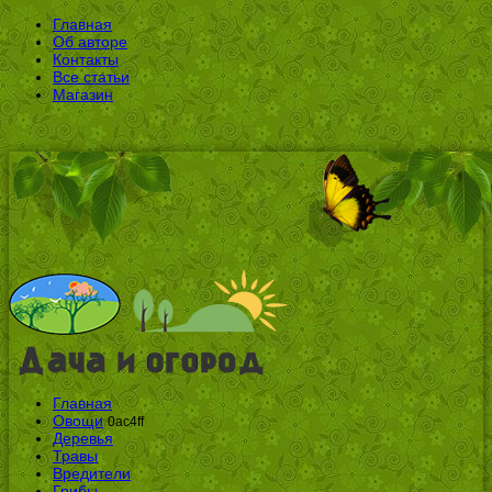
Главная
Об авторе
Контакты
Все статьи
Магазин
Главная
Овощи
0ac4ff
Деревья
Травы
Вредители
Грибы