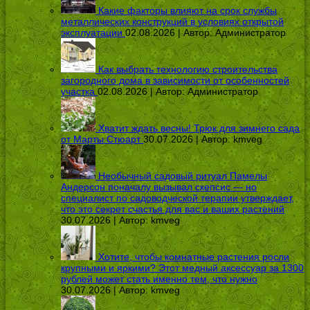
Какие факторы влияют на срок службы
металлических конструкций в условиях открытой
эксплуатации
02.08.2026 | Автор:
Администратор
Как выбрать технологию строительства
загородного дома в зависимости от особенностей
участка
02.08.2026 | Автор:
Администратор
Хватит ждать весны! Трюк для зимнего сада
от Марты Стюарт
30.07.2026 | Автор:
kmveg
Необычный садовый ритуал Памелы
Андерсон поначалу вызывал скепсис — но
специалист по садоводческой терапии утверждает,
что это секрет счастья для вас и ваших растений
30.07.2026 | Автор:
kmveg
Хотите, чтобы комнатные растения росли
крупными и яркими? Этот медный аксессуар за 1300
рублей может стать именно тем, что нужно
30.07.2026 | Автор:
kmveg