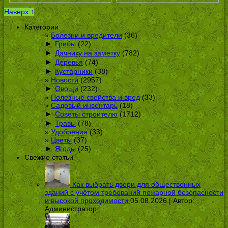
Наверх ↑
Категории
Болезни и вредители
(36)
►
Грибы
(22)
►
Дачнику на заметку
(782)
►
Деревья
(74)
►
Кустарники
(38)
Новости
(2957)
►
Овощи
(232)
Полезные свойства и вред
(33)
Садовый инвентарь
(18)
►
Советы строителю
(1712)
►
Травы
(78)
Удобрения
(33)
Цветы
(37)
►
Ягоды
(25)
Свежие статьи
Как выбрать двери для общественных
зданий с учётом требований пожарной безопасности
и высокой проходимости
05.08.2026 | Автор:
Администратор