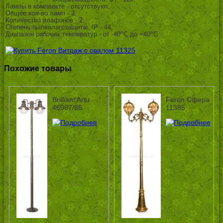
Лампы в комплекте - отсутствуют,
Общее кол-во ламп - 2,
Количество плафонов - 2,
Степень пылевлагозащиты, IP - 44,
Диапазон рабочих температур - от -40^C до +40^C
Похожие товары
Brilliant Artu
Feron Сфера
46987/86
11385