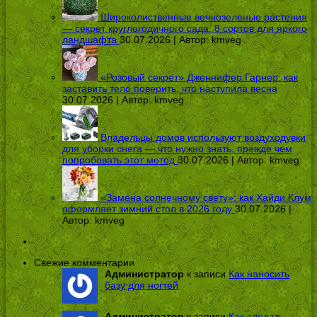
Широколиственные вечнозеленые растения
— секрет круглогодичного сада: 8 сортов для яркого
ландшафта
30.07.2026 | Автор:
kmveg
«Розовый секрет» Дженнифер Гарнер: как
заставить тело поверить, что наступила весна
30.07.2026 | Автор:
kmveg
Владельцы домов используют воздуходувки
для уборки снега — что нужно знать, прежде чем
попробовать этот метод
30.07.2026 | Автор:
kmveg
«Замена солнечному свету»: как Хайди Клум
оформляет зимний стол в 2026 году
30.07.2026 |
Автор:
kmveg
Свежие комментарии
Администратор
к записи
Как наносить
базу для ногтей
Администратор
к записи
Как сделать