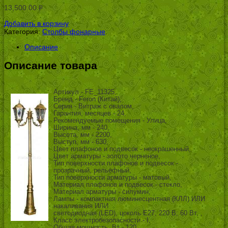
13,500.00
Р
УБ.
Добавить в корзину
Категория:
Столбы фонарные
.
Описание
Описание товара
Артикул - FE_11325,
Бренд - Feron (Китай),
Серия - Витраж с овалом,
Гарантия, месяцев - 24,
Рекомендуемые помещения - Улица,
Ширина, мм - 240,
Высота, мм - 2200,
Выступ, мм - 630,
Цвет плафонов и подвесок - неокрашенный,
Цвет арматуры - золото черненое,
Тип поверхности плафонов и подвесок -
прозрачный, рельефный,
Тип поверхности арматуры - матовый,
Материал плафонов и подвесок - стекло,
Материал арматуры - силумин,
Лампы - компактная люминесцентная (КЛЛ) ИЛИ
накаливания ИЛИ
светодиодная (LED), цоколь E27; 220 В; 60 Вт, ,
Класс электробезопасности - I,
Общая мощность, Вт - 120,