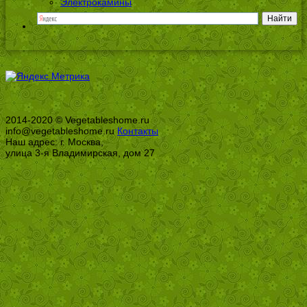
Электрокамины
2014-2020 © Vegetableshome.ru
info@vegetableshome.ru
Контакты
Наш адрес: г. Москва,
улица 3-я Владимирская, дом 27