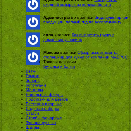
входной козырек из поликарбоната
Администратор
к записи
Виды сувенирной
продукции: полный гид по ассортименту
алла
к записи
Как вырастить грушу в
домашних условиях
Максим
к записи
Обзор ассортимента
столешниц для кухни от компании МАЕРСС
Товары для дачи
Бутылки и банки
Ветки
Гамаки
Зелень
Коптильни
Мангалы
Напольные фигуры
Подставки для цветов
Растения в горшке
Садовые наборы
Статуи
Столбы фонарные
Фонари ручные
Шатры