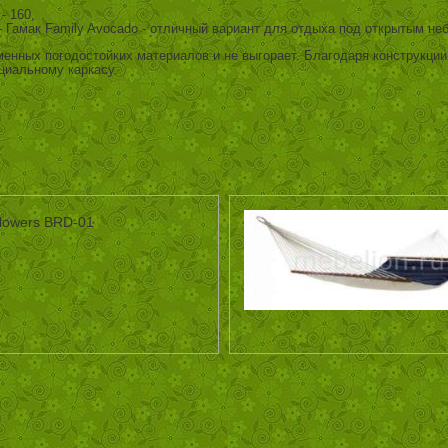
- 160,
 Гамак Family Avocado - отличный вариант для отдыха под открытым не
менных погодостойких материалов и не выгорает. Благодаря конструкции
ециальному каркасу.
Flowers BRD-01