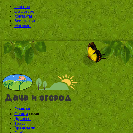
Главная
Об авторе
Контакты
Все статьи
Магазин
Главная
Овощи
0ac4ff
Деревья
Травы
Вредители
Грибы