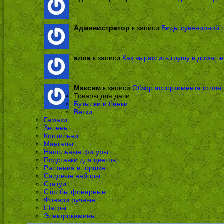
Администратор
к записи
Виды сувенирной п
алла
к записи
Как вырастить грушу в домашн
Максим
к записи
Обзор ассортимента столе
Товары для дачи
Бутылки и банки
Ветки
Гамаки
Зелень
Коптильни
Мангалы
Напольные фигуры
Подставки для цветов
Растения в горшке
Садовые наборы
Статуи
Столбы фонарные
Фонари ручные
Шатры
Электрокамины