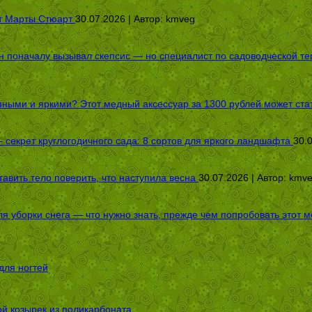
от Марты Стюарт
30.07.2026 | Автор:
kmveg
оначалу вызывал скепсис — но специалист по садоводческой терап
пными и яркими? Этот медный аксессуар за 1300 рублей может стат
секрет круглогодичного сада: 8 сортов для яркого ландшафта
30.
авить тело поверить, что наступила весна
30.07.2026 | Автор:
kmv
я уборки снега — что нужно знать, прежде чем попробовать этот м
для ногтей
ой козырек из поликарбоната