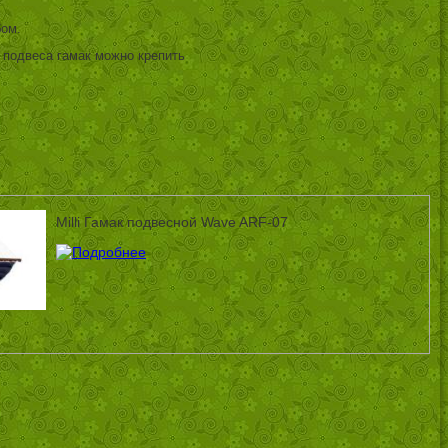
бом.
 подвеса гамак можно крепить
Milli Гамак подвесной Wave ARF-07