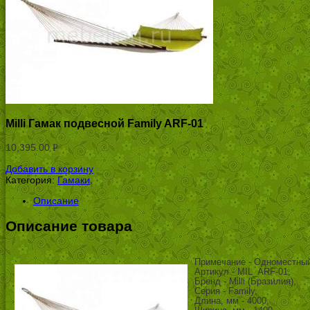
Milli Гамак подвесной Family ARF-01
10,395.00
Р
УБ.
Добавить в корзину
Категория:
Гамаки
.
Описание
Описание товара
Примечание - Одноместный
Артикул - MIL_ARF-01,
Бренд - Milli (Бразилия),
Серия - Family,
Длина, мм - 4000,