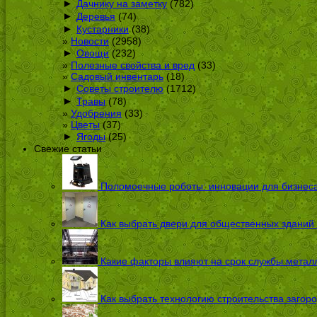
►
Дачнику на заметку
(782)
►
Деревья
(74)
►
Кустарники
(38)
Новости
(2958)
►
Овощи
(232)
Полезные свойства и вред
(33)
Садовый инвентарь
(18)
►
Советы строителю
(1712)
►
Травы
(78)
Удобрения
(33)
Цветы
(37)
►
Ягоды
(25)
Свежие статьи
Поломоечные роботы: инновации для бизнес
Как выбрать двери для общественных зданий
Какие факторы влияют на срок службы металл
Как выбрать технологию строительства загоро