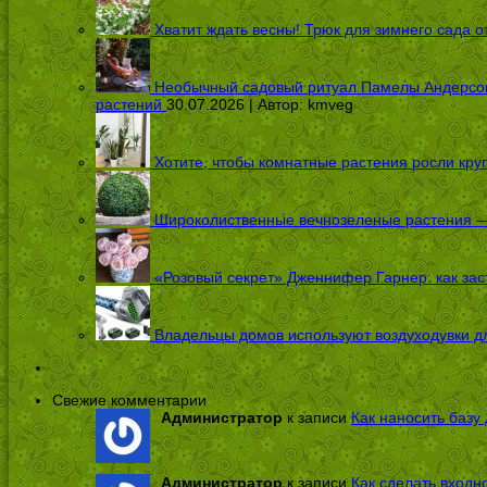
Хватит ждать весны! Трюк для зимнего сада 
Необычный садовый ритуал Памелы Андерсон п
растений
30.07.2026 | Автор:
kmveg
Хотите, чтобы комнатные растения росли кру
Широколиственные вечнозеленые растения — 
«Розовый секрет» Дженнифер Гарнер: как заст
Владельцы домов используют воздуходувки дл
Свежие комментарии
Администратор
к записи
Как наносить базу 
Администратор
к записи
Как сделать входн