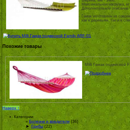
Ширина, мм - 1400,
Максимальная нагрузка, кг 
Дополнительное описание -
Гамак изготовлен из совре
как к деревьям, так и к сп
Похожие товары
Milli Гамак подвесной 
Наверх ↑
Категории
Болезни и вредители
(36)
►
Грибы
(22)