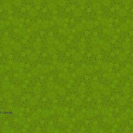
 гамак,