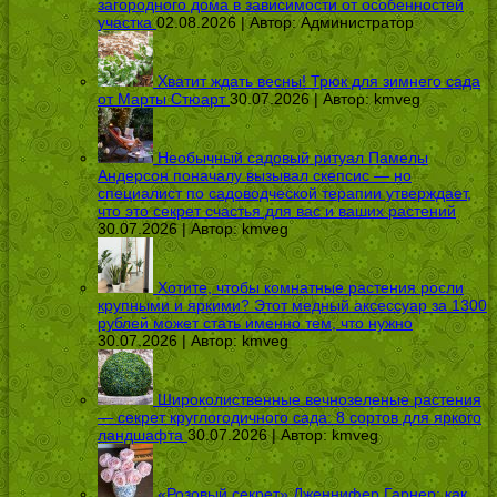
загородного дома в зависимости от особенностей
участка
02.08.2026 | Автор:
Администратор
Хватит ждать весны! Трюк для зимнего сада
от Марты Стюарт
30.07.2026 | Автор:
kmveg
Необычный садовый ритуал Памелы
Андерсон поначалу вызывал скепсис — но
специалист по садоводческой терапии утверждает,
что это секрет счастья для вас и ваших растений
30.07.2026 | Автор:
kmveg
Хотите, чтобы комнатные растения росли
крупными и яркими? Этот медный аксессуар за 1300
рублей может стать именно тем, что нужно
30.07.2026 | Автор:
kmveg
Широколиственные вечнозеленые растения
— секрет круглогодичного сада: 8 сортов для яркого
ландшафта
30.07.2026 | Автор:
kmveg
«Розовый секрет» Дженнифер Гарнер: как