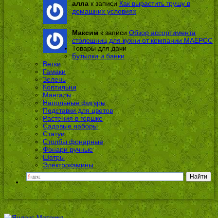
алла
к записи
Как вырастить грушу в
домашних условиях
Максим
к записи
Обзор ассортимента
столешниц для кухни от компании МАЕРСС
Товары для дачи
Бутылки и банки
Ветки
Гамаки
Зелень
Коптильни
Мангалы
Напольные фигуры
Подставки для цветов
Растения в горшке
Садовые наборы
Статуи
Столбы фонарные
Фонари ручные
Шатры
Электрокамины