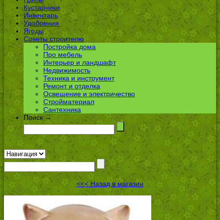
Кустарники
Инвентарь
Удобрения
Ягоды
Советы строителю
Постройка дома
Про мебель
Интерьер и ландшафт
Недвижимость
Техника и инструмент
Ремонт и отделка
Освещение и электричество
Стройматериал
Сантехника
Поиск →
<<< Назад в магазин