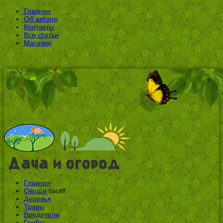
Главная
Об авторе
Контакты
Все статьи
Магазин
Главная
Овощи
0ac4ff
Деревья
Травы
Вредители
Грибы