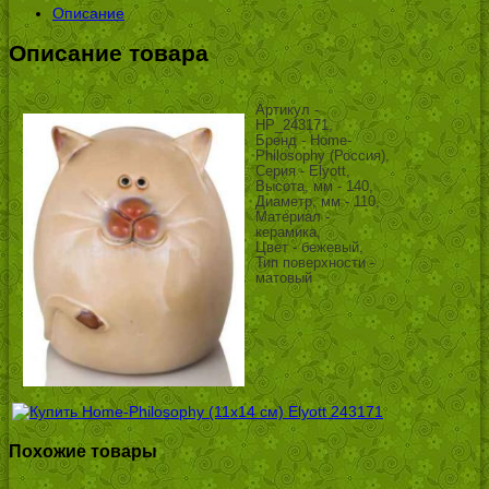
Описание
Описание товара
Артикул -
HP_243171,
Бренд - Home-
Philosophy (Россия),
Серия - Elyott,
Высота, мм - 140,
Диаметр, мм - 110,
Материал -
керамика,
Цвет - бежевый,
Тип поверхности -
матовый
Похожие товары