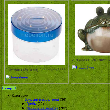
АРТИ-М (12 см) Лягушк
Гифтман (13х10 см) Лабиринт 43655
Наверх ↑
Категории
Болезни и вредители
(36)
►
Грибы
(22)
►
Дачнику на заметку
(782)