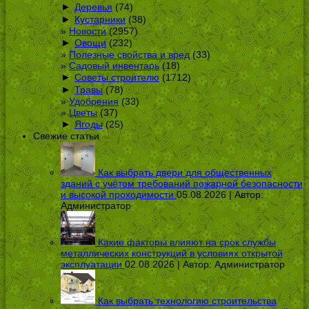
►
Деревья
(74)
►
Кустарники
(38)
Новости
(2957)
►
Овощи
(232)
Полезные свойства и вред
(33)
Садовый инвентарь
(18)
►
Советы строителю
(1712)
►
Травы
(78)
Удобрения
(33)
Цветы
(37)
►
Ягоды
(25)
Свежие статьи
Как выбрать двери для общественных
зданий с учётом требований пожарной безопасности
и высокой проходимости
05.08.2026 | Автор:
Администратор
Какие факторы влияют на срок службы
металлических конструкций в условиях открытой
эксплуатации
02.08.2026 | Автор:
Администратор
Как выбрать технологию строительства