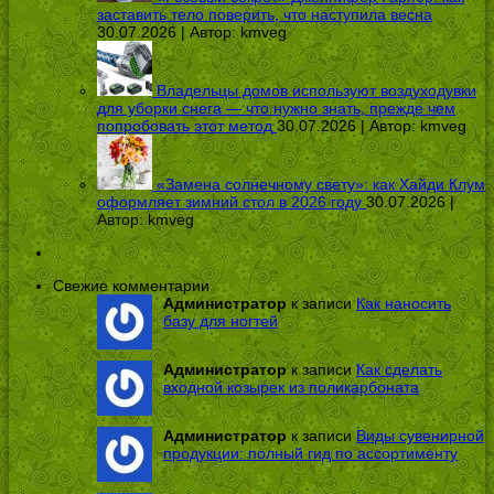
заставить тело поверить, что наступила весна
30.07.2026 | Автор:
kmveg
Владельцы домов используют воздуходувки
для уборки снега — что нужно знать, прежде чем
попробовать этот метод
30.07.2026 | Автор:
kmveg
«Замена солнечному свету»: как Хайди Клум
оформляет зимний стол в 2026 году
30.07.2026 |
Автор:
kmveg
Свежие комментарии
Администратор
к записи
Как наносить
базу для ногтей
Администратор
к записи
Как сделать
входной козырек из поликарбоната
Администратор
к записи
Виды сувенирной
продукции: полный гид по ассортименту