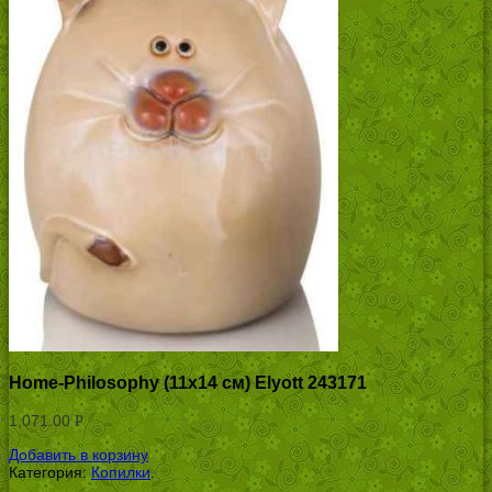
Home-Philosophy (11х14 см) Elyott 243171
1,071.00
Р
УБ.
Добавить в корзину
Категория:
Копилки
.