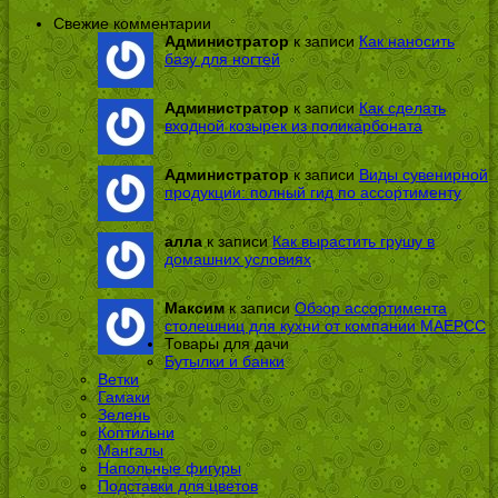
Свежие комментарии
Администратор
к записи
Как наносить
базу для ногтей
Администратор
к записи
Как сделать
входной козырек из поликарбоната
Администратор
к записи
Виды сувенирной
продукции: полный гид по ассортименту
алла
к записи
Как вырастить грушу в
домашних условиях
Максим
к записи
Обзор ассортимента
столешниц для кухни от компании МАЕРСС
Товары для дачи
Бутылки и банки
Ветки
Гамаки
Зелень
Коптильни
Мангалы
Напольные фигуры
Подставки для цветов