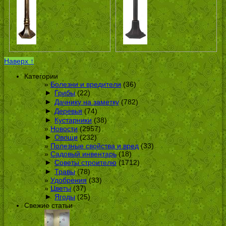
Наверх ↑
Категории
Болезни и вредители
(36)
►
Грибы
(22)
►
Дачнику на заметку
(782)
►
Деревья
(74)
►
Кустарники
(38)
Новости
(2957)
►
Овощи
(232)
Полезные свойства и вред
(33)
Садовый инвентарь
(18)
►
Советы строителю
(1712)
►
Травы
(78)
Удобрения
(33)
Цветы
(37)
►
Ягоды
(25)
Свежие статьи