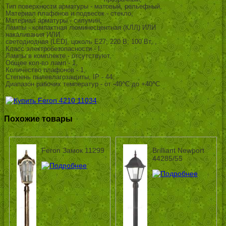
Тип поверхности арматуры - матовый, рельефный,
Материал плафонов и подвесок - стекло,
Материал арматуры - силумин,
Лампы - компактная люминесцентная (КЛЛ) ИЛИ
накаливания ИЛИ
светодиодная (LED), цоколь E27; 220 В; 100 Вт, ,
Класс электробезопасности - I,
Лампы в комплекте - отсутствуют,
Общее кол-во ламп - 1,
Количество плафонов - 1,
Степень пылевлагозащиты, IP - 44,
Диапазон рабочих температур - от -40^C до +40^C
Похожие товары
Feron Замок 11299
Brilliant Newport
44285/55