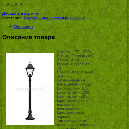
3,063.00
Р
УБ.
Добавить в корзину
Категория:
Светильники наземные высокие
.
Описание
Описание товара
Артикул - FE_11034,
Бренд - Feron (Китай),
Серия - 4210,
Гарантия, месяцев -
24,
Время изготовления,
дней - 1,
Рекомендуемые
помещения - Улица,
Ширина, мм - 185,
Высота, мм - 1200,
Выступ, мм - 185,
Цвет плафонов и
подвесок -
неокрашенный,
Цвет арматуры -
черный,
Тип поверхности
плафонов и подвесок
- прозрачный,