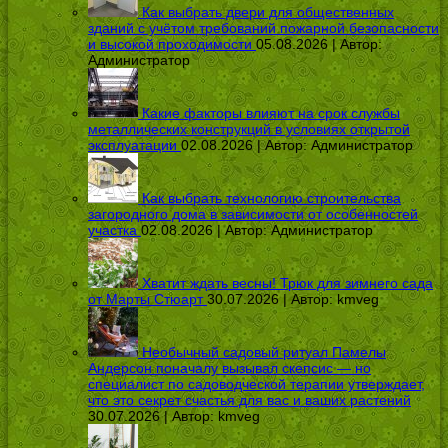
Как выбрать двери для общественных
зданий с учётом требований пожарной безопасности
и высокой проходимости
05.08.2026 | Автор:
Администратор
Какие факторы влияют на срок службы
металлических конструкций в условиях открытой
эксплуатации
02.08.2026 | Автор:
Администратор
Как выбрать технологию строительства
загородного дома в зависимости от особенностей
участка
02.08.2026 | Автор:
Администратор
Хватит ждать весны! Трюк для зимнего сада
от Марты Стюарт
30.07.2026 | Автор:
kmveg
Необычный садовый ритуал Памелы
Андерсон поначалу вызывал скепсис — но
специалист по садоводческой терапии утверждает,
что это секрет счастья для вас и ваших растений
30.07.2026 | Автор:
kmveg