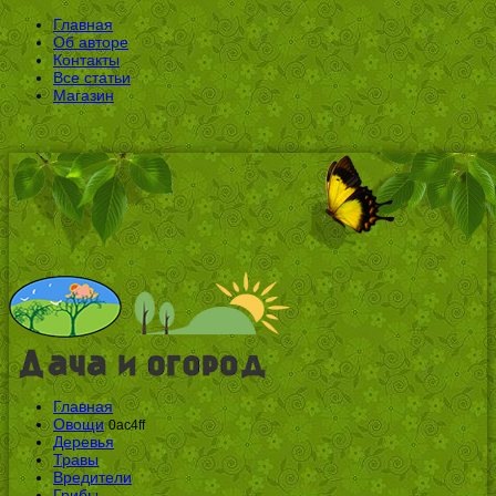
Главная
Об авторе
Контакты
Все статьи
Магазин
Главная
Овощи
0ac4ff
Деревья
Травы
Вредители
Грибы