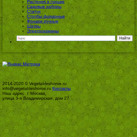
Растения в горшке
Садовые наборы
Статуи
Столбы фонарные
Фонари ручные
Шатры
Электрокамины
2014-2020 © Vegetableshome.ru
info@vegetableshome.ru
Контакты
Наш адрес: г. Москва,
улица 3-я Владимирская, дом 27