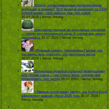
Хотите, чтобы комнатные растения росли
крупными и яркими? Этот медный аксессуар за 1300
рублей может стать именно тем, что нужно
30.07.2026 | Автор:
kmveg
Широколиственные вечнозеленые растения
— секрет круглогодичного сада: 8 сортов для яркого
ландшафта
30.07.2026 | Автор:
kmveg
«Розовый секрет» Дженнифер Гарнер: как
заставить тело поверить, что наступила весна
30.07.2026 | Автор:
kmveg
Владельцы домов используют воздуходувки
для уборки снега — что нужно знать, прежде чем
попробовать этот метод
30.07.2026 | Автор:
kmveg
«Замена солнечному свету»: как Хайди Клум
оформляет зимний стол в 2026 году
30.07.2026 |
Автор:
kmveg