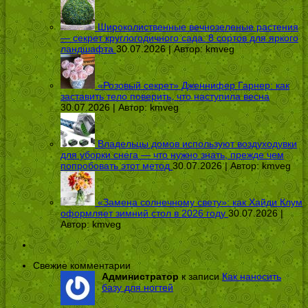
Широколиственные вечнозеленые растения
— секрет круглогодичного сада: 8 сортов для яркого
ландшафта
30.07.2026 | Автор:
kmveg
«Розовый секрет» Дженнифер Гарнер: как
заставить тело поверить, что наступила весна
30.07.2026 | Автор:
kmveg
Владельцы домов используют воздуходувки
для уборки снега — что нужно знать, прежде чем
попробовать этот метод
30.07.2026 | Автор:
kmveg
«Замена солнечному свету»: как Хайди Клум
оформляет зимний стол в 2026 году
30.07.2026 |
Автор:
kmveg
Свежие комментарии
Администратор
к записи
Как наносить
базу для ногтей