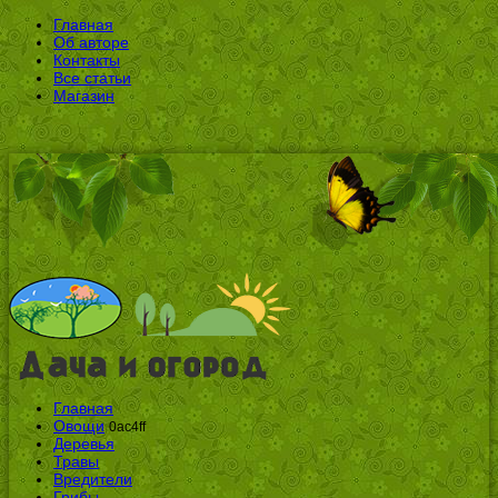
Главная
Об авторе
Контакты
Все статьи
Магазин
Главная
Овощи
0ac4ff
Деревья
Травы
Вредители
Грибы