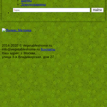
Шатры
Электрокамины
2014-2020 © Vegetableshome.ru
info@vegetableshome.ru
Контакты
Наш адрес: г. Москва,
улица 3-я Владимирская, дом 27