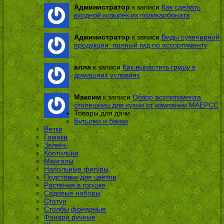
Администратор
к записи
Как сделать
входной козырек из поликарбоната
Администратор
к записи
Виды сувенирной
продукции: полный гид по ассортименту
алла
к записи
Как вырастить грушу в
домашних условиях
Максим
к записи
Обзор ассортимента
столешниц для кухни от компании МАЕРСС
Товары для дачи
Бутылки и банки
Ветки
Гамаки
Зелень
Коптильни
Мангалы
Напольные фигуры
Подставки для цветов
Растения в горшке
Садовые наборы
Статуи
Столбы фонарные
Фонари ручные