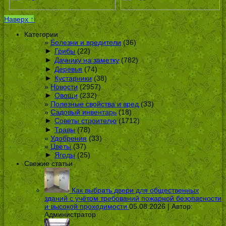
Наверх ↑
Категории
Болезни и вредители
(36)
►
Грибы
(22)
►
Дачнику на заметку
(782)
►
Деревья
(74)
►
Кустарники
(38)
Новости
(2957)
►
Овощи
(232)
Полезные свойства и вред
(33)
Садовый инвентарь
(18)
►
Советы строителю
(1712)
►
Травы
(78)
Удобрения
(33)
Цветы
(37)
►
Ягоды
(25)
Свежие статьи
Как выбрать двери для общественных
зданий с учётом требований пожарной безопасности
и высокой проходимости
05.08.2026 | Автор:
Администратор