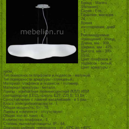
Бренд - Mantra
(Испания),
Серия - Eos,
Гарантия, месяцев -
24,
Время
изготовления, дней
- 1,
Рекомендуемые
помещения - Улица,
Длина, мм - 900,
Ширина, мм - 475,
Высота, мм - 300-
1500,
Цвет плафонов и
подвесок - белый,
Цвет арматуры -
хром,
Тип поверхности плафонов и подвесок - матовый,
Тип поверхности арматуры - глянцевый,
Материал плафонов и подвесок - полимер,
Материал арматуры - металл,
Лампы - компактная люминесцентная (КЛЛ) ИЛИ
светодиодная (LED), цоколь E27; 220 В; 13 Вт, ,
Сопоставление с лампой накаливания - в 5 раз,
Класс электробезопасности - I,
Общая мощность, Вт - 78,
Лампы в комплекте - отсутствуют,
Общее кол-во ламп - 6,
Количество плафонов - 1,
Степень пылевлагозащиты, IP - 44,
Диапазон рабочих температур - от -40^C до +40^C,