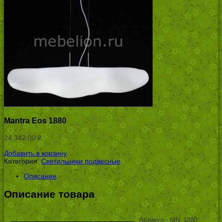
Mantra Eos 1880
24,342.00
Р
УБ.
Добавить в корзину
Категория:
Светильники подвесные
.
Описание
Описание товара
Артикул - MN_1880,