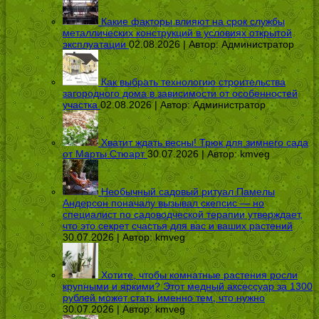
Какие факторы влияют на срок службы
металлических конструкций в условиях открытой
эксплуатации
02.08.2026 | Автор:
Администратор
Как выбрать технологию строительства
загородного дома в зависимости от особенностей
участка
02.08.2026 | Автор:
Администратор
Хватит ждать весны! Трюк для зимнего сада
от Марты Стюарт
30.07.2026 | Автор:
kmveg
Необычный садовый ритуал Памелы
Андерсон поначалу вызывал скепсис — но
специалист по садоводческой терапии утверждает,
что это секрет счастья для вас и ваших растений
30.07.2026 | Автор:
kmveg
Хотите, чтобы комнатные растения росли
крупными и яркими? Этот медный аксессуар за 1300
рублей может стать именно тем, что нужно
30.07.2026 | Автор:
kmveg