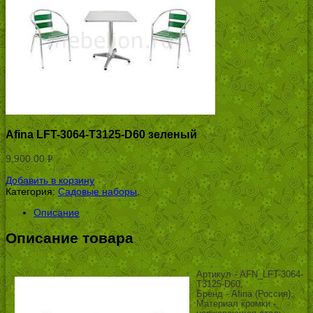
Afina LFT-3064-T3125-D60 зеленый
9,900.00
Р
УБ.
Добавить в корзину
Категория:
Садовые наборы
.
Описание
Описание товара
Артикул - AFN_LFT-3064-
T3125-D60,
Бренд - Afina (Россия),
Материал кромки -