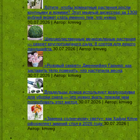
Хотите, чтобы комнатные растения росли
крупными и яркими? Этот медный аксессуар за 1300
рублей может стать именно тем, что нужно
30.07.2026 | Автор:
kmveg
Широколиственные вечнозеленые растения
— секрет круглогодичного сада: 8 сортов для яркого
ландшафта
30.07.2026 | Автор:
kmveg
«Розовый секрет» Дженнифер Гарнер: как
заставить тело поверить, что наступила весна
30.07.2026 | Автор:
kmveg
Владельцы домов используют воздуходувки
для уборки снега — что нужно знать, прежде чем
попробовать этот метод
30.07.2026 | Автор:
kmveg
«Замена солнечному свету»: как Хайди Клум
оформляет зимний стол в 2026 году
30.07.2026 |
Автор:
kmveg