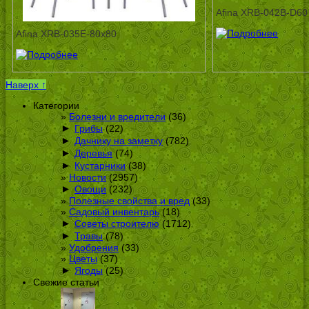
Afina ХRB-042В-D60
Afina XRB-035Е-80x80
Наверх ↑
Категории
Болезни и вредители
(36)
►
Грибы
(22)
►
Дачнику на заметку
(782)
►
Деревья
(74)
►
Кустарники
(38)
Новости
(2957)
►
Овощи
(232)
Полезные свойства и вред
(33)
Садовый инвентарь
(18)
►
Советы строителю
(1712)
►
Травы
(78)
Удобрения
(33)
Цветы
(37)
►
Ягоды
(25)
Свежие статьи