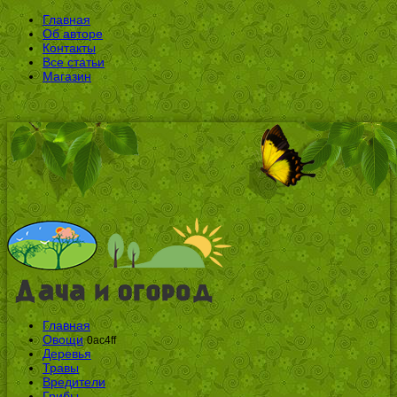
Главная
Об авторе
Контакты
Все статьи
Магазин
Главная
Овощи
0ac4ff
Деревья
Травы
Вредители
Грибы