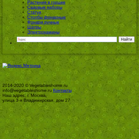
Растения в горшке
Садовые наборы
Статуи
Столбы фонарные
Фонари ручные
Шатры
Электрокамины
2014-2020 © Vegetableshome.ru
info@vegetableshome.ru
Контакты
Наш адрес: г. Москва,
улица 3-я Владимирская, дом 27