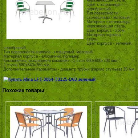
нержавеющая сталь,
Цвет столешницы -
серебристый,
Тип поверхности
столешницы - матовый,
Материал столешницы -
нержавеющая сталь,
Цвет каркаса - хром,
Материал каркаса -
сталь,
Цвет корпуса - зеленый,
серебряный,
Тип поверхности корпуса - глянцевый, матовый,
Материал корпуса - алюминий, полимер,
Компоненты, входящие в комплект - 1 стол 600x600x700 мм,
2 стула 580x540x760 мм,
Дополнительные параметры - диаметр трубки (каркас стульев) 25 мм
Похожие товары