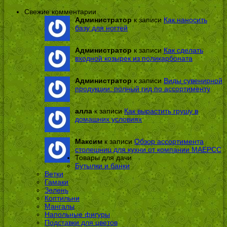
Свежие комментарии
Администратор
к записи
Как наносить
базу для ногтей
Администратор
к записи
Как сделать
входной козырек из поликарбоната
Администратор
к записи
Виды сувенирной
продукции: полный гид по ассортименту
алла
к записи
Как вырастить грушу в
домашних условиях
Максим
к записи
Обзор ассортимента
столешниц для кухни от компании МАЕРСС
Товары для дачи
Бутылки и банки
Ветки
Гамаки
Зелень
Коптильни
Мангалы
Напольные фигуры
Подставки для цветов