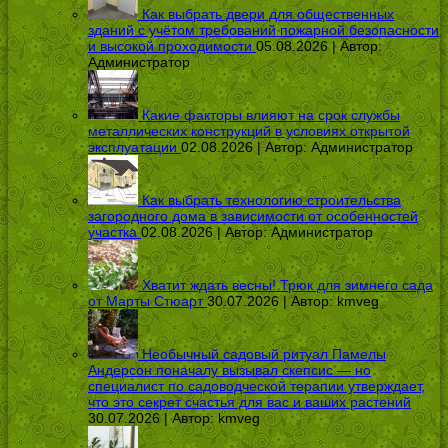
Как выбрать двери для общественных
зданий с учётом требований пожарной безопасности
и высокой проходимости
05.08.2026 | Автор:
Администратор
Какие факторы влияют на срок службы
металлических конструкций в условиях открытой
эксплуатации
02.08.2026 | Автор:
Администратор
Как выбрать технологию строительства
загородного дома в зависимости от особенностей
участка
02.08.2026 | Автор:
Администратор
Хватит ждать весны! Трюк для зимнего сада
от Марты Стюарт
30.07.2026 | Автор:
kmveg
Необычный садовый ритуал Памелы
Андерсон поначалу вызывал скепсис — но
специалист по садоводческой терапии утверждает,
что это секрет счастья для вас и ваших растений
30.07.2026 | Автор:
kmveg