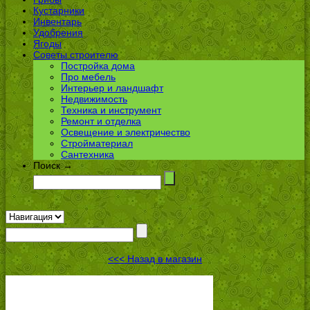
Кустарники
Инвентарь
Удобрения
Ягоды
Советы строителю
Постройка дома
Про мебель
Интерьер и ландшафт
Недвижимость
Техника и инструмент
Ремонт и отделка
Освещение и электричество
Стройматериал
Сантехника
Поиск →
<<< Назад в магазин