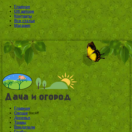
Главная
Об авторе
Контакты
Все статьи
Магазин
Главная
Овощи
0ac4ff
Деревья
Травы
Вредители
Грибы