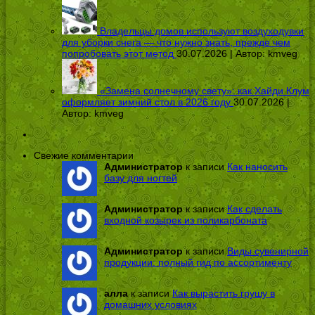
Владельцы домов используют воздуходувки
для уборки снега — что нужно знать, прежде чем
попробовать этот метод
30.07.2026 | Автор:
kmveg
«Замена солнечному свету»: как Хайди Клум
оформляет зимний стол в 2026 году
30.07.2026 |
Автор:
kmveg
Свежие комментарии
Администратор
к записи
Как наносить
базу для ногтей
Администратор
к записи
Как сделать
входной козырек из поликарбоната
Администратор
к записи
Виды сувенирной
продукции: полный гид по ассортименту
алла
к записи
Как вырастить грушу в
домашних условиях