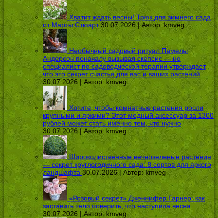
Хватит ждать весны! Трюк для зимнего сада
от Марты Стюарт
30.07.2026 | Автор:
kmveg
Необычный садовый ритуал Памелы
Андерсон поначалу вызывал скепсис — но
специалист по садоводческой терапии утверждает,
что это секрет счастья для вас и ваших растений
30.07.2026 | Автор:
kmveg
Хотите, чтобы комнатные растения росли
крупными и яркими? Этот медный аксессуар за 1300
рублей может стать именно тем, что нужно
30.07.2026 | Автор:
kmveg
Широколиственные вечнозеленые растения
— секрет круглогодичного сада: 8 сортов для яркого
ландшафта
30.07.2026 | Автор:
kmveg
«Розовый секрет» Дженнифер Гарнер: как
заставить тело поверить, что наступила весна
30.07.2026 | Автор:
kmveg