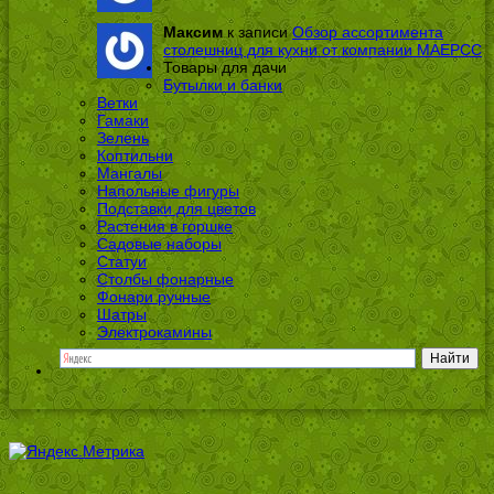
Максим
к записи
Обзор ассортимента
столешниц для кухни от компании МАЕРСС
Товары для дачи
Бутылки и банки
Ветки
Гамаки
Зелень
Коптильни
Мангалы
Напольные фигуры
Подставки для цветов
Растения в горшке
Садовые наборы
Статуи
Столбы фонарные
Фонари ручные
Шатры
Электрокамины