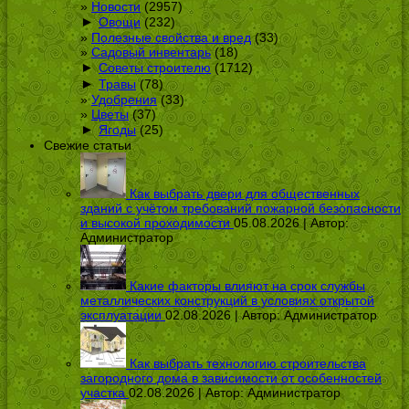
Новости
(2957)
►
Овощи
(232)
Полезные свойства и вред
(33)
Садовый инвентарь
(18)
►
Советы строителю
(1712)
►
Травы
(78)
Удобрения
(33)
Цветы
(37)
►
Ягоды
(25)
Свежие статьи
Как выбрать двери для общественных
зданий с учётом требований пожарной безопасности
и высокой проходимости
05.08.2026 | Автор:
Администратор
Какие факторы влияют на срок службы
металлических конструкций в условиях открытой
эксплуатации
02.08.2026 | Автор:
Администратор
Как выбрать технологию строительства
загородного дома в зависимости от особенностей
участка
02.08.2026 | Автор:
Администратор