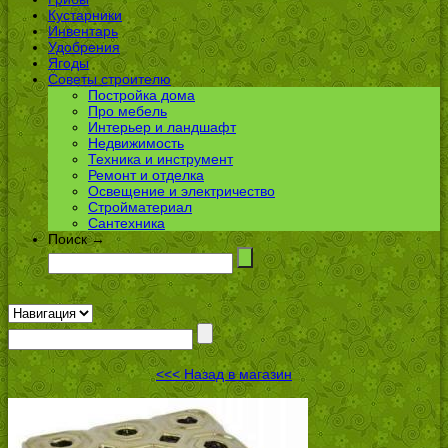
Кустарники
Инвентарь
Удобрения
Ягоды
Советы строителю
Постройка дома
Про мебель
Интерьер и ландшафт
Недвижимость
Техника и инструмент
Ремонт и отделка
Освещение и электричество
Стройматериал
Сантехника
Поиск →
<<< Назад в магазин