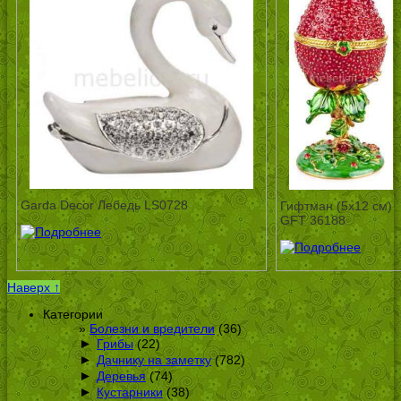
Garda Decor Лебедь LS0728
Гифтман (5х12 см)
GFT 36188
Наверх ↑
Категории
Болезни и вредители
(36)
►
Грибы
(22)
►
Дачнику на заметку
(782)
►
Деревья
(74)
►
Кустарники
(38)