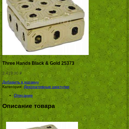
Three Hands Black & Gold 25373
2,419.00
Р
УБ.
Добавить в корзину
Категория:
Декоративные шкатулки
.
Описание
Описание товара