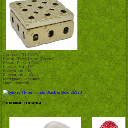
Артикул - TH_25373,
Бренд - Three Hands (Россия),
Серия - Black & Gold,
Ширина, мм - 160,
Высота, мм - 90,
Выступ, мм - 160,
Материал - керамика,
Цвет - золотой
Похожие товары