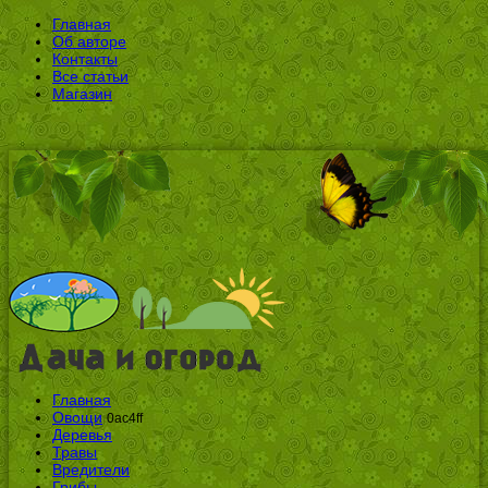
Главная
Об авторе
Контакты
Все статьи
Магазин
Главная
Овощи
0ac4ff
Деревья
Травы
Вредители
Грибы