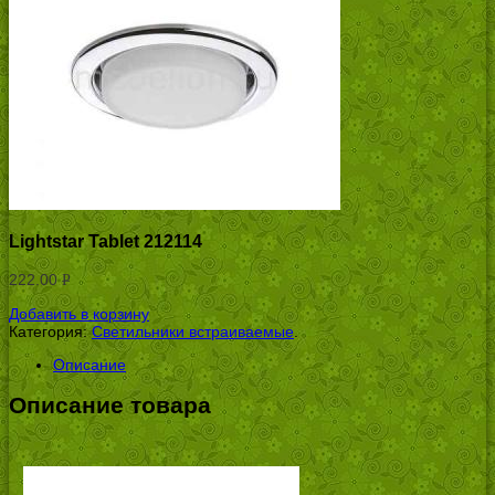
Lightstar Tablet 212114
222.00
Р
УБ.
Добавить в корзину
Категория:
Светильники встраиваемые
.
Описание
Описание товара