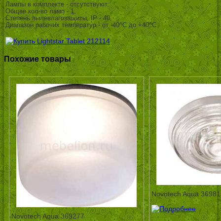
Лампы в комплекте - отсутствуют,
Общее кол-во ламп - 1,
Степень пылевлагозащиты, IP - 40,
Диапазон рабочих температур - от -40^C до +40^C
Похожие товары
Novotech Aqua 36981
Novotech Aqua 369277