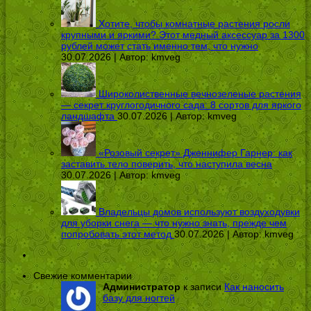
Хотите, чтобы комнатные растения росли
крупными и яркими? Этот медный аксессуар за 1300
рублей может стать именно тем, что нужно
30.07.2026 | Автор:
kmveg
Широколиственные вечнозеленые растения
— секрет круглогодичного сада: 8 сортов для яркого
ландшафта
30.07.2026 | Автор:
kmveg
«Розовый секрет» Дженнифер Гарнер: как
заставить тело поверить, что наступила весна
30.07.2026 | Автор:
kmveg
Владельцы домов используют воздуходувки
для уборки снега — что нужно знать, прежде чем
попробовать этот метод
30.07.2026 | Автор:
kmveg
Свежие комментарии
Администратор
к записи
Как наносить
базу для ногтей