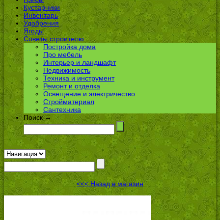
Кустарники
Инвентарь
Удобрения
Ягоды
Советы строителю
Постройка дома
Про мебель
Интерьер и ландшафт
Недвижимость
Техника и инструмент
Ремонт и отделка
Освещение и электричество
Стройматериал
Сантехника
Поиск →
<<< Назад в магазин