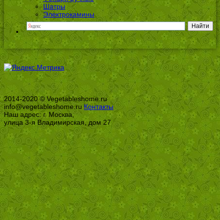
Шатры
Электрокамины
2014-2020 © Vegetableshome.ru
info@vegetableshome.ru
Контакты
Наш адрес: г. Москва,
улица 3-я Владимирская, дом 27