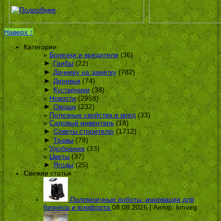
Наверх ↑
Категории
Болезни и вредители
(36)
►
Грибы
(22)
►
Дачнику на заметку
(782)
►
Деревья
(74)
►
Кустарники
(38)
Новости
(2958)
►
Овощи
(232)
Полезные свойства и вред
(33)
Садовый инвентарь
(18)
►
Советы строителю
(1712)
►
Травы
(78)
Удобрения
(33)
Цветы
(37)
►
Ягоды
(25)
Свежие статьи
Поломоечные роботы: инновации для
бизнеса и комфорта
08.08.2026 | Автор:
kmveg