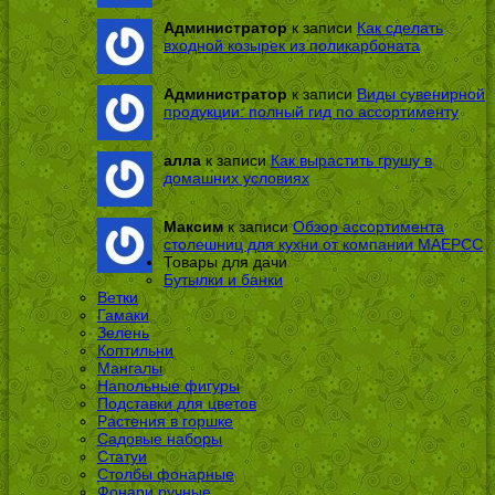
Администратор
к записи
Как сделать
входной козырек из поликарбоната
Администратор
к записи
Виды сувенирной
продукции: полный гид по ассортименту
алла
к записи
Как вырастить грушу в
домашних условиях
Максим
к записи
Обзор ассортимента
столешниц для кухни от компании МАЕРСС
Товары для дачи
Бутылки и банки
Ветки
Гамаки
Зелень
Коптильни
Мангалы
Напольные фигуры
Подставки для цветов
Растения в горшке
Садовые наборы
Статуи
Столбы фонарные
Фонари ручные