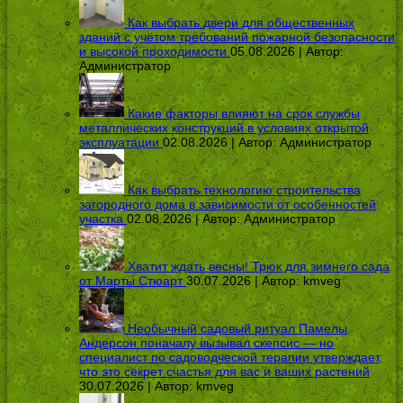
Как выбрать двери для общественных
зданий с учётом требований пожарной безопасности
и высокой проходимости
05.08.2026 | Автор:
Администратор
Какие факторы влияют на срок службы
металлических конструкций в условиях открытой
эксплуатации
02.08.2026 | Автор:
Администратор
Как выбрать технологию строительства
загородного дома в зависимости от особенностей
участка
02.08.2026 | Автор:
Администратор
Хватит ждать весны! Трюк для зимнего сада
от Марты Стюарт
30.07.2026 | Автор:
kmveg
Необычный садовый ритуал Памелы
Андерсон поначалу вызывал скепсис — но
специалист по садоводческой терапии утверждает,
что это секрет счастья для вас и ваших растений
30.07.2026 | Автор:
kmveg