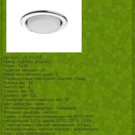
Артикул - LS_212114,
Бренд - Lightstar (Италия),
Серия - Tablet,
Гарантия, месяцев - 24,
Время изготовления, дней - 1,
Рекомендуемые помещения - Ванная, Улица,
Высота, мм - 43,
Выступ, мм - 3,
Глубина, мм - 40,
Диаметр, мм - 110,
Размер врезного отверстия, мм - 90,
Цвет арматуры - хром,
Тип поверхности арматуры - глянцевый,
Материал арматуры - металл,
Лампы - компактная люминесцентная (КЛЛ) ИЛИ
светодиодная (LED), цоколь GX53; 220 В; 13 Вт, ,
Сопоставление с лампой накаливания - в 5 раз,
Тип колбы лампы - круглая плоская с рефлектором,
Класс электробезопасности - I,