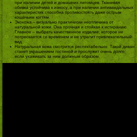
при наличии детей и домашних питомцев. Тканевая
обивка устойчива к износу, а при наличии антивандальных
характеристик способна противостоять даже острым
кошачьим когтям.
Экокожа – визуально практически неотличима от
натуральной кожи. Она прочная и стойкая к истиранию.
Главное – выбрать качественное изделие, которое не
потрескается со временем и не утратит привлекательный
вид.
Натуральная кожа смотрится респектабельно. Такой диван
станет украшением гостиной и прослужит очень долго,
если ухаживать за ним должным образом.