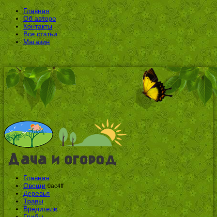
Главная
Об авторе
Контакты
Все статьи
Магазин
Главная
Овощи
0ac4ff
Деревья
Травы
Вредители
Грибы