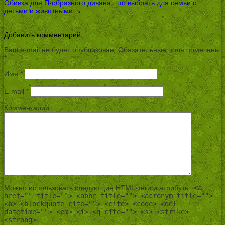
Обивка для П-образного дивана: что выбрать для семьи с
детьми и животными
→
Добавить комментарий
Ваш e-mail не будет опубликован.
Обязательные поля помечены
*
Имя
*
E-mail
*
Комментарий
Можно использовать следующие
HTML
-теги и атрибуты:
<a
href="" title=""> <abbr title=""> <acronym title="">
<b> <blockquote cite=""> <cite> <code> <del
datetime=""> <em> <i> <q cite=""> <s> <strike>
<strong>