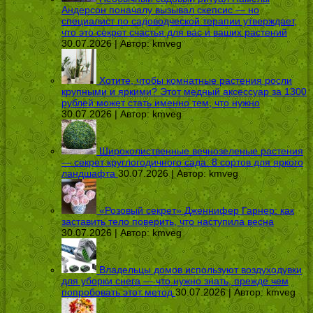
Андерсон поначалу вызывал скепсис — но
специалист по садоводческой терапии утверждает,
что это секрет счастья для вас и ваших растений
30.07.2026 | Автор:
kmveg
Хотите, чтобы комнатные растения росли
крупными и яркими? Этот медный аксессуар за 1300
рублей может стать именно тем, что нужно
30.07.2026 | Автор:
kmveg
Широколиственные вечнозеленые растения
— секрет круглогодичного сада: 8 сортов для яркого
ландшафта
30.07.2026 | Автор:
kmveg
«Розовый секрет» Дженнифер Гарнер: как
заставить тело поверить, что наступила весна
30.07.2026 | Автор:
kmveg
Владельцы домов используют воздуходувки
для уборки снега — что нужно знать, прежде чем
попробовать этот метод
30.07.2026 | Автор:
kmveg