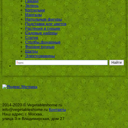
Гамаки
Зелень
Коптильни
Мангалы
Напольные фигуры
Подставки для цветов
Растения в горшке
Садовые наборы
Статуи
Столбы фонарные
Фонари ручные
Шатры
Электрокамины
2014-2020 © Vegetableshome.ru
info@vegetableshome.ru
Контакты
Наш адрес: г. Москва,
улица 3-я Владимирская, дом 27