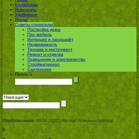
Кустарники
Инвентарь
Удобрения
Ягоды
Советы строителю
Постройка дома
Про мебель
Интерьер и ландшафт
Недвижимость
Техника и инструмент
Ремонт и отделка
Освещение и электричество
Стройматериал
Сантехника
Поиск →
Опубликовано
08.04.2022 |
Автор: Администратор
0