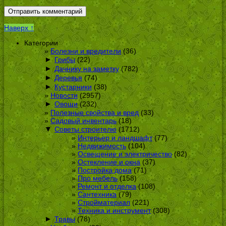
Наверх ↑
Категории
Болезни и вредители
(36)
►
Грибы
(22)
►
Дачнику на заметку
(782)
►
Деревья
(74)
►
Кустарники
(38)
Новости
(2957)
►
Овощи
(232)
Полезные свойства и вред
(33)
Садовый инвентарь
(18)
▼
Советы строителю
(1712)
Интерьер и ландшафт
(77)
Недвижимость
(104)
Освещение и электричество
(82)
Остекление и окна
(37)
Постройка дома
(71)
Про мебель
(158)
Ремонт и отделка
(108)
Сантехника
(79)
Стройматериал
(221)
Техника и инструмент
(308)
►
Травы
(78)