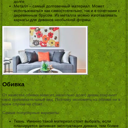
долго.
Металл – самый долговечный материал. Может
использоваться как самостоятельно, так и в сочетании с
деревянным брусом. Из металла можно изготавливать
каркасы для диванов необычной формы.
Обивка
От качества обивки зависит, насколько долго диван сохранит
свой привлекательный вид. Поэтому экономить на обивке ни в
коем случае не стоит.
Самые популярные варианты:
Ткань. Именно такой материал стоит выбрать, если
планируется активная эксплуатация дивана, тем более