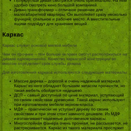
Полукруглый диван смотрится очень оригинально. На нем
удобно смотреть кино большой компанией.
Диван-трансформер – отличное решение для
малогабаритной квартиры. Он выполняет сразу несколько
функций: спальное и рабочее место. А вместительные
ящики подойдут для хранения вещей.
Каркас
Каркас служит основой мягкой мебели.
Чем он прочнее – тем больше человек смогут расположиться на
диване одновременно. Качество каркасной конструкции во
многом определяет срок службы дивана.
Для изготовления каркаса используются следующие материалы:
Массив дерева – дорогой и очень надежный материал.
Каркас из него обладает большим запасом прочности, но
такая мебель обойдется недешево.
ДСП – самый доступный по цене материал, уступающий
по своим свойствам древесине. Такой каркас используют
при изготовлении мебели эконом-класса.
МДФ – практически не уступает дереву по своим
свойствам и при этом стоит намного дешевле. Из МДФ
изготавливают надежные долговечные каркасы.
Многослойная фанера очень прочная, не рассыхается, не
растрескивается. Каркас из такого материала прослужит