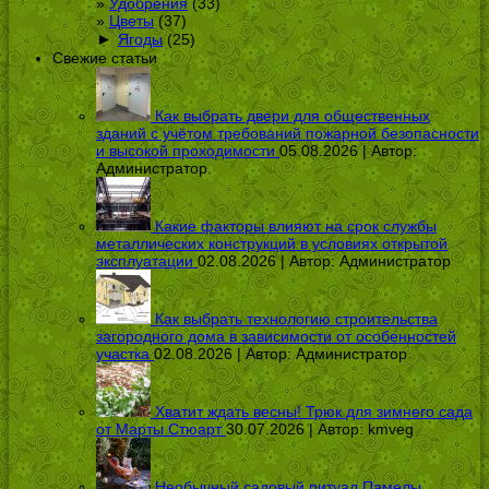
Удобрения
(33)
Цветы
(37)
►
Ягоды
(25)
Свежие статьи
Как выбрать двери для общественных
зданий с учётом требований пожарной безопасности
и высокой проходимости
05.08.2026 | Автор:
Администратор
Какие факторы влияют на срок службы
металлических конструкций в условиях открытой
эксплуатации
02.08.2026 | Автор:
Администратор
Как выбрать технологию строительства
загородного дома в зависимости от особенностей
участка
02.08.2026 | Автор:
Администратор
Хватит ждать весны! Трюк для зимнего сада
от Марты Стюарт
30.07.2026 | Автор:
kmveg
Необычный садовый ритуал Памелы