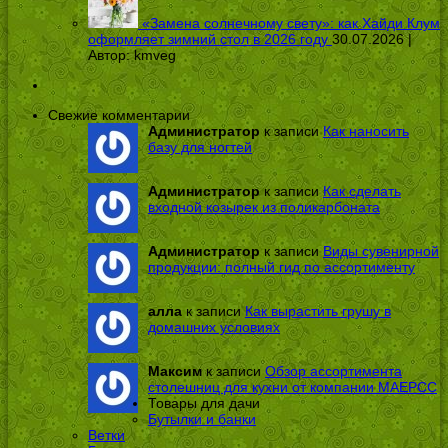
«Замена солнечному свету»: как Хайди Клум
оформляет зимний стол в 2026 году
30.07.2026 |
Автор:
kmveg
Свежие комментарии
Администратор
к записи
Как наносить
базу для ногтей
Администратор
к записи
Как сделать
входной козырек из поликарбоната
Администратор
к записи
Виды сувенирной
продукции: полный гид по ассортименту
алла
к записи
Как вырастить грушу в
домашних условиях
Максим
к записи
Обзор ассортимента
столешниц для кухни от компании МАЕРСС
Товары для дачи
Бутылки и банки
Ветки