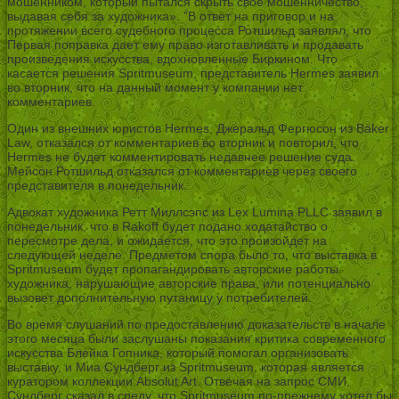
мошенником, который пытался скрыть свое мошенничество,
выдавая себя за художника». ”В ответ на приговор и на
протяжении всего судебного процесса Ротшильд заявлял, что
Первая поправка дает ему право изготавливать и продавать
произведения искусства, вдохновленные Биркином. Что
касается решения Spritmuseum, представитель Hermes заявил
во вторник, что на данный момент у компании нет
комментариев.
Один из внешних юристов Hermes, Джеральд Фергюсон из Baker
Law, отказался от комментариев во вторник и повторил, что
Hermes не будет комментировать недавнее решение суда.
Мейсон Ротшильд отказался от комментариев через своего
представителя в понедельник.
Адвокат художника Ретт Миллсэпс из Lex Lumina PLLC заявил в
понедельник, что в Rakoff будет подано ходатайство о
пересмотре дела, и ожидается, что это произойдет на
следующей неделе. Предметом спора было то, что выставка в
Spritmuseum будет пропагандировать авторские работы
художника, нарушающие авторские права, или потенциально
вызовет дополнительную путаницу у потребителей.
Во время слушаний по предоставлению доказательств в начале
этого месяца были заслушаны показания критика современного
искусства Блейка Гопника, который помогал организовать
выставку, и Миа Сундберг из Spritmuseum, которая является
куратором коллекции Absolut Art. Отвечая на запрос СМИ,
Сундберг сказал в среду, что Spritmuseum по-прежнему хотел бы