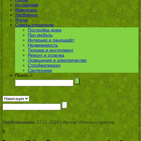
Кустарники
Инвентарь
Удобрения
Ягоды
Советы строителю
Постройка дома
Про мебель
Интерьер и ландшафт
Недвижимость
Техника и инструмент
Ремонт и отделка
Освещение и электричество
Стройматериал
Сантехника
Поиск →
Опубликовано
17.11.2024 |
Автор: Администратор
0