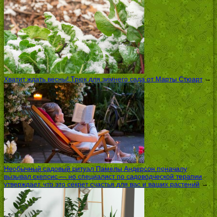
Хватит ждать весны! Трюк для зимнего сада от Марты Стюарт
→
Необычный садовый ритуал Памелы Андерсон поначалу
вызывал скепсис — но специалист по садоводческой терапии
утверждает, что это секрет счастья для вас и ваших растений
→