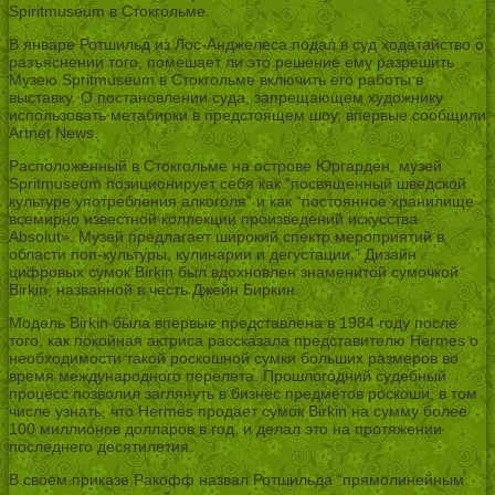
Spiritmuseum в Стокгольме.
В январе Ротшильд из Лос-Анджелеса подал в суд ходатайство о
разъяснении того, помешает ли это решение ему разрешить
Музею Spritmuseum в Стокгольме включить его работы в
выставку. О постановлении суда, запрещающем художнику
использовать метабирки в предстоящем шоу, впервые сообщили
Artnet News.
Расположенный в Стокгольме на острове Юргарден, музей
Spritmuseum позиционирует себя как “посвященный шведской
культуре употребления алкоголя” и как “постоянное хранилище
всемирно известной коллекции произведений искусства
Absolut». Музей предлагает широкий спектр мероприятий в
области поп-культуры, кулинарии и дегустации.” Дизайн
цифровых сумок Birkin был вдохновлен знаменитой сумочкой
Birkin, названной в честь Джейн Биркин.
Модель Birkin была впервые представлена в 1984 году после
того, как покойная актриса рассказала представителю Hermes о
необходимости такой роскошной сумки больших размеров во
время международного перелета. Прошлогодний судебный
процесс позволил заглянуть в бизнес предметов роскоши, в том
числе узнать, что Hermes продает сумок Birkin на сумму более
100 миллионов долларов в год, и делал это на протяжении
последнего десятилетия.
В своем приказе Ракофф назвал Ротшильда “прямолинейным