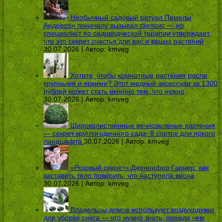
Необычный садовый ритуал Памелы
Андерсон поначалу вызывал скепсис — но
специалист по садоводческой терапии утверждает,
что это секрет счастья для вас и ваших растений
30.07.2026 | Автор:
kmveg
Хотите, чтобы комнатные растения росли
крупными и яркими? Этот медный аксессуар за 1300
рублей может стать именно тем, что нужно
30.07.2026 | Автор:
kmveg
Широколиственные вечнозеленые растения
— секрет круглогодичного сада: 8 сортов для яркого
ландшафта
30.07.2026 | Автор:
kmveg
«Розовый секрет» Дженнифер Гарнер: как
заставить тело поверить, что наступила весна
30.07.2026 | Автор:
kmveg
Владельцы домов используют воздуходувки
для уборки снега — что нужно знать, прежде чем