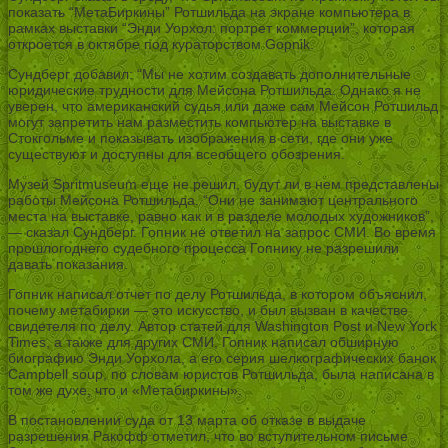
показать “МетаБиркины” Ротшильда на экране компьютера в
рамках выставки “Энди Уорхол: портрет коммерции”, которая
откроется в октябре под кураторством Gopnik.
Сундберг добавил: “Мы не хотим создавать дополнительные
юридические трудности для Мейсона Ротшильда. Однако я не
уверен, что американский судья или даже сам Мейсон Ротшильд
могут запретить нам разместить компьютер на выставке в
Стокгольме и показывать изображения в сети, где они уже
существуют и доступны для всеобщего обозрения.
Музей Spritmuseum еще не решил, будут ли в нем представлены
работы Мейсона Ротшильда. “Они не занимают центрального
места на выставке, равно как и в разделе молодых художников”,
— сказал Сундберг. Гопник не ответил на запрос СМИ. Во время
прошлогоднего судебного процесса Гопнику не разрешили
давать показания.
Гопник написал отчет по делу Ротшильда, в котором объяснил,
почему метабирки — это искусство, и был вызван в качестве
свидетеля по делу. Автор статей для Washington Post и New York
Times, а также для других СМИ, Гопник написал обширную
биографию Энди Уорхола, а его серия шелкографических банок
Campbell soup, по словам юристов Ротшильда, была написана в
том же духе, что и «Метабиркины».
В постановлении суда от 13 марта об отказе в выдаче
разрешения Ракофф отметил, что во вступительном письме