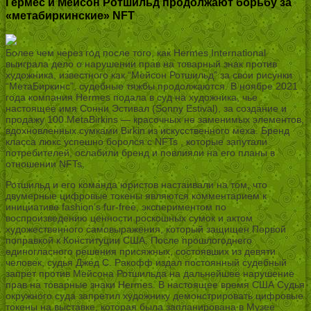
Гермес и Мейсон Ротшильд продолжают борьбу за
«метабиркинские» NFT
Более чем через год после того, как Hermes International
выиграла дело о нарушении прав на товарный знак против
художника, известного как “Мейсон Ротшильд” за свои рисунки
“МетаБиркинс”, судебные тяжбы продолжаются. В ноябре 2021
года компания Hermes подала в суд на художника, чье
настоящее имя Сонни Эстивал (Sonny Estival), за создание и
продажу 100 MetaBirkins — красочных не заменимых элементов,
вдохновленных сумками Birkin из искусственного меха. Бренд
класса люкс успешно боролся с NFTs , которые запутали
потребителей, ослабили бренд и повлияли на его планы в
отношении NFTs.
Ротшильд и его команда юристов настаивали на том, что
двумерные цифровые токены являются комментарием к
инициативе fashion’s fur-free, экспериментом по
воспроизведению ценности роскошных сумок и актом
художественного самовыражения, который защищен Первой
поправкой к Конституции США. После прошлогоднего
единогласного решения присяжных, состоявших из девяти
человек, судья Джед С. Ракофф издал постоянный судебный
запрет против Мейсона Ротшильда на дальнейшее нарушение
прав на товарные знаки Hermes. В настоящее время США Судья
окружного суда запретил художнику демонстрировать цифровые
токены на выставке, которая была запланирована в Музее