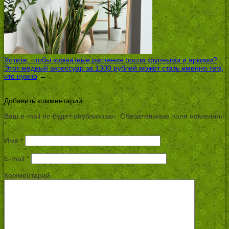
Хотите, чтобы комнатные растения росли крупными и яркими?
Этот медный аксессуар за 1300 рублей может стать именно тем,
что нужно
→
Добавить комментарий
Ваш e-mail не будет опубликован.
Обязательные поля помечены
*
Имя
*
E-mail
*
Комментарий