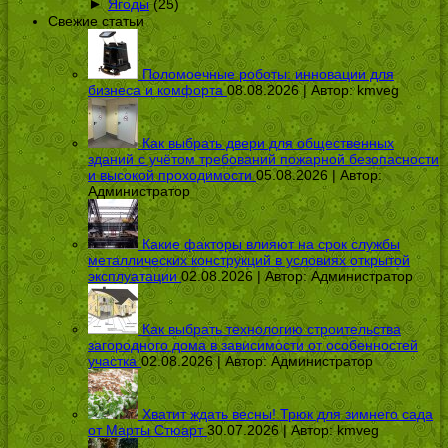
►
Ягоды
(25)
Свежие статьи
Поломоечные роботы: инновации для
бизнеса и комфорта
08.08.2026 | Автор:
kmveg
Как выбрать двери для общественных
зданий с учётом требований пожарной безопасности
и высокой проходимости
05.08.2026 | Автор:
Администратор
Какие факторы влияют на срок службы
металлических конструкций в условиях открытой
эксплуатации
02.08.2026 | Автор:
Администратор
Как выбрать технологию строительства
загородного дома в зависимости от особенностей
участка
02.08.2026 | Автор:
Администратор
Хватит ждать весны! Трюк для зимнего сада
от Марты Стюарт
30.07.2026 | Автор:
kmveg