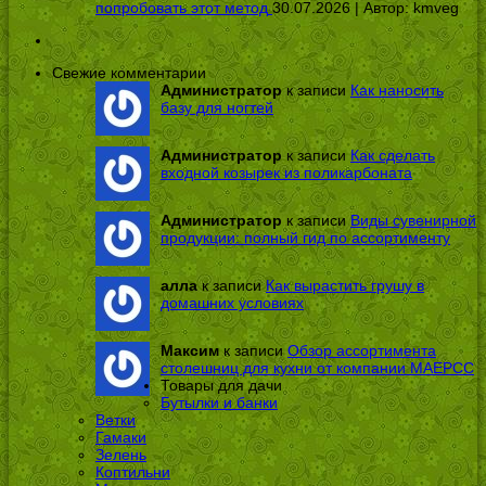
попробовать этот метод
30.07.2026 | Автор:
kmveg
Свежие комментарии
Администратор
к записи
Как наносить
базу для ногтей
Администратор
к записи
Как сделать
входной козырек из поликарбоната
Администратор
к записи
Виды сувенирной
продукции: полный гид по ассортименту
алла
к записи
Как вырастить грушу в
домашних условиях
Максим
к записи
Обзор ассортимента
столешниц для кухни от компании МАЕРСС
Товары для дачи
Бутылки и банки
Ветки
Гамаки
Зелень
Коптильни