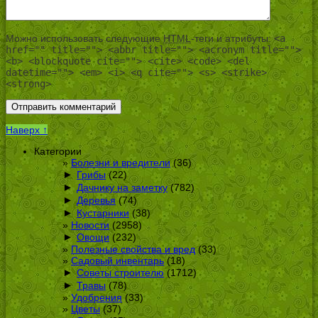
Можно использовать следующие
HTML
-теги и атрибуты:
<a
href="" title=""> <abbr title=""> <acronym title="">
<b> <blockquote cite=""> <cite> <code> <del
datetime=""> <em> <i> <q cite=""> <s> <strike>
<strong>
Наверх ↑
Категории
Болезни и вредители
(36)
►
Грибы
(22)
►
Дачнику на заметку
(782)
►
Деревья
(74)
►
Кустарники
(38)
Новости
(2958)
►
Овощи
(232)
Полезные свойства и вред
(33)
Садовый инвентарь
(18)
►
Советы строителю
(1712)
►
Травы
(78)
Удобрения
(33)
Цветы
(37)