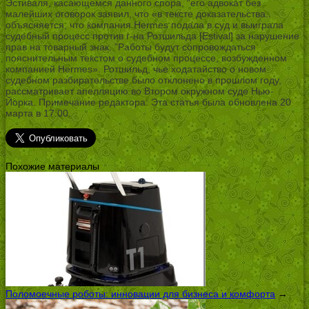
Эстиваля, касающемся данного спора, “его адвокат без
малейших оговорок заявил, что «в тексте доказательства..
объясняется, что компания Hermes подала в суд и выиграла
судебный процесс против г-на Ротшильда [Estival] за нарушение
прав на товарный знак. ”Работы будут сопровождаться
пояснительным текстом о судебном процессе, возбужденном
компанией Hermes». Ротшильд, чье ходатайство о новом
судебном разбирательстве было отклонено в прошлом году,
рассматривает апелляцию во Втором окружном суде Нью-
Йорка. Примечание редактора: Эта статья была обновлена 20
марта в 17:00.
Похожие материалы
Поломоечные роботы: инновации для бизнеса и комфорта
→