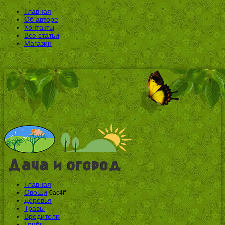
Главная
Об авторе
Контакты
Все статьи
Магазин
Главная
Овощи
0ac4ff
Деревья
Травы
Вредители
Грибы