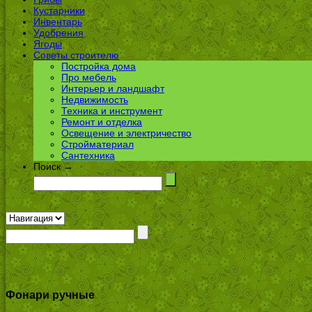
Кустарники
Инвентарь
Удобрения
Ягоды
Советы строителю
Постройка дома
Про мебель
Интерьер и ландшафт
Недвижимость
Техника и инструмент
Ремонт и отделка
Освещение и электричество
Стройматериал
Сантехника
Поиск →
Фонари ручные