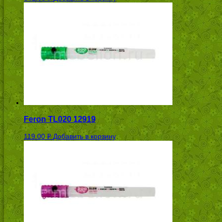
УБ.
Feron TL020 12919
119.00
Добавить в корзину
Р
УБ.