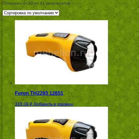
Показано 1–10 из 41 результатов
Feron TH2293 12651
319.00
Добавить в корзину
Р
УБ.