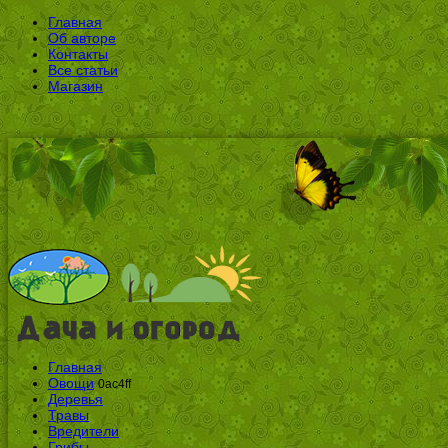
Главная
Об авторе
Контакты
Все статьи
Магазин
Главная
Овощи
0ac4ff
Деревья
Травы
Вредители
Грибы