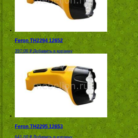
Feron TH2294 12652
397.00
Добавить в корзину
Р
УБ.
Feron TH2295 12653
641.00
Добавить в корзину
Р