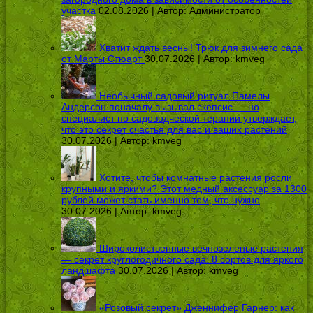
участка
02.08.2026 | Автор:
Администратор
Хватит ждать весны! Трюк для зимнего сада
от Марты Стюарт
30.07.2026 | Автор:
kmveg
Необычный садовый ритуал Памелы
Андерсон поначалу вызывал скепсис — но
специалист по садоводческой терапии утверждает,
что это секрет счастья для вас и ваших растений
30.07.2026 | Автор:
kmveg
Хотите, чтобы комнатные растения росли
крупными и яркими? Этот медный аксессуар за 1300
рублей может стать именно тем, что нужно
30.07.2026 | Автор:
kmveg
Широколиственные вечнозеленые растения
— секрет круглогодичного сада: 8 сортов для яркого
ландшафта
30.07.2026 | Автор:
kmveg
«Розовый секрет» Дженнифер Гарнер: как