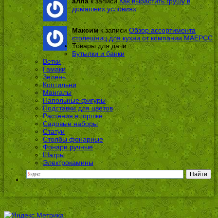
алла
к записи
Как вырастить грушу в
домашних условиях
Максим
к записи
Обзор ассортимента
столешниц для кухни от компании МАЕРСС
Товары для дачи
Бутылки и банки
Ветки
Гамаки
Зелень
Коптильни
Мангалы
Напольные фигуры
Подставки для цветов
Растения в горшке
Садовые наборы
Статуи
Столбы фонарные
Фонари ручные
Шатры
Электрокамины