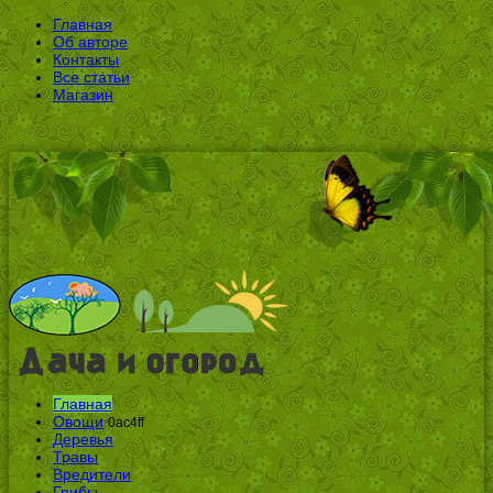
Главная
Об авторе
Контакты
Все статьи
Магазин
Главная
Овощи
0ac4ff
Деревья
Травы
Вредители
Грибы