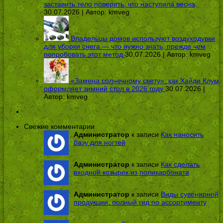
заставить тело поверить, что наступила весна
30.07.2026 | Автор:
kmveg
Владельцы домов используют воздуходувки
для уборки снега — что нужно знать, прежде чем
попробовать этот метод
30.07.2026 | Автор:
kmveg
«Замена солнечному свету»: как Хайди Клум
оформляет зимний стол в 2026 году
30.07.2026 |
Автор:
kmveg
Свежие комментарии
Администратор
к записи
Как наносить
базу для ногтей
Администратор
к записи
Как сделать
входной козырек из поликарбоната
Администратор
к записи
Виды сувенирной
продукции: полный гид по ассортименту