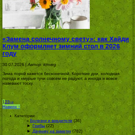
«Замена солнечному свету»: как Хайди
Клум оформляет зимний стол в 2026
году
30.07.2026 |
Автор: kmveg
Зима порой кажется бесконечной. Короткие дни, холодная
погода и хмурые тучи совсем не радуют, а иногда и вовсе
навевают тоску.
1
2
3
›
»
Наверх ↑
Категории
Болезни и вредители
(36)
►
Грибы
(22)
►
Дачнику на заметку
(782)