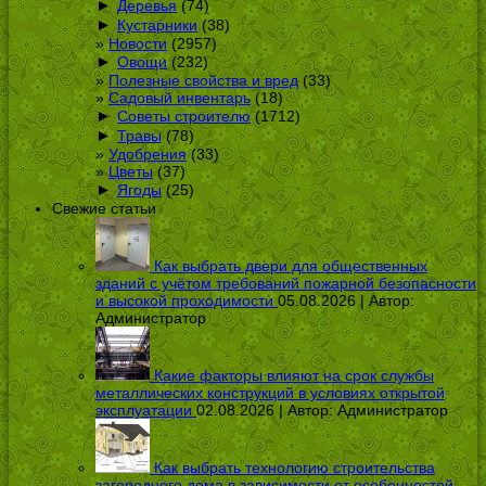
►
Деревья
(74)
►
Кустарники
(38)
Новости
(2957)
►
Овощи
(232)
Полезные свойства и вред
(33)
Садовый инвентарь
(18)
►
Советы строителю
(1712)
►
Травы
(78)
Удобрения
(33)
Цветы
(37)
►
Ягоды
(25)
Свежие статьи
Как выбрать двери для общественных
зданий с учётом требований пожарной безопасности
и высокой проходимости
05.08.2026 | Автор:
Администратор
Какие факторы влияют на срок службы
металлических конструкций в условиях открытой
эксплуатации
02.08.2026 | Автор:
Администратор
Как выбрать технологию строительства
загородного дома в зависимости от особенностей