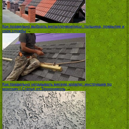
Как правильно выбрать металлочерепицу: толщина, покрытие и
срок службы
→
Как правильно укладывать мягкую кровлю: инструкция по
монтажу | Статья от Технониколь
→