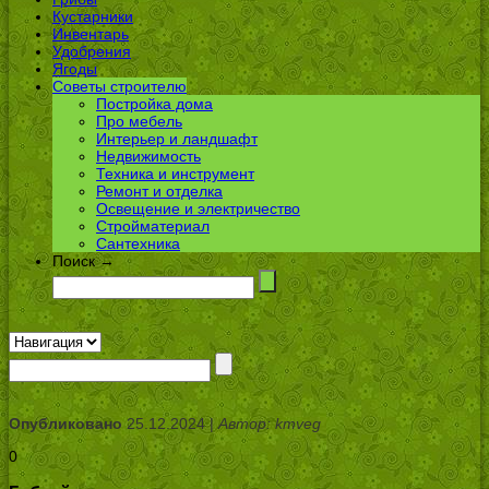
Кустарники
Инвентарь
Удобрения
Ягоды
Советы строителю
Постройка дома
Про мебель
Интерьер и ландшафт
Недвижимость
Техника и инструмент
Ремонт и отделка
Освещение и электричество
Стройматериал
Сантехника
Поиск →
Опубликовано
25.12.2024 |
Автор: kmveg
0