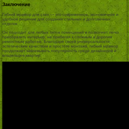
Заключение
Гибкий мрамор для стен — это современное, экономичное и
удобное решение для создания стильных и долговечных
отделок.
Он подходит для любых типов помещений и позволяет легко
преобразить интерьер, не прибегая к сложным и дорогим
ремонтным работам. Благодаря своей универсальности,
эстетическим качествам и простоте монтажа, гибкий мрамор
продолжает завоевывать популярность среди дизайнеров и
владельцев квартир.