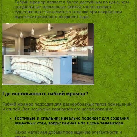
Гибкий мрамор является более доступным по цене, чем
натуральные мраморные плитки, что позволяет
существенно сэкономить на отделке при сохранении
высококачественного внешнего вида.
Где использовать гибкий мрамор?
Гибкий мрамор подходит для разнообразных типов помещений
и стилей. Вот несколько вариантов его использования:
Гостиные и спальни
: идеально подойдет для создания
акцентных стен, вокруг камина или в зоне телевизора.
Такой материал добавит помещению элегантности и