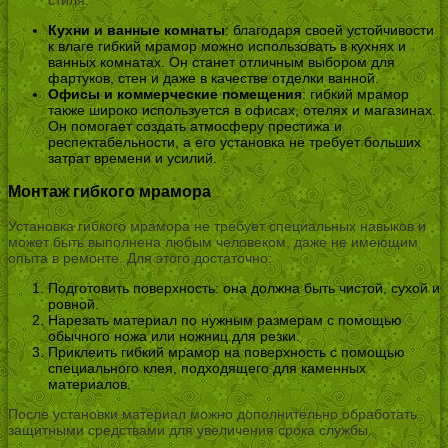
стиля.
Кухни и ванные комнаты
: благодаря своей устойчивости
к влаге гибкий мрамор можно использовать в кухнях и
ванных комнатах. Он станет отличным выбором для
фартуков, стен и даже в качестве отделки ванной.
Офисы и коммерческие помещения
: гибкий мрамор
также широко используется в офисах, отелях и магазинах.
Он помогает создать атмосферу престижа и
респектабельности, а его установка не требует больших
затрат времени и усилий.
Монтаж гибкого мрамора
Установка гибкого мрамора не требует специальных навыков и
может быть выполнена любым человеком, даже не имеющим
опыта в ремонте. Для этого достаточно:
Подготовить поверхность: она должна быть чистой, сухой и
ровной.
Нарезать материал по нужным размерам с помощью
обычного ножа или ножниц для резки.
Приклеить гибкий мрамор на поверхность с помощью
специального клея, подходящего для каменных
материалов.
После установки материал можно дополнительно обработать
защитными средствами для увеличения срока службы.