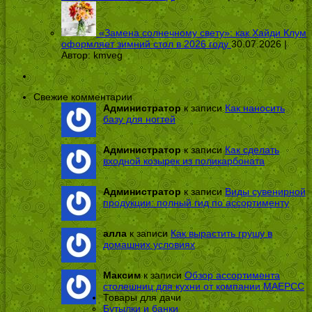
«Замена солнечному свету»: как Хайди Клум
оформляет зимний стол в 2026 году
30.07.2026 |
Автор:
kmveg
Свежие комментарии
Администратор
к записи
Как наносить
базу для ногтей
Администратор
к записи
Как сделать
входной козырек из поликарбоната
Администратор
к записи
Виды сувенирной
продукции: полный гид по ассортименту
алла
к записи
Как вырастить грушу в
домашних условиях
Максим
к записи
Обзор ассортимента
столешниц для кухни от компании МАЕРСС
Товары для дачи
Бутылки и банки