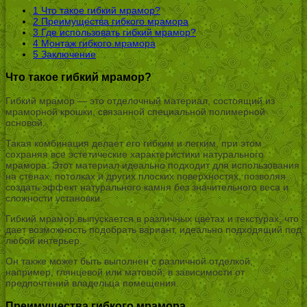
1
Что такое гибкий мрамор?
2
Преимущества гибкого мрамора
3
Где использовать гибкий мрамор?
4
Монтаж гибкого мрамора
5
Заключение
Что такое гибкий мрамор?
Гибкий мрамор — это отделочный материал, состоящий из
мраморной крошки, связанной специальной полимерной
основой.
Такая комбинация делает его гибким и легким, при этом
сохраняя все эстетические характеристики натурального
мрамора. Этот материал идеально подходит для использования
на стенах, потолках и других плоских поверхностях, позволяя
создать эффект натурального камня без значительного веса и
сложности установки.
Гибкий мрамор выпускается в различных цветах и текстурах, что
дает возможность подобрать вариант, идеально подходящий под
любой интерьер.
Он также может быть выполнен с различной отделкой,
например, глянцевой или матовой, в зависимости от
предпочтений владельца помещения.
Преимущества гибкого мрамора