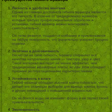
Легкость и удобство монтажа
Одним из главных достоинств гибкого мрамора является
его легкость. В отличие от традиционного мрамора,
который требует профессиональной обработки и
установки, гибкий мрамор можно монтировать
самостоятельно.
Он легко режется, поддается сгибанию и приклеивается
на любую поверхность, что значительно ускоряет процесс
отделки.
Эстетика и долговечность
Несмотря на свою гибкость, мрамор сохраняет все
качества натурального камня — текстуру, узор и цвет.
Такой материал выглядит не менее эффектно, чем
традиционные мраморные плиты, но при этом обладает
лучшими эксплуатационными характеристиками.
Устойчивость к влаге
Гибкий мрамор обладает высокой влагостойкостью, что
делает его отличным выбором для ванных комнат, кухонь
и других помещений с повышенной влажностью.
Он не боится воды, не изменяет форму и не теряет своей
привлекательности.
Экономичность