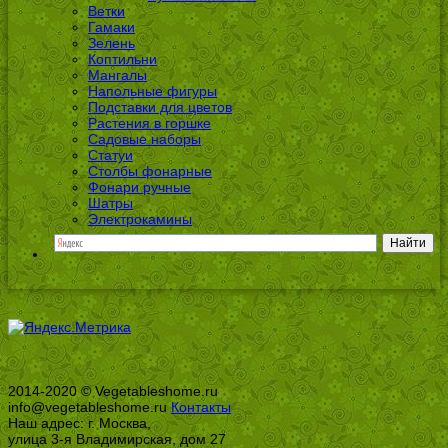
Ветки
Гамаки
Зелень
Коптильни
Мангалы
Напольные фигуры
Подставки для цветов
Растения в горшке
Садовые наборы
Статуи
Столбы фонарные
Фонари ручные
Шатры
Электрокамины
2014-2020 © Vegetableshome.ru
info@vegetableshome.ru
Контакты
Наш адрес: г. Москва,
улица 3-я Владимирская, дом 27