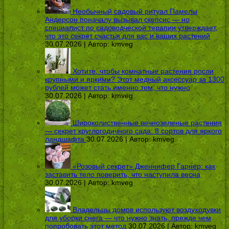
Необычный садовый ритуал Памелы
Андерсон поначалу вызывал скепсис — но
специалист по садоводческой терапии утверждает,
что это секрет счастья для вас и ваших растений
30.07.2026 | Автор:
kmveg
Хотите, чтобы комнатные растения росли
крупными и яркими? Этот медный аксессуар за 1300
рублей может стать именно тем, что нужно
30.07.2026 | Автор:
kmveg
Широколиственные вечнозеленые растения
— секрет круглогодичного сада: 8 сортов для яркого
ландшафта
30.07.2026 | Автор:
kmveg
«Розовый секрет» Дженнифер Гарнер: как
заставить тело поверить, что наступила весна
30.07.2026 | Автор:
kmveg
Владельцы домов используют воздуходувки
для уборки снега — что нужно знать, прежде чем
попробовать этот метод
30.07.2026 | Автор:
kmveg