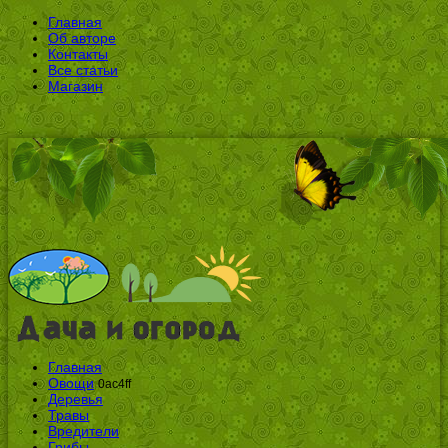
Главная
Об авторе
Контакты
Все статьи
Магазин
Главная
Овощи
0ac4ff
Деревья
Травы
Вредители
Грибы