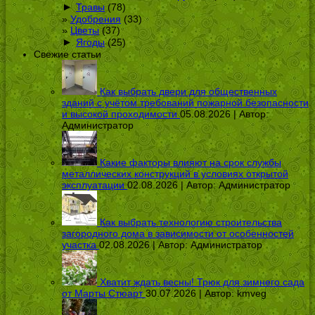
►
Травы
(78)
Удобрения
(33)
Цветы
(37)
►
Ягоды
(25)
Свежие статьи
Как выбрать двери для общественных
зданий с учётом требований пожарной безопасности
и высокой проходимости
05.08.2026 | Автор:
Администратор
Какие факторы влияют на срок службы
металлических конструкций в условиях открытой
эксплуатации
02.08.2026 | Автор:
Администратор
Как выбрать технологию строительства
загородного дома в зависимости от особенностей
участка
02.08.2026 | Автор:
Администратор
Хватит ждать весны! Трюк для зимнего сада
от Марты Стюарт
30.07.2026 | Автор:
kmveg