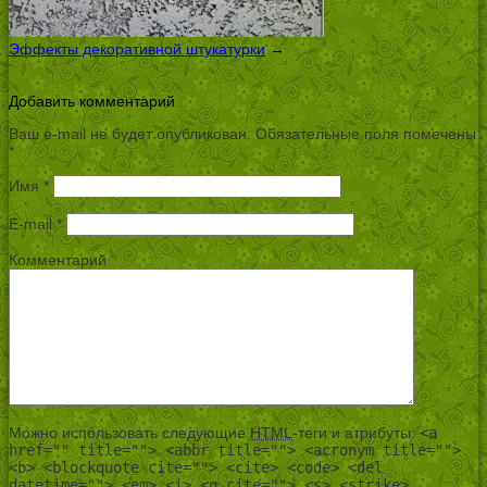
Эффекты декоративной штукатурки
→
Добавить комментарий
Ваш e-mail не будет опубликован.
Обязательные поля помечены
*
Имя
*
E-mail
*
Комментарий
Можно использовать следующие
HTML
-теги и атрибуты:
<a
href="" title=""> <abbr title=""> <acronym title="">
<b> <blockquote cite=""> <cite> <code> <del
datetime=""> <em> <i> <q cite=""> <s> <strike>