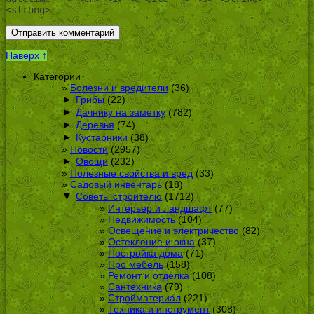
<strong>
Наверх ↑
Категории
Болезни и вредители
(36)
►
Грибы
(22)
►
Дачнику на заметку
(782)
►
Деревья
(74)
►
Кустарники
(38)
Новости
(2957)
►
Овощи
(232)
Полезные свойства и вред
(33)
Садовый инвентарь
(18)
▼
Советы строителю
(1712)
Интерьер и ландшафт
(77)
Недвижимость
(104)
Освещение и электричество
(82)
Остекление и окна
(37)
Постройка дома
(71)
Про мебель
(158)
Ремонт и отделка
(108)
Сантехника
(79)
Стройматериал
(221)
Техника и инструмент
(308)