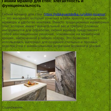
Гибкий мрамор для стен: элегантность и
функциональность
Гибкий мрамор для стен (
https://gibkayaotdelka.ru/gibkij-mramor
)
— это материал, который сочетает в себе красоту натурального
мрамора и удобство монтажа. Вместо традиционных мраморных
плит, которые имеют значительный вес и требуют сложных
инструментов для обработки, гибкий мрамор представляет
собой инновационное решение, основанное на мраморной
крошке, заключенной в гибкую основу. Это позволяет
использовать материал для создания стильных и прочных
отделок стен с минимальными затратами времени и усилий.
Содержание