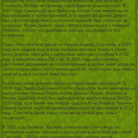
концертом, что стало поворотным моментом для музыки и
Coachella. Вскоре их примеру последовали знаменитости. В
2007 году Кэмерон Диаз и Джессика Альба были замечены на
выступлениях в толпе зрителей, в то время как Дэнни Девито
был сфотографирован с исполнительницей Эми Уайнхаус за
кулисами. Позже Девито также сфотографировался с певицей
Peaches, потому что фестиваль никогда не обходится без
сюрпризов.
Пэрис Хилтон стала одной из первых модниц Coachella, в 2007
году она надела косу в виде рыбьего хвоста и тунику в стиле
бохо, а затем перешла к цветочным коронам (голубым в 2012
году и классическим в 2014-м). В 2015 году она сменила
цветочные украшения на ослепительные кошачьи ушки, когда ее
сфотографировали прогуливающейся по территории фестиваля
рука об руку с сестрой Ники Хилтон.
Коачелла также документирует историю своих отношений. В
2009 году Джейк Джилленхол и Риз Уизерспун были замечены на
выступлении певицы Райло Кайли Дженни Льюис. Бейонсе и
Мария Шрайвер бок о бок наблюдали за выступлением Jay-Z в
2010 году, в то время как лучшая подруга Кэти Перри и Рианны
была в полной мере продемонстрирована на фестивале в 2012
году. Coachella также стала отправной точкой для новых
тенденций.
В 2012 году Ванесса Хадженс помогла запустить моду на
цветочные короны, которая с тех пор стала визитной карточкой
Coachella. 2010-е годы ознаменовались ростом числа