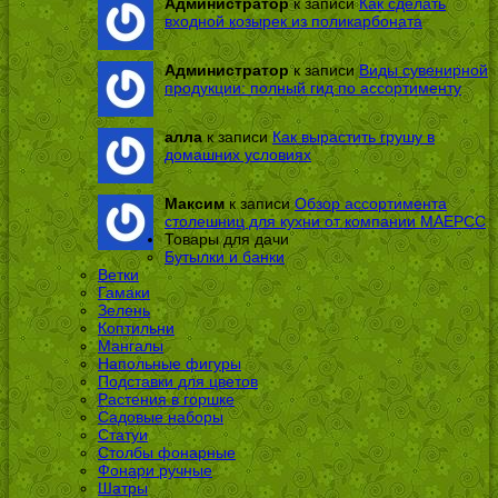
Администратор
к записи
Как сделать
входной козырек из поликарбоната
Администратор
к записи
Виды сувенирной
продукции: полный гид по ассортименту
алла
к записи
Как вырастить грушу в
домашних условиях
Максим
к записи
Обзор ассортимента
столешниц для кухни от компании МАЕРСС
Товары для дачи
Бутылки и банки
Ветки
Гамаки
Зелень
Коптильни
Мангалы
Напольные фигуры
Подставки для цветов
Растения в горшке
Садовые наборы
Статуи
Столбы фонарные
Фонари ручные
Шатры