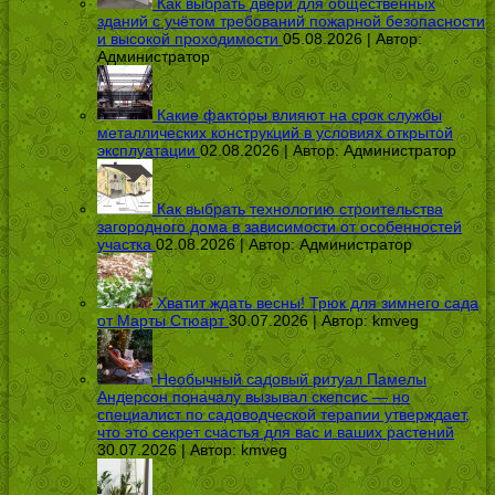
Как выбрать двери для общественных
зданий с учётом требований пожарной безопасности
и высокой проходимости
05.08.2026 | Автор:
Администратор
Какие факторы влияют на срок службы
металлических конструкций в условиях открытой
эксплуатации
02.08.2026 | Автор:
Администратор
Как выбрать технологию строительства
загородного дома в зависимости от особенностей
участка
02.08.2026 | Автор:
Администратор
Хватит ждать весны! Трюк для зимнего сада
от Марты Стюарт
30.07.2026 | Автор:
kmveg
Необычный садовый ритуал Памелы
Андерсон поначалу вызывал скепсис — но
специалист по садоводческой терапии утверждает,
что это секрет счастья для вас и ваших растений
30.07.2026 | Автор:
kmveg