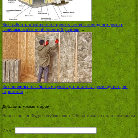
Как выбрать технологию строительства загородного дома в
зависимости от особенностей участка
→
Как правильно выбрать и купить утеплитель: руководство для
строителя
→
Добавить комментарий
Ваш e-mail не будет опубликован.
Обязательные поля помечены
*
Имя
*