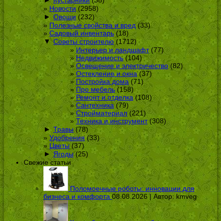
Новости
(2958)
►
Овощи
(232)
Полезные свойства и вред
(33)
Садовый инвентарь
(18)
▼
Советы строителю
(1712)
Интерьер и ландшафт
(77)
Недвижимость
(104)
Освещение и электричество
(82)
Остекление и окна
(37)
Постройка дома
(71)
Про мебель
(158)
Ремонт и отделка
(108)
Сантехника
(79)
Стройматериал
(221)
Техника и инструмент
(308)
►
Травы
(78)
Удобрения
(33)
Цветы
(37)
►
Ягоды
(25)
Свежие статьи
Поломоечные роботы: инновации для
бизнеса и комфорта
08.08.2026 | Автор:
kmveg