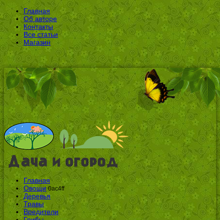
Главная
Об авторе
Контакты
Все статьи
Магазин
Главная
Овощи
0ac4ff
Деревья
Травы
Вредители
Грибы