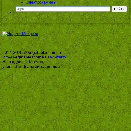
Электрокамины
2014-2020 © Vegetableshome.ru
info@vegetableshome.ru
Контакты
Наш адрес: г. Москва,
улица 3-я Владимирская, дом 27