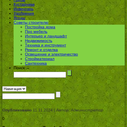
Кустарники
Инвентарь
Удобрения
Ягоды
Советы строителю
Постройка дома
Про мебель
Интерьер и ландшафт
Недвижимость
Техника и инструмент
Ремонт и отделка
Освещение и электричество
Стройматериал
Сантехника
Поиск →
Опубликовано
11.11.2024 |
Автор: Администратор
0