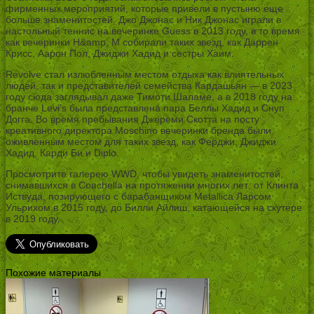
фирменных мероприятий, которые привели в пустыню еще
больше знаменитостей. Джо Джонас и Ник Джонас играли в
настольный теннис на вечеринке Guess в 2013 году, в то время
как вечеринки H&amp, M собирали таких звезд, как Даррен
Крисс, Аарон Пол, Джиджи Хадид и сестры Хаим.
Revolve стал излюбленным местом отдыха как влиятельных
людей, так и представителей семейства Кардашьян — в 2023
году сюда заглядывал даже Тимоти Шаламе, а в 2018 году на
бранче Levi’s была представлена пара Беллы Хадид и Снуп
Догга. Во время пребывания Джереми Скотта на посту
креативного директора Moschino вечеринки бренда были
оживленным местом для таких звезд, как Ферджи, Джиджи
Хадид, Карди Би и Diplo.
Просмотрите галерею WWD, чтобы увидеть знаменитостей,
снимавшихся в Coachella на протяжении многих лет: от Клинта
Иствуда, позирующего с барабанщиком Metallica Ларсом
Ульрихом в 2015 году, до Билли Айлиш, катающейся на скутере
в 2019 году.
Похожие материалы