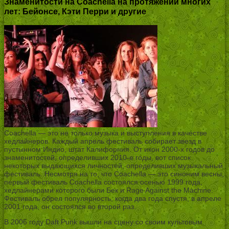
Знаменитости на Coachella на протяжении многих
лет: Бейонсе, Кэти Перри и другие
Coachella — это не только музыка и выступления в качестве
хедлайнеров. Каждый апрель фестиваль собирает звезд в
пустынном Индио, штат Калифорния. От икон 2000-х годов до
знаменитостей, определивших 2010-е годы, вот список
некоторых выдающихся личностей, определивших музыкальный
фестиваль. Несмотря на то, что Coachella — это синоним весны,
первый фестиваль Coachella состоялся осенью 1999 года,
хедлайнерами которого были Бек и Rage Against the Machine.
Фестиваль обрел популярность, когда два года спустя, в апреле
2001 года, он состоялся во второй раз.
В 2006 году Daft Punk вышли на сцену со своим культовым