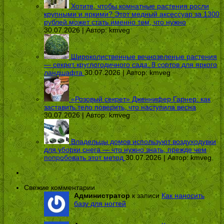
Хотите, чтобы комнатные растения росли
крупными и яркими? Этот медный аксессуар за 1300
рублей может стать именно тем, что нужно
30.07.2026 | Автор:
kmveg
Широколиственные вечнозеленые растения
— секрет круглогодичного сада: 8 сортов для яркого
ландшафта
30.07.2026 | Автор:
kmveg
«Розовый секрет» Дженнифер Гарнер: как
заставить тело поверить, что наступила весна
30.07.2026 | Автор:
kmveg
Владельцы домов используют воздуходувки
для уборки снега — что нужно знать, прежде чем
попробовать этот метод
30.07.2026 | Автор:
kmveg
Свежие комментарии
Администратор
к записи
Как наносить
базу для ногтей