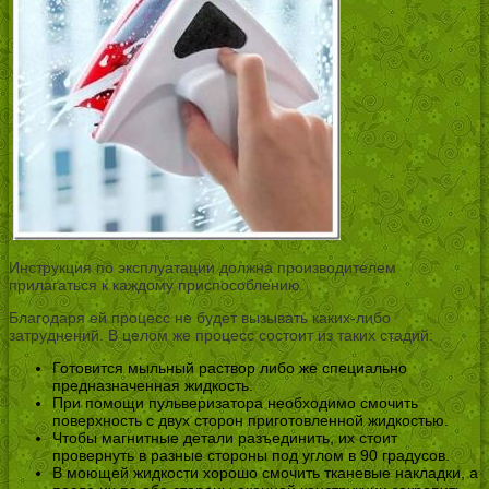
Инструкция по эксплуатации должна производителем
прилагаться к каждому приспособлению.
Благодаря ей процесс не будет вызывать каких-либо
затруднений. В целом же процесс состоит из таких стадий:
Готовится мыльный раствор либо же специально
предназначенная жидкость.
При помощи пульверизатора необходимо смочить
поверхность с двух сторон приготовленной жидкостью.
Чтобы магнитные детали разъединить, их стоит
провернуть в разные стороны под углом в 90 градусов.
В моющей жидкости хорошо смочить тканевые накладки, а