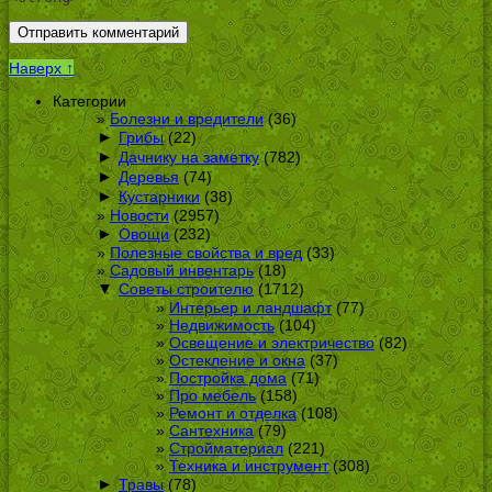
Наверх ↑
Категории
Болезни и вредители
(36)
►
Грибы
(22)
►
Дачнику на заметку
(782)
►
Деревья
(74)
►
Кустарники
(38)
Новости
(2957)
►
Овощи
(232)
Полезные свойства и вред
(33)
Садовый инвентарь
(18)
▼
Советы строителю
(1712)
Интерьер и ландшафт
(77)
Недвижимость
(104)
Освещение и электричество
(82)
Остекление и окна
(37)
Постройка дома
(71)
Про мебель
(158)
Ремонт и отделка
(108)
Сантехника
(79)
Стройматериал
(221)
Техника и инструмент
(308)
►
Травы
(78)