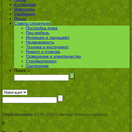
Кустарники
Инвентарь
Удобрения
Ягоды
Советы строителю
Постройка дома
Про мебель
Интерьер и ландшафт
Недвижимость
Техника и инструмент
Ремонт и отделка
Освещение и электричество
Стройматериал
Сантехника
Поиск →
Опубликовано
01.06.2021 |
Автор: Администратор
0