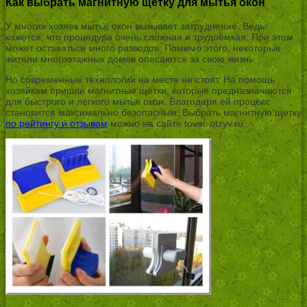
Как выбрать магнитную щетку для мытья окон
У многих хозяек мытьё окон вызывает затруднение. Ведь
кажется, что процедура очень сложная и трудоёмкая. При этом
может оставаться много разводов. Помимо этого, некоторые
жители многоэтажных домов опасаются за свою жизнь.
Но современные технологии на месте не стоят. На помощь
хозяйкам пришли магнитные щётки, которые предназначаются
для быстрого и лёгкого мытья окон. Благодаря ей процесс
становится максимально безопасным. Выбрать магнитную щетку
по рейтингу и отзывам
можно на сайте tovar-otzyv.ru.