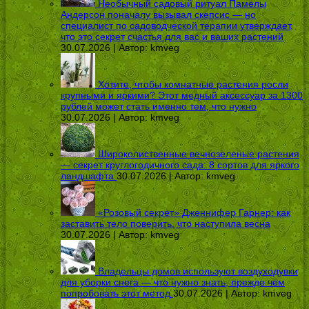
Необычный садовый ритуал Памелы
Андерсон поначалу вызывал скепсис — но
специалист по садоводческой терапии утверждает,
что это секрет счастья для вас и ваших растений
30.07.2026 | Автор:
kmveg
Хотите, чтобы комнатные растения росли
крупными и яркими? Этот медный аксессуар за 1300
рублей может стать именно тем, что нужно
30.07.2026 | Автор:
kmveg
Широколиственные вечнозеленые растения
— секрет круглогодичного сада: 8 сортов для яркого
ландшафта
30.07.2026 | Автор:
kmveg
«Розовый секрет» Дженнифер Гарнер: как
заставить тело поверить, что наступила весна
30.07.2026 | Автор:
kmveg
Владельцы домов используют воздуходувки
для уборки снега — что нужно знать, прежде чем
попробовать этот метод
30.07.2026 | Автор:
kmveg