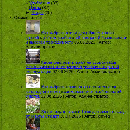
Удобрения
(33)
Цветы
(37)
►
Ягоды
(25)
Свежие статьи
Как выбрать двери для общественных
зданий с учётом требований пожарной безопасности
и высокой проходимости
05.08.2026 | Автор:
Администратор
Какие факторы влияют на срок службы
металлических конструкций в условиях открытой
эксплуатации
02.08.2026 | Автор:
Администратор
Как выбрать технологию строительства
загородного дома в зависимости от особенностей
участка
02.08.2026 | Автор:
Администратор
Хватит ждать весны! Трюк для зимнего сада
от Марты Стюарт
30.07.2026 | Автор:
kmveg