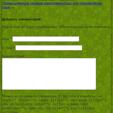
Промышленные газовые парогенераторы для производства
пара
→
Добавить комментарий
Ваш e-mail не будет опубликован.
Обязательные поля помечены
*
Имя
*
E-mail
*
Комментарий
Можно использовать следующие
HTML
-теги и атрибуты:
<a
href="" title=""> <abbr title=""> <acronym title="">
<b> <blockquote cite=""> <cite> <code> <del
datetime=""> <em> <i> <q cite=""> <s> <strike>
<strong>