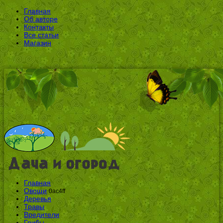
Главная
Об авторе
Контакты
Все статьи
Магазин
Главная
Овощи
0ac4ff
Деревья
Травы
Вредители
Грибы