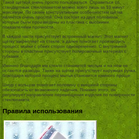
Такой щёткой очень просто пользоваться. Справиться со
стандартным стеклопакетом можно всего лишь за 10 минут
максимум. По своим конструктивным особенностям щётка
является очень простой. Она состоит из двух половинок,
которые были произведены из пластика с высокими
показателями прочности.
В каждой части присутствует встроенный магнит. Этот магнит
щётку закрепляет на стекле, а далее помогает производить
процесс мойки с обеих сторон одновременно. С внутренней
стороны в пластине присутствует полировочный материал с
губками.
Именно благодаря им стекло становится чистым и на нём не
остаются разводы. Также на щётке присутствует наружная ручка,
благодаря которой процесс мытья становится намного проще.
Шнур с кольцом помогает половину с внешней стороны
обезопасить от возможного падения. Помимо этого, он
регулирует направление перемещения изделия по поверхности
стеклопакета.
Правила использования