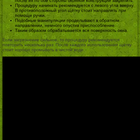
после их по обе стороны оконной конструкции закрепить.
Процедуру начинать рекомендуется с левого угла вверху.
В противоположный угол щётку стоит направлять при
помощи ручки.
Подобные манипуляции проделывают в обратном
направлении, немного опустив приспособление.
Таким образом обрабатывается вся поверхность окна.
Если загрязнение сильное, то процедуру рекомендуется
повторить несколько раз. После каждого использования щётку
стоит хорошо промывать в чистой воде.