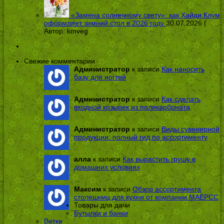
«Замена солнечному свету»: как Хайди Клум
оформляет зимний стол в 2026 году
30.07.2026 |
Автор:
kmveg
Свежие комментарии
Администратор
к записи
Как наносить
базу для ногтей
Администратор
к записи
Как сделать
входной козырек из поликарбоната
Администратор
к записи
Виды сувенирной
продукции: полный гид по ассортименту
алла
к записи
Как вырастить грушу в
домашних условиях
Максим
к записи
Обзор ассортимента
столешниц для кухни от компании МАЕРСС
Товары для дачи
Бутылки и банки
Ветки