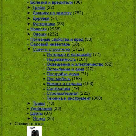
Болезни и вредители
(36)
►
Грибы
(22)
►
Дачнику на заметку
(782)
►
Деревья
(74)
►
Кустарники
(38)
Новости
(2958)
►
Овощи
(232)
Полезные свойства и вред
(33)
Садовый инвентарь
(18)
▼
Советы строителю
(1712)
Интерьер и ландшафт
(77)
Недвижимость
(104)
Освещение и электричество
(82)
Остекление и окна
(37)
Постройка дома
(71)
Про мебель
(158)
Ремонт и отделка
(108)
Сантехника
(79)
Стройматериал
(221)
Техника и инструмент
(308)
►
Травы
(78)
Удобрения
(33)
Цветы
(37)
►
Ягоды
(25)
Свежие статьи