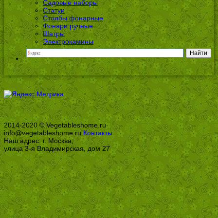
Садовые наборы
Статуи
Столбы фонарные
Фонари ручные
Шатры
Электрокамины
2014-2020 © Vegetableshome.ru
info@vegetableshome.ru
Контакты
Наш адрес: г. Москва,
улица 3-я Владимирская, дом 27