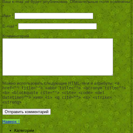
Ваш e-mail не будет опубликован.
Обязательные поля помечены
*
Имя
*
E-mail
*
Комментарий
Можно использовать следующие
HTML
-теги и атрибуты:
<a
href="" title=""> <abbr title=""> <acronym title="">
<b> <blockquote cite=""> <cite> <code> <del
datetime=""> <em> <i> <q cite=""> <s> <strike>
<strong>
Наверх ↑
Категории