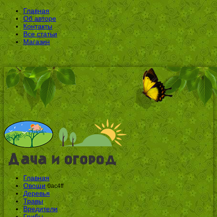
Главная
Об авторе
Контакты
Все статьи
Магазин
Главная
Овощи
0ac4ff
Деревья
Травы
Вредители
Грибы