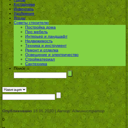
Кустарники
Инвентарь
Удобрения
Ягоды
Советы строителю
Постройка дома
Про мебель
Интерьер и ландшафт
Недвижимость
Техника и инструмент
Ремонт и отделка
Освещение и электричество
Стройматериал
Сантехника
Поиск →
Опубликовано
18.05.2020 |
Автор: Администратор
0