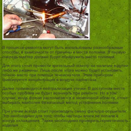
В процессе ремонта могут быть использованы разнообразные
способы, в зависимости от причины и места поломки. В первую
очередь мастер должен будет обнаружить место поломки.
Для этого стоит провести зрительный осмотр на наличие вздутия
либо же ржавчины. Лишь после этого можно будет установить
точное место при помощи течеискателя. Этим прибором
фиксируется концентрация в воздухе паров газа.
Далее производится нейтрализация утечки. В доступном месте
особых проблем не будет возникать при ремонте. Но в том
случае, когда фреон располагается в запененной области, стоит
выбирать наиболее безопасный метод устранения поломки.
При утечке всегда стоит производить смену фильтра-осушителя.
Это необходимо для того, чтобы частицы влаги не попали в
контур охлаждения. Также необходимо проверить герметичность
изделия.