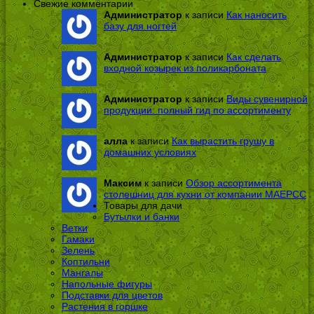
Свежие комментарии
Администратор
к записи
Как наносить
базу для ногтей
Администратор
к записи
Как сделать
входной козырек из поликарбоната
Администратор
к записи
Виды сувенирной
продукции: полный гид по ассортименту
алла
к записи
Как вырастить грушу в
домашних условиях
Максим
к записи
Обзор ассортимента
столешниц для кухни от компании МАЕРСС
Товары для дачи
Бутылки и банки
Ветки
Гамаки
Зелень
Коптильни
Мангалы
Напольные фигуры
Подставки для цветов
Растения в горшке