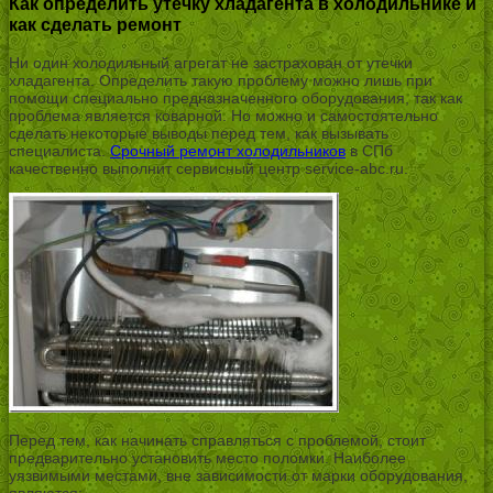
Как определить утечку хладагента в холодильнике и
как сделать ремонт
Ни один холодильный агрегат не застрахован от утечки
хладагента. Определить такую проблему можно лишь при
помощи специально предназначенного оборудования, так как
проблема является коварной. Но можно и самостоятельно
сделать некоторые выводы перед тем, как вызывать
специалиста.
Срочный ремонт холодильников
в СПб
качественно выполнит сервисный центр service-abc.ru.
Перед тем, как начинать справляться с проблемой, стоит
предварительно установить место поломки. Наиболее
уязвимыми местами, вне зависимости от марки оборудования,
являются: