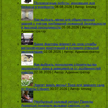
Поломоечные роботы: инновации для
бизнеса и комфорта
08.08.2026 | Автор:
kmveg
Как выбрать двери для общественных
зданий с учётом требований пожарной безопасности
и высокой проходимости
05.08.2026 | Автор:
Администратор
Какие факторы влияют на срок службы
металлических конструкций в условиях открытой
эксплуатации
02.08.2026 | Автор:
Администратор
Как выбрать технологию строительства
загородного дома в зависимости от особенностей
участка
02.08.2026 | Автор:
Администратор
Хватит ждать весны! Трюк для зимнего сада
от Марты Стюарт
30.07.2026 | Автор:
kmveg
Необычный садовый ритуал Памелы
Андерсон поначалу вызывал скепсис — но