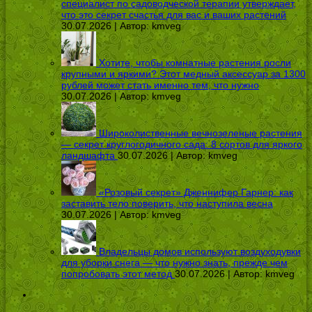
специалист по садоводческой терапии утверждает,
что это секрет счастья для вас и ваших растений
30.07.2026 | Автор:
kmveg
Хотите, чтобы комнатные растения росли
крупными и яркими? Этот медный аксессуар за 1300
рублей может стать именно тем, что нужно
30.07.2026 | Автор:
kmveg
Широколиственные вечнозеленые растения
— секрет круглогодичного сада: 8 сортов для яркого
ландшафта
30.07.2026 | Автор:
kmveg
«Розовый секрет» Дженнифер Гарнер: как
заставить тело поверить, что наступила весна
30.07.2026 | Автор:
kmveg
Владельцы домов используют воздуходувки
для уборки снега — что нужно знать, прежде чем
попробовать этот метод
30.07.2026 | Автор:
kmveg