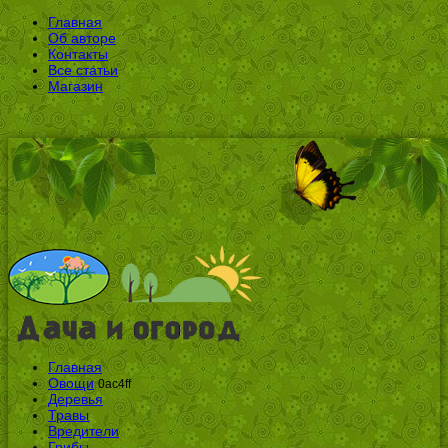
Главная
Об авторе
Контакты
Все статьи
Магазин
Главная
Овощи
0ac4ff
Деревья
Травы
Вредители
Грибы