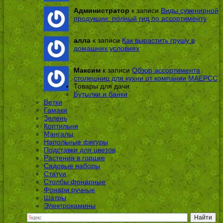
Администратор
к записи
Виды сувенирной
продукции: полный гид по ассортименту
алла
к записи
Как вырастить грушу в
домашних условиях
Максим
к записи
Обзор ассортимента
столешниц для кухни от компании МАЕРСС
Товары для дачи
Бутылки и банки
Ветки
Гамаки
Зелень
Коптильни
Мангалы
Напольные фигуры
Подставки для цветов
Растения в горшке
Садовые наборы
Статуи
Столбы фонарные
Фонари ручные
Шатры
Электрокамины