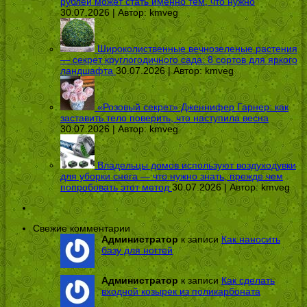
рублей может стать именно тем, что нужно
30.07.2026 | Автор:
kmveg
Широколиственные вечнозеленые растения
— секрет круглогодичного сада: 8 сортов для яркого
ландшафта
30.07.2026 | Автор:
kmveg
«Розовый секрет» Дженнифер Гарнер: как
заставить тело поверить, что наступила весна
30.07.2026 | Автор:
kmveg
Владельцы домов используют воздуходувки
для уборки снега — что нужно знать, прежде чем
попробовать этот метод
30.07.2026 | Автор:
kmveg
Свежие комментарии
Администратор
к записи
Как наносить
базу для ногтей
Администратор
к записи
Как сделать
входной козырек из поликарбоната