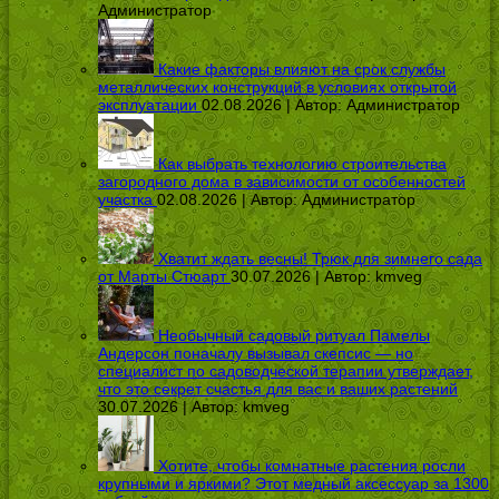
Администратор
Какие факторы влияют на срок службы
металлических конструкций в условиях открытой
эксплуатации
02.08.2026 | Автор:
Администратор
Как выбрать технологию строительства
загородного дома в зависимости от особенностей
участка
02.08.2026 | Автор:
Администратор
Хватит ждать весны! Трюк для зимнего сада
от Марты Стюарт
30.07.2026 | Автор:
kmveg
Необычный садовый ритуал Памелы
Андерсон поначалу вызывал скепсис — но
специалист по садоводческой терапии утверждает,
что это секрет счастья для вас и ваших растений
30.07.2026 | Автор:
kmveg
Хотите, чтобы комнатные растения росли
крупными и яркими? Этот медный аксессуар за 1300