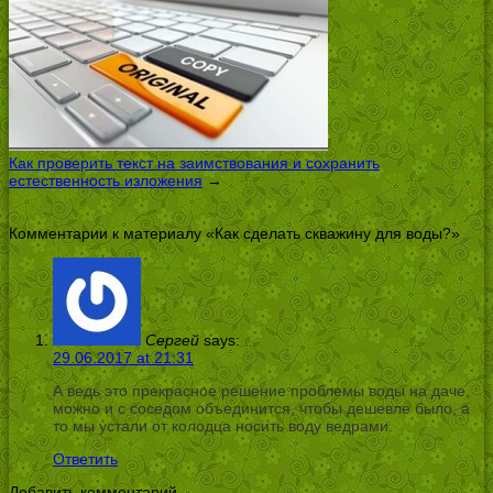
Как проверить текст на заимствования и сохранить
естественность изложения
→
Комментарии к материалу «Как сделать скважину для воды?»
Сергей
says:
29.06.2017 at 21:31
А ведь это прекрасное решение проблемы воды на даче,
можно и с соседом объединится, чтобы дешевле было, а
то мы устали от колодца носить воду ведрами.
Ответить
Добавить комментарий