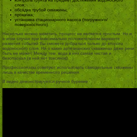
контроль грунта на предмет достижения водоносного
слоя;
обсадка трубой скважины;
прокачка;
установка стационарного насоса (погружного/
поверхностного).
Насколько можно заметить, процесс не является простым. Но и
в этом случае при максимально положительном варианте
развития событий Вы сможете добраться только до второго
водоносного слоя. Ни о каких артезианских скважинах даже речи
быть не может. Между тем, вода в них самая чистая и
безопасная (в ней нет токсинов).
Профессионалы советуют использовать самодельные скважины
лишь в качестве временного решения.
В видео демонстрируется ручное бурение: