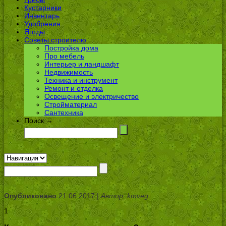
Кустарники
Инвентарь
Удобрения
Ягоды
Советы строителю
Постройка дома
Про мебель
Интерьер и ландшафт
Недвижимость
Техника и инструмент
Ремонт и отделка
Освещение и электричество
Стройматериал
Сантехника
Поиск →
Опубликовано
21.06.2017 |
Автор: kmveg
1