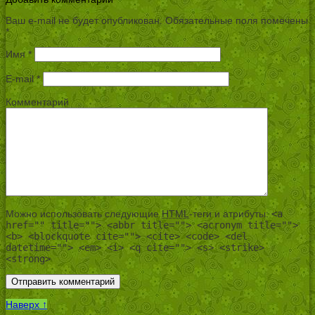
Ваш e-mail не будет опубликован.
Обязательные поля помечены
*
Имя
*
E-mail
*
Комментарий
Можно использовать следующие
HTML
-теги и атрибуты:
<a
href="" title=""> <abbr title=""> <acronym title="">
<b> <blockquote cite=""> <cite> <code> <del
datetime=""> <em> <i> <q cite=""> <s> <strike>
<strong>
Наверх ↑