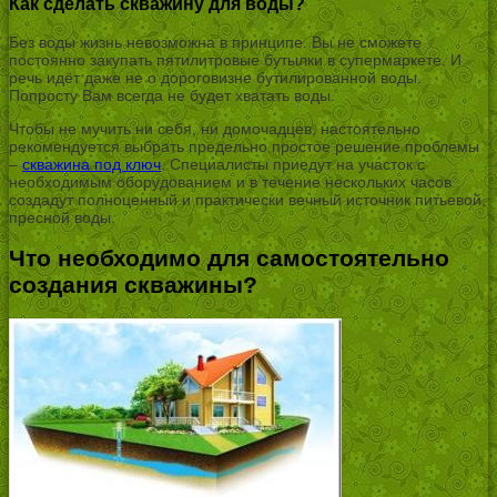
Как сделать скважину для воды?
Без воды жизнь невозможна в принципе. Вы не сможете
постоянно закупать пятилитровые бутылки в супермаркете. И
речь идёт даже не о дороговизне бутилированной воды.
Попросту Вам всегда не будет хватать воды.
Чтобы не мучить ни себя, ни домочадцев, настоятельно
рекомендуется выбрать предельно простое решение проблемы
–
скважина под ключ
. Специалисты приедут на участок с
необходимым оборудованием и в течение нескольких часов
создадут полноценный и практически вечный источник питьевой,
пресной воды.
Что необходимо для самостоятельно
создания скважины?