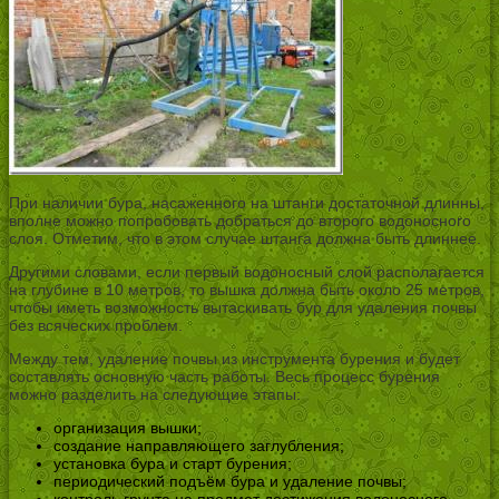
При наличии бура, насаженного на штанги достаточной длинны,
вполне можно попробовать добраться до второго водоносного
слоя. Отметим, что в этом случае штанга должна быть длиннее.
Другими словами, если первый водоносный слой располагается
на глубине в 10 метров, то вышка должна быть около 25 метров,
чтобы иметь возможность вытаскивать бур для удаления почвы
без всяческих проблем.
Между тем, удаление почвы из инструмента бурения и будет
составлять основную часть работы. Весь процесс бурения
можно разделить на следующие этапы:
организация вышки;
создание направляющего заглубления;
установка бура и старт бурения;
периодический подъём бура и удаление почвы;