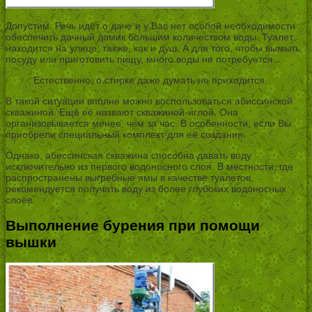
Допустим. Речь идёт о даче и у Вас нет особой необходимости
обеспечить дачный домик большим количеством воды. Туалет
находится на улице, также, как и душ. А для того, чтобы вымыть
посуду или приготовить пищу, много воды не потребуется.
Естественно, о стирке даже думать не приходится.
В такой ситуации вполне можно воспользоваться абиссинской
скважиной. Ещё её назвают скважиной-иглой. Она
организовывается менее, чем за час. В особенности, если Вы
приобрели специальный комплект для её создания.
Однако, абиссинская скважина способна давать воду
исключительно из первого водоносного слоя. В местности, где
распространены выгребные ямы в качестве туалетов,
рекомендуется получать воду из более глубоких водоносных
слоёв.
Выполнение бурения при помощи
вышки