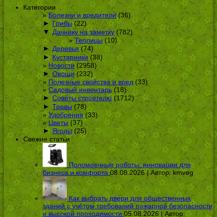
Категории
Болезни и вредители
(36)
►
Грибы
(22)
▼
Дачнику на заметку
(782)
Теплицы
(10)
►
Деревья
(74)
►
Кустарники
(38)
Новости
(2958)
►
Овощи
(232)
Полезные свойства и вред
(33)
Садовый инвентарь
(18)
►
Советы строителю
(1712)
►
Травы
(78)
Удобрения
(33)
Цветы
(37)
►
Ягоды
(25)
Свежие статьи
Поломоечные роботы: инновации для
бизнеса и комфорта
08.08.2026 | Автор:
kmveg
Как выбрать двери для общественных
зданий с учётом требований пожарной безопасности
и высокой проходимости
05.08.2026 | Автор: