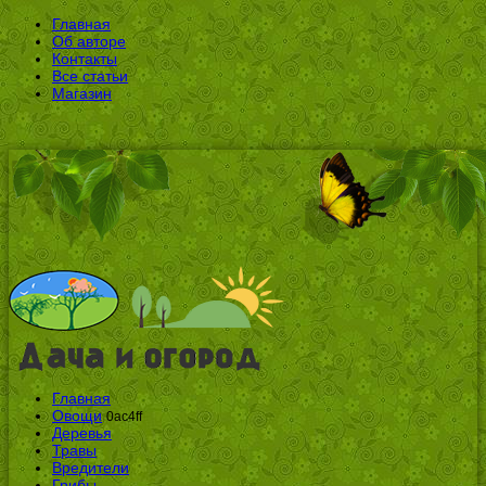
Главная
Об авторе
Контакты
Все статьи
Магазин
Главная
Овощи
0ac4ff
Деревья
Травы
Вредители
Грибы