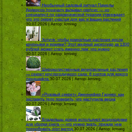
Необычный садовый ритуал Памелы
Андерсон поначалу вызывал скепсис — но
специалист по садоводческой терапии утверждает,
что это секрет счастья для вас и ваших растений
30.07.2026 | Автор:
kmveg
Хотите, чтобы комнатные растения росли
крупными и яркими? Этот медный аксессуар за 1300
рублей может стать именно тем, что нужно
30.07.2026 | Автор:
kmveg
Широколиственные вечнозеленые растения
— секрет круглогодичного сада: 8 сортов для яркого
ландшафта
30.07.2026 | Автор:
kmveg
«Розовый секрет» Дженнифер Гарнер: как
заставить тело поверить, что наступила весна
30.07.2026 | Автор:
kmveg
Владельцы домов используют воздуходувки
для уборки снега — что нужно знать, прежде чем
попробовать этот метод
30.07.2026 | Автор:
kmveg