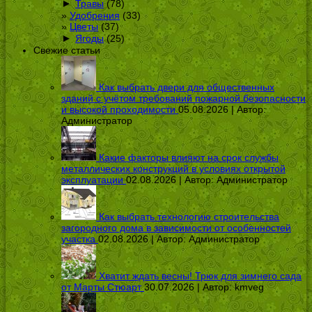
►
Травы
(78)
Удобрения
(33)
Цветы
(37)
►
Ягоды
(25)
Свежие статьи
Как выбрать двери для общественных
зданий с учётом требований пожарной безопасности
и высокой проходимости
05.08.2026 | Автор:
Администратор
Какие факторы влияют на срок службы
металлических конструкций в условиях открытой
эксплуатации
02.08.2026 | Автор:
Администратор
Как выбрать технологию строительства
загородного дома в зависимости от особенностей
участка
02.08.2026 | Автор:
Администратор
Хватит ждать весны! Трюк для зимнего сада
от Марты Стюарт
30.07.2026 | Автор:
kmveg