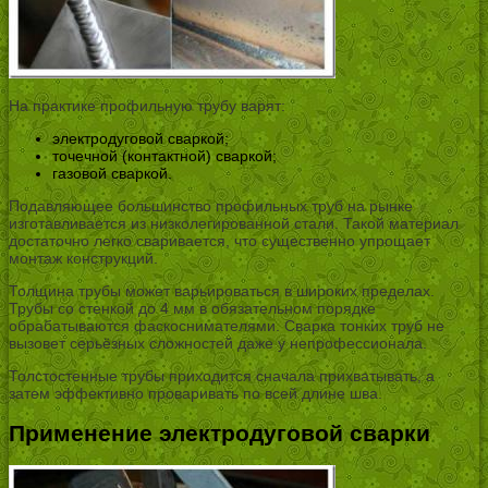
На практике профильную трубу варят:
электродуговой сваркой;
точечной (контактной) сваркой;
газовой сваркой.
Подавляющее большинство профильных труб на рынке
изготавливается из низколегированной стали. Такой материал
достаточно легко сваривается, что существенно упрощает
монтаж конструкций.
Толщина трубы может варьироваться в широких пределах.
Трубы со стенкой до 4 мм в обязательном порядке
обрабатываются фаскоснимателями. Сварка тонких труб не
вызовет серьёзных сложностей даже у непрофессионала.
Толстостенные трубы приходится сначала прихватывать, а
затем эффективно проваривать по всей длине шва.
Применение электродуговой сварки