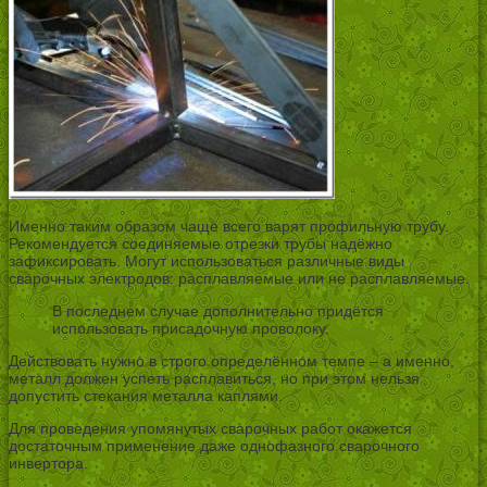
Именно таким образом чаще всего варят профильную трубу.
Рекомендуется соединяемые отрезки трубы надёжно
зафиксировать. Могут использоваться различные виды
сварочных электродов: расплавляемые или не расплавляемые.
В последнем случае дополнительно придётся
использовать присадочную проволоку.
Действовать нужно в строго определённом темпе – а именно,
металл должен успеть расплавиться, но при этом нельзя
допустить стекания металла каплями.
Для проведения упомянутых сварочных работ окажется
достаточным применение даже однофазного сварочного
инвертора.