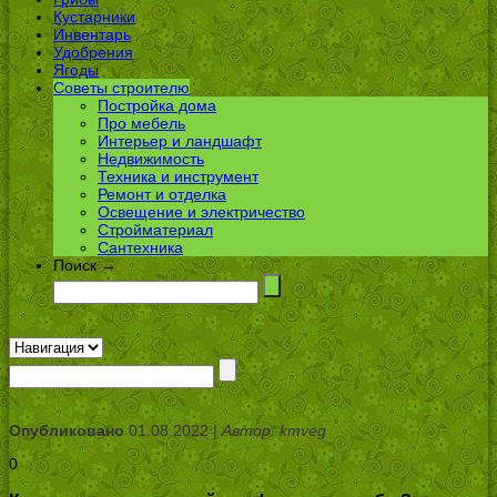
Кустарники
Инвентарь
Удобрения
Ягоды
Советы строителю
Постройка дома
Про мебель
Интерьер и ландшафт
Недвижимость
Техника и инструмент
Ремонт и отделка
Освещение и электричество
Стройматериал
Сантехника
Поиск →
Опубликовано
01.08.2022 |
Автор: kmveg
0