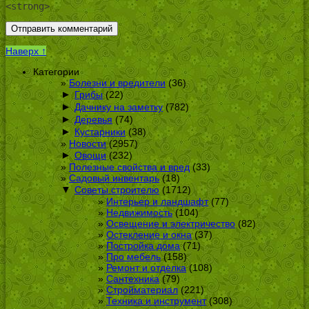
<strong>
Наверх ↑
Категории
Болезни и вредители
(36)
►
Грибы
(22)
►
Дачнику на заметку
(782)
►
Деревья
(74)
►
Кустарники
(38)
Новости
(2957)
►
Овощи
(232)
Полезные свойства и вред
(33)
Садовый инвентарь
(18)
▼
Советы строителю
(1712)
Интерьер и ландшафт
(77)
Недвижимость
(104)
Освещение и электричество
(82)
Остекление и окна
(37)
Постройка дома
(71)
Про мебель
(158)
Ремонт и отделка
(108)
Сантехника
(79)
Стройматериал
(221)
Техника и инструмент
(308)