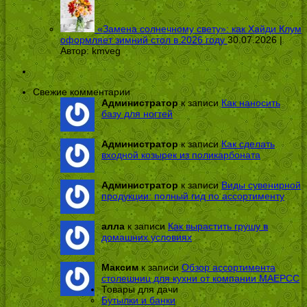
«Замена солнечному свету»: как Хайди Клум
оформляет зимний стол в 2026 году
30.07.2026 |
Автор:
kmveg
Свежие комментарии
Администратор
к записи
Как наносить
базу для ногтей
Администратор
к записи
Как сделать
входной козырек из поликарбоната
Администратор
к записи
Виды сувенирной
продукции: полный гид по ассортименту
алла
к записи
Как вырастить грушу в
домашних условиях
Максим
к записи
Обзор ассортимента
столешниц для кухни от компании МАЕРСС
Товары для дачи
Бутылки и банки