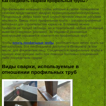
Как соединить сваркой профильные трубы?
Профильными называют трубы, которые в своём поперечном
сечении представляют квадрат, прямоугольник/многоугольник.
Продольные рёбра таких труб служат прямом смысле рёбрами
жёсткости. Ввиду этого профильная труба – распространённый
материал для строительства каркасов. В пример можно
привести не только теплицы, но и практически любые объёмные
вывески (наружная реклама). За обшивкой рекламных
конструкций скрывается «скелет» из профильных труб.
Чтобы
купить профильные трубы
, необязательно лично ехать на
металлобазу. Всё необходимое доступно в Интернете (в том
числе, для физических лиц). Соединяются профильные трубы в
единую конструкцию либо при помощи болтовых соединений,
либо посредством сварки.
Виды сварки, используемые в
отношении профильных труб