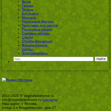
Ветки
Гамаки
Зелень
Коптильни
Мангалы
Напольные фигуры
Подставки для цветов
Растения в горшке
Садовые наборы
Статуи
Столбы фонарные
Фонари ручные
Шатры
Электрокамины
2014-2020 © Vegetableshome.ru
info@vegetableshome.ru
Контакты
Наш адрес: г. Москва,
улица 3-я Владимирская, дом 27