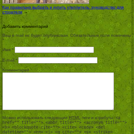
Как правильно выбрать и купить утеплитель: руководство для
строителя
→
Добавить комментарий
Ваш e-mail не будет опубликован.
Обязательные поля помечены
*
Имя
*
E-mail
*
Комментарий
Можно использовать следующие
HTML
-теги и атрибуты:
<a
href="" title=""> <abbr title=""> <acronym title="">
<b> <blockquote cite=""> <cite> <code> <del
datetime=""> <em> <i> <q cite=""> <s> <strike>