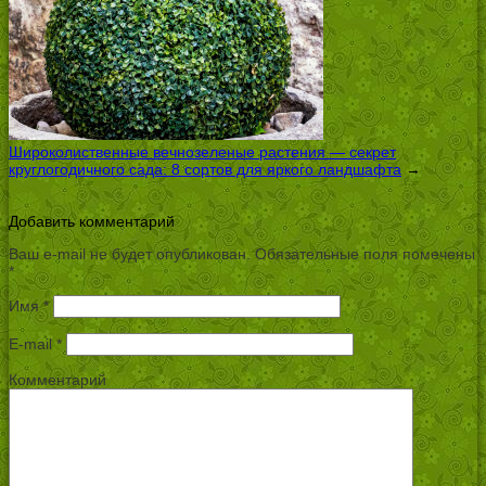
Широколиственные вечнозеленые растения — секрет
круглогодичного сада: 8 сортов для яркого ландшафта
→
Добавить комментарий
Ваш e-mail не будет опубликован.
Обязательные поля помечены
*
Имя
*
E-mail
*
Комментарий