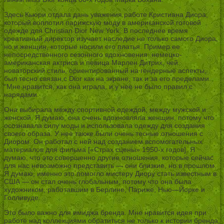
Здесь Кьюри отдала дань уважения работе Кристиана Диора,
который воплотил парижскую моду в американской готовой
одежде для Christian Dior New York. В последнее время
креативный директор изучает наследие не только самого Диора,
но и женщин, которые носили его платья. Пример ее
непосредственного сезонного вдохновения: немецко-
американская актриса и певица Марлен Дитрих, чей
новаторский стиль, ориентированный на гендерные аспекты,
был тесно связан с Dior как на экране, так и за его пределами.
“Мне нравится, как она играла, и у нее не было правил с
нарядами.
Она выбирала между спортивной одеждой, между мужской и
женской. Я думаю, она очень вдохновляла женщин, потому что
осознавала силу моды и использовала одежду для создания
своего образа. У нее также были очень тесные отношения с
Диором. Он работал с ней над созданием вспомогательных
материалов для фильма [«Страх сцены» 1950-х годов]. Я
думаю, что это совершенно другие отношения, которые сейчас
для нас невозможно представить — они близкие, но в прошлом.
Я думаю, именно это помогло мистеру Диору стать известным в
США — он стал очень глобальным, потому что она была
художником, работавшим в Берлине, Париже, Нью—Йорке и
Голливуде.
Это было важно для имиджа бренда. Мне нравится идея при
работе над коллекциями обратиться не только к истории бренда,