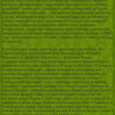
сказала она о кураторском руководстве Бруклинского музея и
проектах, заставляющих задуматься. Как институт, так и Chiuri
разделяют творческое стремление демонстрировать историю
феминистского искусства — постоянное продолжение их бесед
о моде, женщинах и искусстве, которые будут представлены в
рамках партнерства двух художников в понедельник вечером.
При входе в Бруклинский музей посетителей встречает
инсталляция, созданная специально для выставки художницей
американского происхождения Сьюзан Санторо, которая в 1969
году путешествовала по Италии с Марком Ротко и никогда оттуда
не уезжала.
В инсталляции представлены ее феминистские работы 70-х
годов, а вторая инсталляция Клэр Фонтейн (дуэт Фульвии
Карневале и Джеймса Торнхилла, с которыми Кьюри
сотрудничала в 2020 году) посвящена истории феминистского
движения в искусстве, особенно в Италии в 70-е годы. В каждом
сезоне Кьюри подходит к своим показам и коллекциям как
куратор, соединяя историческое и современное искусство (и
рассказывая об исследовании женственности) не только с
помощью инсталляций, но и с помощью сочетания архивных
отсылок и современной одежды Dior ready-to-wear. Помимо ее
связи с музеем, главная идея коллекции Кьюри касается связей
Кристиана Диора с США, которые восходят к открытию его
магазина в Нью-Йорке в 1948 году, через год после открытия его
парижского дома моды. Говоря об отношениях Dior с Парижем и
Нью-Йорком, Кьюри подошла к своей последней коллекции в
том же ключе, что и к осеннему показу, в котором была отсылка к
линии Miss Dior конца 60-х годов Марка Бохана.