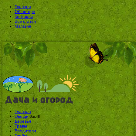
Главная
Об авторе
Контакты
Все статьи
Магазин
Главная
Овощи
0ac4ff
Деревья
Травы
Вредители
Грибы