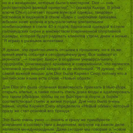
но и к женщинам, которые были с мистером. Dior — она
действительно важный ориентир”, — сказала Кьюри. В этом
ключе Chiuri сочетает пошив мужской одежды, твидовых
костюмов и пиджаков в стиле «Бар» с широкими брюками,
юбками ниже колена и ультралегкими элегантными
комбинациями в стиле 40-х годов, бархатной одеждой в стиле
голливудских сирен и множеством современной спортивной
одежды, которая будет радовать клиентов утром, днем и ночью.
“Я играю с разными аспектами.
Я думаю, что приятно иметь отсылки к прошлому, но в то же
время иметь отсылки к сегодняшнему дню. Все зависит от
момента”, — говорит Кьюри о создании универсального
гардероба, сочетающего архивное и современное, что является
ключевой концепцией каждой из ее коллекций. “Я думаю, что
самой важной вещью для Dior была Кармел Сноу, потому что в
английском языке есть слово «Новый образ».
Для Dior это была отличная возможность приехать в Нью-Йорк,
открыть ателье, а также понять стиль дома моды и адаптировать
его таким образом, чтобы он не был прет-а-порте, а более
соответствовал стилю и жизни города. Для него было очень
важно, чтобы Кармел Сноу определила «Новый облик», который
сразу же стал основой его бренда.
Это было очень умно — понять и сразу же приобрести
компанию в соответствии с видением, которое на самом деле
является международным. Даже сегодня мы говорим о ”новом