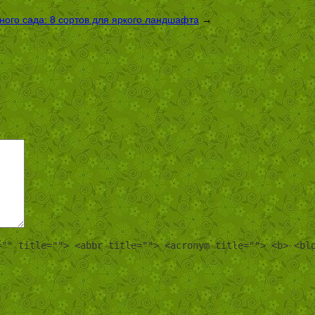
ого сада: 8 сортов для яркого ландшафта
→
="" title=""> <abbr title=""> <acronym title=""> <b> <bl