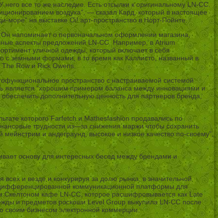
У него все то же наследие. Есть отсылки к оригинальному LN-CC.
ционированием воздуха”, — сказал Кард, который в настоящее
-море” на выставке Oi! арт-пространство в Норт-Пойнте.
т. Он напоминает о первоначальном оформлении магазина,
ичные аспекты предложений LN-CC. Например, в Atrium
ассортимент уличной одежды, который включает в себя
о с земными формами, в то время как Каллисто, названный в
, The Row и Rick Owens.
огофункциональное пространство с настраиваемой системой
ель является “хорошим примером баланса между инновациями и
 и обеспечить дополнительную ценность для партнеров бренда,
тате которого Farfetch и Mathesfashion продавались по
инансовые трудности из—за снижения маржи чтобы сохранить
 мейнстрим и андеграунд, высокое и низкое качество по-своему”,
ечивает основу для интересных бесед между брендами и
 всех и везде и конкурируя за долю рынка, в значительной
тве дифференцированной коммуникационной платформы для
ом Скелтоном кафе LN-CC, которое расшифровывается как Late
ежды и предметов роскоши Level Group выкупила LN-CC после
ию своим бизнесом электронной коммерции.