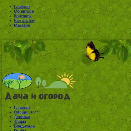
Главная
Об авторе
Контакты
Все статьи
Магазин
Главная
Овощи
0ac4ff
Деревья
Травы
Вредители
Грибы