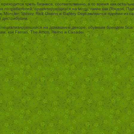
риходится треть бизнеса, соответственно, в то время как остальн
х потребителей, ориентирующихся на моду, такие как Лондон, Пар
 Moncler, Stussy, Rick Owens и Gallery Dept являются одними из 
 дистрибуции.
специализирующейся на домашнем декоре, обувным брендом Scaros
как Ferrari, The Attico, Herno и Casadei.