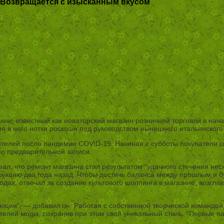
 Возвращается с изысканным вкусом
 известный как новаторский магазин розничной торговли в начале
ия в него нотки роскоши под руководством нынешнего итальянского
тителей после пандемии COVID-19. Начиная с субботы покупатели с
по предварительной записи.
л, что ремонт магазина стал результатом “удачного стечения неск
рукцию два года назад. Чтобы достичь баланса между прошлым и 
дах, отвечал за создание культового шоппинга в магазине, возглав
люции”, — добавил он. Работая с собственной творческой командо
елей моды, сохранив при этом свой уникальный стиль. “Первые па