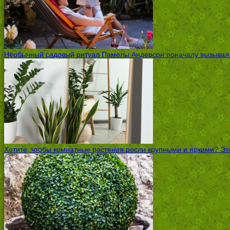
Необычный садовый ритуал Памелы Андерсон поначалу вызывал ск
Хотите, чтобы комнатные растения росли крупными и яркими? Это