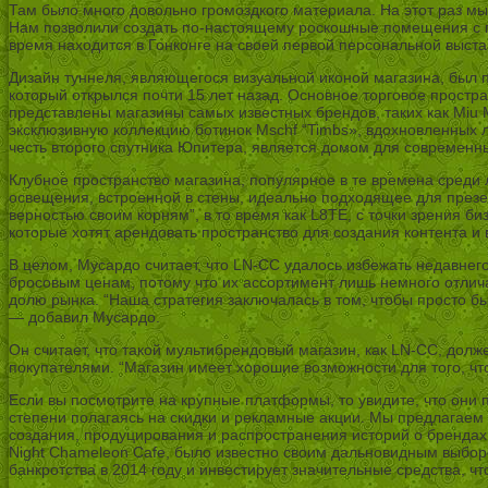
Там было много довольно громоздкого материала. На этот раз мы 
Нам позволили создать по-настоящему роскошные помещения с 
время находится в Гонконге на своей первой персональной выста
Дизайн туннеля, являющегося визуальной иконой магазина, был 
который открылся почти 15 лет назад. Основное торговое простр
представлены магазины самых известных брендов, таких как Miu Mi
эксклюзивную коллекцию ботинок Mschf “Timbs», вдохновленных л
честь второго спутника Юпитера, является домом для современных 
Клубное пространство магазина, популярное в те времена сред
освещения, встроенной в стены, идеально подходящее для презе
верностью своим корням”, в то время как L8TE, с точки зрения б
которые хотят арендовать пространство для создания контента и 
В целом, Мусардо считает, что LN-CC удалось избежать недавнего
бросовым ценам, потому что их ассортимент лишь немного отли
долю рынка. “Наша стратегия заключалась в том, чтобы просто б
— добавил Мусардо.
Он считает, что такой мультибрендовый магазин, как LN-CC, дол
покупателями. “Магазин имеет хорошие возможности для того, чт
Если вы посмотрите на крупные платформы, то увидите, что они п
степени полагаясь на скидки и рекламные акции. Мы предлагае
создания, продуцирования и распространения историй о брендах
Night Chameleon Cafe, было известно своим дальновидным выбор
банкротства в 2014 году и инвестирует значительные средства,