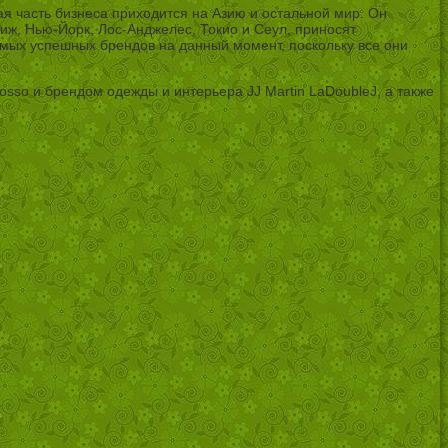
ая часть бизнеса приходится на Азию и остальной мир. Он
иж, Нью-Йорк, Лос-Анджелес, Токио и Сеул, приносят
самых успешных брендов на данный момент, поскольку все они
so и брендом одежды и интерьера JJ Martin LaDoubleJ, а также