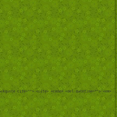
ockquote cite=""> <cite> <code> <del datetime=""> <em>