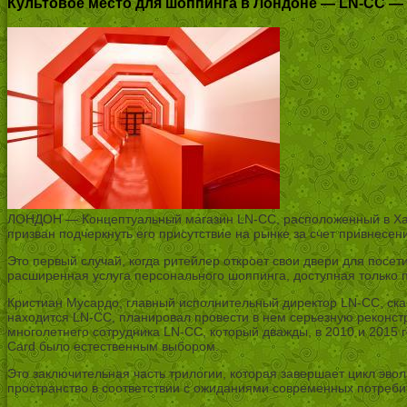
Культовое место для шоппинга в Лондоне — LN-CC —
ЛОНДОН — Концептуальный магазин LN-CC, расположенный в Хакни,
призван подчеркнуть его присутствие на рынке за счет привнесен
Это первый случай, когда ритейлер откроет свои двери для посе
расширенная услуга персонального шоппинга, доступная только 
Кристиан Мусардо, главный исполнительный директор LN-CC, сказа
находится LN-CC, планировал провести в нем серьезную реконст
многолетнего сотрудника LN-CC, который дважды, в 2010 и 2015 го
Card было естественным выбором.
Это заключительная часть трилогии, которая завершает цикл эво
пространство в соответствии с ожиданиями современных потребит