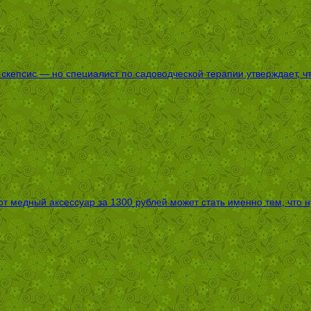
епсис — но специалист по садоводческой терапии утверждает, что
т медный аксессуар за 1300 рублей может стать именно тем, что 