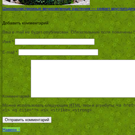
Широколиственные вечнозеленые растения — секрет круглогодичн
Добавить комментарий
Ваш e-mail не будет опубликован.
Обязательные поля помечены
*
Имя
*
E-mail
*
Комментарий
Можно использовать следующие
HTML
-теги и атрибуты:
<a href
<i> <q cite=""> <s> <strike> <strong>
Наверх ↑