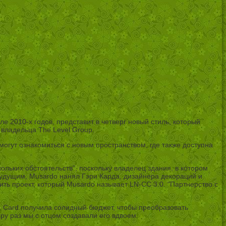
 2010-х годов, представит в четверг новый стиль, который
 владельца The Level Group.
могут ознакомиться с новым пространством, где также доступна
ольких обстоятельств”, поскольку владелец здания, в котором
будущим, Musardo нанял Гэри Карда, дизайнера декораций и
ить проект, который Musardo называет LN-CC 3.0. “Партнерство с
й, Card получила солидный бюджет, чтобы преобразовать
ру раз мы с отцом создавали его вдвоем.