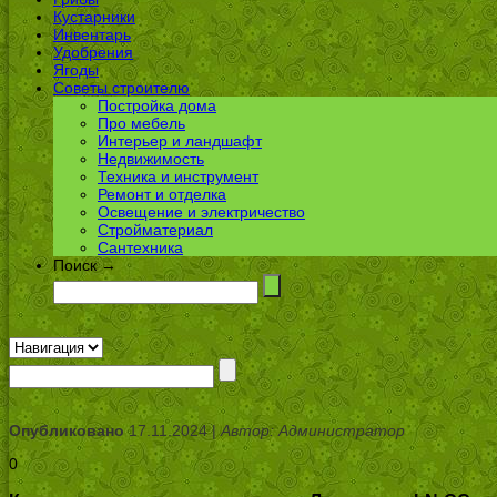
Кустарники
Инвентарь
Удобрения
Ягоды
Советы строителю
Постройка дома
Про мебель
Интерьер и ландшафт
Недвижимость
Техника и инструмент
Ремонт и отделка
Освещение и электричество
Стройматериал
Сантехника
Поиск →
Опубликовано
17.11.2024 |
Автор: Администратор
0