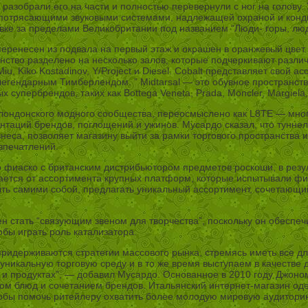
разобрали его на части и полностью перевернули с ног на голову. 
потрясающими звуковыми системами, надлежащей охраной и конди
вке за пределами Великобритании под названием “Люди- горы, люди
перенесен из подвала на первый этаж и окрашен в оранжевый цве
анство разделено на несколько залов, которые подчеркивают разл
u, Kiko Kostadinov, Y/Project и Diesel. Cobalt представляет свой 
егендарным Тимберлендом. ” Midtarsal — это обувное пространств
супербрендов, таких как Bottega Veneta, Prada, Moncler, Margiela
и лондонского модного сообщества, переосмыслено как L8TE — мн
нтаций брендов, поглощений и ужинов. Мусардо сказал, что тунн
изнеса, позволяет магазину выйти за рамки торгового пространства
впечатлений.
 фиаско с британским дистрибьютором предметов роскоши, в резуль
чается от ассортимента крупных платформ, которые испытывали ф
ыть самими собой, предлагать уникальный ассортимент, сочетающий
жен стать “связующим звеном для творчества”, поскольку он обесп
обы играть роль катализатора.
ридерживаются стратегии массового рынка, стремясь иметь все для
м уникальную торговую среду и в то же время выступаем в качес
 и продуктах”, — добавил Мусардо. Основанное в 2010 году Джон
ом блюд и сочетанием брендов. Итальянский интернет-магазин од
 чтобы помочь ритейлеру охватить более молодую мировую аудитор