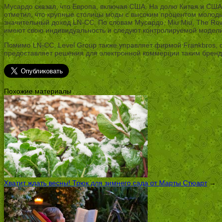
Мусардо сказал, что Европа, включая США. На долю Китая и США п
отметил, что крупные столицы моды с высоким процентом молоды
значительный доход LN-CC. По словам Мусардо, Miu Miu, The Row,
имеют свою индивидуальность и следуют контролируемой модели
Помимо LN-CC, Level Group также управляет фирмой Frankbros, 
предоставляет решения для электронной коммерции таким брендам, 
Похожие материалы
Хватит ждать весны! Трюк для зимнего сада от Марты Стюарт
→