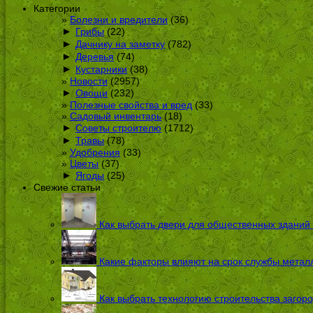
Категории
Болезни и вредители
(36)
►
Грибы
(22)
►
Дачнику на заметку
(782)
►
Деревья
(74)
►
Кустарники
(38)
Новости
(2957)
►
Овощи
(232)
Полезные свойства и вред
(33)
Садовый инвентарь
(18)
►
Советы строителю
(1712)
►
Травы
(78)
Удобрения
(33)
Цветы
(37)
►
Ягоды
(25)
Свежие статьи
Как выбрать двери для общественных зданий
Какие факторы влияют на срок службы металл
Как выбрать технологию строительства загоро