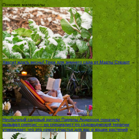
Похожие материалы
Хватит ждать весны! Трюк для зимнего сада от Марты Стюарт
→
Необычный садовый ритуал Памелы Андерсон поначалу
вызывал скепсис — но специалист по садоводческой терапии
утверждает, что это секрет счастья для вас и ваших растений
→