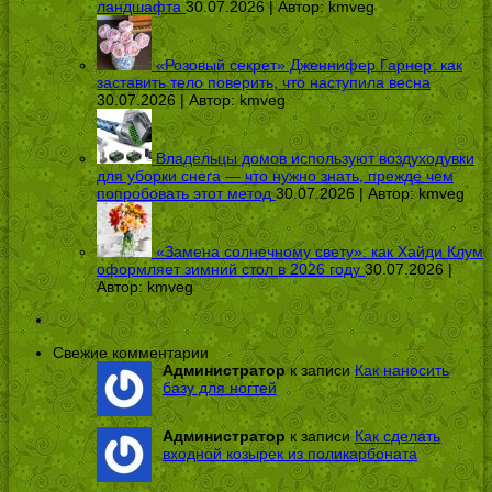
ландшафта
30.07.2026 | Автор:
kmveg
«Розовый секрет» Дженнифер Гарнер: как
заставить тело поверить, что наступила весна
30.07.2026 | Автор:
kmveg
Владельцы домов используют воздуходувки
для уборки снега — что нужно знать, прежде чем
попробовать этот метод
30.07.2026 | Автор:
kmveg
«Замена солнечному свету»: как Хайди Клум
оформляет зимний стол в 2026 году
30.07.2026 |
Автор:
kmveg
Свежие комментарии
Администратор
к записи
Как наносить
базу для ногтей
Администратор
к записи
Как сделать
входной козырек из поликарбоната