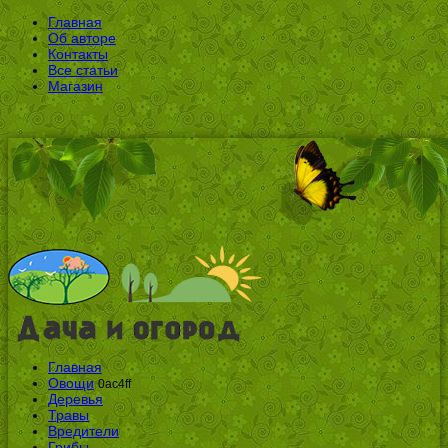
Главная
Об авторе
Контакты
Все статьи
Магазин
Главная
Овощи
0ac4ff
Деревья
Травы
Вредители
Грибы