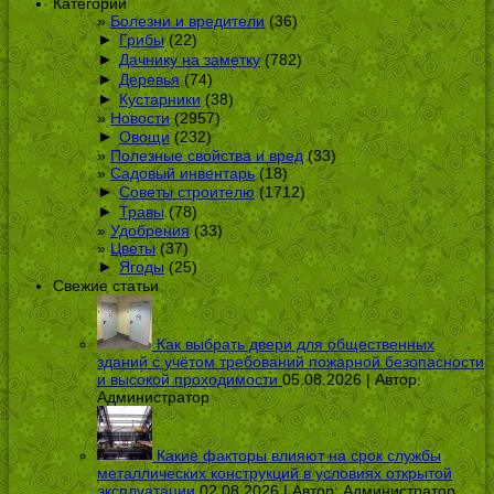
Категории
Болезни и вредители
(36)
►
Грибы
(22)
►
Дачнику на заметку
(782)
►
Деревья
(74)
►
Кустарники
(38)
Новости
(2957)
►
Овощи
(232)
Полезные свойства и вред
(33)
Садовый инвентарь
(18)
►
Советы строителю
(1712)
►
Травы
(78)
Удобрения
(33)
Цветы
(37)
►
Ягоды
(25)
Свежие статьи
Как выбрать двери для общественных
зданий с учётом требований пожарной безопасности
и высокой проходимости
05.08.2026 | Автор:
Администратор
Какие факторы влияют на срок службы
металлических конструкций в условиях открытой
эксплуатации
02.08.2026 | Автор:
Администратор