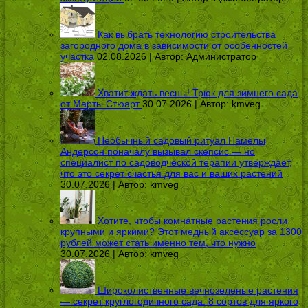
Как выбрать технологию строительства
загородного дома в зависимости от особенностей
участка
02.08.2026 | Автор:
Администратор
Хватит ждать весны! Трюк для зимнего сада
от Марты Стюарт
30.07.2026 | Автор:
kmveg
Необычный садовый ритуал Памелы
Андерсон поначалу вызывал скепсис — но
специалист по садоводческой терапии утверждает,
что это секрет счастья для вас и ваших растений
30.07.2026 | Автор:
kmveg
Хотите, чтобы комнатные растения росли
крупными и яркими? Этот медный аксессуар за 1300
рублей может стать именно тем, что нужно
30.07.2026 | Автор:
kmveg
Широколиственные вечнозеленые растения
— секрет круглогодичного сада: 8 сортов для яркого