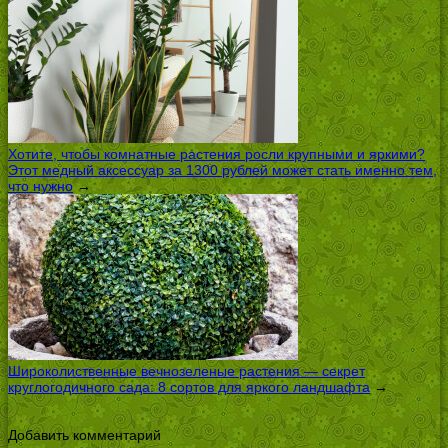
Хотите, чтобы комнатные растения росли крупными и яркими?
Этот медный аксессуар за 1300 рублей может стать именно тем,
что нужно
→
Широколиственные вечнозеленые растения — секрет
круглогодичного сада: 8 сортов для яркого ландшафта
→
Добавить комментарий