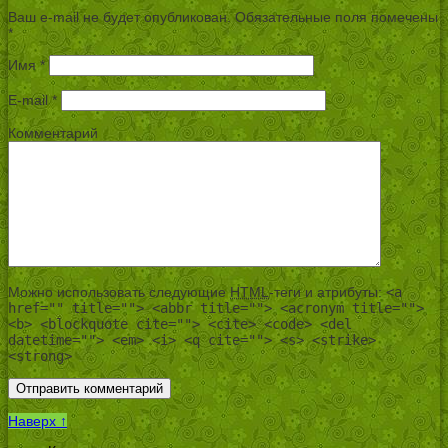
Ваш e-mail не будет опубликован.
Обязательные поля помечены
*
Имя
*
E-mail
*
Комментарий
Можно использовать следующие
HTML
-теги и атрибуты:
<a
href="" title=""> <abbr title=""> <acronym title="">
<b> <blockquote cite=""> <cite> <code> <del
datetime=""> <em> <i> <q cite=""> <s> <strike>
<strong>
Наверх ↑