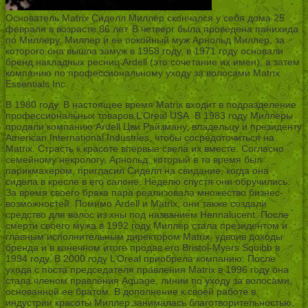
Основатель Matrix Сиделл Миллер скончался у себя дома 25
февраля в возрасте 86 лет. В четверг была проведена панихида
по Миллеру. Миллер и ее покойный муж Арнольд Миллер, за
которого она вышла замуж в 1958 году, в 1971 году основали
бренд накладных ресниц Ardell (это сочетание их имен), а затем
компанию по профессиональному уходу за волосами Matrix
Essentials Inc.
В 1980 году. В настоящее время Matrix входит в подразделение
профессиональных товаров L’Oreal USA. В 1983 году Миллеры
продали компанию Ardell Цви Райзману, владельцу и президенту
American International Industries, чтобы сосредоточиться на
Matrix. Страсть к красоте впервые свела их вместе. Согласно
семейному некрологу, Арнольд, который в то время был
парикмахером, пригласил Сиделл на свидание, когда она
сидела в кресле в его салоне. Неделю спустя они обручились.
За время своего брака пара реализовала множество бизнес-
возможностей. Помимо Ardell и Matrix, они также создали
средство для волос из хны под названием Hennalucent. После
смерти своего мужа в 1992 году Миллер стала президентом и
главным исполнительным директором Matrix, удвоив доходы
бренда и в конечном итоге продав его Bristol-Myers Squibb в
1994 году. В 2000 году L’Oreal приобрела компанию. После
ухода с поста председателя правления Matrix в 1996 году она
стала членом правления Aquage, линии по уходу за волосами,
основанной ее братом. В дополнение к своей работе в
индустрии красоты Миллер занималась благотворительностью,