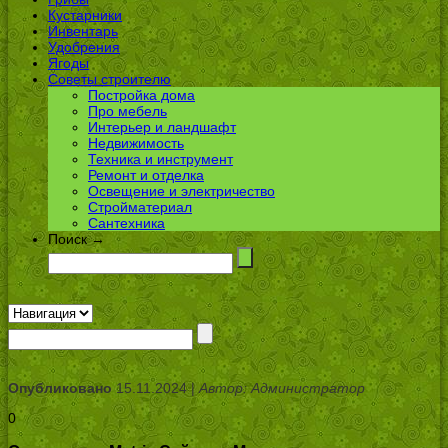
Кустарники
Инвентарь
Удобрения
Ягоды
Советы строителю
Постройка дома
Про мебель
Интерьер и ландшафт
Недвижимость
Техника и инструмент
Ремонт и отделка
Освещение и электричество
Стройматериал
Сантехника
Поиск →
Опубликовано
15.11.2024 |
Автор: Администратор
0