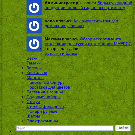
Администратор
к записи
Виды сувенирной
продукции: полный гид по ассортименту
алла
к записи
Как вырастить грушу в
домашних условиях
Максим
к записи
Обзор ассортимента
столешниц для кухни от компании МАЕРСС
Товары для дачи
Бутылки и банки
Ветки
Гамаки
Зелень
Коптильни
Мангалы
Напольные фигуры
Подставки для цветов
Растения в горшке
Садовые наборы
Статуи
Столбы фонарные
Фонари ручные
Шатры
Электрокамины