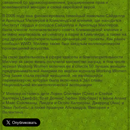
связанной со здравоохранением, расширением прав и
возможностей женщин и своей еврейской верой.
В 2005 году она финансировала семейный павильон Сайделла
и Арнольда Миллеров в Кливлендской клинике, где находится
Институт сердца и сосудов Сайделла и Арнольда Миллеров,
была членом попечительского совета Кливлендской клиники и
активно жертвовала на синагогу в парке в Кливленде, а также на
ряд других благотворительных организаций. проекты. Как ранее
сообщал WWD, Миллер также был заядлым коллекционером
произведений искусства.
За свою деятельность в сфере красоты и благотворительности
Миллер за свою жизнь получила множество наград, в том числе
журнал Working Women включил ее в список 50 лучших женщин-
предпринимателей Америки по версии журнала Working Women.
Она также стала первой женщиной, не являющейся
парикмахером, которая была включена в Зал славы
Национальной косметологической ассоциации.
У Миллер остались дети Лорен Спилман (Стив) и Стейси
Халперн (Джефф), брат Деннис Любин (Барбара) и внуки Алана
и Макс Спилманы, Линдси и Остин Халперны, Джаррод (Ана) и
Эван Любины, а также правнуки Алехандра, Виктория и
Валентина. .