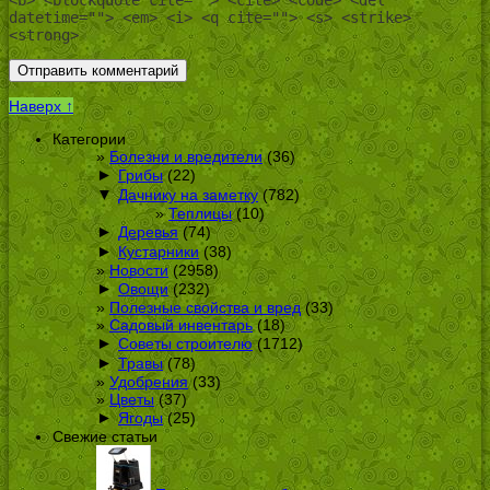
<b> <blockquote cite=""> <cite> <code> <del
datetime=""> <em> <i> <q cite=""> <s> <strike>
<strong>
Наверх ↑
Категории
Болезни и вредители
(36)
►
Грибы
(22)
▼
Дачнику на заметку
(782)
Теплицы
(10)
►
Деревья
(74)
►
Кустарники
(38)
Новости
(2958)
►
Овощи
(232)
Полезные свойства и вред
(33)
Садовый инвентарь
(18)
►
Советы строителю
(1712)
►
Травы
(78)
Удобрения
(33)
Цветы
(37)
►
Ягоды
(25)
Свежие статьи