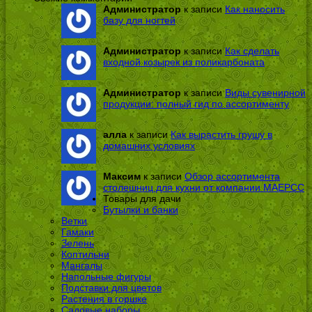
Администратор
к записи
Как наносить
базу для ногтей
Администратор
к записи
Как сделать
входной козырек из поликарбоната
Администратор
к записи
Виды сувенирной
продукции: полный гид по ассортименту
алла
к записи
Как вырастить грушу в
домашних условиях
Максим
к записи
Обзор ассортимента
столешниц для кухни от компании МАЕРСС
Товары для дачи
Бутылки и банки
Ветки
Гамаки
Зелень
Коптильни
Мангалы
Напольные фигуры
Подставки для цветов
Растения в горшке
Садовые наборы