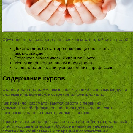
Обучение предназначено для различных категорий слушателей:
Действующих бухгалтеров, желающих повысить
квалификацию.
Студентов экономических специальностей.
Менеджеров по финансам и аудиторов.
Специалистов, планирующих сменить профессию.
Содержание курсов
Стандартная программа включает изучение основных модулей
системы и практическое освоение их функционала.
Как правило, рассматриваются работа с первичной
документацией, формирование проводок, ведение учета
основных средств и нематериальных активов.
Также изучаются процесс расчета заработной платы, кадровый
учет и кассовые операции. Особое внимание уделяется
отражению хозяйственных операций в соответствии с