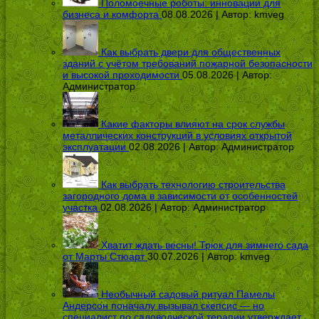
Поломоечные роботы: инновации для
бизнеса и комфорта
08.08.2026 | Автор:
kmveg
Как выбрать двери для общественных
зданий с учётом требований пожарной безопасности
и высокой проходимости
05.08.2026 | Автор:
Администратор
Какие факторы влияют на срок службы
металлических конструкций в условиях открытой
эксплуатации
02.08.2026 | Автор:
Администратор
Как выбрать технологию строительства
загородного дома в зависимости от особенностей
участка
02.08.2026 | Автор:
Администратор
Хватит ждать весны! Трюк для зимнего сада
от Марты Стюарт
30.07.2026 | Автор:
kmveg
Необычный садовый ритуал Памелы
Андерсон поначалу вызывал скепсис — но
специалист по садоводческой терапии утверждает,