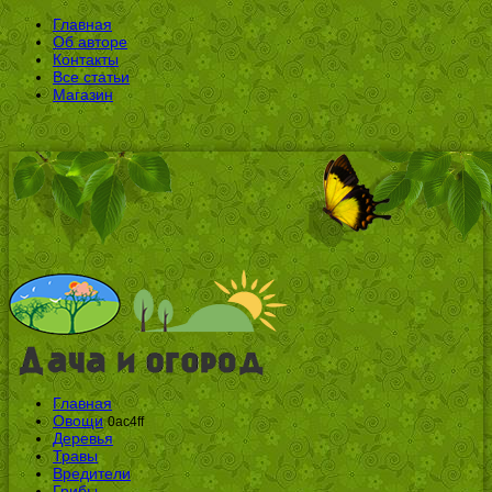
Главная
Об авторе
Контакты
Все статьи
Магазин
Главная
Овощи
0ac4ff
Деревья
Травы
Вредители
Грибы