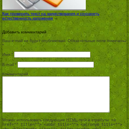
Как проверить текст на заимствования и сохранить
естественность изложения
→
Добавить комментарий
Ваш e-mail не будет опубликован.
Обязательные поля помечены
*
Имя
*
E-mail
*
Комментарий
Можно использовать следующие
HTML
-теги и атрибуты:
<a
href="" title=""> <abbr title=""> <acronym title="">