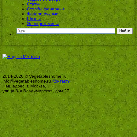
Статуи
Столбы фонарные
Фонари ручные
Шатры
Электрокамины
2014-2020 © Vegetableshome.ru
info@vegetableshome.ru
Контакты
Наш адрес: г. Москва,
улица 3-я Владимирская, дом 27