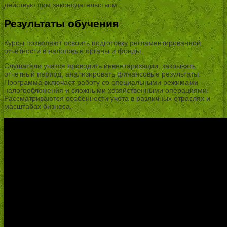
действующим законодательством.
Результаты обучения
Курсы позволяют освоить подготовку регламентированной
отчетности в налоговые органы и фонды.
Слушатели учатся проводить инвентаризации, закрывать
отчетный период, анализировать финансовые результаты.
Программа включает работу со специальными режимами
налогообложения и сложными хозяйственными операциями.
Рассматриваются особенности учета в различных отраслях и
масштабах бизнеса.