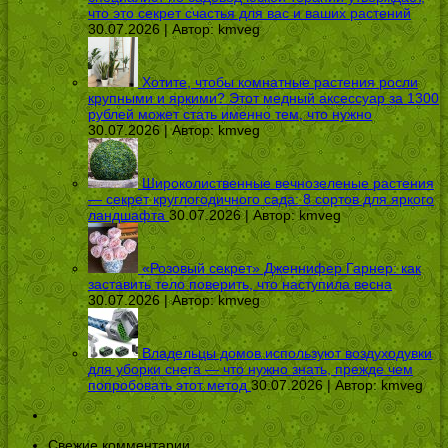
что это секрет счастья для вас и ваших растений
30.07.2026 | Автор:
kmveg
Хотите, чтобы комнатные растения росли
крупными и яркими? Этот медный аксессуар за 1300
рублей может стать именно тем, что нужно
30.07.2026 | Автор:
kmveg
Широколиственные вечнозеленые растения
— секрет круглогодичного сада: 8 сортов для яркого
ландшафта
30.07.2026 | Автор:
kmveg
«Розовый секрет» Дженнифер Гарнер: как
заставить тело поверить, что наступила весна
30.07.2026 | Автор:
kmveg
Владельцы домов используют воздуходувки
для уборки снега — что нужно знать, прежде чем
попробовать этот метод
30.07.2026 | Автор:
kmveg
Свежие комментарии