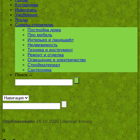
Кустарники
Инвентарь
Удобрения
Ягоды
Советы строителю
Постройка дома
Про мебель
Интерьер и ландшафт
Недвижимость
Техника и инструмент
Ремонт и отделка
Освещение и электричество
Стройматериал
Сантехника
Поиск →
Опубликовано
28.10.2025 |
Автор: kmveg
0