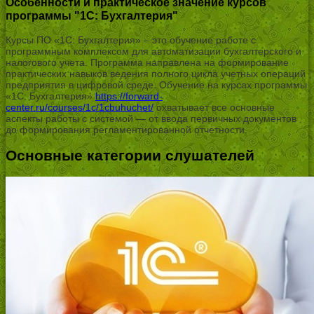
Особенности и практическое значение курсов
программы "1С: Бухгалтерия"
Курсы ПО «1С: Бухгалтерия» – это обучение работе с
программным комплексом для автоматизации бухгалтерского и
налогового учета. Программа направлена на формирование
практических навыков ведения полного цикла учетных операций
предприятия в цифровой среде. Обучение на курсах программы
«1С: Бухгалтерия»
https://forward-
center.ru/courses/1c/1cbuhuchet/
охватывает все основные
аспекты работы с системой — от ввода первичных документов
до формирования регламентированной отчетности.
Основные категории слушателей