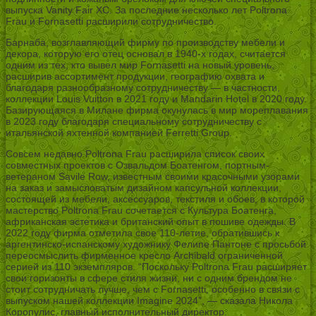
выпуска Vanity Fair XC. За последние несколько лет Poltrona
Frau и Fornasetti расширили сотрудничество.
Барнаба, возглавляющий фирму по производству мебели и
декора, которую его отец основал в 1940-х годах, считается
одним из тех, кто вывел мир Fornasetti на новый уровень,
расширив ассортимент продукции, географию охвата и
благодаря разнообразному сотрудничеству — в частности,
коллекции Louis Vuitton в 2021 году и Mandarin Hotel в 2020 году.
Базирующаяся в Милане фирма окунулась в мир мореплавания
в 2023 году благодаря специальному сотрудничеству с
итальянской яхтенной компанией Ferretti Group.
Совсем недавно Poltrona Frau расширила список своих
совместных проектов с Озвальдом Боатенгом, портным-
ветераном Savile Row, известным своими красочными узорами
на заказ и замысловатым дизайном капсульной коллекции,
состоящей из мебели, аксессуаров, текстиля и обоев, в которой
мастерство Poltrona Frau сочетается с Культура Боатенга,
африканская эстетика и британский опыт в пошиве одежды. В
2022 году фирма отметила свое 110-летие, обратившись к
аргентинско-испанскому художнику Фелипе Пантоне с просьбой
переосмыслить фирменное кресло Archibald ограниченной
серией из 110 экземпляров. “Поскольку Poltrona Frau расширяет
свои горизонты в сфере стиля жизни, ни с одним брендом не
стоит сотрудничать лучше, чем с Fornasetti, особенно в связи с
выпуском нашей коллекции Imagine 2024”, — сказала Никола
Коропулис, главный исполнительный директор.