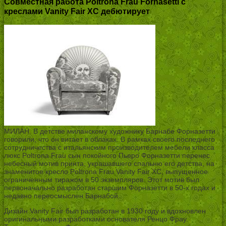
Совместная работа Poltrona Frau Fornasetti с
креслами Vanity Fair XC дебютирует
МИЛАН. В детстве миланскому художнику Барнабе Форназетти
говорили, что он витает в облаках. В рамках своего последнего
сотрудничества с итальянским производителем мебели класса
люкс Poltrona Frau сын покойного Пьеро Форназетти перенес
небесный мотив принта, украшавшего спальню его детства, на
знаменитое кресло Poltrona Frau Vanity Fair XC, выпущенное
ограниченным тиражом в 50 экземпляров. Этот мотив был
первоначально разработан старшим Форназетти в 50-х годах и
недавно переосмыслен Барнабой.
Дизайн Vanity Fair был разработан в 1930 году и вдохновлен
оригинальными разработками основателя Ренцо Фрау.