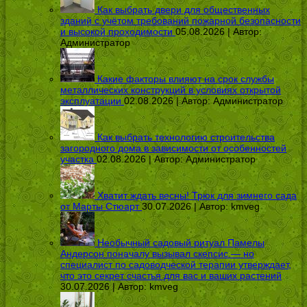
Как выбрать двери для общественных
зданий с учётом требований пожарной безопасности
и высокой проходимости
05.08.2026 | Автор:
Администратор
Какие факторы влияют на срок службы
металлических конструкций в условиях открытой
эксплуатации
02.08.2026 | Автор:
Администратор
Как выбрать технологию строительства
загородного дома в зависимости от особенностей
участка
02.08.2026 | Автор:
Администратор
Хватит ждать весны! Трюк для зимнего сада
от Марты Стюарт
30.07.2026 | Автор:
kmveg
Необычный садовый ритуал Памелы
Андерсон поначалу вызывал скепсис — но
специалист по садоводческой терапии утверждает,
что это секрет счастья для вас и ваших растений
30.07.2026 | Автор:
kmveg