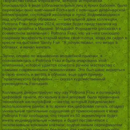
Творчество семьи Форназетти, которое исторически
описывалось в виде соблазнительных лиц и ярких бабочек, было
переосмыслено компанией Fornasetti с помощью дизайнерской
иллюстрации, состоящей из солнца и луны, поднимающихся
над клубящимися облаками, — визуальной дани коллекции
Poltrona Frau Imagine 2024, которая будет представлена на
Неделе дизайна в Милане. Младший Форназетти рассказал в
совместном заявлении с Poltrona Frau, что на него снизошло
озарение воскресить старый мотив своего отца, когда он сидел в
кресле на выставке Vanity Fair. “Я почувствовал, что витаю в
облаках, и начал мечтать.
Затем, словно по мановению волшебной палочки, я
познакомилась с Poltrona Frau и была очарована этой
компанией, которой удается сочетать ручное мастерство с
самыми современными технологиями. Это был шанс вернуться
в свою юность и витать в облаках, еще один пример
”практического безумия»», — сказал художественный
руководитель Fornasetti.
Коллекция демонстрирует ноу-хау Poltrona Frau и потенциал
цифровой печати, поскольку в ней впервые была применена
технология шелкографии — метод, который предполагает
использование рамок, в то время как цифровая печать создает
уникальные тактильные ощущения от прикосновения к коже.
Poltrona Frau сообщила, что серия из 50 экземпляров будет
иметь индивидуальные номера и будет поставляться с
эксклюзивным кожаным клатчем, подписанным сертификатом
подлинности и кожаным брелоком для ключей специального