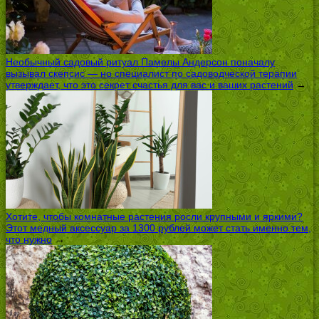
Необычный садовый ритуал Памелы Андерсон поначалу
вызывал скепсис — но специалист по садоводческой терапии
утверждает, что это секрет счастья для вас и ваших растений
→
Хотите, чтобы комнатные растения росли крупными и яркими?
Этот медный аксессуар за 1300 рублей может стать именно тем,
что нужно
→