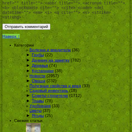
href="" title=""> <abbr title=""> <acronym title="">
<b> <blockquote cite=""> <cite> <code> <del
datetime=""> <em> <i> <q cite=""> <s> <strike>
<strong>
Наверх ↑
Категории
Болезни и вредители
(36)
►
Грибы
(22)
►
Дачнику на заметку
(782)
►
Деревья
(74)
►
Кустарники
(38)
Новости
(2957)
►
Овощи
(232)
Полезные свойства и вред
(33)
Садовый инвентарь
(18)
►
Советы строителю
(1712)
►
Травы
(78)
Удобрения
(33)
Цветы
(37)
►
Ягоды
(25)
Свежие статьи