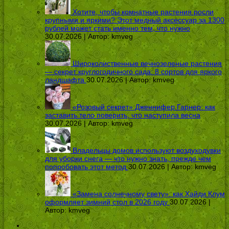
Хотите, чтобы комнатные растения росли
крупными и яркими? Этот медный аксессуар за 1300
рублей может стать именно тем, что нужно
30.07.2026 | Автор:
kmveg
Широколиственные вечнозеленые растения
— секрет круглогодичного сада: 8 сортов для яркого
ландшафта
30.07.2026 | Автор:
kmveg
«Розовый секрет» Дженнифер Гарнер: как
заставить тело поверить, что наступила весна
30.07.2026 | Автор:
kmveg
Владельцы домов используют воздуходувки
для уборки снега — что нужно знать, прежде чем
попробовать этот метод
30.07.2026 | Автор:
kmveg
«Замена солнечному свету»: как Хайди Клум
оформляет зимний стол в 2026 году
30.07.2026 |
Автор:
kmveg