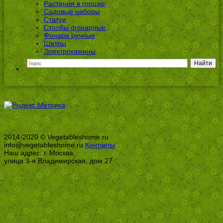
Растения в горшке
Садовые наборы
Статуи
Столбы фонарные
Фонари ручные
Шатры
Электрокамины
2014-2020 © Vegetableshome.ru
info@vegetableshome.ru
Контакты
Наш адрес: г. Москва,
улица 3-я Владимирская, дом 27