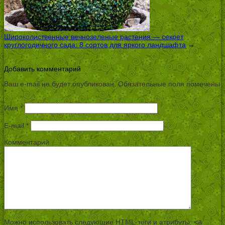
Широколиственные вечнозеленые растения — секрет
круглогодичного сада: 8 сортов для яркого ландшафта
→
Добавить комментарий
Ваш e-mail не будет опубликован.
Обязательные поля помечены
*
Имя
*
E-mail
*
Комментарий
Можно использовать следующие
HTML
-теги и атрибуты:
<a