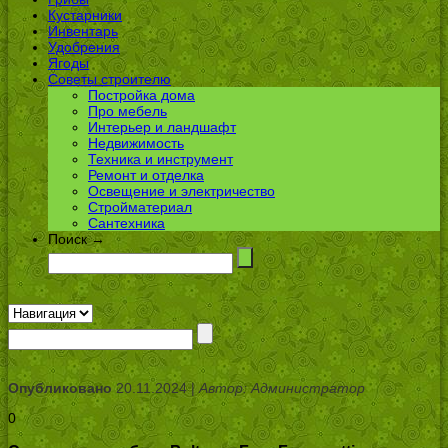
Кустарники
Инвентарь
Удобрения
Ягоды
Советы строителю
Постройка дома
Про мебель
Интерьер и ландшафт
Недвижимость
Техника и инструмент
Ремонт и отделка
Освещение и электричество
Стройматериал
Сантехника
Поиск →
Опубликовано
20.11.2024 |
Автор: Администратор
0