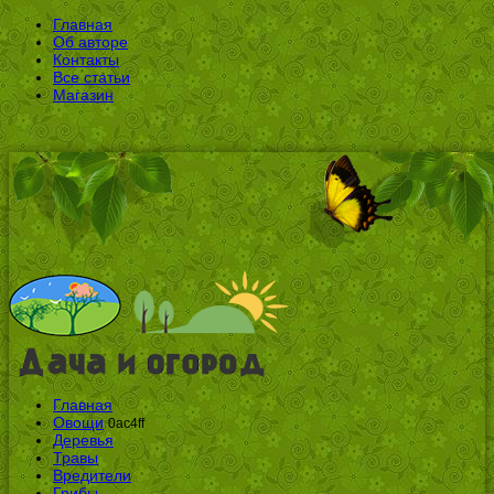
Главная
Об авторе
Контакты
Все статьи
Магазин
Главная
Овощи
0ac4ff
Деревья
Травы
Вредители
Грибы