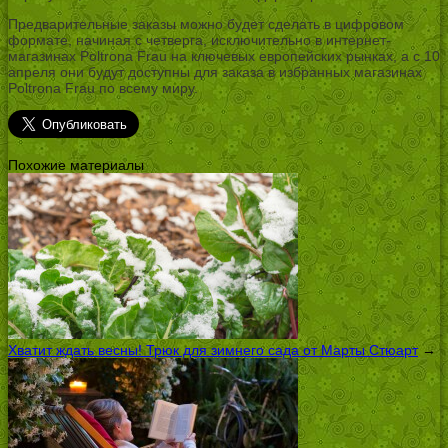
Предварительные заказы можно будет сделать в цифровом
формате, начиная с четверга, исключительно в интернет-
магазинах Poltrona Frau на ключевых европейских рынках, а с 10
апреля они будут доступны для заказа в избранных магазинах
Poltrona Frau по всему миру.
Похожие материалы
Хватит ждать весны! Трюк для зимнего сада от Марты Стюарт
→