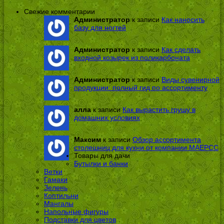
Свежие комментарии
Администратор
к записи
Как наносить
базу для ногтей
Администратор
к записи
Как сделать
входной козырек из поликарбоната
Администратор
к записи
Виды сувенирной
продукции: полный гид по ассортименту
алла
к записи
Как вырастить грушу в
домашних условиях
Максим
к записи
Обзор ассортимента
столешниц для кухни от компании МАЕРСС
Товары для дачи
Бутылки и банки
Ветки
Гамаки
Зелень
Коптильни
Мангалы
Напольные фигуры
Подставки для цветов