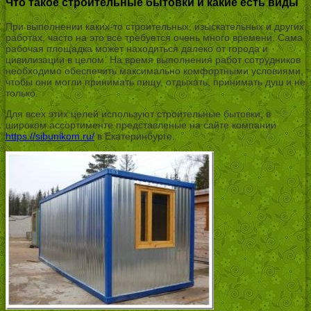
Что такое строительные бытовки и какие есть виды
При выполнении каких-то строительных, изыскательных и других
работах, часто на это все требуется очень много времени. Сама
рабочая площадка может находиться далеко от города и
цивилизации в целом. На время выполнения работ сотрудников
необходимо обеспечить максимально комфортными условиями,
чтобы они могли принимать пищу, отдыхать, принимать душ и не
только.
Для всех этих целей используют строительные бытовки, в
широком ассортименте представленые на сайте компании
https://sibunikom.ru/
в Екатеринбурге.