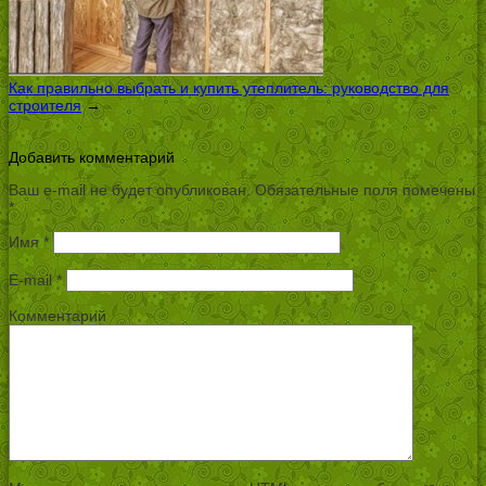
Как правильно выбрать и купить утеплитель: руководство для
строителя
→
Добавить комментарий
Ваш e-mail не будет опубликован.
Обязательные поля помечены
*
Имя
*
E-mail
*
Комментарий