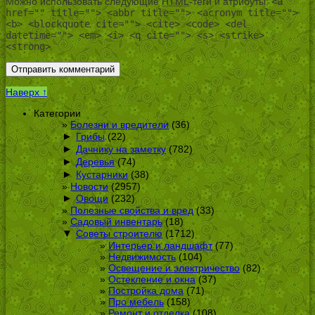
Можно использовать следующие
HTML
-теги и атрибуты:
<a
href="" title=""> <abbr title=""> <acronym title="">
<b> <blockquote cite=""> <cite> <code> <del
datetime=""> <em> <i> <q cite=""> <s> <strike>
<strong>
Наверх ↑
Категории
Болезни и вредители
(36)
►
Грибы
(22)
►
Дачнику на заметку
(782)
►
Деревья
(74)
►
Кустарники
(38)
Новости
(2957)
►
Овощи
(232)
Полезные свойства и вред
(33)
Садовый инвентарь
(18)
▼
Советы строителю
(1712)
Интерьер и ландшафт
(77)
Недвижимость
(104)
Освещение и электричество
(82)
Остекление и окна
(37)
Постройка дома
(71)
Про мебель
(158)
Ремонт и отделка
(108)