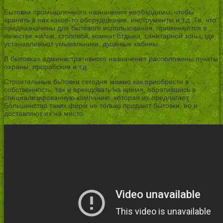
Бытовки промышленного назначения необходимы, чтобы
хранить в них какое-то оборудование, инструменты и т.д. Те, что
предназначены для бытового использования, применяются в
качестве жилья, столовой, комнат отдыха, санитарной зоны, где
устанавливают умывальники, душевые кабины.
В бытовках административного назначения расположены пункты
охраны, прорабские и т.д.
Строительные бытовки сегодня можно как приобрести в
собственность, так и арендовать на время, обратившись в
специализированную компанию, которая их предлагает.
Большинство таких фирм не только продают бытовки, но и
доставляют их на место.