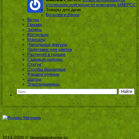
столешниц для кухни от компании МАЕРСС
Товары для дачи
Бутылки и банки
Ветки
Гамаки
Зелень
Коптильни
Мангалы
Напольные фигуры
Подставки для цветов
Растения в горшке
Садовые наборы
Статуи
Столбы фонарные
Фонари ручные
Шатры
Электрокамины
2014-2020 © Vegetableshome.ru