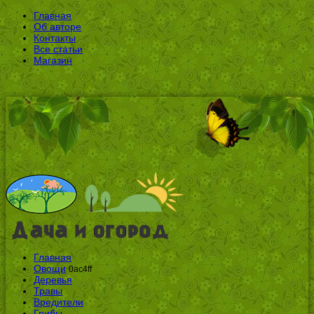
Главная
Об авторе
Контакты
Все статьи
Магазин
Главная
Овощи
0ac4ff
Деревья
Травы
Вредители
Грибы