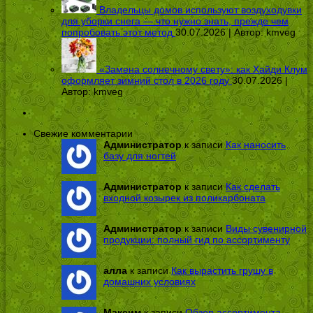
Владельцы домов используют воздуходувки
для уборки снега — что нужно знать, прежде чем
попробовать этот метод
30.07.2026 | Автор:
kmveg
«Замена солнечному свету»: как Хайди Клум
оформляет зимний стол в 2026 году
30.07.2026 |
Автор:
kmveg
Свежие комментарии
Администратор
к записи
Как наносить
базу для ногтей
Администратор
к записи
Как сделать
входной козырек из поликарбоната
Администратор
к записи
Виды сувенирной
продукции: полный гид по ассортименту
алла
к записи
Как вырастить грушу в
домашних условиях
Максим
к записи
Обзор ассортимента