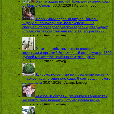
Хватит ждать весны! Трюк для зимнего сада
от Марты Стюарт
30.07.2026 | Автор:
kmveg
Необычный садовый ритуал Памелы
Андерсон поначалу вызывал скепсис — но
специалист по садоводческой терапии утверждает,
что это секрет счастья для вас и ваших растений
30.07.2026 | Автор:
kmveg
Хотите, чтобы комнатные растения росли
крупными и яркими? Этот медный аксессуар за 1300
рублей может стать именно тем, что нужно
30.07.2026 | Автор:
kmveg
Широколиственные вечнозеленые растения
— секрет круглогодичного сада: 8 сортов для яркого
ландшафта
30.07.2026 | Автор:
kmveg
«Розовый секрет» Дженнифер Гарнер: как
заставить тело поверить, что наступила весна
30.07.2026 | Автор:
kmveg