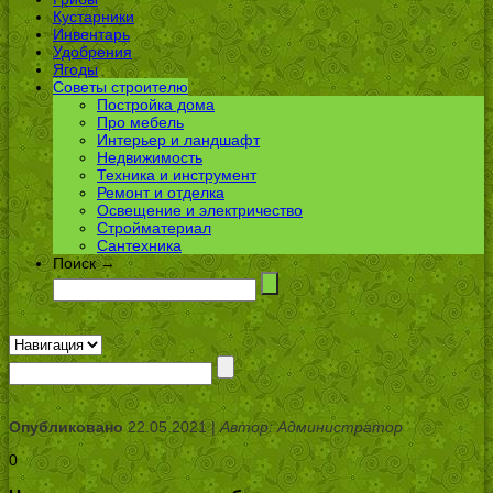
Кустарники
Инвентарь
Удобрения
Ягоды
Советы строителю
Постройка дома
Про мебель
Интерьер и ландшафт
Недвижимость
Техника и инструмент
Ремонт и отделка
Освещение и электричество
Стройматериал
Сантехника
Поиск →
Опубликовано
22.05.2021 |
Автор: Администратор
0