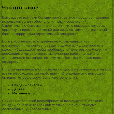
Что это такое
Бытовка это всё-таки больше просторечное народное название,
используемое для обозначения таких сооружений.
Строительные бытовки — это вагончики, с помощью которых
организуют временное жильё или хозблок, административный
блок на территории строительной площадки.
Если рабочее место отдалённое, у сотрудников нет
возможности, например, съездить домой или даже просто в
какое-нибудь кафе, чтобы пообедать. В некоторых случаях им
необходимо жить на месте выполнения работ, так как это
экономически выгоднее, потому что тратится меньше времени
на дорогу.
По этой причине для строителей создаются временное жильё со
всеми необходимыми удобствами. Это делается с помощью
бытовок, которые могут быть изготовлены из:
Сэндвич-панелей
Дерева
Металла и т.д.
Сейчас наибольшей популярностью пользуются бытовки из
сэндвич-панелей, так как они тёплые, не очень тяжёлые,
долговечные, универсальные.