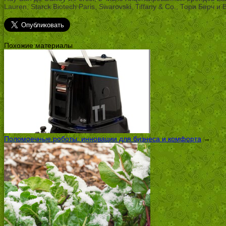
Lauren, Starck Biotech Paris, Swarovski, Tiffany & Co., Тори Берч и
Похожие материалы
Поломоечные роботы: инновации для бизнеса и комфорта
→