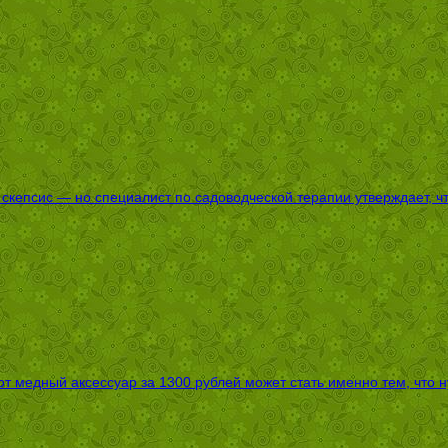
епсис — но специалист по садоводческой терапии утверждает, что
т медный аксессуар за 1300 рублей может стать именно тем, что 