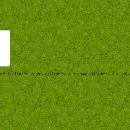
="" title=""> <abbr title=""> <acronym title=""> <b> <bl