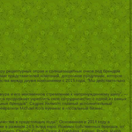
 миру рецептурных оправ и солнцезащитных очков под брендом
ловам представителей компаний, досрочное продление, которое
чества между двумя компаниями с 2015 года. “Мы действительно
мура и его неизменное стремление к непринужденному шику”, —
ica продолжает укреплять свое сотрудничество с одной из самых
льных брендов”. Седрик Уилмотт, главный исполнительный
ревратили Michael Kors eyewear в глобальный бизнес,
ичества в предстоящие годы”. Основанная в 2018 году в
чке в размере 24,5 млрд евро. Помимо собственных брендов, от
Burberry, Chanel, Coach, Dolce & Gabbana, Ferrari, Prada, Ralph