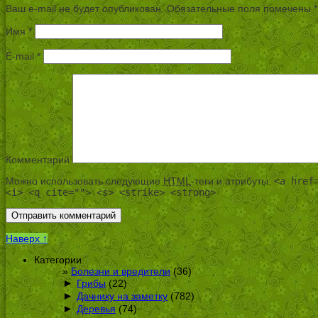
Ваш e-mail не будет опубликован.
Обязательные поля помечены
*
Имя
*
E-mail
*
Комментарий
Можно использовать следующие
HTML
-теги и атрибуты:
<a href
<i> <q cite=""> <s> <strike> <strong>
Наверх ↑
Категории
Болезни и вредители
(36)
►
Грибы
(22)
►
Дачнику на заметку
(782)
►
Деревья
(74)