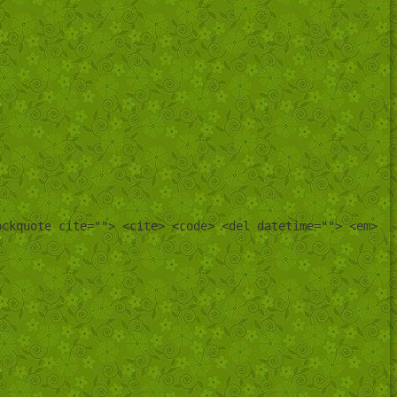
ockquote cite=""> <cite> <code> <del datetime=""> <em>