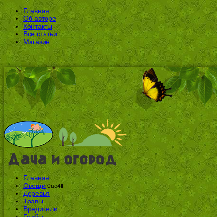
Главная
Об авторе
Контакты
Все статьи
Магазин
Главная
Овощи
0ac4ff
Деревья
Травы
Вредители
Грибы