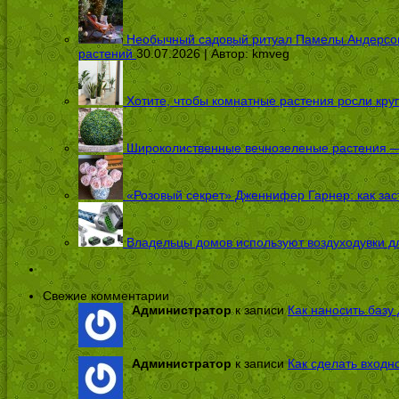
Необычный садовый ритуал Памелы Андерсон п
растений
30.07.2026 | Автор:
kmveg
Хотите, чтобы комнатные растения росли кру
Широколиственные вечнозеленые растения — 
«Розовый секрет» Дженнифер Гарнер: как заст
Владельцы домов используют воздуходувки дл
Свежие комментарии
Администратор
к записи
Как наносить базу 
Администратор
к записи
Как сделать входн