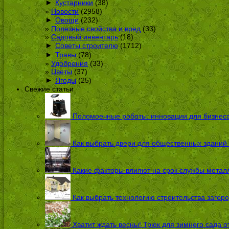
►
Кустарники
(38)
Новости
(2958)
►
Овощи
(232)
Полезные свойства и вред
(33)
Садовый инвентарь
(18)
►
Советы строителю
(1712)
►
Травы
(78)
Удобрения
(33)
Цветы
(37)
►
Ягоды
(25)
Свежие статьи
Поломоечные роботы: инновации для бизнес
Как выбрать двери для общественных зданий
Какие факторы влияют на срок службы металл
Как выбрать технологию строительства загоро
Хватит ждать весны! Трюк для зимнего сада 