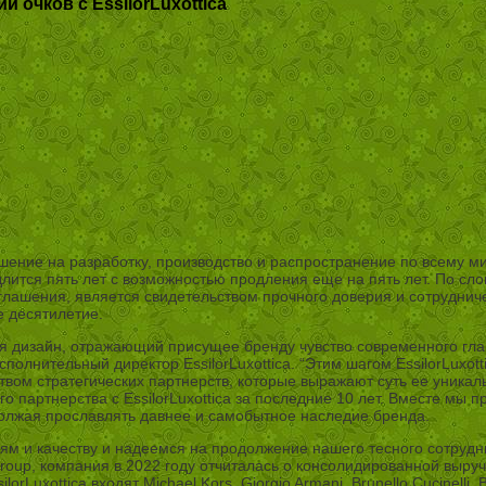
 очков с EssilorLuxottica
глашение на разработку, производство и распространение по всему
одлится пять лет с возможностью продления еще на пять лет. По с
оглашения, является свидетельством прочного доверия и сотрудни
е десятилетие.
я дизайн, отражающий присущее бренду чувство современного гла
олнительный директор EssilorLuxottica. “Этим шагом EssilorLuxott
твом стратегических партнерств, которые выражают суть ее уника
о партнерства с EssilorLuxottica за последние 10 лет. Вместе мы п
олжая прославлять давнее и самобытное наследие бренда.
иям и качеству и надеемся на продолжение нашего тесного сотрудн
 Group, компания в 2022 году отчиталась о консолидированной выру
rLuxottica входят Michael Kors, Giorgio Armani, Brunello Cucinelli, 