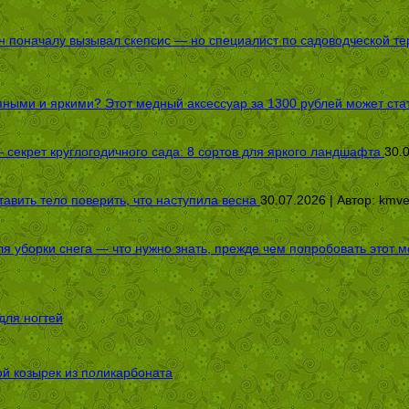
оначалу вызывал скепсис — но специалист по садоводческой терап
пными и яркими? Этот медный аксессуар за 1300 рублей может стат
секрет круглогодичного сада: 8 сортов для яркого ландшафта
30.
авить тело поверить, что наступила весна
30.07.2026 | Автор:
kmv
я уборки снега — что нужно знать, прежде чем попробовать этот м
для ногтей
ой козырек из поликарбоната