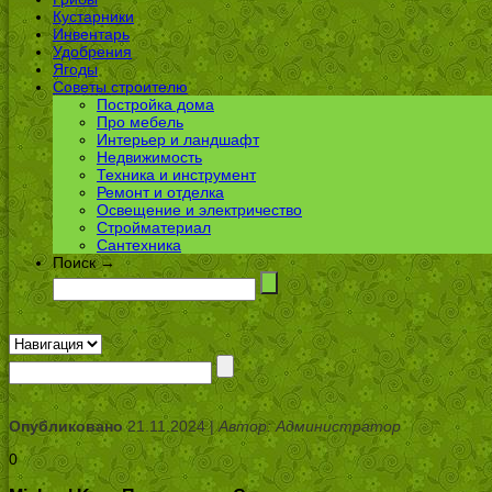
Кустарники
Инвентарь
Удобрения
Ягоды
Советы строителю
Постройка дома
Про мебель
Интерьер и ландшафт
Недвижимость
Техника и инструмент
Ремонт и отделка
Освещение и электричество
Стройматериал
Сантехника
Поиск →
Опубликовано
21.11.2024 |
Автор: Администратор
0