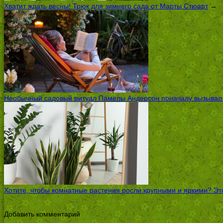
Хватит ждать весны! Трюк для зимнего сада от Марты Стюарт
→
Необычный садовый ритуал Памелы Андерсон поначалу вызывал ск
Хотите, чтобы комнатные растения росли крупными и яркими? Это
Добавить комментарий