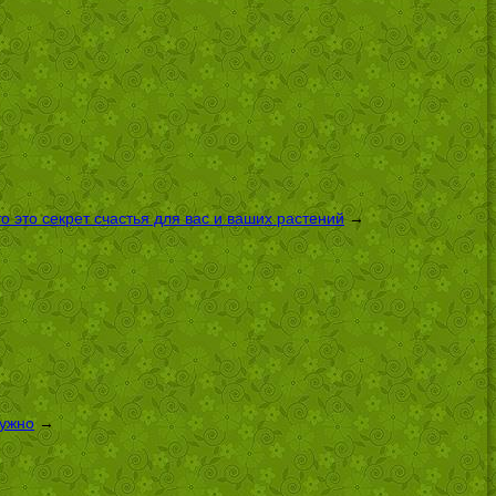
 это секрет счастья для вас и ваших растений
→
нужно
→