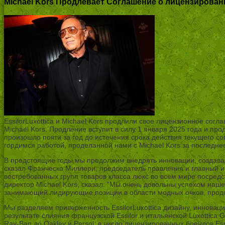
Michael Kors Продлевает Соглашение о лицензировании
EssilorLuxottica и Michael Kors продлили свое лицензионное со
Michael Kors. Продление вступит в силу 1 января 2025 года и пр
произошло почти за год до истечения срока действия текущего с
гордимся работой, проделанной нами с Michael Kors за последне
В предстоящие годы мы продолжим внедрять инновации, создава
сказал Франческо Миллери, председатель правления и главный исп
востребованных групп товаров класса люкс во всем мире посредс
директор Michael Kors, сказал: “Мы очень довольны успехом нашег
занимающий лидирующие позиции в области модных очков, прод
Мы разделяем приверженность EssilorLuxottica дизайну, инновац
результате слияния французской Essilor и итальянской Luxottica
Ray-Ban до Oakley и Persol, в число лицензированных брендов Essilo