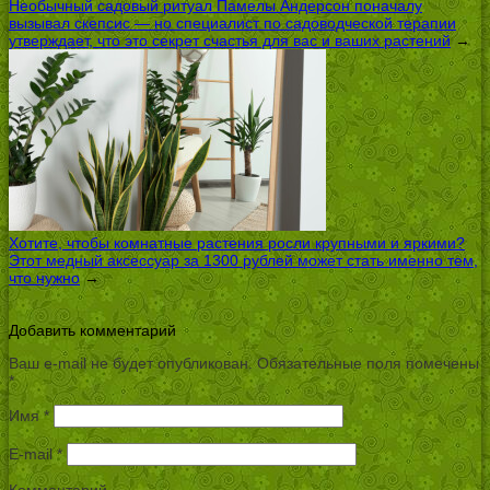
Необычный садовый ритуал Памелы Андерсон поначалу
вызывал скепсис — но специалист по садоводческой терапии
утверждает, что это секрет счастья для вас и ваших растений
→
Хотите, чтобы комнатные растения росли крупными и яркими?
Этот медный аксессуар за 1300 рублей может стать именно тем,
что нужно
→
Добавить комментарий
Ваш e-mail не будет опубликован.
Обязательные поля помечены
*
Имя
*
E-mail
*
Комментарий