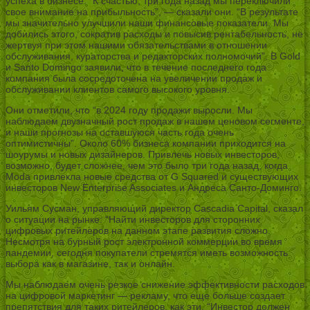
успеха в бизнесе. “К счастью, три года назад мы переключили
свое внимание на прибыльность”, — сказали они. “В результате
мы значительно улучшили наши финансовые показатели. Мы
добились этого, сократив расходы и повысив рентабельность, не
жертвуя при этом нашими обязательствами в отношении
обслуживания, кураторства и редакторских полномочий”. В Gold
и Santo Domingo заявили, что в течение последнего года
компания была сосредоточена на увеличении продаж и
обслуживании клиентов самого высокого уровня.
Они отметили, что “в 2024 году продажи выросли. Мы
наблюдаем двузначный рост продаж в нашем ценовом сегменте,
и наши прогнозы на оставшуюся часть года очень
оптимистичны”. Около 60% бизнеса компании приходится на
шоурумы и новых дизайнеров. Привлечь новых инвесторов,
возможно, будет сложнее, чем это было три года назад, когда
Moda привлекла новые средства от G Squared и существующих
инвесторов New Enterprise Associates и Андреса Санто-Доминго.
Уильям Сусман, управляющий директор Cascadia Capital, сказал
о ситуации на рынке: “Найти инвесторов для сторонних
цифровых ритейлеров на данном этапе развития сложно.
Несмотря на бурный рост электронной коммерции во время
пандемии, сегодня покупатели стремятся иметь возможность
выбора как в магазине, так и онлайн.
Мы наблюдаем очень резкое снижение эффективности расходов
на цифровой маркетинг — рекламу, что еще больше создает
препятствия для таких ритейлеров, как эти. “Инвестор должен