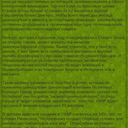
некогда могущественных ритейлеров, доминировавших в сфере
электронной коммерции, торгуют с рук по бросовым ценам.
Frasers Group купила «Спички» за 52 миллиона фунтов
стерлингов только для того, чтобы всего через два месяца
развернуться и ввести в эксплуатацию компанию, уволив более
половины сотрудников и организовав еще одну потенциальную
распродажу противопожарных товаров.
Next plc, которая в прошлом году конкурировала с Frasers Group
за покупку спичек, может вернуться в качестве
заинтересованной стороны. Важно отметить, что у Next есть
деньги. У нее также есть прибыльные магазины и крупная
онлайн-платформа по продаже товаров сторонних брендов. И
специализируется на покупке проблемных активов или
лицензировании частей несуществующих компаний в
Великобритании и их повторном запуске в Интернете или в
магазине.
Также активно развивается Yoox Net-a-porter, которая по-
прежнему принадлежит финансовой компании Richemont.
Буркхарт Грунд, финансовый директор компании, сказал, что
Richemont уже получила “незапрошенный интерес” от ряда
сторон и “видит разумную вероятность” того, что YNAP будет
продана в течение следующих 12 месяцев.
В третьем квартале продажи в YNAP снизились на 14%, что, по
словам Ришмонта, “по-прежнему создает сложные условия для
онлайн-дистрибьюторов pure play”. Отраслевые источники
сообщили, что Net-a-porter уже затягивает пояса и покупает