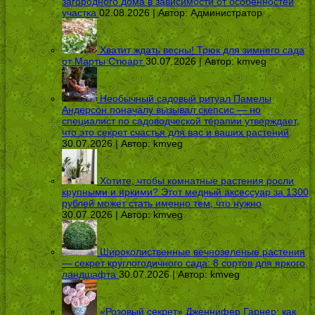
загородного дома в зависимости от особенностей
участка
02.08.2026 | Автор:
Администратор
Хватит ждать весны! Трюк для зимнего сада
от Марты Стюарт
30.07.2026 | Автор:
kmveg
Необычный садовый ритуал Памелы
Андерсон поначалу вызывал скепсис — но
специалист по садоводческой терапии утверждает,
что это секрет счастья для вас и ваших растений
30.07.2026 | Автор:
kmveg
Хотите, чтобы комнатные растения росли
крупными и яркими? Этот медный аксессуар за 1300
рублей может стать именно тем, что нужно
30.07.2026 | Автор:
kmveg
Широколиственные вечнозеленые растения
— секрет круглогодичного сада: 8 сортов для яркого
ландшафта
30.07.2026 | Автор:
kmveg
«Розовый секрет» Дженнифер Гарнер: как