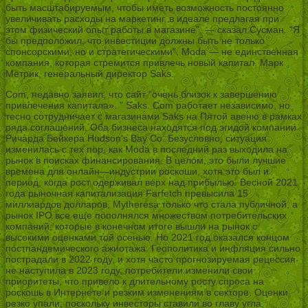
быть масштабируемым, чтобы иметь возможность постоянно
увеличивать расходы на маркетинг, в идеале предлагая при
этом физический опыт работы в магазине”, — сказал Сусман. “Я
бы предположил, что инвестиции должны быть не только
спонсорскими, но и стратегическими”. Moda — не единственная
компания, которая стремится привлечь новый капитал. Марк
Метрик, генеральный директор Saks.
Com, недавно заявил, что сайт “очень близок к завершению
привлечения капитала». ” Saks. Com работает независимо, но
тесно сотрудничает с магазинами Saks на Пятой авеню в рамках
ряда соглашений. Оба бизнеса находятся под эгидой компании
Ричарда Бейкера Hudson’s Bay Co. Безусловно, ситуация
изменилась с тех пор, как Moda в последний раз выходила на
рынок в поисках финансирования. В целом, это были лучшие
времена для онлайн—индустрии роскоши, хотя это был и
период, когда рост одерживал верх над прибылью. Весной 2021
года рыночная капитализация Farfetch превысила 15
миллиардов долларов, Mytheresa только что стала публичной, а
рынок IPO все еще пополнялся множеством потребительских
компаний, которые в конечном итоге вышли на рынок с
высокими оценками той осенью. Но 2021 год оказался концом
постпандемического ажиотажа. Геополитика и инфляция сильно
пострадали в 2022 году, и хотя часто прогнозируемая рецессия
не наступила в 2023 году, потребители изменили свои
приоритеты, что привело к длительному росту спроса на
роскошь в Интернете и резким изменениям в секторе. Оценки
резко упали, поскольку инвесторы ставили во главу угла