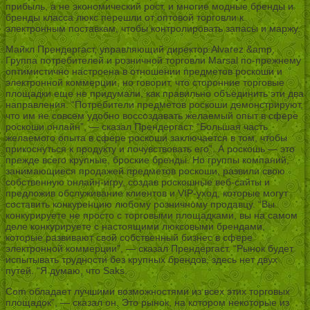
прибыль, а не экономический рост, и многие модные бренды и
бренды класса люкс перешли от оптовой торговли к
электронным поставкам, чтобы контролировать запасы и маржу.
Майкл Прендергаст, управляющий директор Alvarez &amp,
Группа потребителей и розничной торговли Marsal по-прежнему
оптимистично настроена в отношении предметов роскоши и
электронной коммерции, но говорит, что сторонние торговые
площадки еще не придумали, как правильно объединить эти два
направления. “Потребители предметов роскоши демонстрируют,
что им не совсем удобно воссоздавать желаемый опыт в сфере
роскоши онлайн”, — сказал Прендергаст. “Большая часть
желаемого опыта в сфере роскоши заключается в том, чтобы
прикоснуться к продукту и почувствовать его”. А роскошь — это
прежде всего крупные, броские бренды. Но группы компаний,
занимающиеся продажей предметов роскоши, развили свою
собственную онлайн-игру, создав роскошные веб-сайты и
предложив обслуживание клиентов и VIP-уход, которые могут
составить конкуренцию любому розничному продавцу. “Вы
конкурируете не просто с торговыми площадками, вы на самом
деле конкурируете с настоящими люксовыми брендами,
которые развивают свой собственный бизнес в сфере
электронной коммерции”, — сказал Прендергаст. “Рынок будет
испытывать трудности без крупных брендов, здесь нет двух
путей. “Я думаю, что Saks.
Com обладает лучшими возможностями из всех этих торговых
площадок”, — сказал он. Это рынок, на котором некоторые из