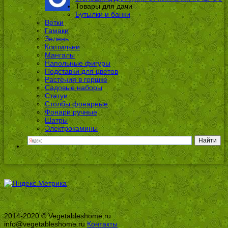
Товары для дачи
Бутылки и банки
Ветки
Гамаки
Зелень
Коптильни
Мангалы
Напольные фигуры
Подставки для цветов
Растения в горшке
Садовые наборы
Статуи
Столбы фонарные
Фонари ручные
Шатры
Электрокамины
2014-2020 © Vegetableshome.ru
info@vegetableshome.ru
Контакты