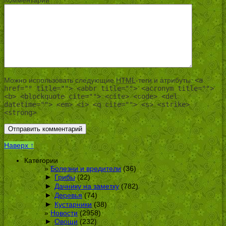
Можно использовать следующие
HTML
-теги и атрибуты:
<a
href="" title=""> <abbr title=""> <acronym title="">
<b> <blockquote cite=""> <cite> <code> <del
datetime=""> <em> <i> <q cite=""> <s> <strike>
<strong>
Наверх ↑
Категории
Болезни и вредители
(36)
►
Грибы
(22)
►
Дачнику на заметку
(782)
►
Деревья
(74)
►
Кустарники
(38)
Новости
(2958)
►
Овощи
(232)