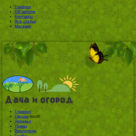
Главная
Об авторе
Контакты
Все статьи
Магазин
Главная
Овощи
0ac4ff
Деревья
Травы
Вредители
Грибы