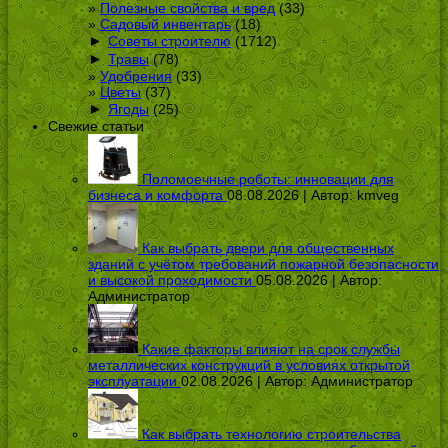
Полезные свойства и вред
(33)
Садовый инвентарь
(18)
►
Советы строителю
(1712)
►
Травы
(78)
Удобрения
(33)
Цветы
(37)
►
Ягоды
(25)
Свежие статьи
Поломоечные роботы: инновации для
бизнеса и комфорта
08.08.2026 | Автор:
kmveg
Как выбрать двери для общественных
зданий с учётом требований пожарной безопасности
и высокой проходимости
05.08.2026 | Автор:
Администратор
Какие факторы влияют на срок службы
металлических конструкций в условиях открытой
эксплуатации
02.08.2026 | Автор:
Администратор
Как выбрать технологию строительства