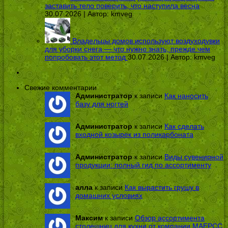
заставить тело поверить, что наступила весна
30.07.2026 | Автор:
kmveg
Владельцы домов используют воздуходувки
для уборки снега — что нужно знать, прежде чем
попробовать этот метод
30.07.2026 | Автор:
kmveg
Свежие комментарии
Администратор
к записи
Как наносить
базу для ногтей
Администратор
к записи
Как сделать
входной козырек из поликарбоната
Администратор
к записи
Виды сувенирной
продукции: полный гид по ассортименту
алла
к записи
Как вырастить грушу в
домашних условиях
Максим
к записи
Обзор ассортимента
столешниц для кухни от компании МАЕРСС