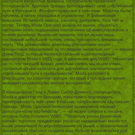
наступили непростые времена. Потребители проявляют
осторожность. Крупные бренды прокладывают свой собственный
путь в Интернете. Фарфетч нуждался в спасении. Matches была
куплена, а затем передана в управление. И финансовая
компания Richemont смогла, наконец, разгрузить Yoox Net-a-
porter. Теперь Moda Operandi вышла на рынок, общаясь с
частными инвестиционными компаниями об инвестировании и
поиске капитала. Компания заявила, что ей нужен лишь
последний небольшой толчок, чтобы преодолеть финишную
черту. “Мы чрезвычайно довольны улучшением наших
финансовых показателей за последние несколько лет”, — сказал
Джим Голд, который является главным исполнительным
директором Moda с 2021 года, в заявлении для WWD. “Несмотря
на то, что текущий бизнес довольно силен, мы ищем очень
скромный объем капитала для достижения заключительного
этапа нашего пути к прибыльности”. Moda работает в
блестящем, но сложном секторе, который в последнее время
вызывает недовольство многих конкурентов.
В понедельник Голд и Лорен Санто-Доминго, соучредитель
Moda и директор по брендам, попытались подтвердить
приверженность компании в письме, направленном партнерам
бренда. “Moda Operandi полностью привержена нашему
долгосрочному партнерству”, — написали супруги в письме,
которое было получено WWD. “Поскольку рынок розничной
онлайн-торговли предметами роскоши кардинально меняется,
наше уникальное позиционирование на рынке и значительный
финансовый прогресс создали еще больше возможностей для