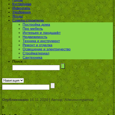
Кустарники
Инвентарь
Удобрения
Ягоды
Советы строителю
Постройка дома
Про мебель
Интерьер и ландшафт
Недвижимость
Техника и инструмент
Ремонт и отделка
Освещение и электричество
Стройматериал
Сантехника
Поиск →
Опубликовано
16.11.2024 |
Автор: Администратор
0