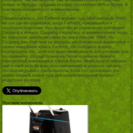
только те бренды, продажи которых составляют 80% и более. В
компании отказались от комментариев.
Предполагалось, что Farfetch возьмет под свой контроль YNAP,
но эта сделка сорвалась, когда Farfetch, нуждавшийся в
некотором спасении, был выкуплен из управления компанией
Coupang в январе. Coupang отказалась от комментариев, когда
ее спросили, заинтересована ли она в покупке YNAP. Но
Coupang уже ответила на вопросы настороженных аналитиков о
своем намерении купить Farfetch, что побудило фирму
подтвердить, что, хотя она видит возможность для роскоши, она
по-прежнему сосредоточена на своем основном бизнесе
электронной коммерции в Южной Корее. Moda просто обязана
найти свой путь во всех этих изменениях и успешно сделать
последний рывок к прибыльности. Если это произойдет, это
может открыть новый путь для мультибрендовой онлайн-
индустрии роскоши.
Похожие материалы