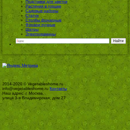
Подставки для цветов
Растения в горшке
Садовые наборы
Статуи
Столбы фонарные
Фонари ручные
Шатры
Электрокамины
2014-2020 © Vegetableshome.ru
info@vegetableshome.ru
Контакты
Наш адрес: г. Москва,
улица 3-я Владимирская, дом 27