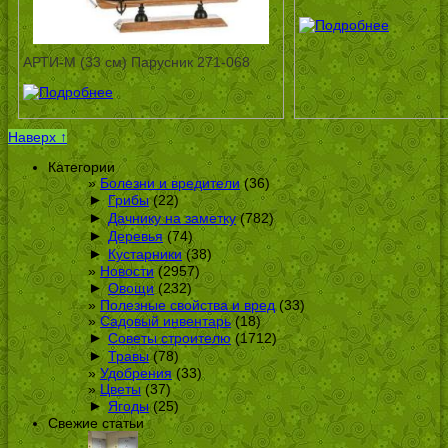
АРТИ-М (33 см) Парусник 271-068
Наверх ↑
Категории
Болезни и вредители
(36)
►
Грибы
(22)
►
Дачнику на заметку
(782)
►
Деревья
(74)
►
Кустарники
(38)
Новости
(2957)
►
Овощи
(232)
Полезные свойства и вред
(33)
Садовый инвентарь
(18)
►
Советы строителю
(1712)
►
Травы
(78)
Удобрения
(33)
Цветы
(37)
►
Ягоды
(25)
Свежие статьи