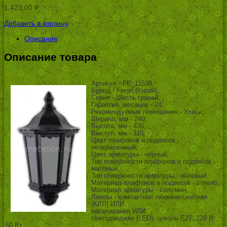
1,423.00
Р
УБ.
Добавить в корзину
Описание
Описание товара
Артикул - FE_11539,
Бренд - Feron (Китай),
Серия - Шесть граней,
Гарантия, месяцев - 24,
Рекомендуемые помещения - Улица,
Ширина, мм - 240,
Высота, мм - 435,
Выступ, мм - 110,
Цвет плафонов и подвесок -
неокрашенный,
Цвет арматуры - черный,
Тип поверхности плафонов и подвесок -
матовый,
Тип поверхности арматуры - матовый,
Материал плафонов и подвесок - стекло,
Материал арматуры - силумин,
Лампы - компактная люминесцентная
(КЛЛ) ИЛИ
накаливания ИЛИ
светодиодная (LED), цоколь E27; 220 В;
60 Вт, ,