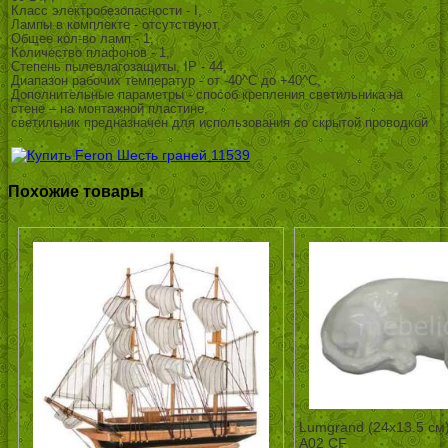
Класс электробезопасности - I,
Лампы в комплекте - отсутствуют,
Общее кол-во ламп - 1,
Количество плафонов - 1,
Степень пылевлагозащиты, IP - 44,
Диапазон рабочих температур - от -40^C до +40^C,
Дополнительные параметры - способ крепления светильника на
стене – на монтажной пластине,
светильник предназначен для использования со скрытой проводкой
Похожие товары
Lumgrand (24х13.5 см
A02 CF