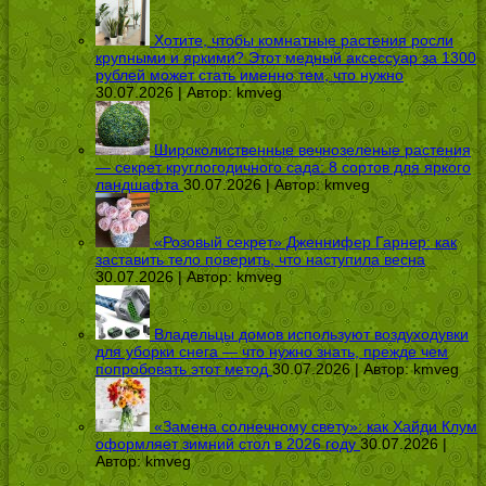
Хотите, чтобы комнатные растения росли
крупными и яркими? Этот медный аксессуар за 1300
рублей может стать именно тем, что нужно
30.07.2026 | Автор:
kmveg
Широколиственные вечнозеленые растения
— секрет круглогодичного сада: 8 сортов для яркого
ландшафта
30.07.2026 | Автор:
kmveg
«Розовый секрет» Дженнифер Гарнер: как
заставить тело поверить, что наступила весна
30.07.2026 | Автор:
kmveg
Владельцы домов используют воздуходувки
для уборки снега — что нужно знать, прежде чем
попробовать этот метод
30.07.2026 | Автор:
kmveg
«Замена солнечному свету»: как Хайди Клум
оформляет зимний стол в 2026 году
30.07.2026 |
Автор:
kmveg