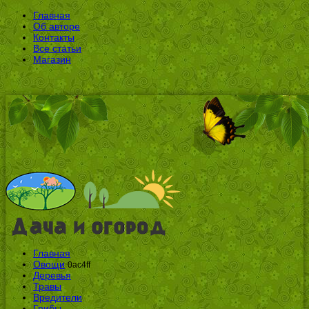
Главная
Об авторе
Контакты
Все статьи
Магазин
Главная
Овощи
0ac4ff
Деревья
Травы
Вредители
Грибы