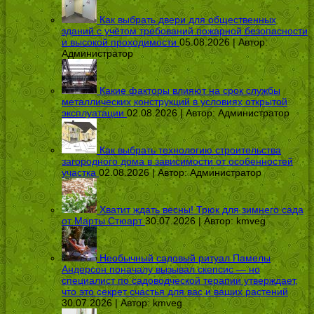
Как выбрать двери для общественных
зданий с учётом требований пожарной безопасности
и высокой проходимости
05.08.2026 | Автор:
Администратор
Какие факторы влияют на срок службы
металлических конструкций в условиях открытой
эксплуатации
02.08.2026 | Автор:
Администратор
Как выбрать технологию строительства
загородного дома в зависимости от особенностей
участка
02.08.2026 | Автор:
Администратор
Хватит ждать весны! Трюк для зимнего сада
от Марты Стюарт
30.07.2026 | Автор:
kmveg
Необычный садовый ритуал Памелы
Андерсон поначалу вызывал скепсис — но
специалист по садоводческой терапии утверждает,
что это секрет счастья для вас и ваших растений
30.07.2026 | Автор:
kmveg