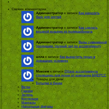
Свежие комментарии
Администратор
к записи
Как наносить
базу для ногтей
Администратор
к записи
Как сделать
входной козырек из поликарбоната
Администратор
к записи
Виды сувенирной
продукции: полный гид по ассортименту
алла
к записи
Как вырастить грушу в
домашних условиях
Максим
к записи
Обзор ассортимента
столешниц для кухни от компании МАЕРСС
Товары для дачи
Бутылки и банки
Ветки
Гамаки
Зелень
Коптильни
Мангалы
Напольные фигуры