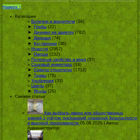
Наверх ↑
Категории
Болезни и вредители
(36)
►
Грибы
(22)
►
Дачнику на заметку
(782)
►
Деревья
(74)
►
Кустарники
(38)
Новости
(2957)
►
Овощи
(232)
Полезные свойства и вред
(33)
Садовый инвентарь
(18)
►
Советы строителю
(1712)
►
Травы
(78)
Удобрения
(33)
Цветы
(37)
►
Ягоды
(25)
Свежие статьи
Как выбрать двери для общественных
зданий с учётом требований пожарной безопасности
и высокой проходимости
05.08.2026 | Автор:
Администратор