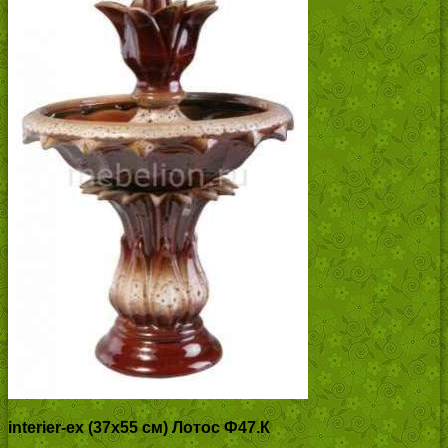
interier-ex (37х55 см) Лотос Ф47.К