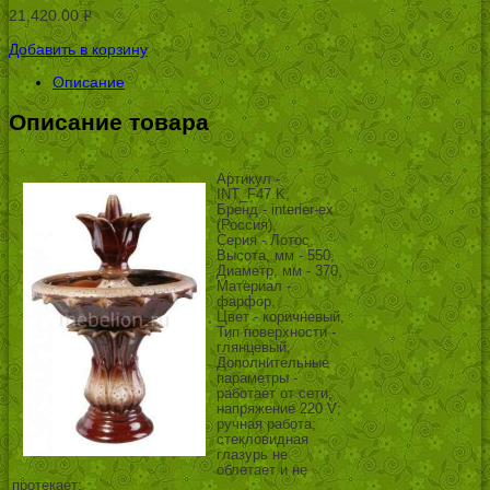
21,420.00
Р
УБ.
Добавить в корзину
Описание
Описание товара
Артикул -
INT_F47.K,
Бренд - interier-ex
(Россия),
Серия - Лотос,
Высота, мм - 550,
Диаметр, мм - 370,
Материал -
фарфор,
Цвет - коричневый,
Тип поверхности -
глянцевый,
Дополнительные
параметры -
работает от сети;
напряжение 220 V;
ручная работа;
стекловидная
глазурь не
облетает и не
протекает;