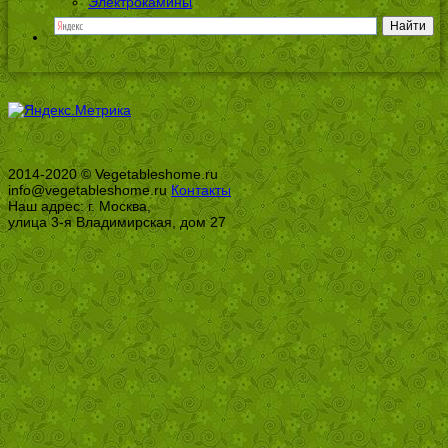
Электрокамины
2014-2020 © Vegetableshome.ru
info@vegetableshome.ru
Контакты
Наш адрес: г. Москва,
улица 3-я Владимирская, дом 27