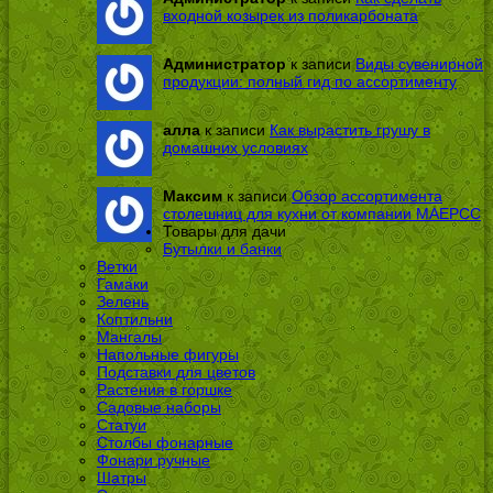
входной козырек из поликарбоната
Администратор
к записи
Виды сувенирной
продукции: полный гид по ассортименту
алла
к записи
Как вырастить грушу в
домашних условиях
Максим
к записи
Обзор ассортимента
столешниц для кухни от компании МАЕРСС
Товары для дачи
Бутылки и банки
Ветки
Гамаки
Зелень
Коптильни
Мангалы
Напольные фигуры
Подставки для цветов
Растения в горшке
Садовые наборы
Статуи
Столбы фонарные
Фонари ручные
Шатры