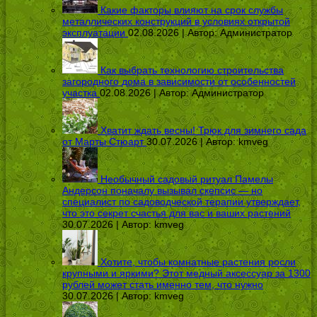
Какие факторы влияют на срок службы
металлических конструкций в условиях открытой
эксплуатации
02.08.2026 | Автор:
Администратор
Как выбрать технологию строительства
загородного дома в зависимости от особенностей
участка
02.08.2026 | Автор:
Администратор
Хватит ждать весны! Трюк для зимнего сада
от Марты Стюарт
30.07.2026 | Автор:
kmveg
Необычный садовый ритуал Памелы
Андерсон поначалу вызывал скепсис — но
специалист по садоводческой терапии утверждает,
что это секрет счастья для вас и ваших растений
30.07.2026 | Автор:
kmveg
Хотите, чтобы комнатные растения росли
крупными и яркими? Этот медный аксессуар за 1300
рублей может стать именно тем, что нужно
30.07.2026 | Автор:
kmveg