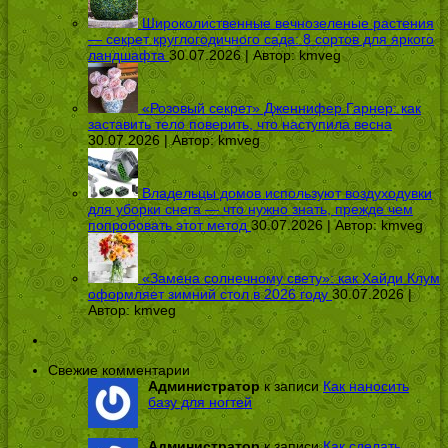
Широколиственные вечнозеленые растения
— секрет круглогодичного сада: 8 сортов для яркого
ландшафта
30.07.2026 | Автор:
kmveg
«Розовый секрет» Дженнифер Гарнер: как
заставить тело поверить, что наступила весна
30.07.2026 | Автор:
kmveg
Владельцы домов используют воздуходувки
для уборки снега — что нужно знать, прежде чем
попробовать этот метод
30.07.2026 | Автор:
kmveg
«Замена солнечному свету»: как Хайди Клум
оформляет зимний стол в 2026 году
30.07.2026 |
Автор:
kmveg
Свежие комментарии
Администратор
к записи
Как наносить
базу для ногтей
Администратор
к записи
Как сделать