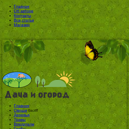
Главная
Об авторе
Контакты
Все статьи
Магазин
Главная
Овощи
0ac4ff
Деревья
Травы
Вредители
Грибы