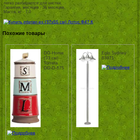
легко разбирается для чистки,
Гарантия, месяцев - 36 месяцев,
Масса, кг - 7.0
Похожие товары
DG-Home
Eglo Sydney
(33 см)
83971
Torreta
DG-D-875