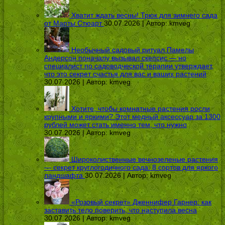
Хватит ждать весны! Трюк для зимнего сада
от Марты Стюарт
30.07.2026 | Автор:
kmveg
Необычный садовый ритуал Памелы
Андерсон поначалу вызывал скепсис — но
специалист по садоводческой терапии утверждает,
что это секрет счастья для вас и ваших растений
30.07.2026 | Автор:
kmveg
Хотите, чтобы комнатные растения росли
крупными и яркими? Этот медный аксессуар за 1300
рублей может стать именно тем, что нужно
30.07.2026 | Автор:
kmveg
Широколиственные вечнозеленые растения
— секрет круглогодичного сада: 8 сортов для яркого
ландшафта
30.07.2026 | Автор:
kmveg
«Розовый секрет» Дженнифер Гарнер: как
заставить тело поверить, что наступила весна
30.07.2026 | Автор:
kmveg