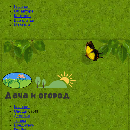
Главная
Об авторе
Контакты
Все статьи
Магазин
Главная
Овощи
0ac4ff
Деревья
Травы
Вредители
Грибы