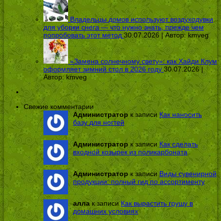
Владельцы домов используют воздуходувки
для уборки снега — что нужно знать, прежде чем
попробовать этот метод
30.07.2026 | Автор:
kmveg
«Замена солнечному свету»: как Хайди Клум
оформляет зимний стол в 2026 году
30.07.2026 |
Автор:
kmveg
Свежие комментарии
Администратор
к записи
Как наносить
базу для ногтей
Администратор
к записи
Как сделать
входной козырек из поликарбоната
Администратор
к записи
Виды сувенирной
продукции: полный гид по ассортименту
алла
к записи
Как вырастить грушу в
домашних условиях