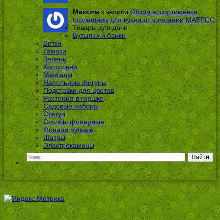
Максим
к записи
Обзор ассортимента
столешниц для кухни от компании МАЕРСС
Товары для дачи
Бутылки и банки
Ветки
Гамаки
Зелень
Коптильни
Мангалы
Напольные фигуры
Подставки для цветов
Растения в горшке
Садовые наборы
Статуи
Столбы фонарные
Фонари ручные
Шатры
Электрокамины