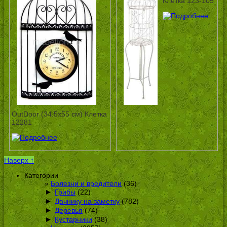
Клетка 123-105
OutDoor (34.5х55 см) Клетка
12281
Наверх ↑
Категории
Болезни и вредители
(36)
►
Грибы
(22)
►
Дачнику на заметку
(782)
►
Деревья
(74)
►
Кустарники
(38)