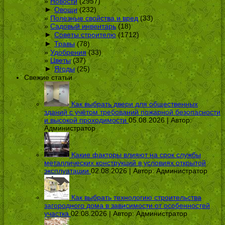
Новости
(2957)
►
Овощи
(232)
Полезные свойства и вред
(33)
Садовый инвентарь
(18)
►
Советы строителю
(1712)
►
Травы
(78)
Удобрения
(33)
Цветы
(37)
►
Ягоды
(25)
Свежие статьи
Как выбрать двери для общественных
зданий с учётом требований пожарной безопасности
и высокой проходимости
05.08.2026 | Автор:
Администратор
Какие факторы влияют на срок службы
металлических конструкций в условиях открытой
эксплуатации
02.08.2026 | Автор:
Администратор
Как выбрать технологию строительства
загородного дома в зависимости от особенностей
участка
02.08.2026 | Автор:
Администратор