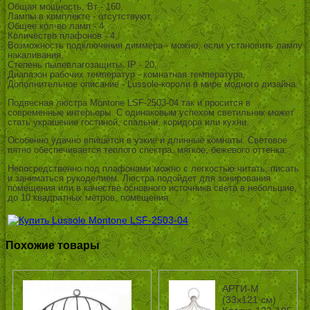
Общая мощность, Вт - 160,
Лампы в комплекте - отсутствуют,
Общее кол-во ламп - 4,
Количество плафонов - 4,
Возможность подключения диммера - можно, если установить лампу
накаливания,
Степень пылевлагозащиты, IP - 20,
Диапазон рабочих температур - комнатная температура,
Дополнительное описание - Lussole-короли в мире модного дизайна.
Подвесная люстра Montone LSF-2503-04 так и просится в
современные интерьеры. С одинаковым успехом светильник может
стать украшение гостиной, спальни, коридора или кухни.
Особенно удачно впишется в узкие и длинные комнаты. Световое
пятно обеспечивается теплого спектра, мягкое, бежевого оттенка.
Непосредственно под плафонами можно с легкостью читать, писать
и заниматься рукоделием. Люстра подойдет для зонирования
помещения или в качестве основного источника света в небольшие,
до 10 квадратных метров, помещения.
Похожие товары
АРТИ-М
(33х121 см)