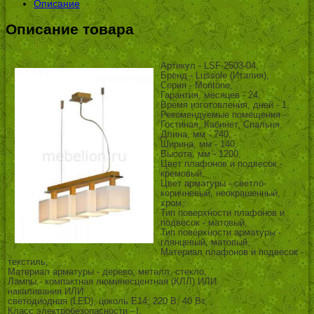
Описание
Описание товара
Артикул - LSF-2503-04,
Бренд - Lussole (Италия),
Серия - Montone,
Гарантия, месяцев - 24,
Время изготовления, дней - 1,
Рекомендуемые помещения -
Гостиная, Кабинет, Спальня,
Длина, мм - 740,
Ширина, мм - 140,
Высота, мм - 1200,
Цвет плафонов и подвесок -
кремовый,
Цвет арматуры - светло-
коричневый, неокрашенный,
хром,
Тип поверхности плафонов и
подвесок - матовый,
Тип поверхности арматуры -
глянцевый, матовый,
Материал плафонов и подвесок -
текстиль,
Материал арматуры - дерево, металл, стекло,
Лампы - компактная люминесцентная (КЛЛ) ИЛИ
накаливания ИЛИ
светодиодная (LED), цоколь E14; 220 В; 40 Вт, ,
Класс электробезопасности - I,