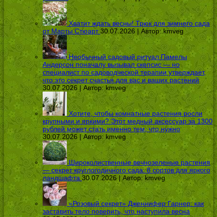
Хватит ждать весны! Трюк для зимнего сада
от Марты Стюарт
30.07.2026 | Автор:
kmveg
Необычный садовый ритуал Памелы
Андерсон поначалу вызывал скепсис — но
специалист по садоводческой терапии утверждает,
что это секрет счастья для вас и ваших растений
30.07.2026 | Автор:
kmveg
Хотите, чтобы комнатные растения росли
крупными и яркими? Этот медный аксессуар за 1300
рублей может стать именно тем, что нужно
30.07.2026 | Автор:
kmveg
Широколиственные вечнозеленые растения
— секрет круглогодичного сада: 8 сортов для яркого
ландшафта
30.07.2026 | Автор:
kmveg
«Розовый секрет» Дженнифер Гарнер: как
заставить тело поверить, что наступила весна