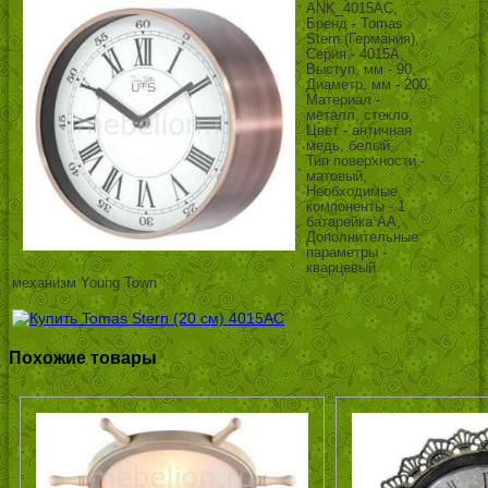
ANK_4015AC,
Бренд - Tomas
Stern (Германия),
Серия - 4015A,
Выступ, мм - 90,
Диаметр, мм - 200,
Материал -
металл, стекло,
Цвет - античная
медь, белый,
Тип поверхности -
матовый,
Необходимые
компоненты - 1
батарейка АА,
Дополнительные
параметры -
кварцевый
механизм Young Town
Похожие товары