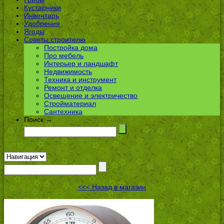
Кустарники
Инвентарь
Удобрения
Ягоды
Советы строителю
Постройка дома
Про мебель
Интерьер и ландшафт
Недвижимость
Техника и инструмент
Ремонт и отделка
Освещение и электричество
Стройматериал
Сантехника
Поиск →
<<< Назад в магазин