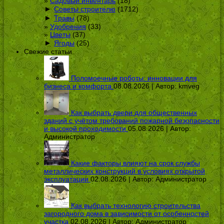
Садовый инвентарь
(18)
►
Советы строителю
(1712)
►
Травы
(78)
Удобрения
(33)
Цветы
(37)
►
Ягоды
(25)
Свежие статьи
Поломоечные роботы: инновации для
бизнеса и комфорта
08.08.2026 | Автор:
kmveg
Как выбрать двери для общественных
зданий с учётом требований пожарной безопасности
и высокой проходимости
05.08.2026 | Автор:
Администратор
Какие факторы влияют на срок службы
металлических конструкций в условиях открытой
эксплуатации
02.08.2026 | Автор:
Администратор
Как выбрать технологию строительства
загородного дома в зависимости от особенностей
участка
02.08.2026 | Автор:
Администратор