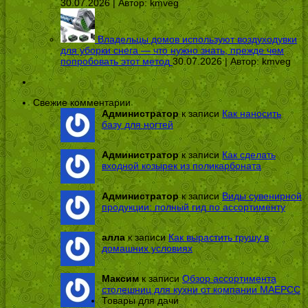
30.07.2026 | Автор:
kmveg
Владельцы домов используют воздуходувки
для уборки снега — что нужно знать, прежде чем
попробовать этот метод
30.07.2026 | Автор:
kmveg
Свежие комментарии
Администратор
к записи
Как наносить
базу для ногтей
Администратор
к записи
Как сделать
входной козырек из поликарбоната
Администратор
к записи
Виды сувенирной
продукции: полный гид по ассортименту
алла
к записи
Как вырастить грушу в
домашних условиях
Максим
к записи
Обзор ассортимента
столешниц для кухни от компании МАЕРСС
Товары для дачи