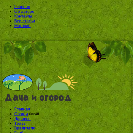
Главная
Об авторе
Контакты
Все статьи
Магазин
Главная
Овощи
0ac4ff
Деревья
Травы
Вредители
Грибы