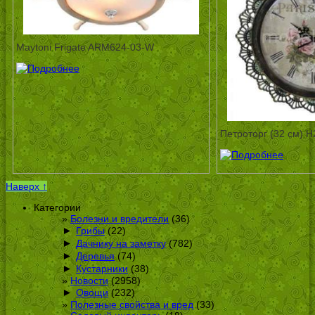
Maytoni Frigate ARM624-03-W
Петроторг (32 см) 
Наверх ↑
Категории
Болезни и вредители
(36)
►
Грибы
(22)
►
Дачнику на заметку
(782)
►
Деревья
(74)
►
Кустарники
(38)
Новости
(2958)
►
Овощи
(232)
Полезные свойства и вред
(33)