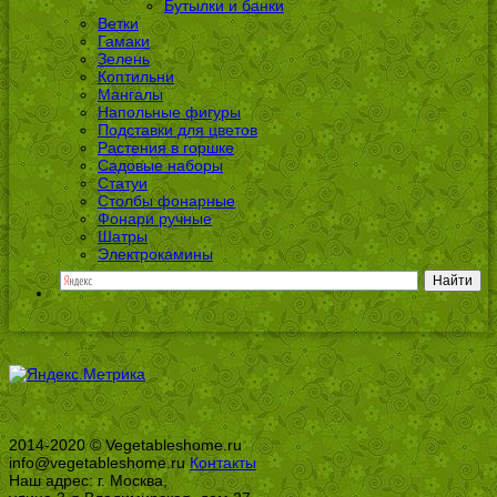
Бутылки и банки
Ветки
Гамаки
Зелень
Коптильни
Мангалы
Напольные фигуры
Подставки для цветов
Растения в горшке
Садовые наборы
Статуи
Столбы фонарные
Фонари ручные
Шатры
Электрокамины
2014-2020 © Vegetableshome.ru
info@vegetableshome.ru
Контакты
Наш адрес: г. Москва,