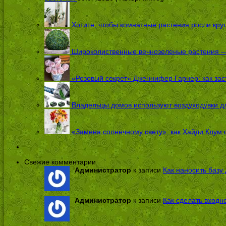
Хотите, чтобы комнатные растения росли кру
Широколиственные вечнозеленые растения — 
«Розовый секрет» Дженнифер Гарнер: как заст
Владельцы домов используют воздуходувки дл
«Замена солнечному свету»: как Хайди Клум 
Свежие комментарии
Администратор
к записи
Как наносить базу 
Администратор
к записи
Как сделать входн