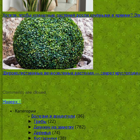
Хотите, чтобы комнатные растения росли крупными и яркими? Это
Широколиственные вечнозеленые растения — секрет круглогодичн
Comments are closed.
Наверх ↑
Категории
Болезни и вредители
(36)
►
Грибы
(22)
►
Дачнику на заметку
(782)
►
Деревья
(74)
►
Кустарники
(38)