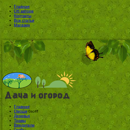
Главная
Об авторе
Контакты
Все статьи
Магазин
Главная
Овощи
0ac4ff
Деревья
Травы
Вредители
Грибы