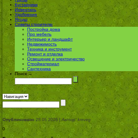
Кустарники
Инвентарь
Удобрения
Ягоды
Советы строителю
Постройка дома
Про мебель
Интерьер и ландшафт
Недвижимость
Техника и инструмент
Ремонт и отделка
Освещение и электричество
Стройматериал
Сантехника
Поиск →
Опубликовано
28.05.2026 |
Автор: kmveg
0