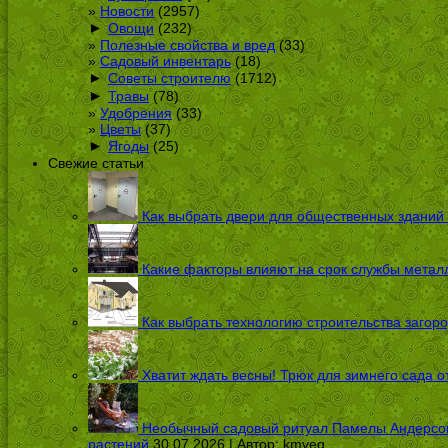
Новости
(2957)
►
Овощи
(232)
Полезные свойства и вред
(33)
Садовый инвентарь
(18)
►
Советы строителю
(1712)
►
Травы
(78)
Удобрения
(33)
Цветы
(37)
►
Ягоды
(25)
Свежие статьи
Как выбрать двери для общественных зданий
Какие факторы влияют на срок службы металл
Как выбрать технологию строительства загоро
Хватит ждать весны! Трюк для зимнего сада 
Необычный садовый ритуал Памелы Андерсон п
растений
30.07.2026 | Автор:
kmveg