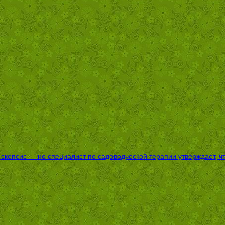
епсис — но специалист по садоводческой терапии утверждает, что