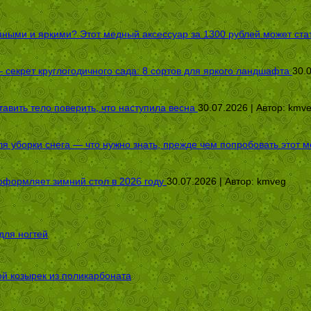
пными и яркими? Этот медный аксессуар за 1300 рублей может стат
секрет круглогодичного сада: 8 сортов для яркого ландшафта
30.
авить тело поверить, что наступила весна
30.07.2026 | Автор:
kmv
я уборки снега — что нужно знать, прежде чем попробовать этот м
оформляет зимний стол в 2026 году
30.07.2026 | Автор:
kmveg
для ногтей
ой козырек из поликарбоната