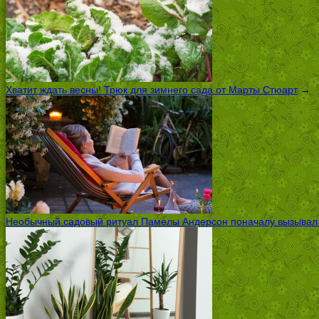
Хватит ждать весны! Трюк для зимнего сада от Марты Стюарт
→
Необычный садовый ритуал Памелы Андерсон поначалу вызывал ск