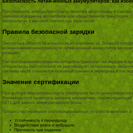
Безопасность литий-ионных аккумуляторов: как избе
Популярность электротранспорта, включая велосипеды и самокат
заменяя поездки на автомобиле или общественном транспорте. О
мегаполисах с высокой плотностью населения.
Правила безопасной зарядки
Эксперты в области безопасности из компании UL Solutions преду
возникновения неисправности литий-ионный аккумулятор загорае
реакцию.
Распространенная привычка оставлять транспорт на зарядке в при
специалисты настоятельно не рекомендуют использовать неориги
системы часто становится основной причиной перегрева и после
Значение сертификации
При выборе электротранспорта покупатели часто ориентируются н
Рекомендуется проверять наличие маркировки, подтверждающей 
2271 для самого аккумуляторного блока.
Процесс тестирования сертифицированных устройств включает в 
Устойчивость к перезаряду
Воздействие влаги и вибрации
Прочность при падении