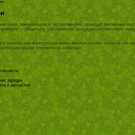
ях
ми
Компании, занимающиеся тестированием, проводят внезапные инсп
 проверок — убедиться, что серийная продукция соответствует за
ть маркировки через специализированные онлайн-сервисы, так как
голографические элементы на этикетках.
пасности.
емя зарядки.
ов и запчастей.