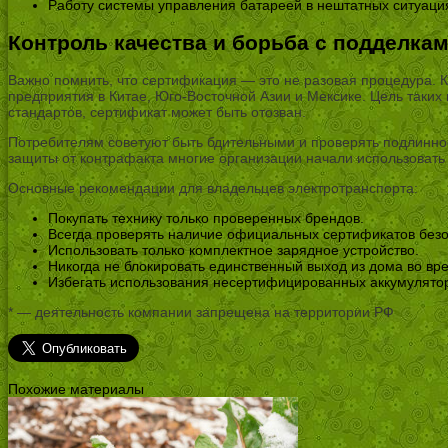
Работу системы управления батареей в нештатных ситуаци
Контроль качества и борьба с подделка
Важно помнить, что сертификация — это не разовая процедура. 
предприятия в Китае, Юго-Восточной Азии и Мексике. Цель таких
стандартов, сертификат может быть отозван.
Потребителям советуют быть бдительными и проверять подлиннос
защиты от контрафакта многие организации начали использовать 
Основные рекомендации для владельцев электротранспорта:
Покупать технику только проверенных брендов.
Всегда проверять наличие официальных сертификатов безо
Использовать только комплектное зарядное устройство.
Никогда не блокировать единственный выход из дома во вр
Избегать использования несертифицированных аккумулятор
* — деятельность компании запрещена на территории РФ
Похожие материалы