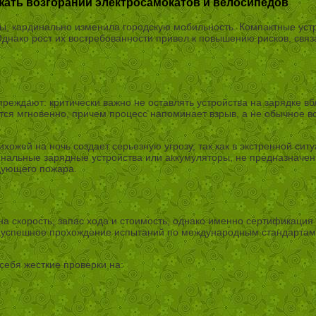
жать возгораний электросамокатов и велосипедов
ы, кардинально изменила городскую мобильность. Компактные устр
днако рост их востребованности привел к повышению рисков, связ
преждают: критически важно не оставлять устройства на зарядке в
тся мгновенно, причем процесс напоминает взрыв, а не обычное в
хожей на ночь создает серьезную угрозу, так как в экстренной сит
нальные зарядные устройства или аккумуляторы, не предназначен
дующего пожара.
а скорость, запас хода и стоимость, однако именно сертификация
успешное прохождение испытаний по международным стандартам, т
себя жесткие проверки на: