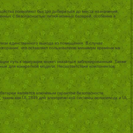
ойства позволяют быстро добираться до места назначения,
анных с безопасностью литий-ионных батарей, особенно в
близи единственного выхода из помещения. В случае
озгорание, что оставляет пользователю минимум времени на
уации путь к эвакуации может оказаться заблокированным. Также
ные для конкретной модели. Несоответствие компонентов
 батареи является ключевым гарантом безопасности.
аким как UL 2849 для электрической системы велосипеда и UL