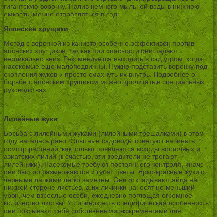
гигантскую воронку. Налив немного мыльной воды в нижнюю
емкость, можно отправляться в сад.
Японские хрущики
Метод с воронкой из канистр особенно эффективен против
японских хрущиков, так как при опасности они падают
вертикально вниз. Рекомендуется выходить в сад утром, когда
насекомые еще малоподвижны. Нужно подставить воронку под
скопления жуков и просто смахнуть их внутрь. Подробнее о
борьбе с японским хрущиком можно прочитать в специальных
руководствах.
Лилейные жуки
Борьба с лилейными жуками (лилейными трещалками) в этом
году началась рано. Опытные садоводы советуют начинать
осмотр растений, как только появляются всходы восточных и
азиатских лилий (к счастью, эти вредители не трогают
лилейники). Насекомые требуют постоянного контроля, иначе
они быстро размножаются и губят цветы. Ярко-красные жуки с
черными лапками легко заметны. Они откладывают яйца на
нижней стороне листьев, а их личинки наносят не меньший
урон, чем взрослые особи, ежедневно поглощая огромное
количество листвы. У личинок есть специфическая особенность:
они покрывают себя собственными экскрементами для