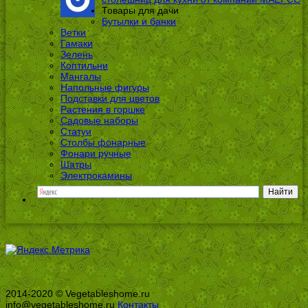
Товары для дачи
Бутылки и банки
Ветки
Гамаки
Зелень
Коптильни
Мангалы
Напольные фигуры
Подставки для цветов
Растения в горшке
Садовые наборы
Статуи
Столбы фонарные
Фонари ручные
Шатры
Электрокамины
2014-2020 © Vegetableshome.ru
info@vegetableshome.ru
Контакты