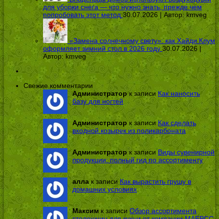
для уборки снега — что нужно знать, прежде чем
попробовать этот метод
30.07.2026 | Автор:
kmveg
«Замена солнечному свету»: как Хайди Клум
оформляет зимний стол в 2026 году
30.07.2026 |
Автор:
kmveg
Свежие комментарии
Администратор
к записи
Как наносить
базу для ногтей
Администратор
к записи
Как сделать
входной козырек из поликарбоната
Администратор
к записи
Виды сувенирной
продукции: полный гид по ассортименту
алла
к записи
Как вырастить грушу в
домашних условиях
Максим
к записи
Обзор ассортимента
столешниц для кухни от компании МАЕРСС