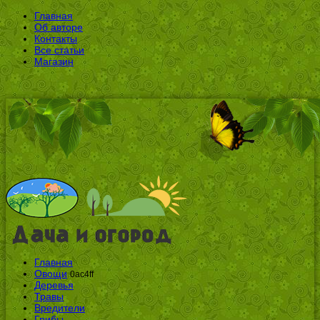
Главная
Об авторе
Контакты
Все статьи
Магазин
Главная
Овощи
0ac4ff
Деревья
Травы
Вредители
Грибы