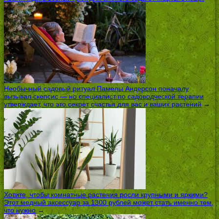
Необычный садовый ритуал Памелы Андерсон поначалу
вызывал скепсис — но специалист по садоводческой терапии
утверждает, что это секрет счастья для вас и ваших растений
→
Хотите, чтобы комнатные растения росли крупными и яркими?
Этот медный аксессуар за 1300 рублей может стать именно тем,
что нужно
→