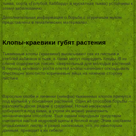
тыква, сорта «Голубой Хаббард» и мускатная тыква) устойчивы к
этому заболеванию.
Дополнительная информация о борьбе с огуречным жуком
представлена в тематических материалах.
Клопы-краевики губят растения
Тыквенные клопы (краевики) высасывают сок из листьев и
стеблей кабачков и тыкв, а также могут повредить плоды. В их
слюне содержится токсин, смертельный для молодых растений.
В период активного роста плетей клопы начинают откладывать
блестящие золотисто-коричневые яйца на нижнюю сторону
листьев.
Взрослые особи и личинки (нимфы) тыквенных клопов прячутся
под мульчей у основания растений. Один из способов борьбы —
разложить доски рядом с грядками. Ночью насекомые
собираются под ними, а утром их можно уничтожить
механическим способом. Еще одним народным средством
считается настой кедровой щепы в теплой воде. Этим составом
опрыскивают листву и самих насекомых, что, по некоторым
данным, приводит к их гибели.