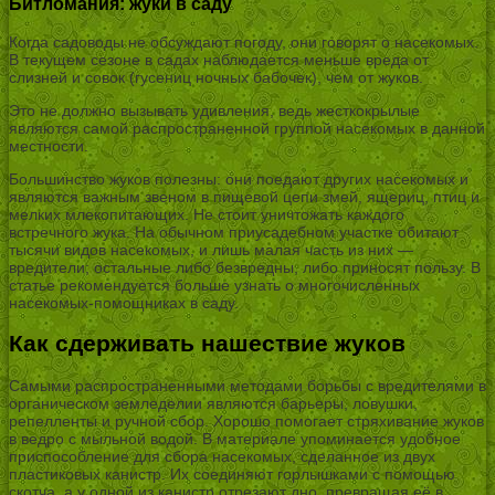
Битломания: жуки в саду
Когда садоводы не обсуждают погоду, они говорят о насекомых.
В текущем сезоне в садах наблюдается меньше вреда от
слизней и совок (гусениц ночных бабочек), чем от жуков.
Это не должно вызывать удивления, ведь жесткокрылые
являются самой распространенной группой насекомых в данной
местности.
Большинство жуков полезны: они поедают других насекомых и
являются важным звеном в пищевой цепи змей, ящериц, птиц и
мелких млекопитающих. Не стоит уничтожать каждого
встречного жука. На обычном приусадебном участке обитают
тысячи видов насекомых, и лишь малая часть из них —
вредители; остальные либо безвредны, либо приносят пользу. В
статье рекомендуется больше узнать о многочисленных
насекомых-помощниках в саду.
Как сдерживать нашествие жуков
Самыми распространенными методами борьбы с вредителями в
органическом земледелии являются барьеры, ловушки,
репелленты и ручной сбор. Хорошо помогает стряхивание жуков
в ведро с мыльной водой. В материале упоминается удобное
приспособление для сбора насекомых, сделанное из двух
пластиковых канистр. Их соединяют горлышками с помощью
скотча, а у одной из канистр отрезают дно, превращая её в