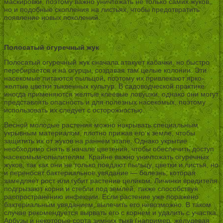
маскировки, поэтому важно уничтожать не только самих жуков,
но и подобные скопления на листьях, чтобы предотвратить
появление новых поколений.
Полосатый огуречный жук
Полосатый огуречный жук сначала атакует кабачки, но быстро
перебирается и на огурцы, создавая там целые колонии. Эти
насекомые питаются пыльцой, поэтому их привлекают ярко-
желтые цветки тыквенных культур. В садоводческой практике
иногда применяются желтые клеевые ловушки, однако они могут
представлять опасность и для полезных насекомых, поэтому
использовать их следует с осторожностью.
Весной молодые растения можно накрывать специальным
укрывным материалом, плотно прижав его к земле, чтобы
защитить их от жуков на раннем этапе. Однако укрытие
необходимо снять в начале цветения, чтобы обеспечить доступ
насекомым-опылителям. Крайне важно уничтожать огуречных
жуков, так как они не только поедают пыльцу, цветки и листья, но
и переносят бактериальное увядание — болезнь, которая
замедляет рост или губит растение целиком. Личинки вредителя
подгрызают корни и стебли под землей, также способствуя
распространению инфекции. Если растение уже поражено
бактериальным увяданием, вылечить его невозможно. В таком
случае рекомендуется вырвать его с корнем и удалить с участка.
Арбузы и некоторые сорта зимних тыкв (например, желудевая