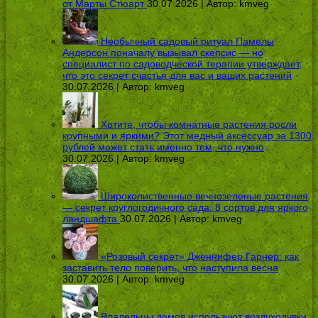
от Марты Стюарт
30.07.2026 | Автор:
kmveg
Необычный садовый ритуал Памелы
Андерсон поначалу вызывал скепсис — но
специалист по садоводческой терапии утверждает,
что это секрет счастья для вас и ваших растений
30.07.2026 | Автор:
kmveg
Хотите, чтобы комнатные растения росли
крупными и яркими? Этот медный аксессуар за 1300
рублей может стать именно тем, что нужно
30.07.2026 | Автор:
kmveg
Широколиственные вечнозеленые растения
— секрет круглогодичного сада: 8 сортов для яркого
ландшафта
30.07.2026 | Автор:
kmveg
«Розовый секрет» Дженнифер Гарнер: как
заставить тело поверить, что наступила весна
30.07.2026 | Автор:
kmveg
Владельцы домов используют воздуходувки