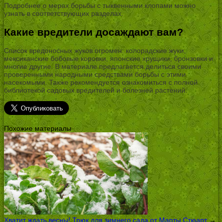
Подробнее о мерах борьбы с тыквенными клопами можно
узнать в соответствующих разделах.
Какие вредители досаждают вам?
Список вредоносных жуков огромен: колорадские жуки,
мексиканские бобовые коровки, японские хрущики, бронзовки и
многие другие. В материале предлагается делиться своими
проверенными народными средствами борьбы с этими
насекомыми. Также рекомендуется ознакомиться с полной
библиотекой садовых вредителей и болезней растений.
Похожие материалы
Хватит ждать весны! Трюк для зимнего сада от Марты Стюарт
→