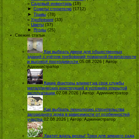
Садовый инвентарь
(18)
►
Советы строителю
(1712)
►
Травы
(78)
Удобрения
(33)
Цветы
(37)
►
Ягоды
(25)
Свежие статьи
Как выбрать двери для общественных
зданий с учётом требований пожарной безопасности
и высокой проходимости
05.08.2026 | Автор:
Администратор
Какие факторы влияют на срок службы
металлических конструкций в условиях открытой
эксплуатации
02.08.2026 | Автор:
Администратор
Как выбрать технологию строительства
загородного дома в зависимости от особенностей
участка
02.08.2026 | Автор:
Администратор
Хватит ждать весны! Трюк для зимнего сада