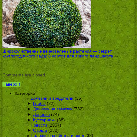
Широколиственные вечнозеленые растения — секрет
круглогодичного сада: 8 сортов для яркого ландшафта
→
Comments are closed.
Наверх ↑
Категории
Болезни и вредители
(36)
►
Грибы
(22)
►
Дачнику на заметку
(782)
►
Деревья
(74)
►
Кустарники
(38)
Новости
(2957)
►
Овощи
(232)
Полезные свойства и вред
(33)