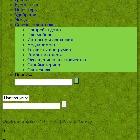
Кустарники
Инвентарь
Удобрения
Ягоды
Советы строителю
Постройка дома
Про мебель
Интерьер и ландшафт
Недвижимость
Техника и инструмент
Ремонт и отделка
Освещение и электричество
Стройматериал
Сантехника
Поиск →
Опубликовано
07.07.2026 |
Автор: kmveg
0