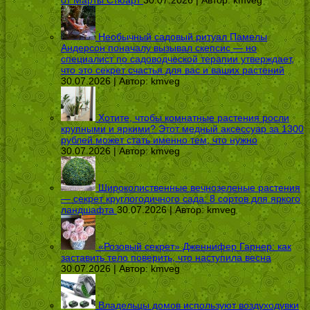
Необычный садовый ритуал Памелы
Андерсон поначалу вызывал скепсис — но
специалист по садоводческой терапии утверждает,
что это секрет счастья для вас и ваших растений
30.07.2026 | Автор:
kmveg
Хотите, чтобы комнатные растения росли
крупными и яркими? Этот медный аксессуар за 1300
рублей может стать именно тем, что нужно
30.07.2026 | Автор:
kmveg
Широколиственные вечнозеленые растения
— секрет круглогодичного сада: 8 сортов для яркого
ландшафта
30.07.2026 | Автор:
kmveg
«Розовый секрет» Дженнифер Гарнер: как
заставить тело поверить, что наступила весна
30.07.2026 | Автор:
kmveg
Владельцы домов используют воздуходувки