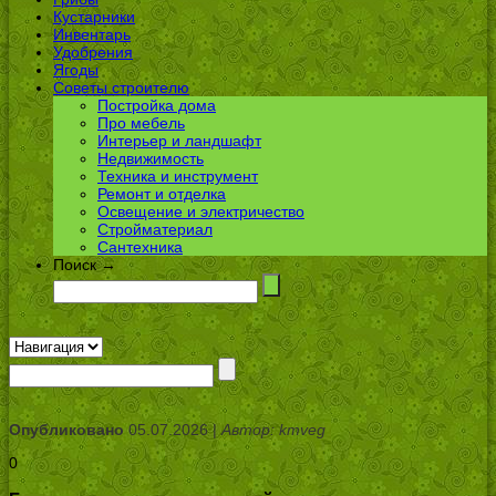
Кустарники
Инвентарь
Удобрения
Ягоды
Советы строителю
Постройка дома
Про мебель
Интерьер и ландшафт
Недвижимость
Техника и инструмент
Ремонт и отделка
Освещение и электричество
Стройматериал
Сантехника
Поиск →
Опубликовано
05.07.2026 |
Автор: kmveg
0