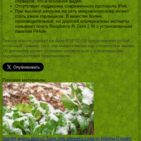
серверов, что и основное видео.
Отсутствует поддержка современного протокола IPv6.
При высокой нагрузке на сеть микроконтроллер может
стать узким горлышком. В качестве более
производительной, но дорогой альтернативы эксперты
называют плату Raspberry Pi Zero 2 W с установленным
пакетом PiHole.
Тем не менее, проект на базе ESP32-S3 представляет собой
отличный пример того, как микрокомпьютер стоимостью менее
10 долларов может успешно справляться с утилитарными
задачами сетевой безопасности.
Похожие материалы
Хватит ждать весны! Трюк для зимнего сада от Марты Стюарт
→