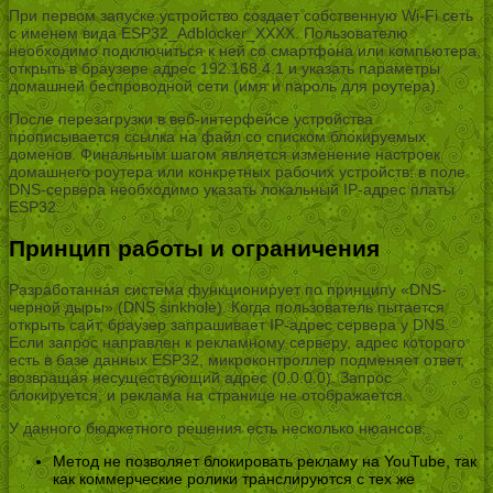
При первом запуске устройство создает собственную Wi-Fi сеть
с именем вида ESP32_Adblocker_ХХХХ. Пользователю
необходимо подключиться к ней со смартфона или компьютера,
открыть в браузере адрес 192.168.4.1 и указать параметры
домашней беспроводной сети (имя и пароль для роутера).
После перезагрузки в веб-интерфейсе устройства
прописывается ссылка на файл со списком блокируемых
доменов. Финальным шагом является изменение настроек
домашнего роутера или конкретных рабочих устройств: в поле
DNS-сервера необходимо указать локальный IP-адрес платы
ESP32.
Принцип работы и ограничения
Разработанная система функционирует по принципу «DNS-
черной дыры» (DNS sinkhole). Когда пользователь пытается
открыть сайт, браузер запрашивает IP-адрес сервера у DNS.
Если запрос направлен к рекламному серверу, адрес которого
есть в базе данных ESP32, микроконтроллер подменяет ответ,
возвращая несуществующий адрес (0.0.0.0). Запрос
блокируется, и реклама на странице не отображается.
У данного бюджетного решения есть несколько нюансов:
Метод не позволяет блокировать рекламу на YouTube, так
как коммерческие ролики транслируются с тех же