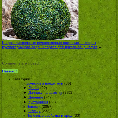
Широколиственные вечнозеленые растения — секрет
круглогодичного сада: 8 сортов для яркого ландшафта
→
Comments are closed.
Наверх ↑
Категории
Болезни и вредители
(36)
►
Грибы
(22)
►
Дачнику на заметку
(782)
►
Деревья
(74)
►
Кустарники
(38)
Новости
(2957)
►
Овощи
(232)
Полезные свойства и вред
(33)