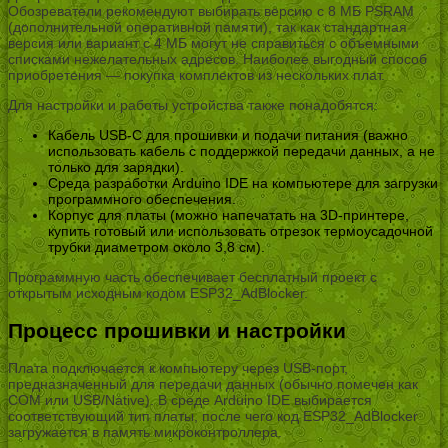
Обозреватели рекомендуют выбирать версию с 8 МБ PSRAM
(дополнительной оперативной памяти), так как стандартная
версия или вариант с 4 МБ могут не справиться с объемными
списками нежелательных адресов. Наиболее выгодный способ
приобретения — покупка комплектов из нескольких плат.
Для настройки и работы устройства также понадобятся:
Кабель USB-C для прошивки и подачи питания (важно
использовать кабель с поддержкой передачи данных, а не
только для зарядки).
Среда разработки Arduino IDE на компьютере для загрузки
программного обеспечения.
Корпус для платы (можно напечатать на 3D-принтере,
купить готовый или использовать отрезок термоусадочной
трубки диаметром около 3,8 см).
Программную часть обеспечивает бесплатный проект с
открытым исходным кодом ESP32_AdBlocker.
Процесс прошивки и настройки
Плата подключается к компьютеру через USB-порт,
предназначенный для передачи данных (обычно помечен как
COM или USB/Native). В среде Arduino IDE выбирается
соответствующий тип платы, после чего код ESP32_AdBlocker
загружается в память микроконтроллера.