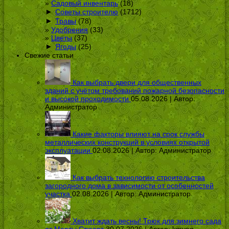
Садовый инвентарь
(18)
►
Советы строителю
(1712)
►
Травы
(78)
Удобрения
(33)
Цветы
(37)
►
Ягоды
(25)
Свежие статьи
Как выбрать двери для общественных
зданий с учётом требований пожарной безопасности
и высокой проходимости
05.08.2026 | Автор:
Администратор
Какие факторы влияют на срок службы
металлических конструкций в условиях открытой
эксплуатации
02.08.2026 | Автор:
Администратор
Как выбрать технологию строительства
загородного дома в зависимости от особенностей
участка
02.08.2026 | Автор:
Администратор
Хватит ждать весны! Трюк для зимнего сада
от Марты Стюарт
30.07.2026 | Автор:
kmveg