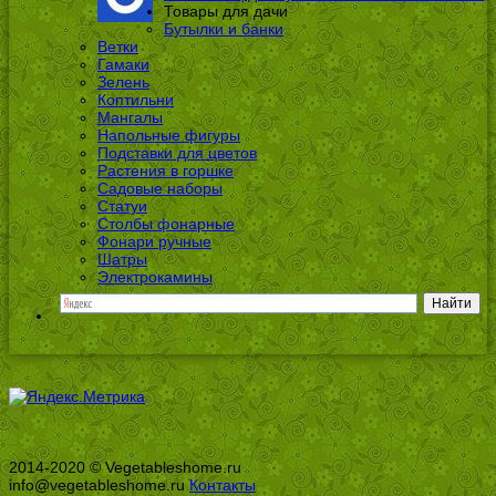
Товары для дачи
Бутылки и банки
Ветки
Гамаки
Зелень
Коптильни
Мангалы
Напольные фигуры
Подставки для цветов
Растения в горшке
Садовые наборы
Статуи
Столбы фонарные
Фонари ручные
Шатры
Электрокамины
2014-2020 © Vegetableshome.ru
info@vegetableshome.ru
Контакты