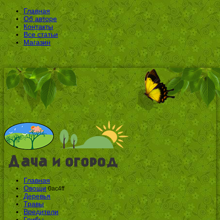
Главная
Об авторе
Контакты
Все статьи
Магазин
Главная
Овощи
0ac4ff
Деревья
Травы
Вредители
Грибы