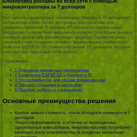
Блокировка рекламы во всей сети с помощью
микроконтроллера за 7 долларов
Рост цен на одноплатные компьютеры Raspberry Pi заставляет
энтузиастов искать более доступные альтернативы для
домашних проектов. В обзорах ИТ-специалистов все чаще
фигурируют компактные микроконтроллеры, способные решать
сложные задачи при минимальных затратах. Одним из таких
решений стало создание сетевого блокировщика рекламы на
базе платы ESP32-S3 стоимостью менее 10 долларов, которая
работает как локальный DNS-фильтр.
Содержание
1
Основные преимущества решения
2
Сравнение ESP32-S3 и Raspberry Pi
3
Что потребуется для сборки блокировщика
4
Процесс прошивки и настройки
5
Принцип работы и ограничения
Основные преимущества решения
Крайне низкая стоимость: плата обходится примерно в 7
долларов.
Энергоэффективность: в отличие от полноценных
одноплатных компьютеров, микроконтроллер потребляет
ничтожно мало электричества (в пределах нескольких
милливатт).