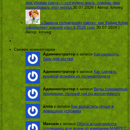
для уборки снега — что нужно знать, прежде чем
попробовать этот метод
30.07.2026 | Автор:
kmveg
«Замена солнечному свету»: как Хайди Клум
оформляет зимний стол в 2026 году
30.07.2026 |
Автор:
kmveg
Свежие комментарии
Администратор
к записи
Как наносить
базу для ногтей
Администратор
к записи
Как сделать
входной козырек из поликарбоната
Администратор
к записи
Виды сувенирной
продукции: полный гид по ассортименту
алла
к записи
Как вырастить грушу в
домашних условиях
Максим
к записи
Обзор ассортимента
столешниц для кухни от компании МАЕРСС