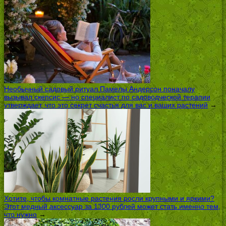
Необычный садовый ритуал Памелы Андерсон поначалу
вызывал скепсис — но специалист по садоводческой терапии
утверждает, что это секрет счастья для вас и ваших растений
→
Хотите, чтобы комнатные растения росли крупными и яркими?
Этот медный аксессуар за 1300 рублей может стать именно тем,
что нужно
→