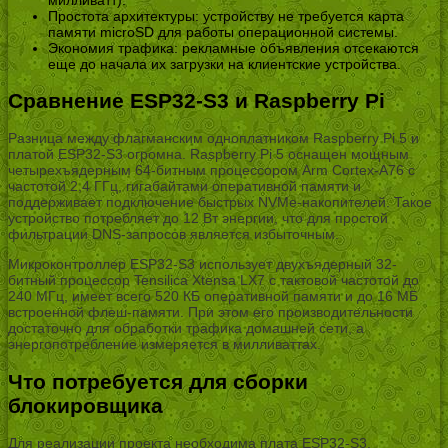
Простота архитектуры: устройству не требуется карта
памяти microSD для работы операционной системы.
Экономия трафика: рекламные объявления отсекаются
еще до начала их загрузки на клиентские устройства.
Сравнение ESP32-S3 и Raspberry Pi
Разница между флагманским одноплатником Raspberry Pi 5 и
платой ESP32-S3 огромна. Raspberry Pi 5 оснащен мощным
четырехъядерным 64-битным процессором Arm Cortex-A76 с
частотой 2,4 ГГц, гигабайтами оперативной памяти и
поддерживает подключение быстрых NVMe-накопителей. Такое
устройство потребляет до 12 Вт энергии, что для простой
фильтрации DNS-запросов является избыточным.
Микроконтроллер ESP32-S3 использует двухъядерный 32-
битный процессор Tensilica Xtensa LX7 с тактовой частотой до
240 МГц, имеет всего 520 КБ оперативной памяти и до 16 МБ
встроенной флеш-памяти. При этом его производительности
достаточно для обработки трафика домашней сети, а
энергопотребление измеряется в милливаттах.
Что потребуется для сборки
блокировщика
Для реализации проекта необходима плата ESP32-S3.