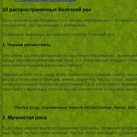
10 распространенных болезней роз
Если возникла необходимость в поиске информации о болезнях, с
определить, что происходит с растением.
Грибковые инфекции возглавляют список болезней роз.
1. Черная пятнистость
Это очень распространенное и серьезное заболевание, вызываем
вокруг них образуется желтая зона, и в итоге листья опадают. Со
повторении болезни растение слабеет.
Черная пятнистость чаще всего проявляется в сырую погоду весн
распространение инфекции, важно сохранять листву сухой: полив
остаются темные пятна) на расстоянии 2,5–5 см от места привив
приобрести фунгицид против черной пятнистости в садовом центр
Листья розы, пораженные черной пятнистостью. Автор: foto
2. Мучнистая роса
Еще одна широко распространенная проблема, название которой 
вид, будто их посыпали тальком. Листья могут выглядеть сухими 