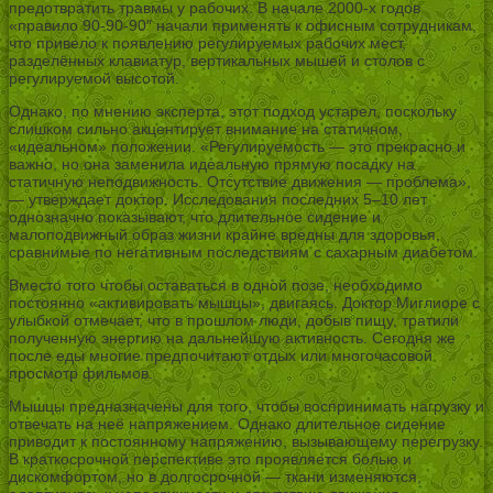
предотвратить травмы у рабочих. В начале 2000-х годов
«правило 90-90-90″ начали применять к офисным сотрудникам,
что привело к появлению регулируемых рабочих мест,
разделённых клавиатур, вертикальных мышей и столов с
регулируемой высотой.
Однако, по мнению эксперта, этот подход устарел, поскольку
слишком сильно акцентирует внимание на статичном,
«идеальном» положении. «Регулируемость — это прекрасно и
важно, но она заменила идеальную прямую посадку на
статичную неподвижность. Отсутствие движения — проблема»,
— утверждает доктор. Исследования последних 5–10 лет
однозначно показывают, что длительное сидение и
малоподвижный образ жизни крайне вредны для здоровья,
сравнимые по негативным последствиям с сахарным диабетом.
Вместо того чтобы оставаться в одной позе, необходимо
постоянно «активировать мышцы», двигаясь. Доктор Миглиоре с
улыбкой отмечает, что в прошлом люди, добыв пищу, тратили
полученную энергию на дальнейшую активность. Сегодня же
после еды многие предпочитают отдых или многочасовой
просмотр фильмов.
Мышцы предназначены для того, чтобы воспринимать нагрузку и
отвечать на неё напряжением. Однако длительное сидение
приводит к постоянному напряжению, вызывающему перегрузку.
В краткосрочной перспективе это проявляется болью и
дискомфортом, но в долгосрочной — ткани изменяются,