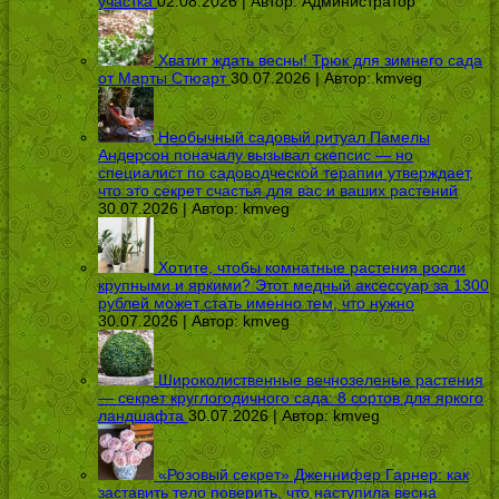
участка
02.08.2026 | Автор:
Администратор
Хватит ждать весны! Трюк для зимнего сада
от Марты Стюарт
30.07.2026 | Автор:
kmveg
Необычный садовый ритуал Памелы
Андерсон поначалу вызывал скепсис — но
специалист по садоводческой терапии утверждает,
что это секрет счастья для вас и ваших растений
30.07.2026 | Автор:
kmveg
Хотите, чтобы комнатные растения росли
крупными и яркими? Этот медный аксессуар за 1300
рублей может стать именно тем, что нужно
30.07.2026 | Автор:
kmveg
Широколиственные вечнозеленые растения
— секрет круглогодичного сада: 8 сортов для яркого
ландшафта
30.07.2026 | Автор:
kmveg
«Розовый секрет» Дженнифер Гарнер: как
заставить тело поверить, что наступила весна