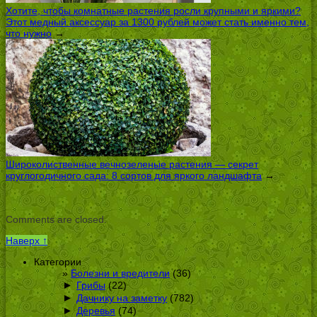
Хотите, чтобы комнатные растения росли крупными и яркими?
Этот медный аксессуар за 1300 рублей может стать именно тем,
что нужно
→
Широколиственные вечнозеленые растения — секрет
круглогодичного сада: 8 сортов для яркого ландшафта
→
Comments are closed.
Наверх ↑
Категории
Болезни и вредители
(36)
►
Грибы
(22)
►
Дачнику на заметку
(782)
►
Деревья
(74)