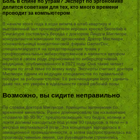
Боль в спине по утрам? Эксперт по эргономике
делится советами для тех, кто много времени
проводит за компьютером
В начале этого года в ходе визита в штаб-квартиру и
выставочный зал производителя игровых кресел Secretlab в
Сингапуре состоялась беседа с доктором Линдси Миглиоре,
консультантом компании по эргономике. Доктор Миглиоре,
основательница консалтинговой фирмы GamerDoc,
специализируется на предотвращении травм у
профессиональных киберспортсменов и является автором
первого в своем роде справочника по киберспортивной
медицине, опубликованного в 2021 году. Она также читает
лекции по этой теме по всему миру. Эксперты считают доктора
Миглиоре одним из ведущих специалистов по правильной
посадке за рабочим столом. Её рекомендации могут удивить
даже тех, кто уверен в идеальности своей рабочей позы.
Возможно, вы сидите неправильно
По словам доктора Миглиоре, принципы эргономики со
временем менялись. Ранее доминировало так называемое
«правило 90-90-90″, предполагающее, что бедра, колени и
локти должны находиться под углом 90 градусов, а тело — в
жесткой вертикальной позе. Эта концепция зародилась в
авиационной промышленности, а затем распространилась на
производственные линии, где руководители стремились