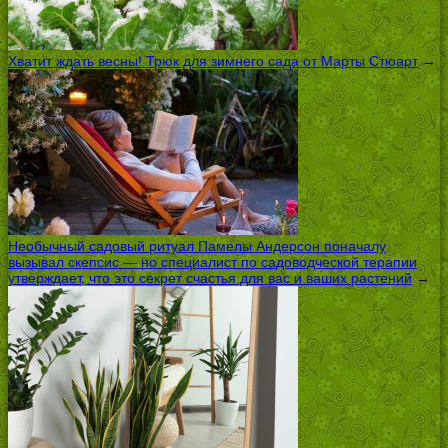
Хватит ждать весны! Трюк для зимнего сада от Марты Стюарт
→
Необычный садовый ритуал Памелы Андерсон поначалу
вызывал скепсис — но специалист по садоводческой терапии
утверждает, что это секрет счастья для вас и ваших растений
→