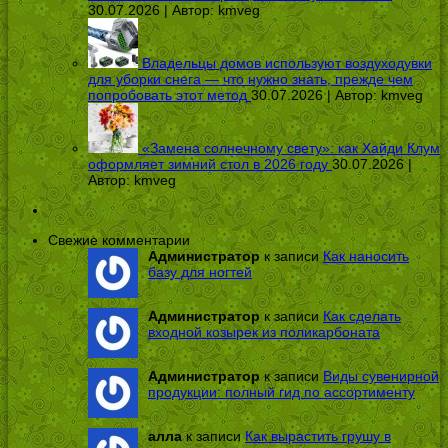
30.07.2026 | Автор:
kmveg
Владельцы домов используют воздуходувки
для уборки снега — что нужно знать, прежде чем
попробовать этот метод
30.07.2026 | Автор:
kmveg
«Замена солнечному свету»: как Хайди Клум
оформляет зимний стол в 2026 году
30.07.2026 |
Автор:
kmveg
Свежие комментарии
Администратор
к записи
Как наносить
базу для ногтей
Администратор
к записи
Как сделать
входной козырек из поликарбоната
Администратор
к записи
Виды сувенирной
продукции: полный гид по ассортименту
алла
к записи
Как вырастить грушу в