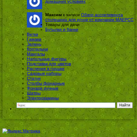
домашних условиях
Максим
к записи
Обзор ассортимента
столешниц для кухни от компании МАЕРСС
Товары для дачи
Бутылки и банки
Ветки
Гамаки
Зелень
Коптильни
Мангалы
Напольные фигуры
Подставки для цветов
Растения в горшке
Садовые наборы
Статуи
Столбы фонарные
Фонари ручные
Шатры
Электрокамины