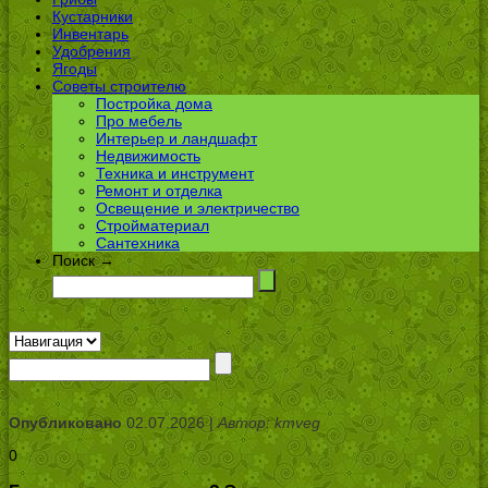
Кустарники
Инвентарь
Удобрения
Ягоды
Советы строителю
Постройка дома
Про мебель
Интерьер и ландшафт
Недвижимость
Техника и инструмент
Ремонт и отделка
Освещение и электричество
Стройматериал
Сантехника
Поиск →
Опубликовано
02.07.2026 |
Автор: kmveg
0