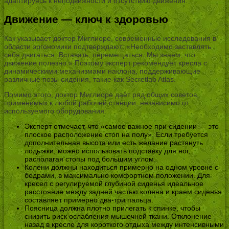
адаптируясь к неподвижности и отсутствию движения.
Движение — ключ к здоровью
Как указывает доктор Миглиоре, современные исследования в
области эргономики подтверждают: «Необходимо заставлять
себя двигаться. Вставать, перемещаться. Мы знаем, что
движение полезно.» Поэтому эксперт рекомендует кресла с
динамическими механизмами наклона, поддерживающие
различные позы сидения, такие как Secretlab Atlas.
Помимо этого, доктор Миглиоре даёт ряд общих советов,
применимых к любой рабочей станции, независимо от
используемого оборудования:
Эксперт отмечает, что «самое важное при сидении — это
плоское расположение стоп на полу». Если требуется
дополнительная высота или есть желание растянуть
лодыжки, можно использовать подставку для ног,
располагая стопы под большим углом.
Колени должны находиться примерно на одном уровне с
бедрами, в максимально комфортном положении. Для
кресел с регулируемой глубиной сиденья идеальное
расстояние между задней частью колена и краем сиденья
составляет примерно два-три пальца.
Поясница должна плотно прилегать к спинке, чтобы
снизить риск ослабления мышечной ткани. Отклонение
назад в кресле для короткого отдыха между интенсивными