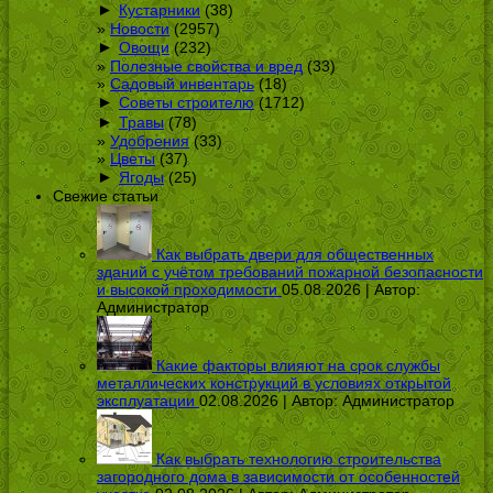
►
Кустарники
(38)
Новости
(2957)
►
Овощи
(232)
Полезные свойства и вред
(33)
Садовый инвентарь
(18)
►
Советы строителю
(1712)
►
Травы
(78)
Удобрения
(33)
Цветы
(37)
►
Ягоды
(25)
Свежие статьи
Как выбрать двери для общественных
зданий с учётом требований пожарной безопасности
и высокой проходимости
05.08.2026 | Автор:
Администратор
Какие факторы влияют на срок службы
металлических конструкций в условиях открытой
эксплуатации
02.08.2026 | Автор:
Администратор
Как выбрать технологию строительства
загородного дома в зависимости от особенностей