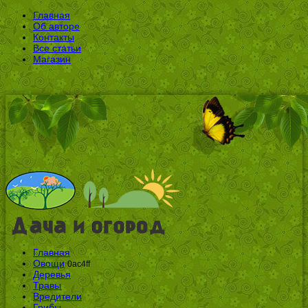
Главная
Об авторе
Контакты
Все статьи
Магазин
Главная
Овощи
0ac4ff
Деревья
Травы
Вредители
Грибы