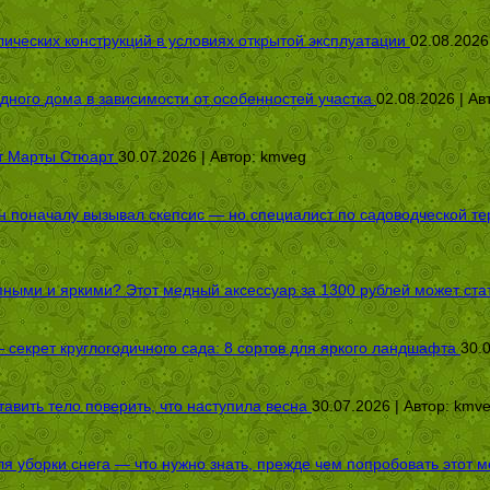
ических конструкций в условиях открытой эксплуатации
02.08.2026
дного дома в зависимости от особенностей участка
02.08.2026 | Ав
от Марты Стюарт
30.07.2026 | Автор:
kmveg
оначалу вызывал скепсис — но специалист по садоводческой терап
пными и яркими? Этот медный аксессуар за 1300 рублей может стат
секрет круглогодичного сада: 8 сортов для яркого ландшафта
30.
авить тело поверить, что наступила весна
30.07.2026 | Автор:
kmv
я уборки снега — что нужно знать, прежде чем попробовать этот м