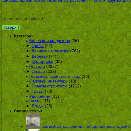
Широколиственные вечнозеленые растения — секрет круглогодичн
Comments are closed.
Наверх ↑
Категории
Болезни и вредители
(36)
►
Грибы
(22)
►
Дачнику на заметку
(782)
►
Деревья
(74)
►
Кустарники
(38)
Новости
(2957)
►
Овощи
(232)
Полезные свойства и вред
(33)
Садовый инвентарь
(18)
►
Советы строителю
(1712)
►
Травы
(78)
Удобрения
(33)
Цветы
(37)
►
Ягоды
(25)
Свежие статьи
Как выбрать двери для общественных зданий