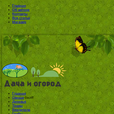
Главная
Об авторе
Контакты
Все статьи
Магазин
Главная
Овощи
0ac4ff
Деревья
Травы
Вредители
Грибы