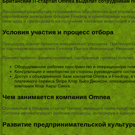
Британский IT-стартап Omnea выделит сотрудникам по
Лондонский разработчик программного обеспечения для управле
европейским ангельским фондом Firedrop и ориентирован на под
свои идеи и претендовать на получение посевных инвестиций в р
Условия участия и процесс отбора
Процедура оценки проектов максимально упрощена. Претендент
и партнером-основателем Firedrop Пьетро Инверницци. Решение 
Помимо прямого финансирования, одобренные проекты получат 
Оборудованное рабочее пространство и операционную по
Консультации и менторство со стороны руководящего сост
Доступ к объединенной базе контактов Omnea и Firedrop,
платежного сервиса Stripe Клэр Хьюз Джонсон, операцион
компании Wise Харш Синха.
Чем занимается компания Omnea
Основанный в Лондоне стартап Omnea, имеющий также представит
Система автоматизирует рабочие процессы, интегрируя в единую
Развитие предпринимательской культур