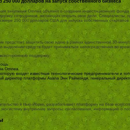
 250 000 долларов на запуск собственного бизнеса
ния закупками Omnea объявил о создании инвестиционного фонда 
держку сотрудников, желающих открыть свое дело. Специалисты, пр
азмере 250 000 долларов США для запуска собственных стартапов.
ам предстоит защитить свою идею в рамках единственной 30-мин
о выделении средств будет приниматься непосредственно во врем
всестороннюю поддержку:
мощь.
ава Omnea.
 в которую входят известные технологические предприниматели и 
ный директор платформы Asana Энн Раймонди, генеральный директ
ельство в Нью-Йорке, разрабатывает платформу на базе искусств
 экосистему внутренние запросы, согласования, информацию о пос
ы