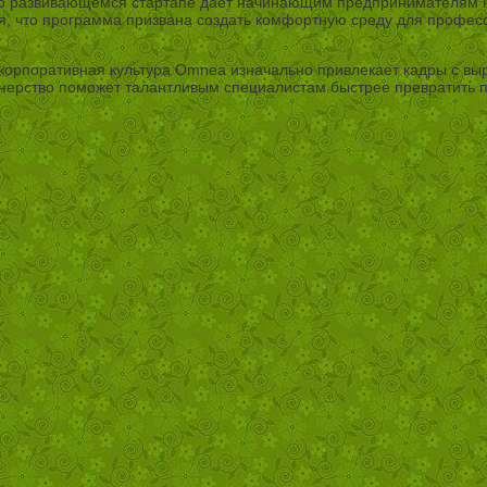
о развивающемся стартапе дает начинающим предпринимателям не
я, что программа призвана создать комфортную среду для професс
 корпоративная культура Omnea изначально привлекает кадры с в
тнерство поможет талантливым специалистам быстрее превратить 