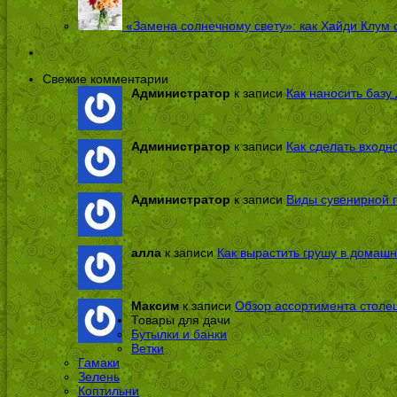
«Замена солнечному свету»: как Хайди Клум 
Свежие комментарии
Администратор
к записи
Как наносить базу 
Администратор
к записи
Как сделать входн
Администратор
к записи
Виды сувенирной п
алла
к записи
Как вырастить грушу в домашн
Максим
к записи
Обзор ассортимента столе
Товары для дачи
Бутылки и банки
Ветки
Гамаки
Зелень
Коптильни