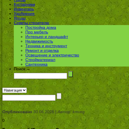
Кустарники
Инвентарь
Удобрения
Ягоды
Советы строителю
Постройка дома
Про мебель
Интерьер и ландшафт
Недвижимость
Техника и инструмент
Ремонт и отделка
Освещение и электричество
Стройматериал
Сантехника
Поиск →
Опубликовано
30.06.2026 |
Автор: kmveg
0