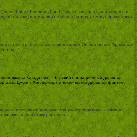
Omnea Future Founders Fund. Проект запущен в партнерстве с
оработавшие в компании не менее пяти лет, смогут презентовать
утной встречи с генеральным директором Omnea Беном Фриманом
я питча.
топ-менеджеры. Среди них — бывший операционный директор
ор Sana Джоэль Хеллермарк и технический директор финтех-
енного интеллекта для оркестрации корпоративных закупок.
тавщиках и аналитику расходов.