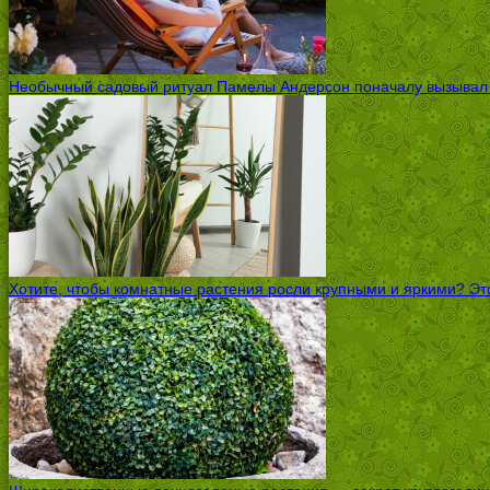
Необычный садовый ритуал Памелы Андерсон поначалу вызывал ск
Хотите, чтобы комнатные растения росли крупными и яркими? Это