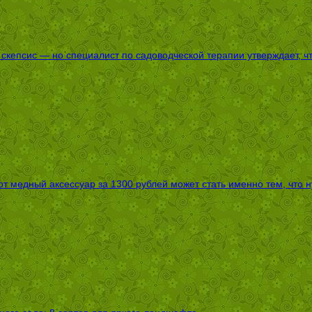
епсис — но специалист по садоводческой терапии утверждает, что
т медный аксессуар за 1300 рублей может стать именно тем, что 