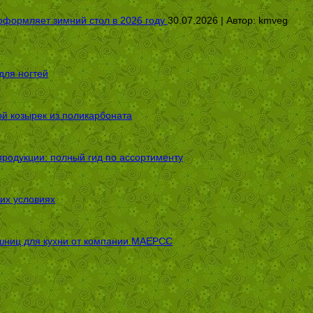
оформляет зимний стол в 2026 году
30.07.2026 | Автор:
kmveg
для ногтей
ой козырек из поликарбоната
родукции: полный гид по ассортименту
их условиях
шниц для кухни от компании МАЕРСС