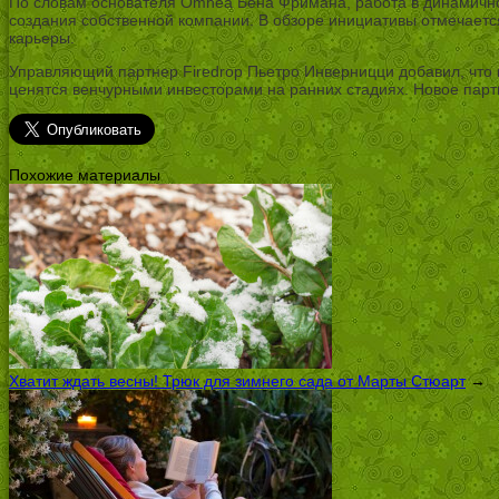
По словам основателя Omnea Бена Фримана, работа в динамичн
создания собственной компании. В обзоре инициативы отмечаетс
карьеры.
Управляющий партнер Firedrop Пьетро Инверницци добавил, что
ценятся венчурными инвесторами на ранних стадиях. Новое пар
Похожие материалы
Хватит ждать весны! Трюк для зимнего сада от Марты Стюарт
→