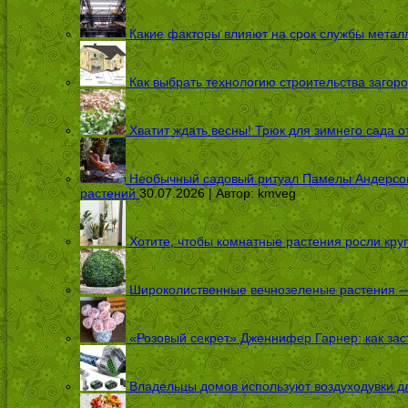
Какие факторы влияют на срок службы металл
Как выбрать технологию строительства загоро
Хватит ждать весны! Трюк для зимнего сада 
Необычный садовый ритуал Памелы Андерсон п
растений
30.07.2026 | Автор:
kmveg
Хотите, чтобы комнатные растения росли кру
Широколиственные вечнозеленые растения — 
«Розовый секрет» Дженнифер Гарнер: как заст
Владельцы домов используют воздуходувки дл