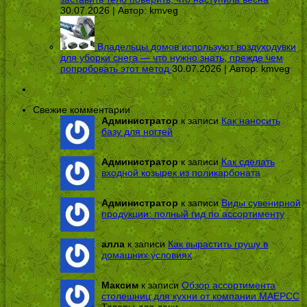
30.07.2026 | Автор:
kmveg
Владельцы домов используют воздуходувки
для уборки снега — что нужно знать, прежде чем
попробовать этот метод
30.07.2026 | Автор:
kmveg
Свежие комментарии
Администратор
к записи
Как наносить
базу для ногтей
Администратор
к записи
Как сделать
входной козырек из поликарбоната
Администратор
к записи
Виды сувенирной
продукции: полный гид по ассортименту
алла
к записи
Как вырастить грушу в
домашних условиях
Максим
к записи
Обзор ассортимента
столешниц для кухни от компании МАЕРСС
Товары для дачи