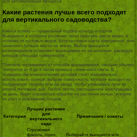
для автоматизации процесса.
Какие растения лучше всего подходят
для вертикального садоводства?
Ключ к успеху — правильный подбор культур и сортов.
Вьющиеся и ползучие растения легко приучить расти вверх, в
отличие от кустовых видов. Хотя кустовые сорта компактнее, они
занимают больше места на земле. Выбор вьющейся
разновидности позволяет выращивать ее на шпалере, расходуя
меньше площади поверхности.
Помните: независимо от способа выращивания, овощам обычно
требуется от 6 до 8 часов прямого солнечного света. В
большинстве климатических условий стоит максимально
использовать солнце, выбрав поверхность, которая выходит на
полуденную сторону или на запад, чтобы улавливать лучи во
второй половине дня. Любое тепло, поглощенное конструкцией
за день, будет отражаться обратно на растения ночью, ускоряя
их рост и созревание плодов.
Лучшие растения
для
Категория
Примечания / советы
вертикального
сада
Стручковая
фасоль, горох,
Выбирайте вьющиеся или