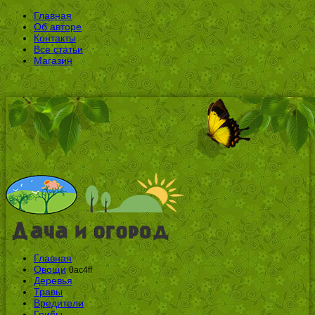
Главная
Об авторе
Контакты
Все статьи
Магазин
Главная
Овощи
0ac4ff
Деревья
Травы
Вредители
Грибы