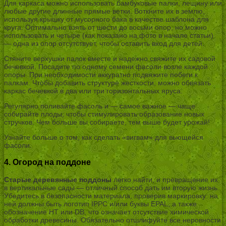
Для каркаса можно использовать бамбуковые палки, лещину или
любые другие длинные прямые ветки. Воткните их в землю,
используя крышку от мусорного бака в качестве шаблона для
круга. Оптимально взять от шести до восьми опор, но можно
использовать и четыре (как показано на фото в начале статьи)
— одна из опор отсутствует, чтобы оставить вход для детей.
Стяните верхушки палок вместе и надежно свяжите их садовой
бечевкой. Посадите по одному семени фасоли возле каждой
опоры. При необходимости аккуратно подвяжите побеги к
палкам. Чтобы добавить структуре жесткости, можно обвязать
каркас бечевкой в два или три горизонтальных яруса.
Регулярно поливайте фасоль и — самое важное — чаще
собирайте плоды, чтобы стимулировать образование новых
стручков. Чем больше вы собираете, тем выше будет урожай!
Узнайте больше о том, как сделать «вигвам» для вьющейся
фасоли.
4. Огород на поддоне
Старые деревянные поддоны
легко найти, и превращение их
в вертикальные сады — отличный способ дать им вторую жизнь.
Убедитесь в безопасности материала, проверив маркировку: на
ней должны быть логотип IPPC и/или буквы EPAL, а также
обозначение HT или DB, что означает отсутствие химической
обработки древесины. Обязательно отшлифуйте все неровности