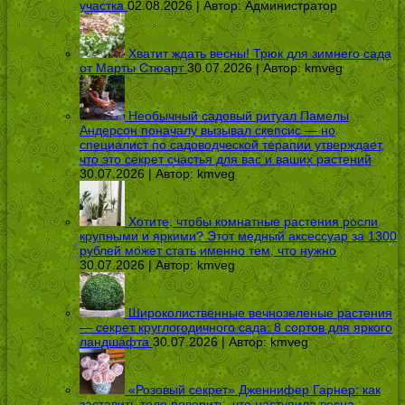
участка
02.08.2026 | Автор:
Администратор
Хватит ждать весны! Трюк для зимнего сада
от Марты Стюарт
30.07.2026 | Автор:
kmveg
Необычный садовый ритуал Памелы
Андерсон поначалу вызывал скепсис — но
специалист по садоводческой терапии утверждает,
что это секрет счастья для вас и ваших растений
30.07.2026 | Автор:
kmveg
Хотите, чтобы комнатные растения росли
крупными и яркими? Этот медный аксессуар за 1300
рублей может стать именно тем, что нужно
30.07.2026 | Автор:
kmveg
Широколиственные вечнозеленые растения
— секрет круглогодичного сада: 8 сортов для яркого
ландшафта
30.07.2026 | Автор:
kmveg
«Розовый секрет» Дженнифер Гарнер: как
заставить тело поверить, что наступила весна