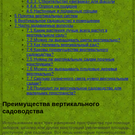
4.3
3. Строительство «вигвама» для фасоли
4.4
4. Огород на поддоне
4.5
Настенные и подвесные горшки
5
Покупка вертикальных систем
6
Вертикальное садоводство в помещении
7
Часто задаваемые вопросы
7.1
Какие растения лучше всего растут в
вертикальном саду?
7.2
Можно ли выращивать цветы вертикально?
7.3
Как поливать вертикальный сад?
7.4
Каковы преимущества вертикального
садоводства?
7.5
Нужны ли вертикальным садам прочные
конструкции?
7.6
Можно ли выращивать плодовые деревья
вертикально?
7.7
Сколько солнечного света нужно вертикальным
садам?
7.8
Подходит ли вертикальное садоводство для
маленьких пространств?
Преимущества вертикального
садоводства
Использование всех трех измерений пространства при помощи
заборов, шпалер или других конструкций увеличивает площадь,
доступную для садовода. Вот лишь некоторые преимущества