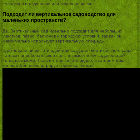
солнцем в полуденные или вечерние часы.
Подходит ли вертикальное садоводство для
маленьких пространств?
Да. Вертикальный сад идеально подходит для небольших
участков, патио, балконов и городских условий, так как он
максимально использует вертикальную площадь.
Вдохновили ли вас эти идеи для создания вертикального сада?
Готовы попробовать свои силы в «высотном» садоводстве?
Тогда вам может быть интересно это видео, в котором наш
коллега Бен демонстрирует процесс работы!