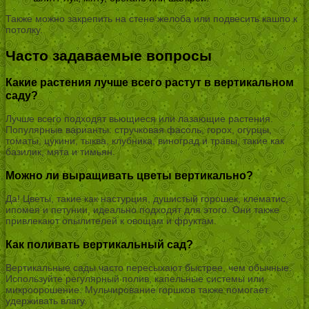
Также можно закрепить на стене желоба или подвесить кашпо к
потолку.
Часто задаваемые вопросы
Какие растения лучше всего растут в вертикальном
саду?
Лучше всего подходят вьющиеся или лазающие растения.
Популярные варианты: стручковая фасоль, горох, огурцы,
томаты, цукини, тыква, клубника, виноград и травы, такие как
базилик, мята и тимьян.
Можно ли выращивать цветы вертикально?
Да! Цветы, такие как настурция, душистый горошек, клематис,
ипомея и петунии, идеально подходят для этого. Они также
привлекают опылителей к овощам и фруктам.
Как поливать вертикальный сад?
Вертикальные сады часто пересыхают быстрее, чем обычные.
Используйте регулярный полив, капельные системы или
микроорошение. Мульчирование горшков также помогает
удерживать влагу.