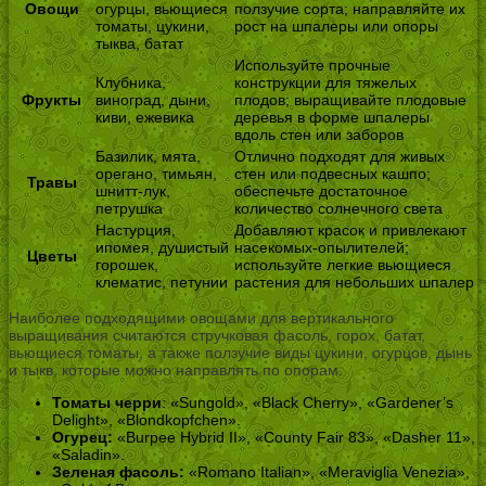
Овощи
огурцы, вьющиеся
ползучие сорта; направляйте их
томаты, цукини,
рост на шпалеры или опоры
тыква, батат
Используйте прочные
Клубника,
конструкции для тяжелых
Фрукты
виноград, дыни,
плодов; выращивайте плодовые
киви, ежевика
деревья в форме шпалеры
вдоль стен или заборов
Базилик, мята,
Отлично подходят для живых
орегано, тимьян,
стен или подвесных кашпо;
Травы
шнитт-лук,
обеспечьте достаточное
петрушка
количество солнечного света
Настурция,
Добавляют красок и привлекают
ипомея, душистый
насекомых-опылителей;
Цветы
горошек,
используйте легкие вьющиеся
клематис, петунии
растения для небольших шпалер
Наиболее подходящими овощами для вертикального
выращивания считаются стручковая фасоль, горох, батат,
вьющиеся томаты, а также ползучие виды цукини, огурцов, дынь
и тыкв, которые можно направлять по опорам.
Томаты черри
: «Sungold», «Black Cherry», «Gardener’s
Delight», «Blondkopfchen».
Огурец:
«Burpee Hybrid II», «County Fair 83», «Dasher 11»,
«Saladin».
Зеленая фасоль:
«Romano Italian», «Meraviglia Venezia»,