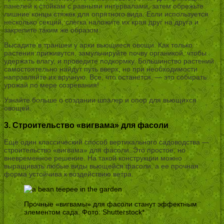
панелей к стойкам с равными интервалами, затем обрежьте
лишние концы стяжек для опрятного вида. Если используется
несколько секций, слегка наложите их края друг на друга и
закрепите таким же образом.
Высадите в траншеи у арки вьющиеся овощи. Как только
растения приживутся, замульчируйте почву органикой, чтобы
удержать влагу, и проведите подкормку. Большинство растений
самостоятельно найдут путь вверх, но при необходимости
направляйте их вручную. Все, что останется, — это собирать
урожай по мере созревания!
Узнайте больше о создании шпалер и опор для вьющихся
овощей.
3. Строительство «вигвама» для фасоли
Еще один классический способ вертикального садоводства —
строительство «вигвама» для фасоли. Это простое, но
вневременное решение. На такой конструкции можно
выращивать любые виды вьющейся фасоли, а ее прочная
форма устойчива к воздействию ветра.
Прочные «вигвамы» для фасоли станут эффектным
элементом сада. Фото: Shutterstock*