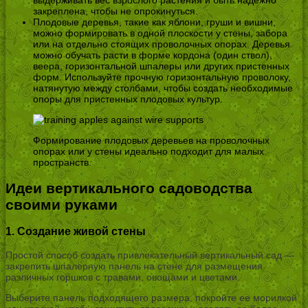
выдерживать вес взрослого растения и быть надежно
закреплена, чтобы не опрокинуться.
Плодовые деревья, такие как яблони, груши и вишни,
можно формировать в одной плоскости у стены, забора
или на отдельно стоящих проволочных опорах. Деревья
можно обучать расти в форме кордона (один ствол),
веера, горизонтальной шпалеры или других пристенных
форм. Используйте прочную горизонтальную проволоку,
натянутую между столбами, чтобы создать необходимые
опоры для пристенных плодовых культур.
Формирование плодовых деревьев на проволочных
опорах или у стены идеально подходит для малых
пространств.
Идеи вертикального садоводства
своими руками
1. Создание живой стены
Простой способ создать привлекательный вертикальный сад —
закрепить шпалерную панель на стене для размещения
различных горшков с травами, овощами и цветами.
Выберите панель подходящего размера, покройте ее морилкой