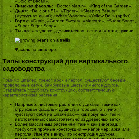
«Gold of Bacau».
Лимская фасоль:
«Doctor Martin», «King of the Garden».
Дыня:
«Delicious 51», «Tigger», «Sleeping Beauty»
(мускусная дыня); «White Wonder», «Yellow Doll» (арбуз).
Горох:
«Dual», «Garden Sweet», «Maestro», «Sugar Snap»,
«Super Sugar Snap».
Тыква:
желудевая, деликатесная, летняя желтая, цукини.
Фасоль на шпалере.
Типы конструкций для вертикального
садоводства
Помимо шпалер, треног, арок и пергол, существуют беседки,
проволочные сетки, бамбуковые шесты и многое другое.
Старайтесь подобрать конструкцию, соответствующую
характеристикам растения.
Например, листовые растения с усиками, такие как
стручковая фасоль и душистый горошек, отлично
чувствуют себя на шпалерах — как покупных, так и
изготовленных самостоятельно из древесных веток.
Более массивным растениям, таким как виноград,
требуются прочные конструкции — например, арка или
пергола. Имейте в виду, что конструкция должна