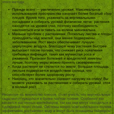
этого метода:
Прежде всего — увеличение урожая. Максимальное
использование пространства означает более богатый сбор
плодов. Кроме того, ухаживать за вертикальными
посадками и собирать урожай физически легче: растения
находятся на уровне глаз, поэтому необходимость
наклоняться или вставать на колени минимальна.
Меньше проблем с растениями. Поскольку листва и плоды
приподняты над землей, они менее подвержены
заболеваниям. Рост вверх обеспечивает лучшую
циркуляцию воздуха, благодаря чему растения быстрее
высыхают после полива, что снижает риск появления
грибковых инфекций, таких как мучнистая роса и
ржавчина. Признаки болезней и вредителей заметны
лучше, поэтому меры можно принять своевременно.
Когда растения не стелются по земле, большая площадь
листьев подвергается воздействию солнца, что
способствует более здоровому росту.
Наконец, это значительно снижает нагрузку на спину! Вы
можете ухаживать за растениями и собирать урожай, стоя
в полный рост.
Несмотря на множество плюсов, стоит учесть, что вертикальные
сады могут нуждаться в более частом поливе. Особенно это
касается настенных контейнеров, так как они могут находиться в
«дождевой тени» стены. Системы микро- или капельного полива
эффективно доставляют воду и могут быть оснащены таймером