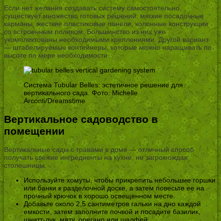
Если нет желания создавать систему самостоятельно,
существует множество готовых решений: мягкие посадочные
карманы, жесткие пластиковые панели, колонные конструкции
со встроенным поливом. Большинство из них уже
укомплектованы необходимыми креплениями. Другой вариант
— штабелируемые контейнеры, которые можно наращивать по
высоте по мере необходимости.
Система Tubular Belles: эстетичное решение для
вертикального сада. Фото: Michelle
Arconti/Dreamstime
Вертикальное садоводство в
помещении
Вертикальные сады с травами в доме — отличный способ
получать свежие ингредиенты на кухне, не загромождая
столешницы.
Используйте хомуты, чтобы прикрепить небольшие горшки
или банки к разделочной доске, а затем повесьте ее на
прочный крючок в хорошо освещенном месте.
Добавьте около 2,5 сантиметров гальки на дно каждой
емкости, затем заполните почвой и посадите базилик,
шнитт-лук, мяту, орегано или шалфей.