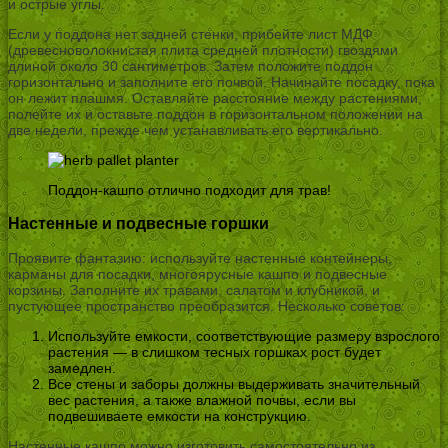
и острые углы.
Если у поддона нет задней стенки, прибейте лист МДФ
(древесноволокнистая плита средней плотности) гвоздями
длиной около 30 сантиметров. Затем положите поддон
горизонтально и заполните его почвой. Начинайте посадку, пока
он лежит плашмя. Оставляйте расстояние между растениями,
полейте их и оставьте поддон в горизонтальном положении на
две недели, прежде чем устанавливать его вертикально.
Поддон-кашпо отлично подходит для трав!
Настенные и подвесные горшки
Проявите фантазию: используйте настенные контейнеры,
карманы для посадки, многоярусные кашпо и подвесные
корзины. Заполните их травами, салатом и клубникой, и
пустующее пространство преобразится. Несколько советов:
Используйте емкости, соответствующие размеру взрослого
растения — в слишком тесных горшках рост будет
замедлен.
Все стены и заборы должны выдерживать значительный
вес растения, а также влажной почвы, если вы
подвешиваете емкости на конструкцию.
Настенные кашпо можно изготовить самостоятельно из