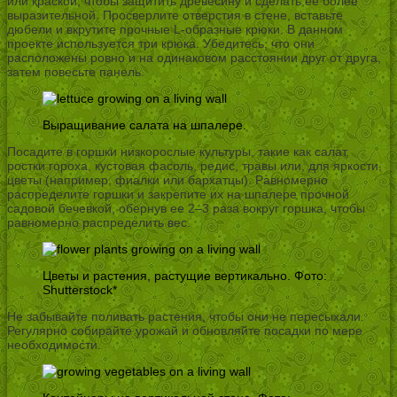
или краской, чтобы защитить древесину и сделать ее более
выразительной. Просверлите отверстия в стене, вставьте
дюбели и вкрутите прочные L-образные крюки. В данном
проекте используется три крюка. Убедитесь, что они
расположены ровно и на одинаковом расстоянии друг от друга,
затем повесьте панель.
Выращивание салата на шпалере.
Посадите в горшки низкорослые культуры, такие как салат,
ростки гороха, кустовая фасоль, редис, травы или, для яркости,
цветы (например, фиалки или бархатцы). Равномерно
распределите горшки и закрепите их на шпалере прочной
садовой бечевкой, обернув ее 2–3 раза вокруг горшка, чтобы
равномерно распределить вес.
Цветы и растения, растущие вертикально. Фото:
Shutterstock*
Не забывайте поливать растения, чтобы они не пересыхали.
Регулярно собирайте урожай и обновляйте посадки по мере
необходимости.