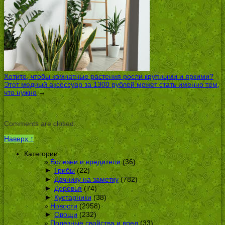
Хотите, чтобы комнатные растения росли крупными и яркими?
Этот медный аксессуар за 1300 рублей может стать именно тем,
что нужно
→
Comments are closed.
Наверх ↑
Категории
Болезни и вредители
(36)
►
Грибы
(22)
►
Дачнику на заметку
(782)
►
Деревья
(74)
►
Кустарники
(38)
Новости
(2958)
►
Овощи
(232)
Полезные свойства и вред
(33)