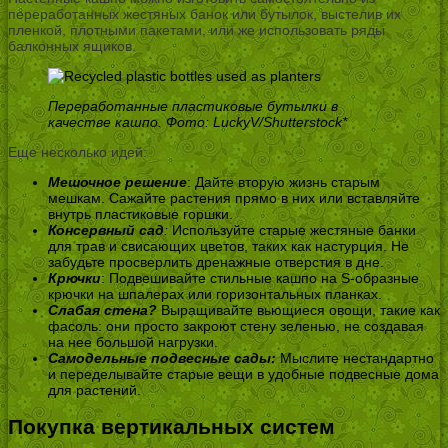
переработанных жестяных банок или бутылок, выстелив их
пленкой, плотными пакетами, или же использовать ряды
балконных ящиков.
Переработанные пластиковые бутылки в
качестве кашпо. Фото: LuckyV/Shutterstock*
Еще несколько идей:
Мешочное решение
: Дайте вторую жизнь старым
мешкам. Сажайте растения прямо в них или вставляйте
внутрь пластиковые горшки.
Консервный сад
:
Используйте старые жестяные банки
для трав и свисающих цветов, таких как настурция. Не
забудьте просверлить дренажные отверстия в дне.
Крючки
: Подвешивайте стильные кашпо на S-образные
крючки на шпалерах или горизонтальных планках.
Слабая стена?
Выращивайте вьющиеся овощи, такие как
фасоль: они просто закроют стену зеленью, не создавая
на нее большой нагрузки.
Самодельные подвесные сады:
Мыслите нестандартно
и переделывайте старые вещи в удобные подвесные дома
для растений.
Покупка вертикальных систем