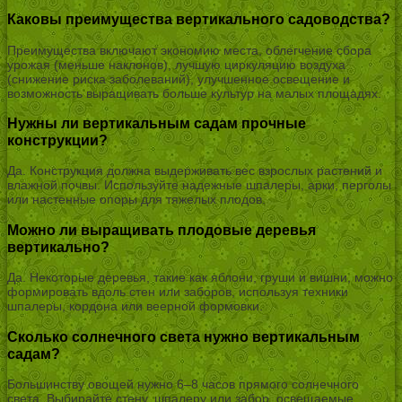
Каковы преимущества вертикального садоводства?
Преимущества включают экономию места, облегчение сбора
урожая (меньше наклонов), лучшую циркуляцию воздуха
(снижение риска заболеваний), улучшенное освещение и
возможность выращивать больше культур на малых площадях.
Нужны ли вертикальным садам прочные
конструкции?
Да. Конструкция должна выдерживать вес взрослых растений и
влажной почвы. Используйте надежные шпалеры, арки, перголы
или настенные опоры для тяжелых плодов.
Можно ли выращивать плодовые деревья
вертикально?
Да. Некоторые деревья, такие как яблони, груши и вишни, можно
формировать вдоль стен или заборов, используя техники
шпалеры, кордона или веерной формовки.
Сколько солнечного света нужно вертикальным
садам?
Большинству овощей нужно 6–8 часов прямого солнечного
света. Выбирайте стену, шпалеру или забор, освещаемые