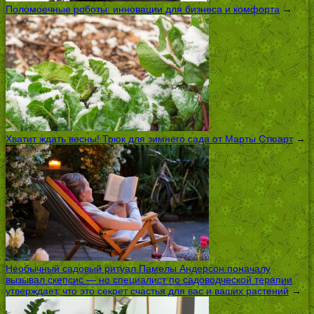
Поломоечные роботы: инновации для бизнеса и комфорта
→
Хватит ждать весны! Трюк для зимнего сада от Марты Стюарт
→
Необычный садовый ритуал Памелы Андерсон поначалу
вызывал скепсис — но специалист по садоводческой терапии
утверждает, что это секрет счастья для вас и ваших растений
→