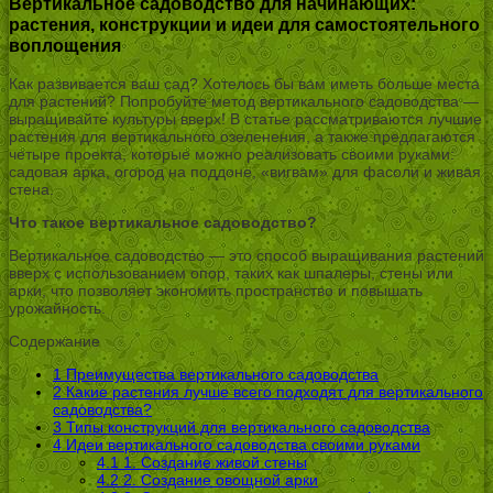
Вертикальное садоводство для начинающих:
растения, конструкции и идеи для самостоятельного
воплощения
Как развивается ваш сад? Хотелось бы вам иметь больше места
для растений? Попробуйте метод вертикального садоводства —
выращивайте культуры вверх! В статье рассматриваются лучшие
растения для вертикального озеленения, а также предлагаются
четыре проекта, которые можно реализовать своими руками:
садовая арка, огород на поддоне, «вигвам» для фасоли и живая
стена.
Что такое вертикальное садоводство?
Вертикальное садоводство — это способ выращивания растений
вверх с использованием опор, таких как шпалеры, стены или
арки, что позволяет экономить пространство и повышать
урожайность.
Содержание
1
Преимущества вертикального садоводства
2
Какие растения лучше всего подходят для вертикального
садоводства?
3
Типы конструкций для вертикального садоводства
4
Идеи вертикального садоводства своими руками
4.1
1. Создание живой стены
4.2
2. Создание овощной арки