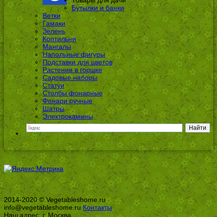
Бутылки и банки
Ветки
Гамаки
Зелень
Коптильни
Мангалы
Напольные фигуры
Подставки для цветов
Растения в горшке
Садовые наборы
Статуи
Столбы фонарные
Фонари ручные
Шатры
Электрокамины
2014-2020 © Vegetableshome.ru
info@vegetableshome.ru
Контакты
Наш адрес: г. Москва,