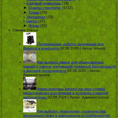
Садовый инвентарь
(18)
►
Советы строителю
(1712)
►
Травы
(78)
Удобрения
(33)
Цветы
(37)
►
Ягоды
(25)
Свежие статьи
Поломоечные роботы: инновации для
бизнеса и комфорта
08.08.2026 | Автор:
kmveg
Как выбрать двери для общественных
зданий с учётом требований пожарной безопасности
и высокой проходимости
05.08.2026 | Автор:
Администратор
Какие факторы влияют на срок службы
металлических конструкций в условиях открытой
эксплуатации
02.08.2026 | Автор:
Администратор
Как выбрать технологию строительства
загородного дома в зависимости от особенностей