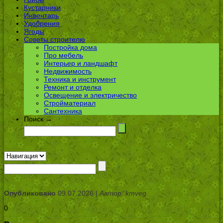
Кустарники
Инвентарь
Удобрения
Ягоды
Советы строителю
Постройка дома
Про мебель
Интерьер и ландшафт
Недвижимость
Техника и инструмент
Ремонт и отделка
Освещение и электричество
Стройматериал
Сантехника
Поиск →
Опубликовано
09.07.2026 |
Автор: kmveg
0