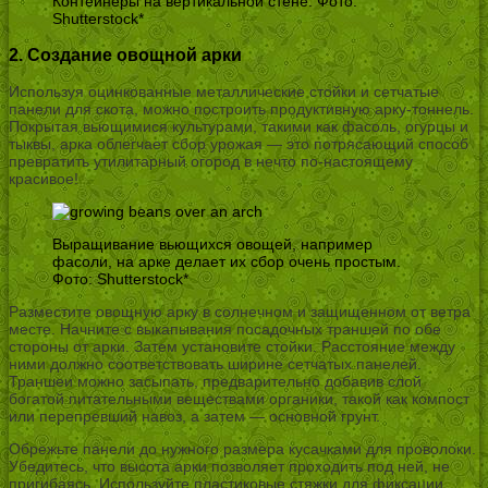
Контейнеры на вертикальной стене. Фото:
Shutterstock*
2. Создание овощной арки
Используя оцинкованные металлические стойки и сетчатые
панели для скота, можно построить продуктивную арку-тоннель.
Покрытая вьющимися культурами, такими как фасоль, огурцы и
тыквы, арка облегчает сбор урожая — это потрясающий способ
превратить утилитарный огород в нечто по-настоящему
красивое!
Выращивание вьющихся овощей, например
фасоли, на арке делает их сбор очень простым.
Фото: Shutterstock*
Разместите овощную арку в солнечном и защищенном от ветра
месте. Начните с выкапывания посадочных траншей по обе
стороны от арки. Затем установите стойки. Расстояние между
ними должно соответствовать ширине сетчатых панелей.
Траншеи можно засыпать, предварительно добавив слой
богатой питательными веществами органики, такой как компост
или перепревший навоз, а затем — основной грунт.
Обрежьте панели до нужного размера кусачками для проволоки.
Убедитесь, что высота арки позволяет проходить под ней, не
пригибаясь. Используйте пластиковые стяжки для фиксации