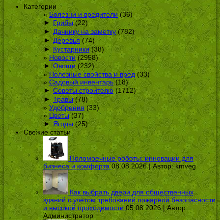
Категории
Болезни и вредители
(36)
►
Грибы
(22)
►
Дачнику на заметку
(782)
►
Деревья
(74)
►
Кустарники
(38)
Новости
(2958)
►
Овощи
(232)
Полезные свойства и вред
(33)
Садовый инвентарь
(18)
►
Советы строителю
(1712)
►
Травы
(78)
Удобрения
(33)
Цветы
(37)
►
Ягоды
(25)
Свежие статьи
Поломоечные роботы: инновации для
бизнеса и комфорта
08.08.2026 | Автор:
kmveg
Как выбрать двери для общественных
зданий с учётом требований пожарной безопасности
и высокой проходимости
05.08.2026 | Автор:
Администратор