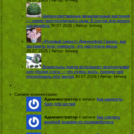
Широколиственные вечнозеленые растения
— секрет круглогодичного сада: 8 сортов для яркого
ландшафта
30.07.2026 | Автор:
kmveg
«Розовый секрет» Дженнифер Гарнер: как
заставить тело поверить, что наступила весна
30.07.2026 | Автор:
kmveg
Владельцы домов используют воздуходувки
для уборки снега — что нужно знать, прежде чем
попробовать этот метод
30.07.2026 | Автор:
kmveg
Свежие комментарии
Администратор
к записи
Как наносить
базу для ногтей
Администратор
к записи
Как сделать
входной козырек из поликарбоната