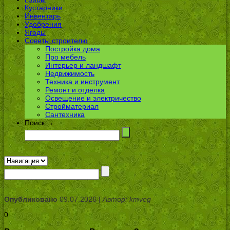
Кустарники
Инвентарь
Удобрения
Ягоды
Советы строителю
Постройка дома
Про мебель
Интерьер и ландшафт
Недвижимость
Техника и инструмент
Ремонт и отделка
Освещение и электричество
Стройматериал
Сантехника
Поиск →
Опубликовано
09.07.2026 |
Автор: kmveg
0