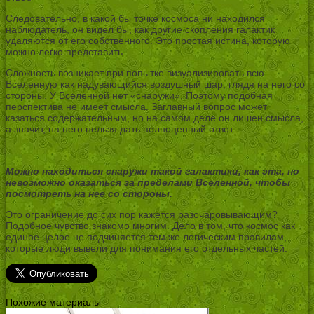
Следовательно, в какой бы точке космоса ни находился
наблюдатель, он видел бы, как другие скопления галактик
удаляются от его собственного. Это простая истина, которую
можно легко представить.
Сложность возникает при попытке визуализировать всю
Вселенную как надувающийся воздушный шар, глядя на него со
стороны. У Вселенной нет «снаружи». Поэтому подобная
перспектива не имеет смысла. Заглавный вопрос может
казаться содержательным, но на самом деле он лишен смысла,
а значит, на него нельзя дать полноценный ответ.
Можно находиться снаружи такой галактики, как эта, но
невозможно оказаться за пределами Вселенной, чтобы
посмотреть на нее со стороны.
Это ограничение до сих пор кажется разочаровывающим?
Подобное чувство знакомо многим. Дело в том, что космос как
единое целое не подчиняется тем же логическим правилам,
которые люди вывели для понимания его отдельных частей.
Похожие материалы