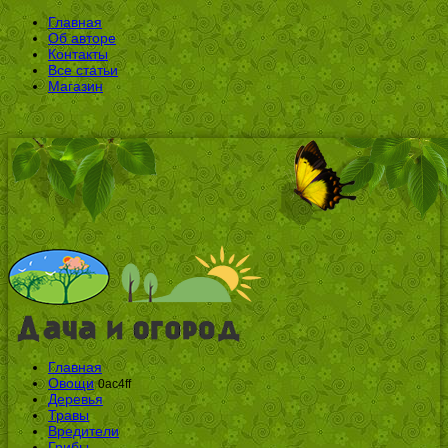
Главная
Об авторе
Контакты
Все статьи
Магазин
Главная
Овощи
0ac4ff
Деревья
Травы
Вредители
Грибы