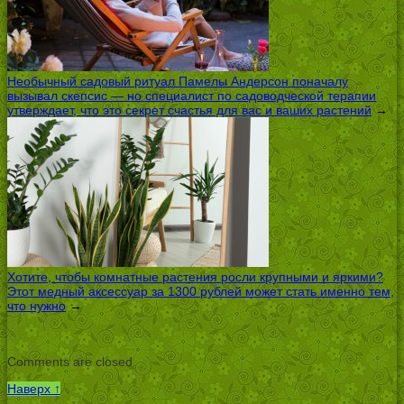
Необычный садовый ритуал Памелы Андерсон поначалу
вызывал скепсис — но специалист по садоводческой терапии
утверждает, что это секрет счастья для вас и ваших растений
→
Хотите, чтобы комнатные растения росли крупными и яркими?
Этот медный аксессуар за 1300 рублей может стать именно тем,
что нужно
→
Comments are closed.
Наверх ↑