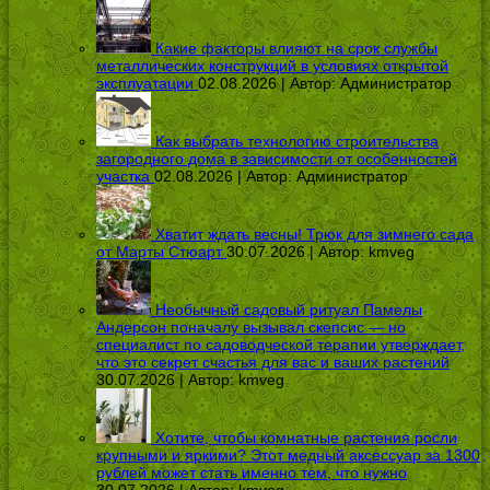
Какие факторы влияют на срок службы
металлических конструкций в условиях открытой
эксплуатации
02.08.2026 | Автор:
Администратор
Как выбрать технологию строительства
загородного дома в зависимости от особенностей
участка
02.08.2026 | Автор:
Администратор
Хватит ждать весны! Трюк для зимнего сада
от Марты Стюарт
30.07.2026 | Автор:
kmveg
Необычный садовый ритуал Памелы
Андерсон поначалу вызывал скепсис — но
специалист по садоводческой терапии утверждает,
что это секрет счастья для вас и ваших растений
30.07.2026 | Автор:
kmveg
Хотите, чтобы комнатные растения росли
крупными и яркими? Этот медный аксессуар за 1300
рублей может стать именно тем, что нужно
30.07.2026 | Автор:
kmveg