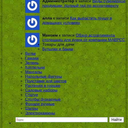
Администратор
к записи
Виды сувенирной
продукции: полный гид по ассортименту
алла
к записи
Как вырастить грушу в
домашних условиях
Максим
к записи
Обзор ассортимента
столешниц для кухни от компании МАЕРСС
Товары для дачи
Бутылки и банки
Ветки
Гамаки
Зелень
Коптильни
Мангалы
Напольные фигуры
Подставки для цветов
Растения в горшке
Садовые наборы
Статуи
Столбы фонарные
Фонари ручные
Шатры
Электрокамины