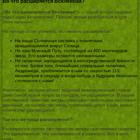
Во что расширяется Вселенная?
«
Во что расширяется Вселенная
?» — такой вопрос недавно
задал один из читателей. Пришло время разобраться в сути
этого явления.
Но прежде стоит уточнить, что именно расширяется?
Не наша Солнечная система с планетами,
вращающимися вокруг Солнца.
Не наш Млечный Путь, состоящий из 400 миллиардов
звезд. Его размеры остаются неизменными.
Не галактики, находящиеся в непосредственной близости
от нас. Более того, ближайшая спиральная галактика,
Андромеда, приближается к нам со скоростью 113
километров в секунду и когда-нибудь в будущем безопасно
столкнется с нами!
Фактически, ни один объект, видимый невооруженным глазом
даже самой ясной ночью за городом, не расширяется. В нашей
собственной галактике звезды совершают небольшие хаотичные
движения, но количество звезд, приближающихся к нам, равно
количеству удаляющихся.
Так что же тогда расширяется?
Расширяется пустое пространство между скоплениями галактик.
Это единственное, что увеличивается в размерах. Вот и весь
ответ.