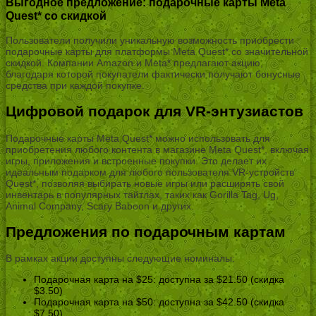
Выгодное предложение: подарочные карты Meta
Quest* со скидкой
Пользователи получили уникальную возможность приобрести
подарочные карты для платформы Meta Quest* со значительной
скидкой. Компании Amazon и Meta* предлагают акцию,
благодаря которой покупатели фактически получают бонусные
средства при каждой покупке.
Цифровой подарок для VR-энтузиастов
Подарочные карты Meta Quest* можно использовать для
приобретения любого контента в магазине Meta Quest*, включая
игры, приложения и встроенные покупки. Это делает их
идеальным подарком для любого пользователя VR-устройств
Quest*, позволяя выбирать новые игры или расширять свой
инвентарь в популярных тайтлах, таких как Gorilla Tag, Ug,
Animal Company, Scary Baboon и других.
Предложения по подарочным картам
В рамках акции доступны следующие номиналы:
Подарочная карта на $25: доступна за $21.50 (скидка
$3.50)
Подарочная карта на $50: доступна за $42.50 (скидка
$7.50)