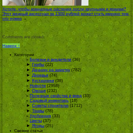
Хотите, чтобы комнатные растения росли крупными и яркими?
Этот медный аксессуар за 1300 рублей может стать именно тем,
что нужно
→
Comments are closed.
Наверх ↑
Категории
Болезни и вредители
(36)
►
Грибы
(22)
►
Дачнику на заметку
(782)
►
Деревья
(74)
►
Кустарники
(38)
Новости
(2958)
►
Овощи
(232)
Полезные свойства и вред
(33)
Садовый инвентарь
(18)
►
Советы строителю
(1712)
►
Травы
(78)
Удобрения
(33)
Цветы
(37)
►
Ягоды
(25)
Свежие статьи