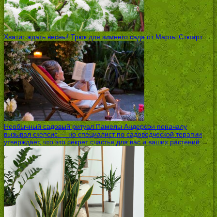
Хватит ждать весны! Трюк для зимнего сада от Марты Стюарт
→
Необычный садовый ритуал Памелы Андерсон поначалу
вызывал скепсис — но специалист по садоводческой терапии
утверждает, что это секрет счастья для вас и ваших растений
→