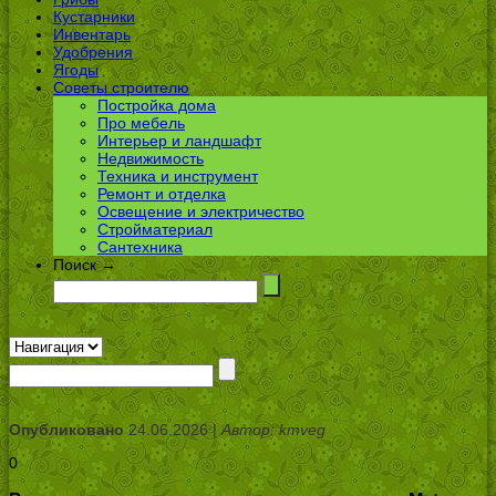
Кустарники
Инвентарь
Удобрения
Ягоды
Советы строителю
Постройка дома
Про мебель
Интерьер и ландшафт
Недвижимость
Техника и инструмент
Ремонт и отделка
Освещение и электричество
Стройматериал
Сантехника
Поиск →
Опубликовано
24.06.2026 |
Автор: kmveg
0