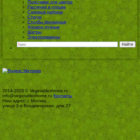
Подставки для цветов
Растения в горшке
Садовые наборы
Статуи
Столбы фонарные
Фонари ручные
Шатры
Электрокамины
2014-2020 © Vegetableshome.ru
info@vegetableshome.ru
Контакты
Наш адрес: г. Москва,
улица 3-я Владимирская, дом 27