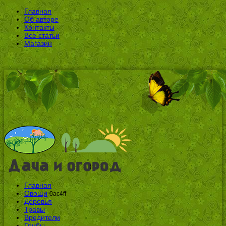
Главная
Об авторе
Контакты
Все статьи
Магазин
Главная
Овощи
0ac4ff
Деревья
Травы
Вредители
Грибы