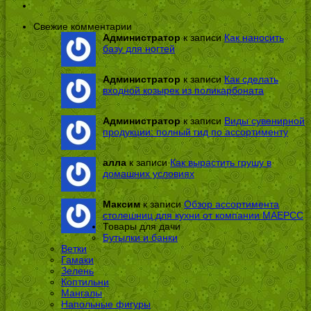
Свежие комментарии
Администратор
к записи
Как наносить
базу для ногтей
Администратор
к записи
Как сделать
входной козырек из поликарбоната
Администратор
к записи
Виды сувенирной
продукции: полный гид по ассортименту
алла
к записи
Как вырастить грушу в
домашних условиях
Максим
к записи
Обзор ассортимента
столешниц для кухни от компании МАЕРСС
Товары для дачи
Бутылки и банки
Ветки
Гамаки
Зелень
Коптильни
Мангалы
Напольные фигуры