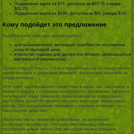
Подарочная карта на $75: доступна за $63.75 (скидка
$11.25)
Подарочная карта на $100: доступна за $85 (скидка $15)
Кому подойдет это предложение
Приобретение этих карт рекомендуется:
для пользователей, желающих приобрести популярные
игры по выгодной цене;
в качестве подарка для друзей или близких, увлекающихся
виртуальной реальностью.
Однако следует учесть, что все подарочные карты представлены
исключительно в цифровом формате, физические носители не
предусмотрены.
Хотя идея «дублирования предметов» в играх, как, например, в
Animal Company с помощью специального механизма, является
популярной среди геймеров, текущая акция на подарочные
карты Meta Quest* позволяет получить реальную финансовую
выгоду. Это предложение сравнимо с игровым «глюком», но с
настоящими деньгами.
Поскольку карты являются цифровыми, их получение
происходит мгновенно. Это позволяет незамедлительно
приобрести новые тайтлы или же сохранить виртуальные
подарочные карты до подходящего момента. Кроме того, они