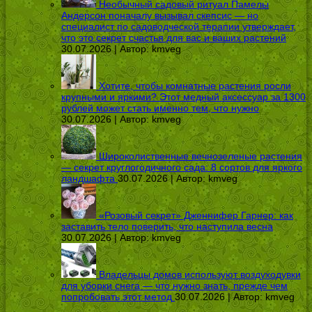
Необычный садовый ритуал Памелы
Андерсон поначалу вызывал скепсис — но
специалист по садоводческой терапии утверждает,
что это секрет счастья для вас и ваших растений
30.07.2026 | Автор:
kmveg
Хотите, чтобы комнатные растения росли
крупными и яркими? Этот медный аксессуар за 1300
рублей может стать именно тем, что нужно
30.07.2026 | Автор:
kmveg
Широколиственные вечнозеленые растения
— секрет круглогодичного сада: 8 сортов для яркого
ландшафта
30.07.2026 | Автор:
kmveg
«Розовый секрет» Дженнифер Гарнер: как
заставить тело поверить, что наступила весна
30.07.2026 | Автор:
kmveg
Владельцы домов используют воздуходувки
для уборки снега — что нужно знать, прежде чем
попробовать этот метод
30.07.2026 | Автор:
kmveg