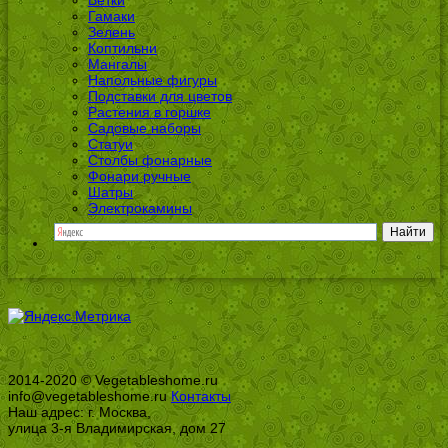
Ветки
Гамаки
Зелень
Коптильни
Мангалы
Напольные фигуры
Подставки для цветов
Растения в горшке
Садовые наборы
Статуи
Столбы фонарные
Фонари ручные
Шатры
Электрокамины
2014-2020 © Vegetableshome.ru
info@vegetableshome.ru
Контакты
Наш адрес: г. Москва,
улица 3-я Владимирская, дом 27