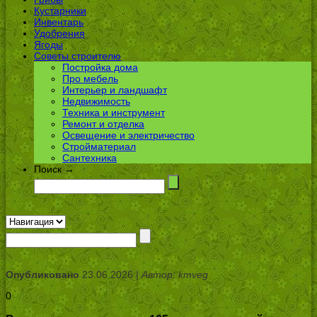
Кустарники
Инвентарь
Удобрения
Ягоды
Советы строителю
Постройка дома
Про мебель
Интерьер и ландшафт
Недвижимость
Техника и инструмент
Ремонт и отделка
Освещение и электричество
Стройматериал
Сантехника
Поиск →
Опубликовано
23.06.2026 |
Автор: kmveg
0