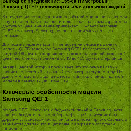
Выгодное предложение: 165-сантиметровый
Samsung QLED-телевизор со значительной скидкой
В преддверии летних спортивных событий многие пользователи
ищут возможность приобрести телевизор с большим экраном по
доступной цене. Внимание привлекает 165-сантиметровый
QLED-телевизор Samsung, предлагающий значительную
экономию.
Для подписчиков Amazon Prime доступна скидка на данную
модель. QLED-телевизор Samsung QEF1 предлагается со
скидкой 180 фунтов стерлингов от рекомендованной розничной
цены, его стоимость снижена с 649 до 469 фунтов стерлингов.
Анализ ценовой истории показывает, что это одно из самых
низких предложений на данный телевизор в текущем году. По
данным Amazon, эта цена является минимальной для данной
модели в рамках акции Prime Day.
Ключевые особенности модели
Samsung QEF1
Модель QEF1 относится к бюджетной линейке Samsung. Хотя
она не обладает полным набором функций, присущих более
дорогим устройствам компании, она является привлекательным
вариантом для тех, кто ищет большой экран по доступной
стоимости.