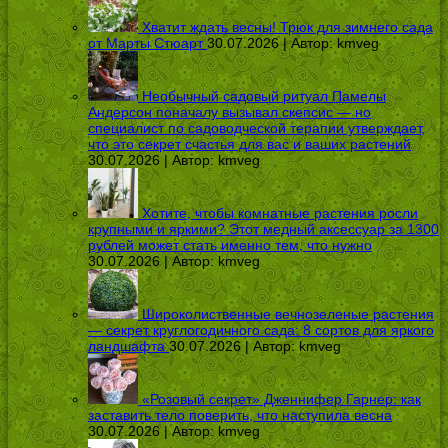
Хватит ждать весны! Трюк для зимнего сада
от Марты Стюарт
30.07.2026 | Автор:
kmveg
Необычный садовый ритуал Памелы
Андерсон поначалу вызывал скепсис — но
специалист по садоводческой терапии утверждает,
что это секрет счастья для вас и ваших растений
30.07.2026 | Автор:
kmveg
Хотите, чтобы комнатные растения росли
крупными и яркими? Этот медный аксессуар за 1300
рублей может стать именно тем, что нужно
30.07.2026 | Автор:
kmveg
Широколиственные вечнозеленые растения
— секрет круглогодичного сада: 8 сортов для яркого
ландшафта
30.07.2026 | Автор:
kmveg
«Розовый секрет» Дженнифер Гарнер: как
заставить тело поверить, что наступила весна
30.07.2026 | Автор:
kmveg