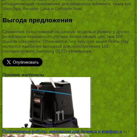
объединяющий приложения для облачного гейминга, такие как
Xbox App, Amazon Luna и GeForce Now.
Выгода предложения
Сравнение предложений на данную модель и размер у других
ритейлеров показало отсутствие более низких цен, чем 500
фунтов стерлингов. Отмечается, что текущая акция Prime Day
является наиболее выгодной для приобретения 165-
сантиметрового Samsung QLED-телевизора.
Похожие материалы
Поломоечные роботы: инновации для бизнеса и комфорта
→