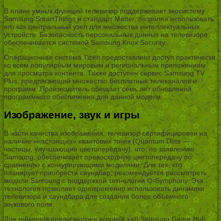
В плане умных функций телевизор поддерживает экосистему
Samsung SmartThings и стандарт Matter, позволяя использовать
его как центральный узел для множества интеллектуальных
устройств. Безопасность персональных данных на телевизоре
обеспечивается системой Samsung Knox Security.
Операционная система Tizen предоставляет доступ практически
ко всем популярным мировым и региональным приложениям
для просмотра контента. Также доступен сервис Samsung TV
Plus, предлагающий множество бесплатных телеканалов и
программ. Производитель обещает семь лет обновлений
программного обеспечения для данной модели.
Изображение, звук и игры
В части качества изображения, телевизор сертифицирован на
наличие «настоящих» квантовых точек (Quantum Dots —
частицы, улучшающие цветопередачу), что, по заявлению
Samsung, обеспечивает превосходную цветопередачу по
сравнению с конкурирующими моделями. Для тех, кто
планирует приобрести саундбар, рекомендуется рассмотреть
модели Samsung с поддержкой технологии Q-Symphony. Эта
технология позволяет одновременно использовать динамики
телевизора и саундбара для создания более объемного
звукового поля.
Для геймеров предусмотрен игровой хаб Samsung Game Hub,