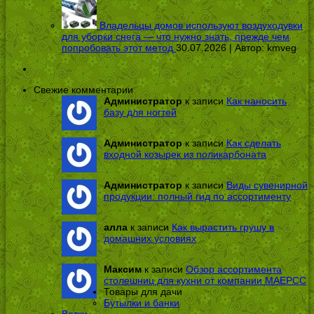
Владельцы домов используют воздуходувки
для уборки снега — что нужно знать, прежде чем
попробовать этот метод
30.07.2026 | Автор:
kmveg
Свежие комментарии
Администратор
к записи
Как наносить
базу для ногтей
Администратор
к записи
Как сделать
входной козырек из поликарбоната
Администратор
к записи
Виды сувенирной
продукции: полный гид по ассортименту
алла
к записи
Как вырастить грушу в
домашних условиях
Максим
к записи
Обзор ассортимента
столешниц для кухни от компании МАЕРСС
Товары для дачи
Бутылки и банки