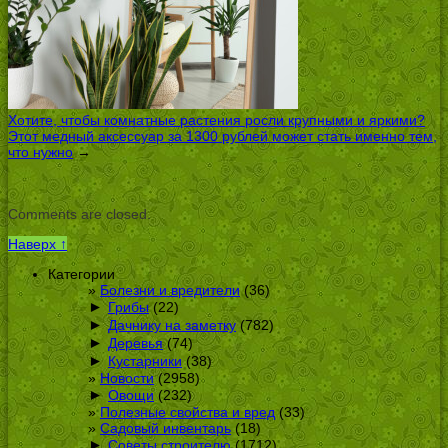
Хотите, чтобы комнатные растения росли крупными и яркими?
Этот медный аксессуар за 1300 рублей может стать именно тем,
что нужно
→
Comments are closed.
Наверх ↑
Категории
Болезни и вредители
(36)
►
Грибы
(22)
►
Дачнику на заметку
(782)
►
Деревья
(74)
►
Кустарники
(38)
Новости
(2958)
►
Овощи
(232)
Полезные свойства и вред
(33)
Садовый инвентарь
(18)
►
Советы строителю
(1712)