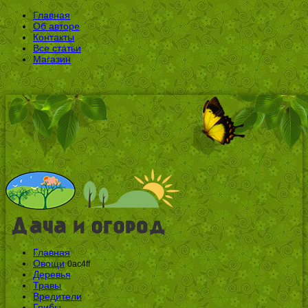
Главная
Об авторе
Контакты
Все статьи
Магазин
Главная
Овощи
0ac4ff
Деревья
Травы
Вредители
Грибы