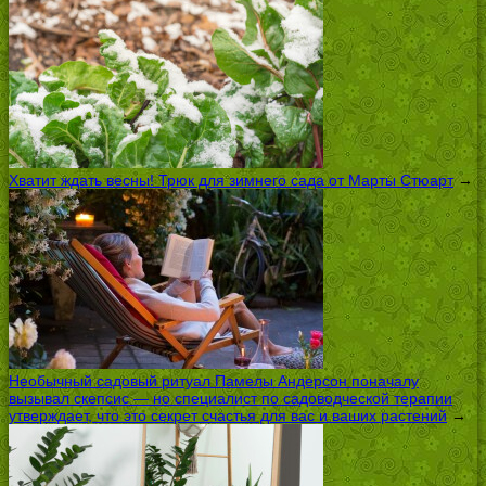
Хватит ждать весны! Трюк для зимнего сада от Марты Стюарт
→
Необычный садовый ритуал Памелы Андерсон поначалу
вызывал скепсис — но специалист по садоводческой терапии
утверждает, что это секрет счастья для вас и ваших растений
→